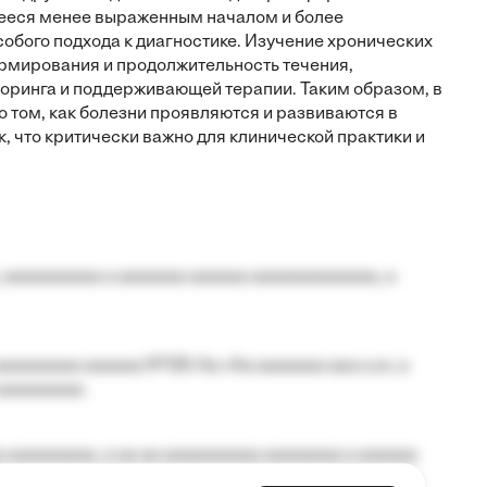
ееся менее выраженным началом и более
обого подхода к диагностике. Изучение хронических
мирования и продолжительность течения,
оринга и поддерживающей терапии. Таким образом, в
о том, как болезни проявляются и развиваются в
, что критически важно для клинической практики и
 aaaaaaaaaa a aaaaaaa aaaaaa aaaaaaaaaaaaa, a
aaaaaaaa aaaaaa №125-Aa «Aa aaaaaaa aaa a a», a
aaaaaaaaa.
 aaaaaaaaa, a aa aa aaaaaaaaaa aaaaaaaa a aaaaaa