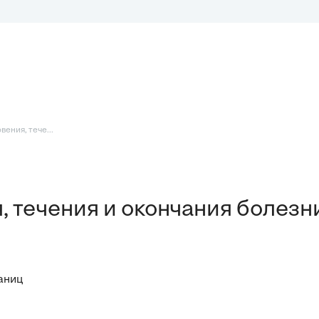
ения, тече...
 течения и окончания болезн
аниц