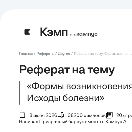
/ех.
Главная
Рефераты
Другое
Реферат на тему: Формы возникнов
Реферат на тему
«Формы возникновения,
Исходы болезни»
8 июля 2026
38200 символов
20 стр
Написал Призрачный барсук вместе с Кампус AI