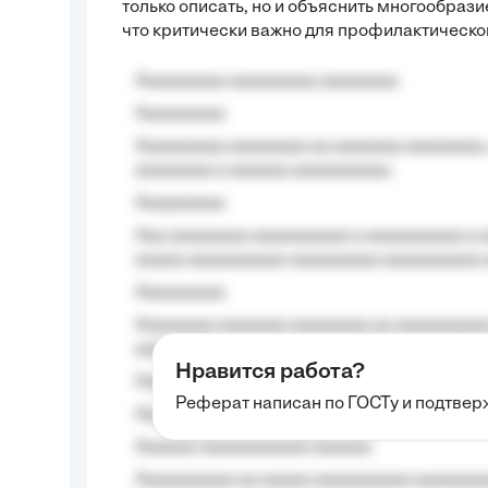
только описать, но и объяснить многообраз
что критически важно для профилактическо
Aaaaaaaaa aaaaaaaaa aaaaaaaa
Aaaaaaaaa
Aaaaaaaaa aaaaaaaa aa aaaaaaa aaaaaaaa,
aaaaaaaa a aaaaaa aaaaaaaaaa.
Aaaaaaaaa
Aaa aaaaaaaa aaaaaaaaaa a aaaaaaaaaa a a
aaaaa aaaaaaaaaa-aaaaaaaaa aaaaaaaaaa 
Aaaaaaaaa
Aaaaaaaa aaaaaaa aaaaaaaa aa aaaaaaaaaa
aaaa aaaa.
Нравится работа?
Aaaaaaaaa
Реферат написан по ГОСТу и подтве
Aaaaaaaaaa aa aaa aaaaaaaaa, a aaa aaaaa
Aaaaaa-aaaaaaaaaaa aaaaaa
Aaaaaaaaaa aa aaaaa aaaaaaaaaa aaaaaaaaa