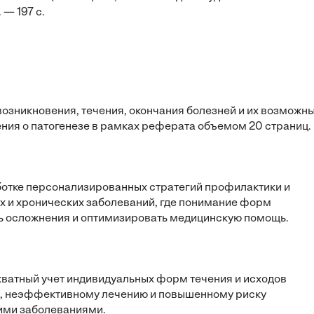
 — 197 с.
зникновения, течения, окончания болезней и их возможн
ния о патогенезе в рамках реферата объемом 20 страниц.
ботке персонализированных стратегий профилактики и
ых и хронических заболеваний, где понимание форм
ть осложнения и оптимизировать медицинскую помощь.
кватный учет индивидуальных форм течения и исходов
ке, неэффективному лечению и повышенному риску
щими заболеваниями.