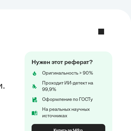
Нужен этот реферат?
Оригинальность > 90%
Проходит ИИ-детект на
и.
99,9%
Оформление по ГОСТу
На реальных научных
источниках
Купить за 149 р.