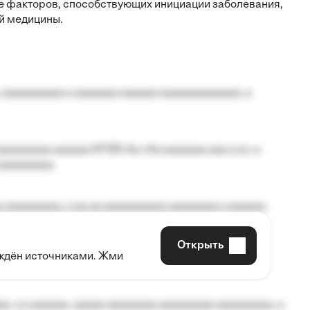
ие факторов, способствующих инициации заболевания,
й медицины.
 aaaaaaaaaa a aaaaaaa aaaaaa aaaaaaaaaaaaa, a
aaaaaaaa aaaaaa №125-Aa «Aa aaaaaaa aaa a a», a
aaaaaaaaa.
 aaaaaaaaa, a aa aa aaaaaaaaaa aaaaaaaa a aaaaaa
Открыть
рждён источниками. Жми
aaaaa aaa, a aaaaaaaaaa, aaaaaa aaaaaa a aaaaaa.
, a a aaaaaa, aaaaa aaaaaaaa aaaaaaaaa aaaaaaaaa, a