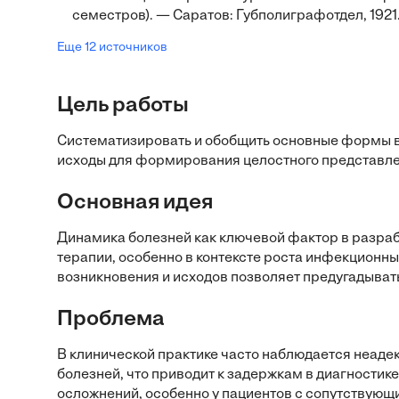
семестров). — Саратов: Губполиграфотдел, 1921.
Еще 12 источников
Цель работы
Систематизировать и обобщить основные формы во
исходы для формирования целостного представле
Основная идея
Динамика болезней как ключевой фактор в разра
терапии, особенно в контексте роста инфекционн
возникновения и исходов позволяет предугадыва
Проблема
В клинической практике часто наблюдается неаде
болезней, что приводит к задержкам в диагности
осложнений, особенно у пациентов с сопутствую