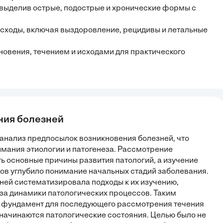
 выделив острые, подострые и хронические формы с
 исходы, включая выздоровление, рецидивы и летальные
овения, течением и исходами для практического
ния болезней
 анализ предпосылок возникновения болезней, что
мания этиологии и патогенеза. Рассмотрение
ь основные причины развития патологий, а изучение
ов углубило понимание начальных стадий заболевания.
ей систематизировала подходы к их изучению,
за динамики патологических процессов. Таким
й фундамент для последующего рассмотрения течения
к начинаются патологические состояния. Целью было не