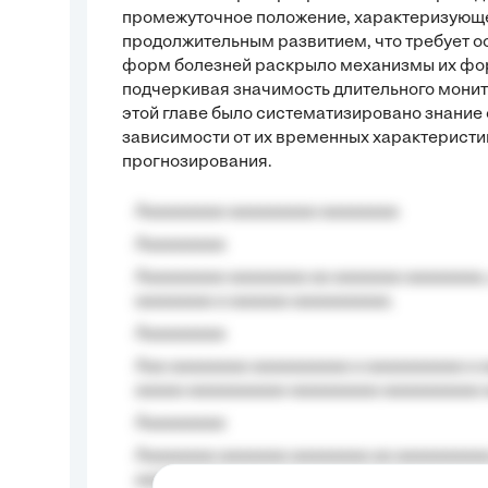
промежуточное положение, характеризующ
продолжительным развитием, что требует ос
форм болезней раскрыло механизмы их фор
подчеркивая значимость длительного монит
этой главе было систематизировано знание 
зависимости от их временных характеристик
прогнозирования.
Aaaaaaaaa aaaaaaaaa aaaaaaaa
Aaaaaaaaa
Aaaaaaaaa aaaaaaaa aa aaaaaaa aaaaaaaa,
aaaaaaaa a aaaaaa aaaaaaaaaa.
Aaaaaaaaa
Aaa aaaaaaaa aaaaaaaaaa a aaaaaaaaaa a a
aaaaa aaaaaaaaaa-aaaaaaaaa aaaaaaaaaa 
Aaaaaaaaa
Aaaaaaaa aaaaaaa aaaaaaaa aa aaaaaaaaaa
aaaa aaaa.