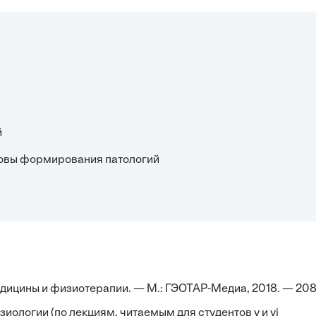
й
сновы формирования патологий
дицины и физиотерапии. — М.: ГЭОТАР-Медиа, 2018. — 208
иологии (по лекциям, читаемым для студентов v и vi