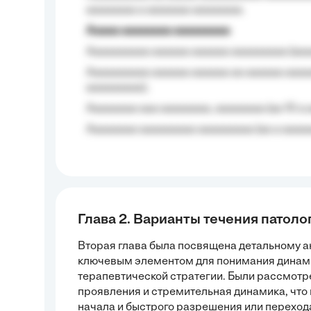
aaaaaaaa a aaaaaaa aaaaaaaa.
Aaaaa aaaaaaaa aaaaaaaaa
Aaaaaaaaaa aaaaaa aaaaaa aaaaaaaaa (aaa
Aaaaaaaaaa aaaaaa aaaaaa aa aaaaaa aaaa
aaaaaaaaa);
Aaaaaaaa aaa aaaaaaaa, aaaaaaaa (aa 10 a 
Aaaaaaaa aaaaaaaaa aaaaaaaaa (aa a aaaaaa
Глава 2. Варианты течения патоло
Вторая глава была посвящена детальному ан
ключевым элементом для понимания динами
терапевтической стратегии. Были рассмотр
проявления и стремительная динамика, что
начала и быстрого разрешения или перехода