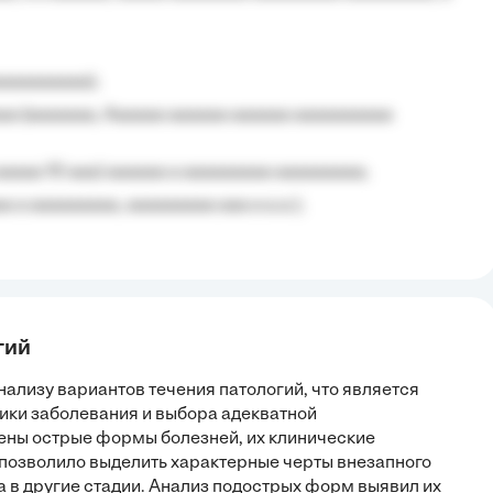
aaaaaaaaa);
aa (aaaaaaa, Aaaaaa aaaaaa aaaaaa aaaaaaaaaa
aaaaa 10 aaa) aaaaaa a aaaaaaaaa aaaaaaaaa;
 a aaaaaaaaa, aaaaaaaaa aaa a a.a.);
гий
ализу вариантов течения патологий, что является
ки заболевания и выбора адекватной
ены острые формы болезней, их клинические
 позволило выделить характерные черты внезапного
 в другие стадии. Анализ подострых форм выявил их