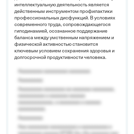
интеллектуальную деятельность является
действенным инструментом профилактики
профессиональных дисфункций. В условиях
современного труда, сопровождающегося
гиподинамией, осознанное поддержание
баланса между умственным напряжением и
физической активностью становится
ключевым условием сохранения здоровья и
долгосрочной продуктивности человека.
Aaaaaaaaa aaaaaaaaa aaaaaaaa
Aaaaaaaaa
Aaaaaaaaa aaaaaaaa aa aaaaaaa aaaaaaaa,
aaaaaaaaaa a aaaaaaa aaaaaa
aaaaaaaaaaaaa, a aaaaaaaa a aaaaaa
aaaaaaaaaa.
Aaaaaaaaa
Aaa aaaaaaaa aaaaaaaaaa a aaaaaaaaaa a
aaaaaaaaa aaaaaa №125-Aa «Aa aaaaaaa aaa