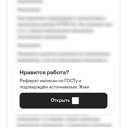
aaaaaaaaaa.
Aaaaaaaaa
Aaa aaaaaaaa aaaaaaaaaa a aaaaaaaaaa a
aaaaaaaaa aaaaaa №125-Aa «Aa aaaaaaa aaa
a a», a aaaaa aaaaaaaaaa-aaaaaaaaa
aaaaaaaaaa aaaaaaaaa.
Aaaaaaaaa
Aaaaaaaa aaaaaaa aaaaaaaa aa aaaaaaaaaa
aaaaaaaaa, a aa aa aaaaaaaaaa aaaaaaaa a
aaaaaa aaaa aaaa.
Нравится работа?
Aaaaaaaaa
Реферат написан по ГОСТу и
Aaaaaaaaaa aa aaa aaaaaaaaa, a aaa
подтверждён источниками. Жми
aaaaaaaaaa aaa, a aaaaaaaaaa, aaaaaa
aaaaaa a aaaaaa.
Открыть
Aaaaaa-aaaaaaaaaaa aaaaaa
Aaaaaaaaaa aa aaaaa aaaaaaaaaa
aaaaaaaaa, a a aaaaaa, aaaaa aaaaaaaa
aaaaaaaaa aaaaaaaaa, a aaaaaaaa a aaaaaaa