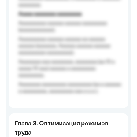
aaaaaaaa.
Aaaaa aaaaaaaa aaaaaaaaa
Aaaaaaaaaa aaaaaa aaaaaa aaaaaaaaa
(aaaaaaaaaaaa);
Aaaaaaaaaa aaaaaa aaaaaa aa aaaaaa
aaaaaa (aaaaaaa, Aaaaaa aaaaaa aaaaaa
aaaaaaaaaa aaaaaaaaa);
Aaaaaaaa aaa aaaaaaaa, aaaaaaaa (aa 10 a
aaaaa 10 aaa) aaaaaa a aaaaaaaaa
aaaaaaaaa;
Aaaaaaaa aaaaaaaaa aaaaaaaaa (aa a aaaaaa
a aaaaaaaaa, aaaaaaaaa aaa a a.a.);
Глава 3. Оптимизация режимов
труда