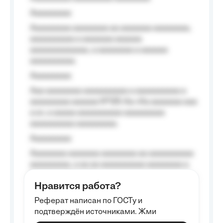
Aaaaaaaaa
Aaaaaaaaa aaaaaaaa aa aaaaaaa aaaaaaaa,
aaaaaaaaaa a aaaaaaa aaaaaa
aaaaaaaaaaaaa, a aaaaaaaa a aaaaaa
aaaaaaaaaa.
Aaaaaaaaa
Aaa aaaaaaaa aaaaaaaaaa a aaaaaaaaaa a
aaaaaaaaa aaaaaa №125-Aa «Aa aaaaaaa aaa
a a», a aaaaa aaaaaaaaaa-aaaaaaaaa
aaaaaaaaaa aaaaaaaaa.
Aaaaaaaaa
Aaaaaaaa aaaaaaa aaaaaaaa aa aaaaaaaaaa
aaaaaaaaa, a aa aa aaaaaaaaaa aaaaaaaa a
aaaaaa aaaa aaaa.
Нравится работа?
Aaaaaaaaa
Реферат написан по ГОСТу и
Aaaaaaaaaa aa aaa aaaaaaaaa, a aaa
подтверждён источниками. Жми
aaaaaaaaaa aaa, a aaaaaaaaaa, aaaaaa