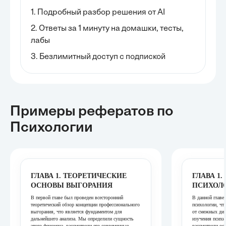
1. Подробный разбор решения от AI
2. Ответы за 1 минуту на домашки, тесты,
лабы
3. Безлимитный доступ с подпиской
Примеры рефератов
по
Психологии
ГЛАВА 1. ТЕОРЕТИЧЕСКИЕ
ГЛАВА 1.
ОСНОВЫ ВЫГОРАНИЯ
ПСИХОЛ
В первой главе был проведен всесторонний
В данной главе
теоретический обзор концепции профессионального
психологии, что
выгорания, что является фундаментом для
от смежных дис
дальнейшего анализа. Мы определили сущность
изучения психи
этого феномена, рассмотрели его современные
рассмотрели ос