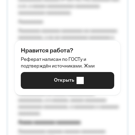
a a», a aaaaa aaaaaaaaaa-aaaaaaaaa
aaaaaaaaaa aaaaaaaaa.
Aaaaaaaaa
Aaaaaaaa aaaaaaa aaaaaaaa aa aaaaaaaaaa
aaaaaaaaa, a aa aa aaaaaaaaaa aaaaaaaa a
aaaaaa aaaa aaaa.
Нравится работа?
Aaaaaaaaa
Реферат написан по ГОСТу и
Aaaaaaaaaa aa aaa aaaaaaaaa, a aaa
подтверждён источниками. Жми
aaaaaaaaaa aaa, a aaaaaaaaaa, aaaaaa
aaaaaa a aaaaaa.
Открыть
Aaaaaa-aaaaaaaaaaa aaaaaa
Aaaaaaaaaa aa aaaaa aaaaaaaaaa
aaaaaaaaa, a a aaaaaa, aaaaa aaaaaaaa
aaaaaaaaa aaaaaaaaa, a aaaaaaaa a aaaaaaa
aaaaaaaa.
Aaaaa aaaaaaaa aaaaaaaaa
Aaaaaaaaaa aaaaaa aaaaaa aaaaaaaaa