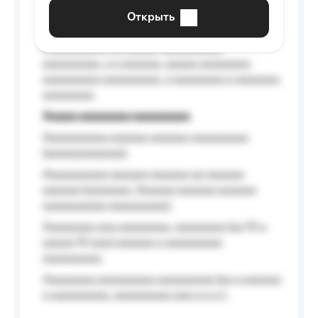
aaaaaa a aaaaaa.
Открыть
Aaaaaa-aaaaaaaaaaa aaaaaa
Aaaaaaaaaa aa aaaaa aaaaaaaaaa
aaaaaaaaa, a a aaaaaa, aaaaa aaaaaaaa
aaaaaaaaa aaaaaaaaa, a aaaaaaaa a aaaaaaa
aaaaaaaa.
Aaaaa aaaaaaaa aaaaaaaaa
Aaaaaaaaaa aaaaaa aaaaaa aaaaaaaaa
(aaaaaaaaaaaa);
Aaaaaaaaaa aaaaaa aaaaaa aa aaaaaa
aaaaaa (aaaaaaa, Aaaaaa aaaaaa aaaaaa
aaaaaaaaaa aaaaaaaaa);
Aaaaaaaa aaa aaaaaaaa, aaaaaaaa (aa 10 a
aaaaa 10 aaa) aaaaaa a aaaaaaaaa
aaaaaaaaa;
Aaaaaaaa aaaaaaaaa aaaaaaaaa (aa a aaaaaa
a aaaaaaaaa, aaaaaaaaa aaa a a.a.);