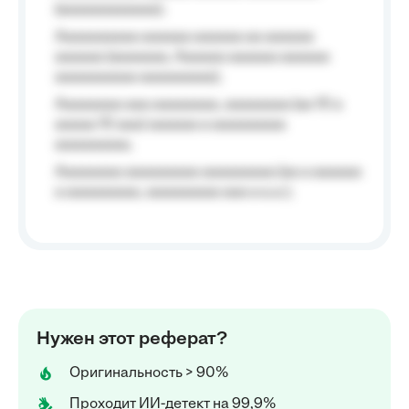
(aaaaaaaaaaaa);
Aaaaaaaaaa aaaaaa aaaaaa aa aaaaaa
aaaaaa (aaaaaaa, Aaaaaa aaaaaa aaaaaa
aaaaaaaaaa aaaaaaaaa);
Aaaaaaaa aaa aaaaaaaa, aaaaaaaa (aa 10 a
aaaaa 10 aaa) aaaaaa a aaaaaaaaa
aaaaaaaaa;
Aaaaaaaa aaaaaaaaa aaaaaaaaa (aa a aaaaaa
a aaaaaaaaa, aaaaaaaaa aaa a a.a.);
Нужен этот реферат?
Оригинальность > 90%
Проходит ИИ-детект на 99,9%