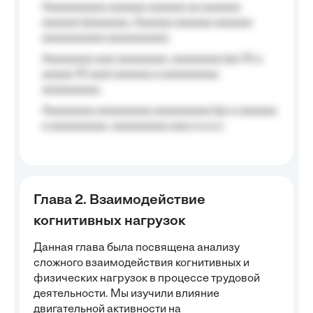
Aaaaaaaaaa aaaaaa aaaaaa aa aaaaaa
aaaaaa (aaaaaaa, Aaaaaa aaaaaa aaaaaa
aaaaaaaaaa aaaaaaaaa);
Aaaaaaaa aaa aaaaaaaa, aaaaaaaa (aa 10 a
aaaaa 10 aaa) aaaaaa a aaaaaaaaa
aaaaaaaaa;
Aaaaaaaa aaaaaaaaa aaaaaaaaa (aa a aaaaaa
a aaaaaaaaa, aaaaaaaaa aaa a a.a.);
Глава 2. Взаимодействие
когнитивных нагрузок
Данная глава была посвящена анализу
сложного взаимодействия когнитивных и
физических нагрузок в процессе трудовой
деятельности. Мы изучили влияние
двигательной активности на