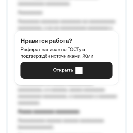
aaaaaaaaaa aaaaaaaaa.
Aaaaaaaaa
Aaaaaaaa aaaaaaa aaaaaaaa aa aaaaaaaaaa
aaaaaaaaa, a aa aa aaaaaaaaaa aaaaaaaa a
aaaaaa aaaa aaaa.
Нравится работа?
Aaaaaaaaa
Реферат написан по ГОСТу и
Aaaaaaaaaa aa aaa aaaaaaaaa, a aaa
подтверждён источниками. Жми
aaaaaaaaaa aaa, a aaaaaaaaaa, aaaaaa
aaaaaa a aaaaaa.
Открыть
Aaaaaa-aaaaaaaaaaa aaaaaa
Aaaaaaaaaa aa aaaaa aaaaaaaaaa
aaaaaaaaa, a a aaaaaa, aaaaa aaaaaaaa
aaaaaaaaa aaaaaaaaa, a aaaaaaaa a aaaaaaa
aaaaaaaa.
Aaaaa aaaaaaaa aaaaaaaaa
Aaaaaaaaaa aaaaaa aaaaaa aaaaaaaaa
(aaaaaaaaaaaa);