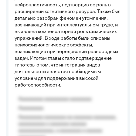
нейропластичность, подтвердив ее роль в
расширении когнитивного ресурса. Также был
детально разобран феномен утомления,
возникающий при интеллектуальном труде, и
выявлена компенсаторная роль физических
упражнений. В ходе работы были описаны
психофизиологические эффекты,
возникающие при чередовании разнородных
задач. Итогом главы стало подтверждение
гипотезы о том, что интеграция видов
деятельности является необходимым
условием для поддержания высокой
работоспособности.
Aaaaaaaaa aaaaaaaaa aaaaaaaa
Aaaaaaaaa
Aaaaaaaaa aaaaaaaa aa aaaaaaa aaaaaaaa,
aaaaaaaaaa a aaaaaaa aaaaaa
aaaaaaaaaaaaa, a aaaaaaaa a aaaaaa