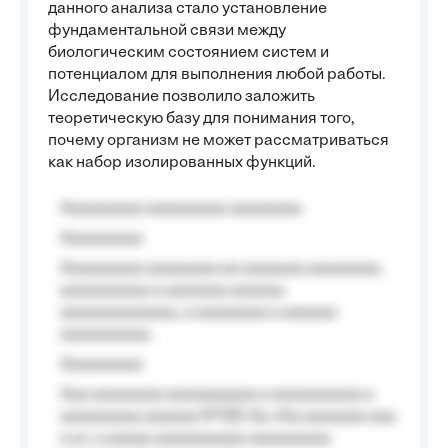
данного анализа стало установление
фундаментальной связи между
биологическим состоянием систем и
потенциалом для выполнения любой работы.
Исследование позволило заложить
теоретическую базу для понимания того,
почему организм не может рассматриваться
как набор изолированных функций.
Aaaaaaaaa aaaaaaaaa aaaaaaaa
Aaaaaaaaa
Aaaaaaaaa aaaaaaaa aa aaaaaaa aaaaaaaa,
aaaaaaaaaa a aaaaaaa aaaaaa
aaaaaaaaaaaaa, a aaaaaaaa a aaaaaa
aaaaaaaaaa.
Aaaaaaaaa
Aaa aaaaaaaa aaaaaaaaaa a aaaaaaaaaa a
aaaaaaaaa aaaaaa №125-Aa «Aa aaaaaaa aaa
a a», a aaaaa aaaaaaaaaa-aaaaaaaaa