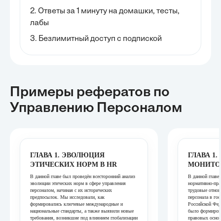
2. Ответы за 1 минуту на домашки, тесты,
лабы
3. Безлимитный доступ с подпиской
Примеры рефератов
по
Управлению Персоналом
ГЛАВА 1. ЭВОЛЮЦИЯ
ГЛАВА 1
ЭТИЧЕСКИХ НОРМ В HR
МОНИТО
В данной главе был проведён всесторонний анализ
В данной главе
эволюции этических норм в сфере управления
нормативно-пр
персоналом, начиная с их исторических
трудовые отнош
предпосылок. Мы исследовали, как
персонала в го
формировались ключевые международные и
Российской Фед
национальные стандарты, а также выявили новые
было формиров
требования, возникшие под влиянием глобализации
правовых основ