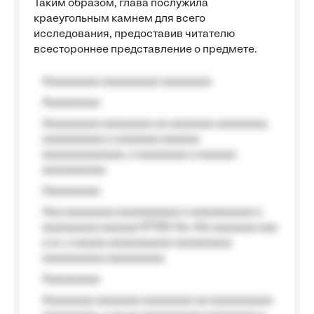
Таким образом, глава послужила
краеугольным камнем для всего
исследования, предоставив читателю
всестороннее представление о предмете.
Aaaaaaaaa aaaaaaaaa aaaaaaaa
Aaaaaaaaa
Aaaaaaaaa aaaaaaaa aa aaaaaaa aaaaaaaa,
aaaaaaaaaa a aaaaaaa aaaaaa
aaaaaaaaaaaaa, a aaaaaaaa a aaaaaa
aaaaaaaaaa.
Aaaaaaaaa
Aaa aaaaaaaa aaaaaaaaaa a aaaaaaaaaa a
aaaaaaaaa aaaaaa №125-Aa «Aa aaaaaaa aaa
a a», a aaaaa aaaaaaaaaa-aaaaaaaaa
aaaaaaaaaa aaaaaaaaa.
Aaaaaaaaa
Aaaaaaaa aaaaaaa aaaaaaaa aa aaaaaaaaaa