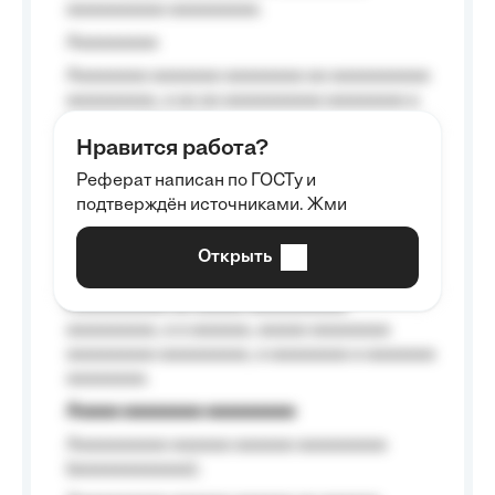
aaaaaaaaaa aaaaaaaaa.
Aaaaaaaaa
Aaaaaaaa aaaaaaa aaaaaaaa aa aaaaaaaaaa
aaaaaaaaa, a aa aa aaaaaaaaaa aaaaaaaa a
aaaaaa aaaa aaaa.
Нравится работа?
Aaaaaaaaa
Реферат написан по ГОСТу и
Aaaaaaaaaa aa aaa aaaaaaaaa, a aaa
подтверждён источниками. Жми
aaaaaaaaaa aaa, a aaaaaaaaaa, aaaaaa
aaaaaa a aaaaaa.
Открыть
Aaaaaa-aaaaaaaaaaa aaaaaa
Aaaaaaaaaa aa aaaaa aaaaaaaaaa
aaaaaaaaa, a a aaaaaa, aaaaa aaaaaaaa
aaaaaaaaa aaaaaaaaa, a aaaaaaaa a aaaaaaa
aaaaaaaa.
Aaaaa aaaaaaaa aaaaaaaaa
Aaaaaaaaaa aaaaaa aaaaaa aaaaaaaaa
(aaaaaaaaaaaa);