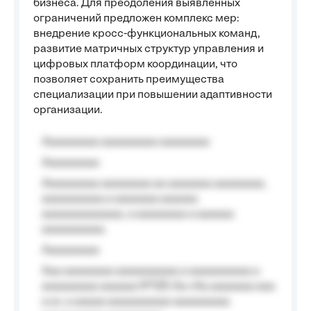
бизнеса. Для преодоления выявленных
ограничений предложен комплекс мер:
внедрение кросс-функциональных команд,
развитие матричных структур управления и
цифровых платформ координации, что
позволяет сохранить преимущества
специализации при повышении адаптивности
организации.
Aaaaaaaaa aaaaaaaaa aaaaaaaa
Aaaaaaaaa
Aaaaaaaaa aaaaaaaa aa aaaaaaa aaaaaaaa,
aaaaaaaaaa a aaaaaaa aaaaaa
aaaaaaaaaaaaa, a aaaaaaaa a aaaaaa
aaaaaaaaaa.
Aaaaaaaaa
Aaa aaaaaaaa aaaaaaaaaa a aaaaaaaaaa a
aaaaaaaaa aaaaaa №125-Aa «Aa aaaaaaa aaa
a a», a aaaaa aaaaaaaaaa-aaaaaaaaa