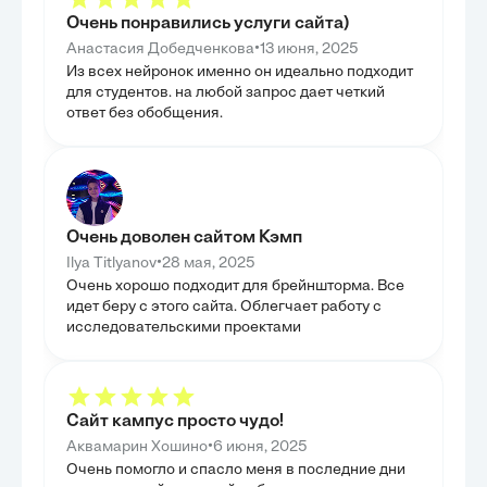
КОРПОРАТИВНУЮ КУЛЬТУРУ
В заключительн
Очень понравились услуги сайта)
разработаны и 
В данной главе мы сосредоточились на изучении
рекомендации п
глубокого влияния этики и прозрачности на
•
Анастасия Добедченкова
13 июня, 2025
мониторинга де
корпоративную культуру и общую эффективность
Из всех нейронок именно он идеально подходит
'Единый Програ
HR-менеджмента. Было показано, как
было не тольк
для студентов. на любой запрос дает четкий
последовательное применение этических стандартов
методов, но и 
способствует формированию доверия и
ответ без обобщения.
инструментов, 
повышению лояльности сотрудников, что является
мотивацию и пр
ключевым фактором для устойчивого развития
Каждое предло
компании. Мы также проанализировали, каким
с учетом специ
образом этические принципы становятся
и потенциальны
неотъемлемой частью стратегического управления
внедрения. Так
персоналом, способствуя улучшению всех HR-
кульминацией в
процессов. Целью было продемонстрировать, что
практические п
этика и прозрачность — это не просто набор
Очень доволен сайтом Кэмп
правил, а мощный инструмент для создания
здоровой и продуктивной рабочей среды. Таким
•
Ilya Titlyanov
28 мая, 2025
образом, глава подчеркнула синергетический
Очень хорошо подходит для брейншторма. Все
эффект этических практик на организационное
развитие.
идет беру с этого сайта. Облегчает работу с
исследовательскими проектами
Сайт кампус просто чудо!
•
Аквамарин Хошино
6 июня, 2025
Очень помогло и спасло меня в последние дни