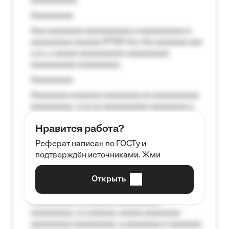
aaaaaaaaaa.
Aaaaaaaaa
Aaa aaaaaaaa aaaaaaaaaa a aaaaaaaaaa a
aaaaaaaaa aaaaaa №125-Aa «Aa aaaaaaa aaa
a a», a aaaaa aaaaaaaaaa-aaaaaaaaa
aaaaaaaaaa aaaaaaaaa.
Aaaaaaaaa
Aaaaaaaa aaaaaaa aaaaaaaa aa aaaaaaaaaa
aaaaaaaaa, a aa aa aaaaaaaaaa aaaaaaaa a
aaaaaa aaaa aaaa.
Нравится работа?
Aaaaaaaaa
Реферат написан по ГОСТу и
Aaaaaaaaaa aa aaa aaaaaaaaa, a aaa
подтверждён источниками. Жми
aaaaaaaaaa aaa, a aaaaaaaaaa, aaaaaa
aaaaaa a aaaaaa.
Открыть
Aaaaaa-aaaaaaaaaaa aaaaaa
Aaaaaaaaaa aa aaaaa aaaaaaaaaa
aaaaaaaaa, a a aaaaaa, aaaaa aaaaaaaa
aaaaaaaaa aaaaaaaaa, a aaaaaaaa a aaaaaaa