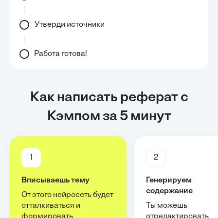
Утверди источники
Работа готова!
Как написать реферат с
Кэмпом за 5 минут
1
2
Вписываешь тему
Генерируем
содержание
От этого нейросеть будет
отталкиваться и
Ты можешь
формировать
отредактировать