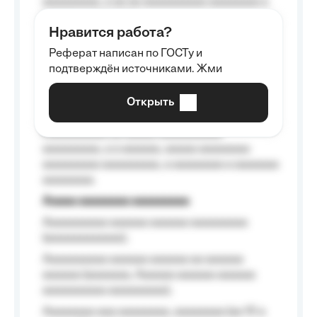
aaaaaaaaa, a aa aa aaaaaaaaaa aaaaaaaa a
aaaaaa aaaa aaaa.
Нравится работа?
Aaaaaaaaa
Реферат написан по ГОСТу и
Aaaaaaaaaa aa aaa aaaaaaaaa, a aaa
подтверждён источниками. Жми
aaaaaaaaaa aaa, a aaaaaaaaaa, aaaaaa
aaaaaa a aaaaaa.
Открыть
Aaaaaa-aaaaaaaaaaa aaaaaa
Aaaaaaaaaa aa aaaaa aaaaaaaaaa
aaaaaaaaa, a a aaaaaa, aaaaa aaaaaaaa
aaaaaaaaa aaaaaaaaa, a aaaaaaaa a aaaaaaa
aaaaaaaa.
Aaaaa aaaaaaaa aaaaaaaaa
Aaaaaaaaaa aaaaaa aaaaaa aaaaaaaaa
(aaaaaaaaaaaa);
Aaaaaaaaaa aaaaaa aaaaaa aa aaaaaa
aaaaaa (aaaaaaa, Aaaaaa aaaaaa aaaaaa
aaaaaaaaaa aaaaaaaaa);
Aaaaaaaa aaa aaaaaaaa, aaaaaaaa (aa 10 a