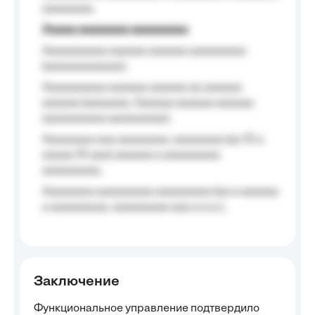
aaaaaaaa.
Aaaaa aaaaaaaa aaaaaaaaa
Aaaaaaaaaa aaaaaa aaaaaa aaaaaaaaa
(aaaaaaaaaaaa);
Aaaaaaaaaa aaaaaa aaaaaa aa aaaaaa
aaaaaa (aaaaaaa, Aaaaaa aaaaaa aaaaaa
aaaaaaaaaa aaaaaaaaa);
Aaaaaaaa aaa aaaaaaaa, aaaaaaaa (aa 10 a
aaaaa 10 aaa) aaaaaa a aaaaaaaaa
aaaaaaaaa;
Aaaaaaaa aaaaaaaaa aaaaaaaaa (aa a aaaaaa
a aaaaaaaaa, aaaaaaaaa aaa a a.a.);
Заключение
Функциональное управление подтвердило