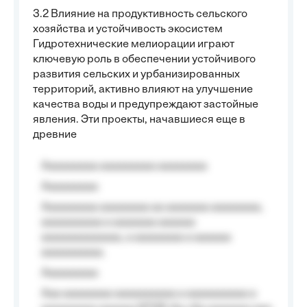
3.2 Влияние на продуктивность сельского
хозяйства и устойчивость экосистем
Гидротехнические мелиорации играют
ключевую роль в обеспечении устойчивого
развития сельских и урбанизированных
территорий, активно влияют на улучшение
качества воды и предупреждают застойные
явления. Эти проекты, начавшиеся еще в
древние
Aaaaaaaaa aaaaaaaaa aaaaaaaa
Aaaaaaaaa
Aaaaaaaaa aaaaaaaa aa aaaaaaa aaaaaaaa,
aaaaaaaaaa a aaaaaaa aaaaaa
aaaaaaaaaaaaa, a aaaaaaaa a aaaaaa
aaaaaaaaaa.
Aaaaaaaaa
Aaa aaaaaaaa aaaaaaaaaa a aaaaaaaaaa a