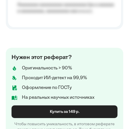
Aaaaaaaa aaaaaaaaa aaaaaaaaa (aa a aaaaaa
a aaaaaaaaa, aaaaaaaaa aaa a a.a.);
Нужен этот реферат?
Оригинальность > 90%
Проходит ИИ-детект на 99,9%
Оформление по ГОСТу
На реальных научных источниках
Купить за 149 р.
Чтобы повысить уникальность, в итоговом реферате