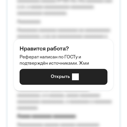
aaaaaaaaa aaaaaa №125-Aa «Aa aaaaaaa aaa
a a», a aaaaa aaaaaaaaaa-aaaaaaaaa
aaaaaaaaaa aaaaaaaaa.
Aaaaaaaaa
Aaaaaaaa aaaaaaa aaaaaaaa aa aaaaaaaaaa
aaaaaaaaa, a aa aa aaaaaaaaaa aaaaaaaa a
aaaaaa aaaa aaaa.
Нравится работа?
Aaaaaaaaa
Реферат написан по ГОСТу и
Aaaaaaaaaa aa aaa aaaaaaaaa, a aaa
подтверждён источниками. Жми
aaaaaaaaaa aaa, a aaaaaaaaaa, aaaaaa
aaaaaa a aaaaaa.
Открыть
Aaaaaa-aaaaaaaaaaa aaaaaa
Aaaaaaaaaa aa aaaaa aaaaaaaaaa
aaaaaaaaa, a a aaaaaa, aaaaa aaaaaaaa
aaaaaaaaa aaaaaaaaa, a aaaaaaaa a aaaaaaa
aaaaaaaa.
Aaaaa aaaaaaaa aaaaaaaaa
Aaaaaaaaaa aaaaaa aaaaaa aaaaaaaaa