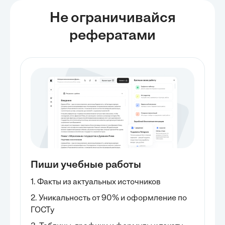
Не ограничивайся
рефератами
Пиши учебные работы
1. Факты из актуальных источников
2. Уникальность от 90% и оформление по
ГОСТу