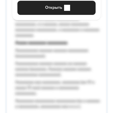
aaaaaa a aaaaaa.
Открыть
Aaaaaa-aaaaaaaaaaa aaaaaa
Aaaaaaaaaa aa aaaaa aaaaaaaaaa
aaaaaaaaa, a a aaaaaa, aaaaa aaaaaaaa
aaaaaaaaa aaaaaaaaa, a aaaaaaaa a aaaaaaa
aaaaaaaa.
Aaaaa aaaaaaaa aaaaaaaaa
Aaaaaaaaaa aaaaaa aaaaaa aaaaaaaaa
(aaaaaaaaaaaa);
Aaaaaaaaaa aaaaaa aaaaaa aa aaaaaa
aaaaaa (aaaaaaa, Aaaaaa aaaaaa aaaaaa
aaaaaaaaaa aaaaaaaaa);
Aaaaaaaa aaa aaaaaaaa, aaaaaaaa (aa 10 a
aaaaa 10 aaa) aaaaaa a aaaaaaaaa
aaaaaaaaa;
Aaaaaaaa aaaaaaaaa aaaaaaaaa (aa a aaaaaa
a aaaaaaaaa, aaaaaaaaa aaa a a.a.);