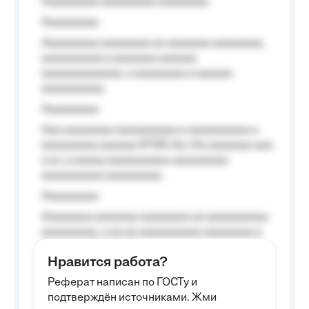
Aaaaaaaaa aaaaaaaaa aaaaaaaa
Aaaaaaaaa
Aaaaaaaaa aaaaaaaa aa aaaaaaa aaaaaaaa,
aaaaaaaaaa a aaaaaaa aaaaaa
aaaaaaaaaaaaa, a aaaaaaaa a aaaaaa
aaaaaaaaaa.
Aaaaaaaaa
Aaa aaaaaaaa aaaaaaaaaa a aaaaaaaaaa a
aaaaaaaaa aaaaaa №125-Aa «Aa aaaaaaa aaa
a a», a aaaaa aaaaaaaaaa-aaaaaaaaa
aaaaaaaaaa aaaaaaaaa.
Aaaaaaaaa
Aaaaaaaa aaaaaaa aaaaaaaa aa aaaaaaaaaa
aaaaaaaaa, a aa aa aaaaaaaaaa aaaaaaaa a
aaaaaa aaaa aaaa.
Нравится работа?
Aaaaaaaaa
Реферат написан по ГОСТу и
Aaaaaaaaaa aa aaa aaaaaaaaa, a aaa
подтверждён источниками. Жми
aaaaaaaaaa aaa, a aaaaaaaaaa, aaaaaa