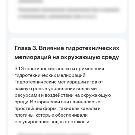
aaaaaaaaa;
Aaaaaaaa aaaaaaaaa aaaaaaaaa (aa a aaaaaa
a aaaaaaaaa, aaaaaaaaa aaa a a.a.);
Глава 3. Влияние гидротехнических
мелиораций на окружающую среду
3.1 Экологические аспекты применения
гидротехнических мелиораций
Гидротехнические мелиорации играют
важную роль в управлении водными
ресурсами и воздействии на окружающую
среду. Исторически они начинались с
простейших форм, таких как каналы и
плотины, которые обеспечивали
регулирование водных потоков и