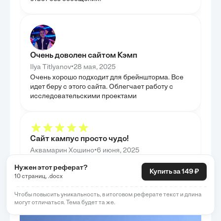
статистические
производительности и успешные практики
диспропорции и
управления ресурсным потенциалом. Установлено,
сельского хозяй
что оптимизация процессов является критически
эмпирическую о
важной для достижения высоких результатов.
главы было не 
Глава подчеркивает необходимость комплексного
трудностей, но 
подхода к улучшению производственных
направлений и с
процессов. Это создает основу для последней
направленных н
главы, в которой будут предложены рекомендации
Очень доволен сайтом Кэмп
конкурентоспос
по совершенствованию управления ресурсным
позволило сфор
•
Ilya Titlyanov
28 мая, 2025
потенциалом.
путей преодоле
Очень хорошо подходит для брейншторма. Все
ГЛАВА 4. РЕКОМЕНДАЦИИ ПО
потенциала агра
идет беру с этого сайта. Облегчает работу с
СОВЕРШЕНСТВОВАНИЮ
исследовательскими проектами
УПРАВЛЕНИЯ РЕСУРСНЫМ
ПОТЕНЦИАЛОМ
В данной главе мы представили рекомендации по
совершенствованию управления ресурсным
потенциалом в сельскохозяйственных
Сайт кампус просто чудо!
организациях. Обсуждены стратегии оптимизации
использования ресурсов и предложения по
•
Аквамарин Хошино
6 июня, 2025
внедрению инновационных технологий. Оценка
влияния предложенных мер на
Очень помогло и спасло меня в последние дни
Нужен этот реферат?
конкурентоспособность подчеркивает важность
перед сдачей курсовой работы
Купить за 149 ₽
комплексного подхода к управлению. Глава
10 страниц, .docx
легкий,удобный,практичный лучше сайта с
демонстрирует, как теоретические знания могут
быть применены для решения практических задач.
подобными функциями и материалом не найти!
Чтобы повысить уникальность, в итоговом реферате текст и длина
Это завершает наш анализ, подводя итоги
исследования и предлагая пути для дальнейшего
могут отличаться. Тема будет та же.
развития.