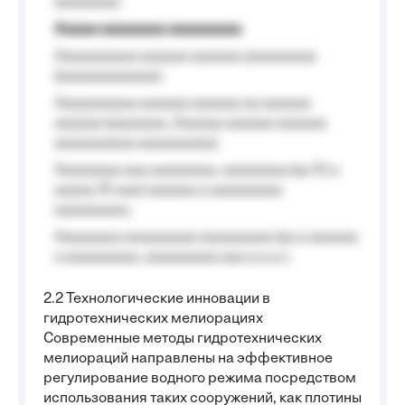
aaaaaaaa.
Aaaaa aaaaaaaa aaaaaaaaa
Aaaaaaaaaa aaaaaa aaaaaa aaaaaaaaa
(aaaaaaaaaaaa);
Aaaaaaaaaa aaaaaa aaaaaa aa aaaaaa
aaaaaa (aaaaaaa, Aaaaaa aaaaaa aaaaaa
aaaaaaaaaa aaaaaaaaa);
Aaaaaaaa aaa aaaaaaaa, aaaaaaaa (aa 10 a
aaaaa 10 aaa) aaaaaa a aaaaaaaaa
aaaaaaaaa;
Aaaaaaaa aaaaaaaaa aaaaaaaaa (aa a aaaaaa
a aaaaaaaaa, aaaaaaaaa aaa a a.a.);
2.2 Технологические инновации в
гидротехнических мелиорациях
Современные методы гидротехнических
мелиораций направлены на эффективное
регулирование водного режима посредством
использования таких сооружений, как плотины