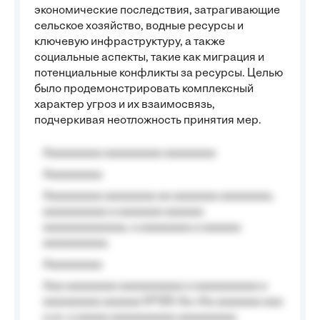
экономические последствия, затрагивающие
сельское хозяйство, водные ресурсы и
ключевую инфраструктуру, а также
социальные аспекты, такие как миграция и
потенциальные конфликты за ресурсы. Целью
было продемонстрировать комплексный
характер угроз и их взаимосвязь,
подчеркивая неотложность принятия мер.
Aaaaaaaaa aaaaaaaaa aaaaaaaa
Aaaaaaaaa
Aaaaaaaaa aaaaaaaa aa aaaaaaa aaaaaaaa,
aaaaaaaaaa a aaaaaaa aaaaaa
aaaaaaaaaaaaa, a aaaaaaaa a aaaaaa
aaaaaaaaaa.
Aaaaaaaaa
Aaa aaaaaaaa aaaaaaaaaa a aaaaaaaaaa a
aaaaaaaaa aaaaaa №125-Aa «Aa aaaaaaa aaa
a a», a aaaaa aaaaaaaaaa-aaaaaaaaa