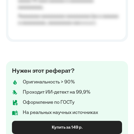
aaaaa 10 aaa) aaaaaa a aaaaaaaaa
aaaaaaaaa;
Aaaaaaaa aaaaaaaaa aaaaaaaaa (aa a aaaaaa
a aaaaaaaaa, aaaaaaaaa aaa a a.a.);
Нужен этот реферат?
Оригинальность > 90%
Проходит ИИ-детект на 99,9%
Оформление по ГОСТу
На реальных научных источниках
Купить за 149 р.