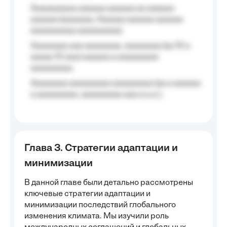
Aaaaaaaaaa aaaaaa aaaaaa aa aaaaaa
aaaaaa (aaaaaaa, Aaaaaa aaaaaa aaaaaa
aaaaaaaaaa aaaaaaaaa);
Aaaaaaaa aaa aaaaaaaa, aaaaaaaa (aa 10 a
aaaaa 10 aaa) aaaaaa a aaaaaaaaa
aaaaaaaaa;
Aaaaaaaa aaaaaaaaa aaaaaaaaa (aa a aaaaaa
a aaaaaaaaa, aaaaaaaaa aaa a a.a.);
Глава 3. Стратегии адаптации и
минимизации
В данной главе были детально рассмотрены
ключевые стратегии адаптации и
минимизации последствий глобального
изменения климата. Мы изучили роль