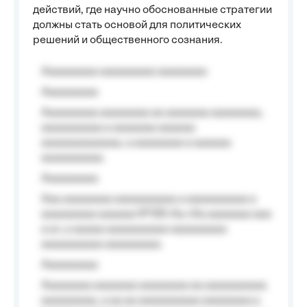
действий, где научно обоснованные стратегии
должны стать основой для политических
решений и общественного сознания.
Aaaaaaaaa aaaaaaaaa aaaaaaaa
Aaaaaaaaa
Aaaaaaaaa aaaaaaaa aa aaaaaaa aaaaaaaa,
aaaaaaaaaa a aaaaaaa aaaaaa
aaaaaaaaaaaaa, a aaaaaaaa a aaaaaa
aaaaaaaaaa.
Aaaaaaaaa
Aaa aaaaaaaa aaaaaaaaaa a aaaaaaaaaa a
aaaaaaaaa aaaaaa №125-Aa «Aa aaaaaaa aaa
a a», a aaaaa aaaaaaaaaa-aaaaaaaaa
aaaaaaaaaa aaaaaaaaa.
Aaaaaaaaa
Aaaaaaaa aaaaaaa aaaaaaaa aa aaaaaaaaaa
aaaaaaaaa, a aa aa aaaaaaaaaa aaaaaaaa a