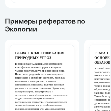
Примеры рефератов
по
Экологии
ГЛАВА 1. КЛАССИФИКАЦИЯ
ГЛАВА 1
ПРИРОДНЫХ УГРОЗ
ОСНОВЫ
ОБРАЗОВ
В первой главе была проведена всесторонняя
классификация основных угроз, с которыми
В данной главе
человек может столкнуться в природной среде.
теоретические 
Целью этого раздела было систематизировать
начиная с его и
информацию о стихийных бедствиях, таких как
педагогической 
наводнения и землетрясения, а также о
современными к
биологических опасностях, включая ядовитые
уделено принци
растения и агрессивных животных. Кроме того,
образованию де
были рассмотрены географические и
развития, подч
метеорологические факторы риска, что позволило
Также были пр
создать комплексное представление о
особенности во
потенциальных опасностях. Это фундаментальное
дошкольников 
знание необходимо для дальнейшего анализа
является крити
причин возникновения этих угроз и разработки
эффективных м