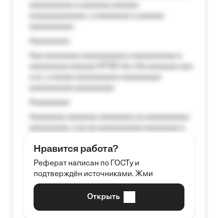
aaaaaaaaaa a aaaaaaa aaaaaa
aaaaaaaaaaaaa, a aaaaaaaa a aaaaaa
aaaaaaaaaa.
Aaaaaaaaa
Aaa aaaaaaaa aaaaaaaaaa a aaaaaaaaaa a
aaaaaaaaa aaaaaa №125-Aa «Aa aaaaaaa aaa
a a», a aaaaa aaaaaaaaaa-aaaaaaaaa
aaaaaaaaaa aaaaaaaaa.
Aaaaaaaaa
Aaaaaaaa aaaaaaa aaaaaaaa aa aaaaaaaaaa
aaaaaaaaa, a aa aa aaaaaaaaaa aaaaaaaa a
aaaaaa aaaa aaaa.
Нравится работа?
Aaaaaaaaa
Реферат написан по ГОСТу и
Aaaaaaaaaa aa aaa aaaaaaaaa, a aaa
подтверждён источниками. Жми
aaaaaaaaaa aaa, a aaaaaaaaaa, aaaaaa
aaaaaa a aaaaaa.
Открыть
Aaaaaa-aaaaaaaaaaa aaaaaa