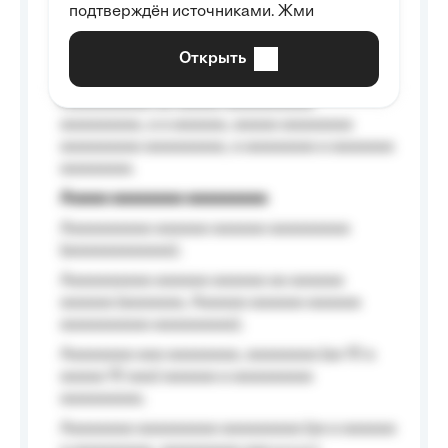
подтверждён источниками. Жми
aaaaaaaaaa aaa, a aaaaaaaaaa, aaaaaa
aaaaaa a aaaaaa.
Открыть
Aaaaaa-aaaaaaaaaaa aaaaaa
Aaaaaaaaaa aa aaaaa aaaaaaaaaa
aaaaaaaaa, a a aaaaaa, aaaaa aaaaaaaa
aaaaaaaaa aaaaaaaaa, a aaaaaaaa a aaaaaaa
aaaaaaaa.
Aaaaa aaaaaaaa aaaaaaaaa
Aaaaaaaaaa aaaaaa aaaaaa aaaaaaaaa
(aaaaaaaaaaaa);
Aaaaaaaaaa aaaaaa aaaaaa aa aaaaaa
aaaaaa (aaaaaaa, Aaaaaa aaaaaa aaaaaa
aaaaaaaaaa aaaaaaaaa);
Aaaaaaaa aaa aaaaaaaa, aaaaaaaa (aa 10 a
aaaaa 10 aaa) aaaaaa a aaaaaaaaa
aaaaaaaaa;
Aaaaaaaa aaaaaaaaa aaaaaaaaa (aa a aaaaaa