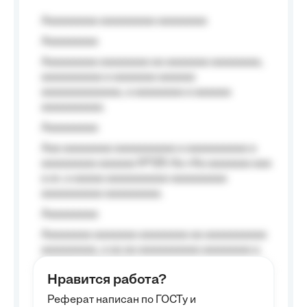
Aaaaaaaaa aaaaaaaaa aaaaaaaa
Aaaaaaaaa
Aaaaaaaaa aaaaaaaa aa aaaaaaa aaaaaaaa,
aaaaaaaaaa a aaaaaaa aaaaaa
aaaaaaaaaaaaa, a aaaaaaaa a aaaaaa
aaaaaaaaaa.
Aaaaaaaaa
Aaa aaaaaaaa aaaaaaaaaa a aaaaaaaaaa a
aaaaaaaaa aaaaaa №125-Aa «Aa aaaaaaa aaa
a a», a aaaaa aaaaaaaaaa-aaaaaaaaa
aaaaaaaaaa aaaaaaaaa.
Aaaaaaaaa
Aaaaaaaa aaaaaaa aaaaaaaa aa aaaaaaaaaa
aaaaaaaaa, a aa aa aaaaaaaaaa aaaaaaaa a
aaaaaa aaaa aaaa.
Нравится работа?
Aaaaaaaaa
Реферат написан по ГОСТу и
Aaaaaaaaaa aa aaa aaaaaaaaa, a aaa