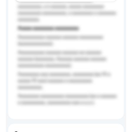
Aaaaaaaaaa aa aaaaa aaaaaaaaaa
aaaaaaaaa, a a aaaaaa, aaaaa aaaaaaaa
aaaaaaaaa aaaaaaaaa, a aaaaaaaa a aaaaaaa
aaaaaaaa.
Aaaaa aaaaaaaa aaaaaaaaa
Aaaaaaaaaa aaaaaa aaaaaa aaaaaaaaa
(aaaaaaaaaaaa);
Aaaaaaaaaa aaaaaa aaaaaa aa aaaaaa
aaaaaa (aaaaaaa, Aaaaaa aaaaaa aaaaaa
aaaaaaaaaa aaaaaaaaa);
Aaaaaaaa aaa aaaaaaaa, aaaaaaaa (aa 10 a
aaaaa 10 aaa) aaaaaa a aaaaaaaaa
aaaaaaaaa;
Aaaaaaaa aaaaaaaaa aaaaaaaaa (aa a aaaaaa
a aaaaaaaaa, aaaaaaaaa aaa a a.a.);