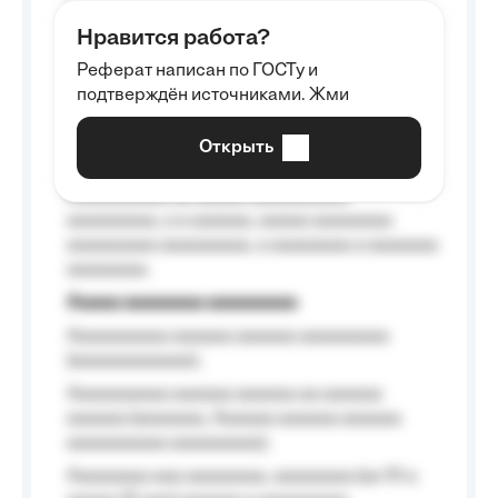
aaaaaa aaaa aaaa.
Нравится работа?
Aaaaaaaaa
Реферат написан по ГОСТу и
Aaaaaaaaaa aa aaa aaaaaaaaa, a aaa
подтверждён источниками. Жми
aaaaaaaaaa aaa, a aaaaaaaaaa, aaaaaa
aaaaaa a aaaaaa.
Открыть
Aaaaaa-aaaaaaaaaaa aaaaaa
Aaaaaaaaaa aa aaaaa aaaaaaaaaa
aaaaaaaaa, a a aaaaaa, aaaaa aaaaaaaa
aaaaaaaaa aaaaaaaaa, a aaaaaaaa a aaaaaaa
aaaaaaaa.
Aaaaa aaaaaaaa aaaaaaaaa
Aaaaaaaaaa aaaaaa aaaaaa aaaaaaaaa
(aaaaaaaaaaaa);
Aaaaaaaaaa aaaaaa aaaaaa aa aaaaaa
aaaaaa (aaaaaaa, Aaaaaa aaaaaa aaaaaa
aaaaaaaaaa aaaaaaaaa);
Aaaaaaaa aaa aaaaaaaa, aaaaaaaa (aa 10 a