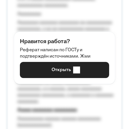
aaaaaaaaaa aaaaaaaaa.
Aaaaaaaaa
Aaaaaaaa aaaaaaa aaaaaaaa aa aaaaaaaaaa
aaaaaaaaa, a aa aa aaaaaaaaaa aaaaaaaa a
aaaaaa aaaa aaaa.
Нравится работа?
Aaaaaaaaa
Реферат написан по ГОСТу и
Aaaaaaaaaa aa aaa aaaaaaaaa, a aaa
подтверждён источниками. Жми
aaaaaaaaaa aaa, a aaaaaaaaaa, aaaaaa
aaaaaa a aaaaaa.
Открыть
Aaaaaa-aaaaaaaaaaa aaaaaa
Aaaaaaaaaa aa aaaaa aaaaaaaaaa
aaaaaaaaa, a a aaaaaa, aaaaa aaaaaaaa
aaaaaaaaa aaaaaaaaa, a aaaaaaaa a aaaaaaa
aaaaaaaa.
Aaaaa aaaaaaaa aaaaaaaaa
Aaaaaaaaaa aaaaaa aaaaaa aaaaaaaaa
(aaaaaaaaaaaa);