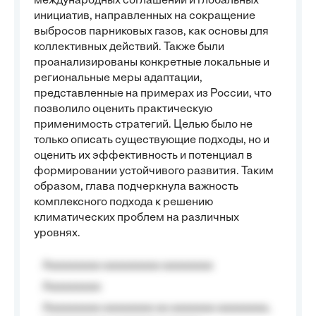
международных соглашений и глобальных
инициатив, направленных на сокращение
выбросов парниковых газов, как основы для
коллективных действий. Также были
проанализированы конкретные локальные и
региональные меры адаптации,
представленные на примерах из России, что
позволило оценить практическую
применимость стратегий. Целью было не
только описать существующие подходы, но и
оценить их эффективность и потенциал в
формировании устойчивого развития. Таким
образом, глава подчеркнула важность
комплексного подхода к решению
климатических проблем на различных
уровнях.
Aaaaaaaaa aaaaaaaaa aaaaaaaa
Aaaaaaaaa
Aaaaaaaaa aaaaaaaa aa aaaaaaa aaaaaaaa,