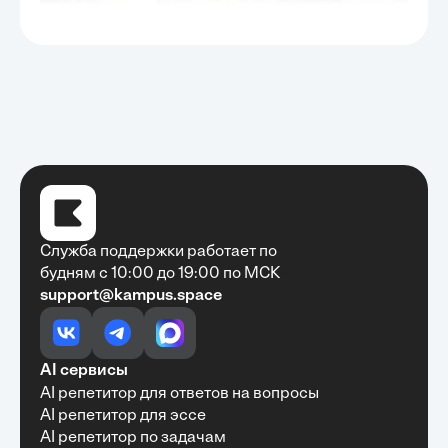
Служба поддержки работает по
будням с 10:00 до 19:00 по МСК
support@kampus.space
Очень быстро, недорого, качественно,
доступно
•
Алексей Антонов
27 мая, 2025
Обучение с Кампус Хаб — очень экономит
AI сервисы
время с возможностю узнать много новой и
AI репетитор для ответов на вопросы
полезной информации. Рекомендую ...
AI репетитор для эссе
AI репетитор по задачам