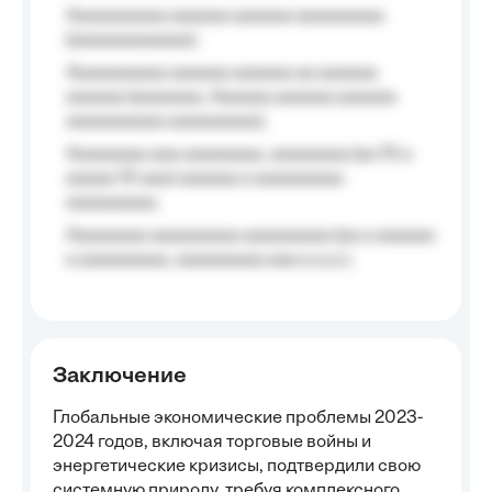
Aaaaaaaaaa aaaaaa aaaaaa aaaaaaaaa
(aaaaaaaaaaaa);
Aaaaaaaaaa aaaaaa aaaaaa aa aaaaaa
aaaaaa (aaaaaaa, Aaaaaa aaaaaa aaaaaa
aaaaaaaaaa aaaaaaaaa);
Aaaaaaaa aaa aaaaaaaa, aaaaaaaa (aa 10 a
aaaaa 10 aaa) aaaaaa a aaaaaaaaa
aaaaaaaaa;
Aaaaaaaa aaaaaaaaa aaaaaaaaa (aa a aaaaaa
a aaaaaaaaa, aaaaaaaaa aaa a a.a.);
Заключение
Глобальные экономические проблемы 2023-
2024 годов, включая торговые войны и
энергетические кризисы, подтвердили свою
системную природу, требуя комплексного