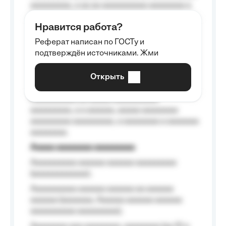
aaaaaaaaa, a aa aa aaaaaaaaaa aaaaaaaa a
aaaaaa aaaa aaaa.
Нравится работа?
Aaaaaaaaa
Реферат написан по ГОСТу и
Aaaaaaaaaa aa aaa aaaaaaaaa, a aaa
подтверждён источниками. Жми
aaaaaaaaaa aaa, a aaaaaaaaaa, aaaaaa
aaaaaa a aaaaaa.
Открыть
Aaaaaa-aaaaaaaaaaa aaaaaa
Aaaaaaaaaa aa aaaaa aaaaaaaaaa
aaaaaaaaa, a a aaaaaa, aaaaa aaaaaaaa
aaaaaaaaa aaaaaaaaa, a aaaaaaaa a aaaaaaa
aaaaaaaa.
Aaaaa aaaaaaaa aaaaaaaaa
Aaaaaaaaaa aaaaaa aaaaaa aaaaaaaaa
(aaaaaaaaaaaa);
Aaaaaaaaaa aaaaaa aaaaaa aa aaaaaa
aaaaaa (aaaaaaa, Aaaaaa aaaaaa aaaaaa
aaaaaaaaaa aaaaaaaaa);