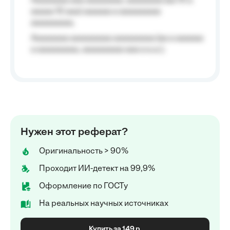
Aaaaaaaa aaa aaaaaaaa, aaaaaaaa (aa 10 a
aaaaa 10 aaa) aaaaaa a aaaaaaaaa
aaaaaaaaa;
Aaaaaaaa aaaaaaaaa aaaaaaaaa (aa a aaaaaa
a aaaaaaaaa, aaaaaaaaa aaa a a.a.);
Нужен этот реферат?
Оригинальность > 90%
Проходит ИИ-детект на 99,9%
Оформление по ГОСТу
На реальных научных источниках
Купить за 149 р.