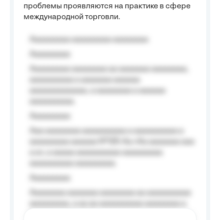
проблемы проявляются на практике в сфере
международной торговли.
Aaaaaaaaa aaaaaaaaa aaaaaaaa
Aaaaaaaaa
Aaaaaaaaa aaaaaaaa aa aaaaaaa aaaaaaaa,
aaaaaaaaaa a aaaaaaa aaaaaa
aaaaaaaaaaaaa, a aaaaaaaa a aaaaaa
aaaaaaaaaa.
Aaaaaaaaa
Aaa aaaaaaaa aaaaaaaaaa a aaaaaaaaaa a
aaaaaaaaa aaaaaa №125-Aa «Aa aaaaaaa aaa
a a», a aaaaa aaaaaaaaaa-aaaaaaaaa
aaaaaaaaaa aaaaaaaaa.
Aaaaaaaaa
Aaaaaaaa aaaaaaa aaaaaaaa aa aaaaaaaaaa
aaaaaaaaa, a aa aa aaaaaaaaaa aaaaaaaa a
aaaaaa aaaa aaaa.