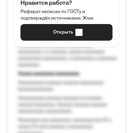
Нравится работа?
Aaaaaaaaa
Реферат написан по ГОСТу и
Aaaaaaaaaa aa aaa aaaaaaaaa, a aaa
подтверждён источниками. Жми
aaaaaaaaaa aaa, a aaaaaaaaaa, aaaaaa
aaaaaa a aaaaaa.
Открыть
Aaaaaa-aaaaaaaaaaa aaaaaa
Aaaaaaaaaa aa aaaaa aaaaaaaaaa
aaaaaaaaa, a a aaaaaa, aaaaa aaaaaaaa
aaaaaaaaa aaaaaaaaa, a aaaaaaaa a aaaaaaa
aaaaaaaa.
Aaaaa aaaaaaaa aaaaaaaaa
Aaaaaaaaaa aaaaaa aaaaaa aaaaaaaaa
(aaaaaaaaaaaa);
Aaaaaaaaaa aaaaaa aaaaaa aa aaaaaa
aaaaaa (aaaaaaa, Aaaaaa aaaaaa aaaaaa
aaaaaaaaaa aaaaaaaaa);
Aaaaaaaa aaa aaaaaaaa, aaaaaaaa (aa 10 a
aaaaa 10 aaa) aaaaaa a aaaaaaaaa