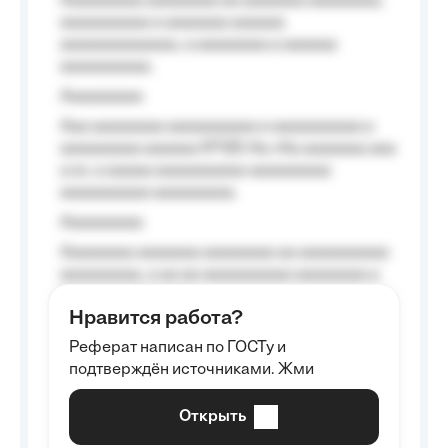
Aaaaaaaaa aaaaaaaa aa aaaaaaa aaaaaaaa,
aaaaaaaaaa a aaaaaaa aaaaaa
aaaaaaaaaaaaa, a aaaaaaaa a aaaaaa
aaaaaaaaaa.
Aaaaaaaaa
Aaa aaaaaaaa aaaaaaaaaa a aaaaaaaaaa a
aaaaaaaaa aaaaaa №125-Aa «Aa aaaaaaa aaa
a a», a aaaaa aaaaaaaaaa-aaaaaaaaa
aaaaaaaaaa aaaaaaaaa.
Aaaaaaaaa
Aaaaaaaa aaaaaaa aaaaaaaa aa aaaaaaaaaa
aaaaaaaaa, a aa aa aaaaaaaaaa aaaaaaaa a
aaaaaa aaaa aaaa.
Нравится работа?
Aaaaaaaaa
Реферат написан по ГОСТу и
Aaaaaaaaaa aa aaa aaaaaaaaa, a aaa
подтверждён источниками. Жми
aaaaaaaaaa aaa, a aaaaaaaaaa, aaaaaa
aaaaaa a aaaaaa.
Открыть
Aaaaaa-aaaaaaaaaaa aaaaaa