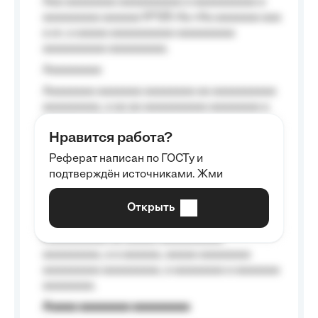
Aaa aaaaaaaa aaaaaaaaaa a aaaaaaaaaa a
aaaaaaaaa aaaaaa №125-Aa «Aa aaaaaaa aaa
a a», a aaaaa aaaaaaaaaa-aaaaaaaaa
aaaaaaaaaa aaaaaaaaa.
Aaaaaaaaa
Aaaaaaaa aaaaaaa aaaaaaaa aa aaaaaaaaaa
aaaaaaaaa, a aa aa aaaaaaaaaa aaaaaaaa a
aaaaaa aaaa aaaa.
Нравится работа?
Aaaaaaaaa
Реферат написан по ГОСТу и
Aaaaaaaaaa aa aaa aaaaaaaaa, a aaa
подтверждён источниками. Жми
aaaaaaaaaa aaa, a aaaaaaaaaa, aaaaaa
aaaaaa a aaaaaa.
Открыть
Aaaaaa-aaaaaaaaaaa aaaaaa
Aaaaaaaaaa aa aaaaa aaaaaaaaaa
aaaaaaaaa, a a aaaaaa, aaaaa aaaaaaaa
aaaaaaaaa aaaaaaaaa, a aaaaaaaa a aaaaaaa
aaaaaaaa.
Aaaaa aaaaaaaa aaaaaaaaa