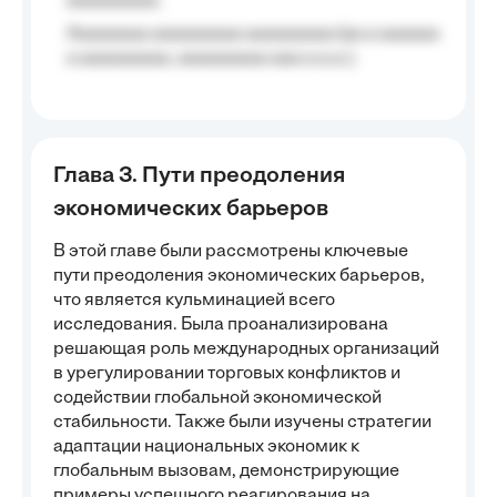
aaaaaaaaa;
Aaaaaaaa aaaaaaaaa aaaaaaaaa (aa a aaaaaa
a aaaaaaaaa, aaaaaaaaa aaa a a.a.);
Глава 3. Пути преодоления
экономических барьеров
В этой главе были рассмотрены ключевые
пути преодоления экономических барьеров,
что является кульминацией всего
исследования. Была проанализирована
решающая роль международных организаций
в урегулировании торговых конфликтов и
содействии глобальной экономической
стабильности. Также были изучены стратегии
адаптации национальных экономик к
глобальным вызовам, демонстрирующие
примеры успешного реагирования на