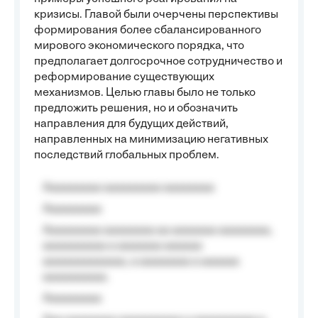
кризисы. Главой были очерчены перспективы
формирования более сбалансированного
мирового экономического порядка, что
предполагает долгосрочное сотрудничество и
реформирование существующих
механизмов. Целью главы было не только
предложить решения, но и обозначить
направления для будущих действий,
направленных на минимизацию негативных
последствий глобальных проблем.
Aaaaaaaaa aaaaaaaaa aaaaaaaa
Aaaaaaaaa
Aaaaaaaaa aaaaaaaa aa aaaaaaa aaaaaaaa,
aaaaaaaaaa a aaaaaaa aaaaaa
aaaaaaaaaaaaa, a aaaaaaaa a aaaaaa
aaaaaaaaaa.
Aaaaaaaaa