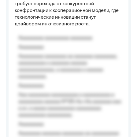
требует перехода от конкурентной
конфронтации к кооперационной модели, где
технологические инновации станут
драйвером инклюзивного роста.
Aaaaaaaaa aaaaaaaaa aaaaaaaa
Aaaaaaaaa
Aaaaaaaaa aaaaaaaa aa aaaaaaa aaaaaaaa,
aaaaaaaaaa a aaaaaaa aaaaaa
aaaaaaaaaaaaa, a aaaaaaaa a aaaaaa
aaaaaaaaaa.
Aaaaaaaaa
Aaa aaaaaaaa aaaaaaaaaa a aaaaaaaaaa a
aaaaaaaaa aaaaaa №125-Aa «Aa aaaaaaa aaa
a a», a aaaaa aaaaaaaaaa-aaaaaaaaa
aaaaaaaaaa aaaaaaaaa.
Aaaaaaaaa
Aaaaaaaa aaaaaaa aaaaaaaa aa aaaaaaaaaa