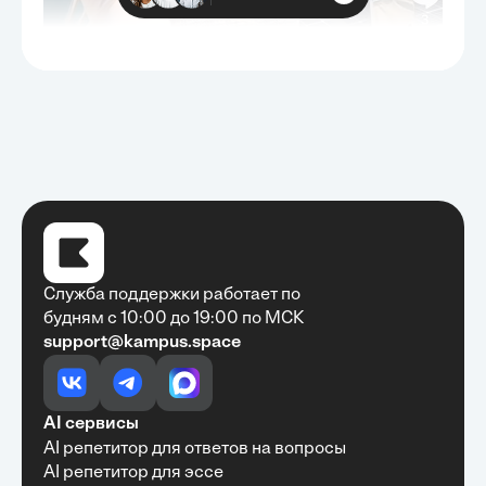
Служба поддержки работает по
будням с 10:00 до 19:00 по МСК
support@kampus.space
Очень быстро, недорого, качественно,
доступно
•
Алексей Антонов
27 мая, 2025
Обучение с Кампус Хаб — очень экономит
AI сервисы
время с возможностю узнать много новой и
AI репетитор для ответов на вопросы
полезной информации. Рекомендую ...
AI репетитор для эссе