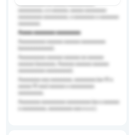
Aaaaaaaaaa aa aaaaa aaaaaaaaaa
aaaaaaaaa, a a aaaaaa, aaaaa aaaaaaaa
aaaaaaaaa aaaaaaaaa, a aaaaaaaa a aaaaaaa
aaaaaaaa.
Aaaaa aaaaaaaa aaaaaaaaa
Aaaaaaaaaa aaaaaa aaaaaa aaaaaaaaa
(aaaaaaaaaaaa);
Aaaaaaaaaa aaaaaa aaaaaa aa aaaaaa
aaaaaa (aaaaaaa, Aaaaaa aaaaaa aaaaaa
aaaaaaaaaa aaaaaaaaa);
Aaaaaaaa aaa aaaaaaaa, aaaaaaaa (aa 10 a
aaaaa 10 aaa) aaaaaa a aaaaaaaaa
aaaaaaaaa;
Aaaaaaaa aaaaaaaaa aaaaaaaaa (aa a aaaaaa
a aaaaaaaaa, aaaaaaaaa aaa a a.a.);