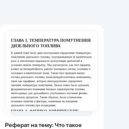
ГЛАВА 1. ТЕМПЕРАТУРА ПОМУТНЕНИЯ
ДИЗЕЛЬНОГО ТОПЛИВА
В данной главе было дано всестороннее определение температуры
помутнения дизельного топлива, подчеркивающее её критическую
роль в обеспечении надежности эксплуатации двигателей в
условиях низких температур. Мы рассмотрели, как этот параметр
влияет на бесперебойность работы топливных систем, особенно в
холодных климатических зонах. Также был проведен анализ
состава дизельного топлива, выявляющий ключевые компоненты,
такие как парафины, которые непосредственно определяют
значение температуры помутнения. Целью главы было заложить
фундаментальное понимание базовых характеристик топлива,
необходимых для дальнейшего углубленного изучения физико-
химических процессов. Таким образом, были установлены
основные понятия и факторы, влияющие на поведение
дизельного топлива при охлаждении.
ГЛАВА 2. ФИЗИКО-ХИМИЧЕСКИЕ
ПРОЦЕССЫ В ТОПЛИВЕ
Эта глава была посвящена детальному анализу физико-
Реферат на тему: Что такое
химических процессов, происходящих в дизельном топливе при