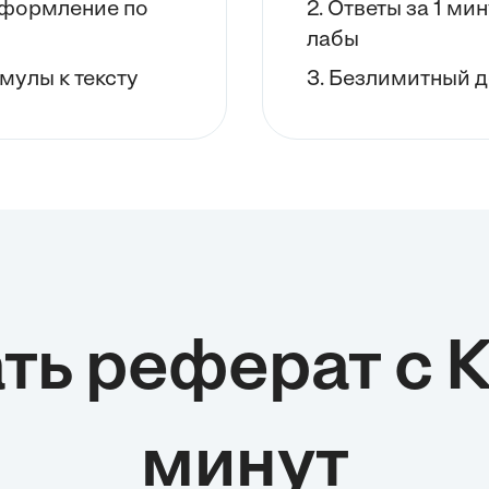
 оформление по
2. Ответы за 1 ми
степень опасности. Я разработал комплекс мер профилактики и
контроля, направленных на минимизацию этих рисков и
лабы
обеспечение безопасных условий труда. Особое внимание было
уделено соответствию всех мероприятий по БЖД требованиям
мулы к тексту
3. Безлимитный д
стандартов Республики Казахстан (СТ РК), что подтверждает их
нормативную обоснованность. Целью этой главы было не только
описание, но и формирование практических рекомендаций по
созданию безопасной производственной среды. Таким образом, я
завершил комплексный анализ всех ключевых аспектов моей
производственной практики.
ть реферат с 
минут