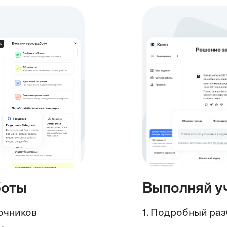
продемонстрировали реальное применение программного
обеспечения. Целью этой главы было освоение инструментария
для создания эффективных алгоритмов управления, что
критически важно для точности химических процессов.
ГЛАВА 4. ПРОЕКТ АВТОМАТИЧЕСКОГО
ДОЗИРОВАНИЯ
В четвертой главе я приступил к разработке проекта
автоматического дозирования химических реагентов, что является
кульминацией моих практических навыков. Мною было
обосновано необходимость автоматизации данной системы,
подчеркивая ее важность для точности и эффективности
производства. Я разработал структурную схему и алгоритм
работы системы, что позволило визуализировать и
систематизировать процесс управления. Ключевым аспектом стала
интеграция данных КИПиА и программного обеспечения ISPSoft
для достижения оптимальных параметров дозирования,
демонстрируя комплексный подход. Также были выполнены
расчеты и подбор оборудования с учетом требований СТ РК, что
гарантирует соответствие проекта национальным стандартам. Цель
этой главы заключалась в создании практически применимого
инженерного решения, объединяющего все изученные элементы.
ГЛАВА 5. ОБЕСПЕЧЕНИЕ
БЕЗОПАСНОСТИ
боты
Выполняй у
ЖИЗНЕДЕЯТЕЛЬНОСТИ
В пятой главе я детально проанализировал аспекты обеспечения
безопасности жизнедеятельности (БЖД) в химической отрасли,
точников
1. Подробный раз
что является критически важным для любого производства.
Мною были выявлены и проанализированы потенциальные риски
при работе с химическими реагентами, что позволило оценить