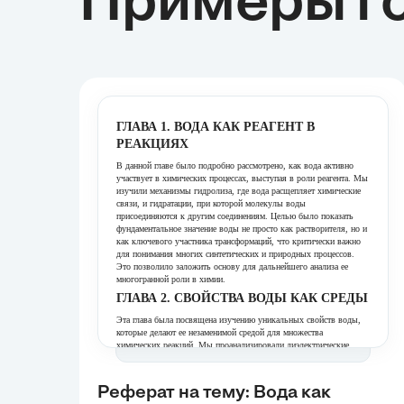
Примеры го
ГЛАВА 1. ВОДА КАК РЕАГЕНТ В
РЕАКЦИЯХ
В данной главе было подробно рассмотрено, как вода активно
участвует в химических процессах, выступая в роли реагента. Мы
изучили механизмы гидролиза, где вода расщепляет химические
связи, и гидратации, при которой молекулы воды
присоединяются к другим соединениям. Целью было показать
фундаментальное значение воды не просто как растворителя, но и
как ключевого участника трансформаций, что критически важно
для понимания многих синтетических и природных процессов.
Это позволило заложить основу для дальнейшего анализа ее
многогранной роли в химии.
ГЛАВА 2. СВОЙСТВА ВОДЫ КАК СРЕДЫ
Эта глава была посвящена изучению уникальных свойств воды,
которые делают ее незаменимой средой для множества
химических реакций. Мы проанализировали диэлектрические
свойства, влияющие на ионные взаимодействия, и роль
водородных связей в стабилизации переходных состояний, что
критически важно для кинетики. Также было рассмотрено
Реферат на тему: Вода как
влияние температуры и pH, как ключевых факторов,