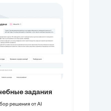
соединений, что подчеркивает их важность в медицине. Целью
главы было показать широту использования галогенов и их
влияние на различные сферы жизни, а также обозначить
необходимость учета экологических последствий. Таким образом,
была дана комплексная оценка прикладного значения галогенов и
вызовов, связанных с их использованием.
чебные задания
бор решения от AI