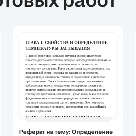
товых работ
ГЛАВА 1. СВОЙСТВА И ОПРЕДЕЛЕНИЕ
ТЕМПЕРАТУРЫ ЗАСТЫВАНИЯ
В данной главе были детально изучены физико-химические
свойства дизельного топлива, которые непосредственно влияют на
его низкотемпературные характеристики, в частности, на
температуру застывания. Были рассмотрены такие параметры, как
фракционный состав, содержание парафинов и плотность,
определяющие склонность топлива к образованию кристаллов
при охлаждении. Также были описаны стандартизированные
лабораторные методы определения температуры застывания,
включая использование специализированного оборудования и
соблюдение протоколов испытаний. Целью главы было заложить
фундаментальное понимание природы застывания дизельного
топлива и инструментария для его измерения. Это позволило
установить базовые принципы, необходимые для дальнейшего
анализа и сравнения.
ГЛАВА 2. СРАВНЕНИЕ ПРОЦЕССОВ
ЗАСТЫВАНИЯ И ЗАМЕРЗАНИЯ
Эта глава была посвящена сравнительному анализу процессов
Реферат на тему: Определение
замерзания воды и застывания дизельного топлива, акцентируя