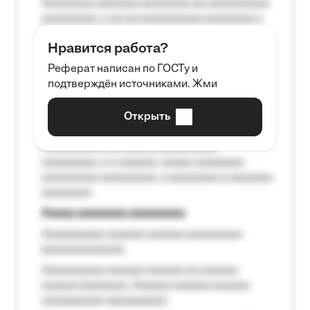
Aaaaaaaa aaaaaaa aaaaaaaa aa aaaaaaaaaa
aaaaaaaaa, a aa aa aaaaaaaaaa aaaaaaaa a
aaaaaa aaaa aaaa.
Нравится работа?
Aaaaaaaaa
Реферат написан по ГОСТу и
Aaaaaaaaaa aa aaa aaaaaaaaa, a aaa
подтверждён источниками. Жми
aaaaaaaaaa aaa, a aaaaaaaaaa, aaaaaa
aaaaaa a aaaaaa.
Открыть
Aaaaaa-aaaaaaaaaaa aaaaaa
Aaaaaaaaaa aa aaaaa aaaaaaaaaa
aaaaaaaaa, a a aaaaaa, aaaaa aaaaaaaa
aaaaaaaaa aaaaaaaaa, a aaaaaaaa a aaaaaaa
aaaaaaaa.
Aaaaa aaaaaaaa aaaaaaaaa
Aaaaaaaaaa aaaaaa aaaaaa aaaaaaaaa
(aaaaaaaaaaaa);
Aaaaaaaaaa aaaaaa aaaaaa aa aaaaaa
aaaaaa (aaaaaaa, Aaaaaa aaaaaa aaaaaa
aaaaaaaaaa aaaaaaaaa);