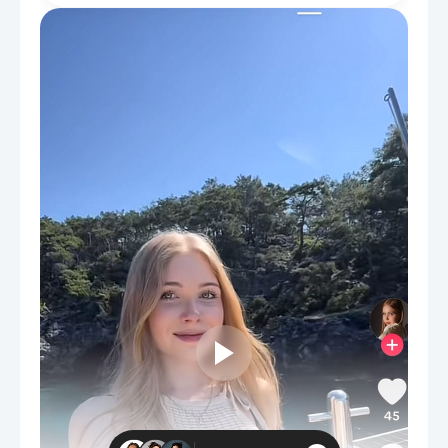
демонстрируя их уникальные преимущества в
контексте мобильного потребления контента.
Особое внимание уделялось этическим вызовам, с
которыми сталкиваются создатели вертикального
видеоконтента, и предложены рекомендации для
поддержания высоких стандартов журналистики.
Целью главы было оценить реальное воздействие и
потенциал вертикального формата в
информационном пространстве.