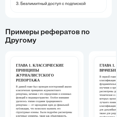
3. Безлимитный доступ с подпиской
Примеры рефератов
по
Другому
ГЛАВА 1. КЛАССИЧЕСКИЕ
ГЛАВА 1
ПРИНЦИПЫ
ВРАЧЕБ
ЖУРНАЛИСТСКОГО
В первой главе
РЕПОРТАЖА
классификация 
фундаментальны
В данной главе был проведен всесторонний анализ
изучения и пре
классических принципов журналистского
рассмотрены диа
репортажа, начиная с его определения и основных
технические и 
функций в медиапространстве. Особое внимание
которых проил
уделялось этапам создания традиционного
лучшего понима
репортажа — от зарождения идеи до финальной
классификации 
публикации, что позволило выявить его
для дальнейшег
структурные основы. Были подробно рассмотрены
также для разр
ключевые элементы, такие как объективность,
профилактики. 