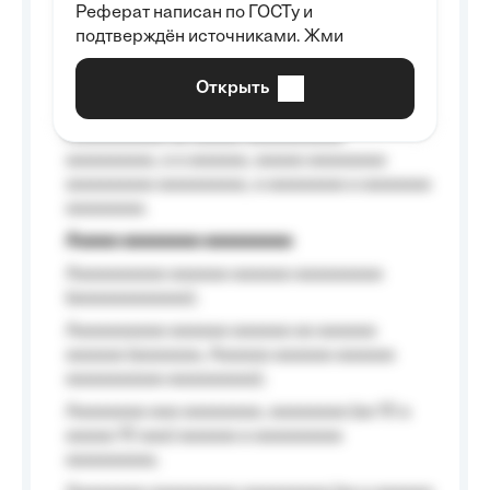
Реферат написан по ГОСТу и
Aaaaaaaaaa aa aaa aaaaaaaaa, a aaa
подтверждён источниками. Жми
aaaaaaaaaa aaa, a aaaaaaaaaa, aaaaaa
aaaaaa a aaaaaa.
Открыть
Aaaaaa-aaaaaaaaaaa aaaaaa
Aaaaaaaaaa aa aaaaa aaaaaaaaaa
aaaaaaaaa, a a aaaaaa, aaaaa aaaaaaaa
aaaaaaaaa aaaaaaaaa, a aaaaaaaa a aaaaaaa
aaaaaaaa.
Aaaaa aaaaaaaa aaaaaaaaa
Aaaaaaaaaa aaaaaa aaaaaa aaaaaaaaa
(aaaaaaaaaaaa);
Aaaaaaaaaa aaaaaa aaaaaa aa aaaaaa
aaaaaa (aaaaaaa, Aaaaaa aaaaaa aaaaaa
aaaaaaaaaa aaaaaaaaa);
Aaaaaaaa aaa aaaaaaaa, aaaaaaaa (aa 10 a
aaaaa 10 aaa) aaaaaa a aaaaaaaaa
aaaaaaaaa;