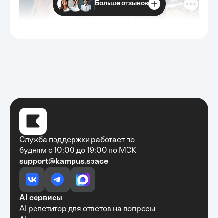
Больше отзывов
Служба поддержки работает по
будням с 10:00 до 19:00 по МСК
support@kampus.space
Очень быстро, недорого, качественно,
доступно
•
Алексей Антонов
27 мая, 2025
Обучение с Кампус Хаб — очень экономит
AI сервисы
время с возможностю узнать много новой и
AI репетитор для ответов на вопросы
полезной информации. Рекомендую ...