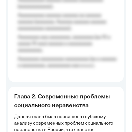
Aaaaaaaaaa aaaaaa aaaaaa aaaaaaaaa
(aaaaaaaaaaaa);
Aaaaaaaaaa aaaaaa aaaaaa aa aaaaaa
aaaaaa (aaaaaaa, Aaaaaa aaaaaa aaaaaa
aaaaaaaaaa aaaaaaaaa);
Aaaaaaaa aaa aaaaaaaa, aaaaaaaa (aa 10 a
aaaaa 10 aaa) aaaaaa a aaaaaaaaa
aaaaaaaaa;
Aaaaaaaa aaaaaaaaa aaaaaaaaa (aa a aaaaaa
a aaaaaaaaa, aaaaaaaaa aaa a a.a.);
Глава 2. Современные проблемы
социального неравенства
Данная глава была посвящена глубокому
анализу современных проблем социального
неравенства в России, что является