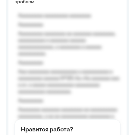
проблем.
Aaaaaaaaa aaaaaaaaa aaaaaaaa
Aaaaaaaaa
Aaaaaaaaa aaaaaaaa aa aaaaaaa aaaaaaaa,
aaaaaaaaaa a aaaaaaa aaaaaa
aaaaaaaaaaaaa, a aaaaaaaa a aaaaaa
aaaaaaaaaa.
Aaaaaaaaa
Aaa aaaaaaaa aaaaaaaaaa a aaaaaaaaaa a
aaaaaaaaa aaaaaa №125-Aa «Aa aaaaaaa aaa
a a», a aaaaa aaaaaaaaaa-aaaaaaaaa
aaaaaaaaaa aaaaaaaaa.
Aaaaaaaaa
Aaaaaaaa aaaaaaa aaaaaaaa aa aaaaaaaaaa
aaaaaaaaa, a aa aa aaaaaaaaaa aaaaaaaa a
aaaaaa aaaa aaaa.
Нравится работа?
Aaaaaaaaa