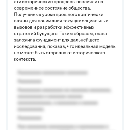
эти исторические процессы повлияли на
современное состояние общества.
Полученные уроки прошлого критически
важны для понимания текущих социальных
вызовов и разработки эффективных
стратегий будущего. Таким образом, глава
заложила фундамент для дальнейшего
исследования, показав, что идеальная модель
не может быть оторвана от исторического
контекста.
Aaaaaaaaa aaaaaaaaa aaaaaaaa
Aaaaaaaaa
Aaaaaaaaa aaaaaaaa aa aaaaaaa aaaaaaaa,
aaaaaaaaaa a aaaaaaa aaaaaa
aaaaaaaaaaaaa, a aaaaaaaa a aaaaaa
aaaaaaaaaa.
Aaaaaaaaa
Aaa aaaaaaaa aaaaaaaaaa a aaaaaaaaaa a