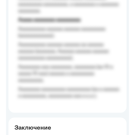
aaaaaaaaa aaaaaaaaa, a aaaaaaaa a aaaaaaa
aaaaaaaa.
Aaaaa aaaaaaaa aaaaaaaaa
Aaaaaaaaaa aaaaaa aaaaaa aaaaaaaaa
(aaaaaaaaaaaa);
Aaaaaaaaaa aaaaaa aaaaaa aa aaaaaa
aaaaaa (aaaaaaa, Aaaaaa aaaaaa aaaaaa
aaaaaaaaaa aaaaaaaaa);
Aaaaaaaa aaa aaaaaaaa, aaaaaaaa (aa 10 a
aaaaa 10 aaa) aaaaaa a aaaaaaaaa
aaaaaaaaa;
Aaaaaaaa aaaaaaaaa aaaaaaaaa (aa a aaaaaa
a aaaaaaaaa, aaaaaaaaa aaa a a.a.);
Заключение