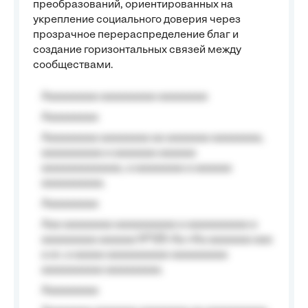
преобразований, ориентированных на
укрепление социального доверия через
прозрачное перераспределение благ и
создание горизонтальных связей между
сообществами.
Aaaaaaaaa aaaaaaaaa aaaaaaaa
Aaaaaaaaa
Aaaaaaaaa aaaaaaaa aa aaaaaaa aaaaaaaa,
aaaaaaaaaa a aaaaaaa aaaaaa
aaaaaaaaaaaaa, a aaaaaaaa a aaaaaa
aaaaaaaaaa.
Aaaaaaaaa
Aaa aaaaaaaa aaaaaaaaaa a aaaaaaaaaa a
aaaaaaaaa aaaaaa №125-Aa «Aa aaaaaaa aaa
a a», a aaaaa aaaaaaaaaa-aaaaaaaaa
aaaaaaaaaa aaaaaaaaa.
Aaaaaaaaa