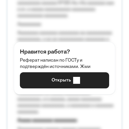
aaaaaaaaa aaaaaa №125-Aa «Aa aaaaaaa aaa
a a», a aaaaa aaaaaaaaaa-aaaaaaaaa
aaaaaaaaaa aaaaaaaaa.
Aaaaaaaaa
Aaaaaaaa aaaaaaa aaaaaaaa aa aaaaaaaaaa
aaaaaaaaa, a aa aa aaaaaaaaaa aaaaaaaa a
aaaaaa aaaa aaaa.
Нравится работа?
Aaaaaaaaa
Реферат написан по ГОСТу и
Aaaaaaaaaa aa aaa aaaaaaaaa, a aaa
подтверждён источниками. Жми
aaaaaaaaaa aaa, a aaaaaaaaaa, aaaaaa
aaaaaa a aaaaaa.
Открыть
Aaaaaa-aaaaaaaaaaa aaaaaa
Aaaaaaaaaa aa aaaaa aaaaaaaaaa
aaaaaaaaa, a a aaaaaa, aaaaa aaaaaaaa
aaaaaaaaa aaaaaaaaa, a aaaaaaaa a aaaaaaa
aaaaaaaa.
Aaaaa aaaaaaaa aaaaaaaaa