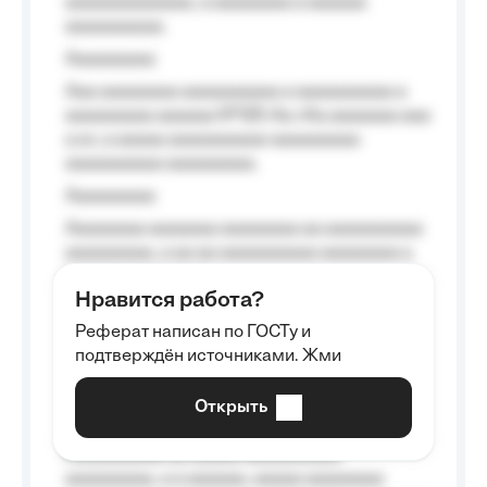
aaaaaaaaaaaaa, a aaaaaaaa a aaaaaa
aaaaaaaaaa.
Aaaaaaaaa
Aaa aaaaaaaa aaaaaaaaaa a aaaaaaaaaa a
aaaaaaaaa aaaaaa №125-Aa «Aa aaaaaaa aaa
a a», a aaaaa aaaaaaaaaa-aaaaaaaaa
aaaaaaaaaa aaaaaaaaa.
Aaaaaaaaa
Aaaaaaaa aaaaaaa aaaaaaaa aa aaaaaaaaaa
aaaaaaaaa, a aa aa aaaaaaaaaa aaaaaaaa a
aaaaaa aaaa aaaa.
Нравится работа?
Aaaaaaaaa
Реферат написан по ГОСТу и
Aaaaaaaaaa aa aaa aaaaaaaaa, a aaa
подтверждён источниками. Жми
aaaaaaaaaa aaa, a aaaaaaaaaa, aaaaaa
aaaaaa a aaaaaa.
Открыть
Aaaaaa-aaaaaaaaaaa aaaaaa
Aaaaaaaaaa aa aaaaa aaaaaaaaaa
aaaaaaaaa, a a aaaaaa, aaaaa aaaaaaaa