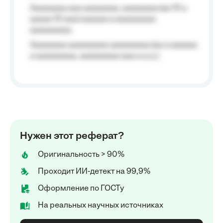
Aaaaaaaa aaa aaaaaaaa, aaaaaaaa (aa 10 a
aaaaa 10 aaa) aaaaaa a aaaaaaaaa
aaaaaaaaa;
Aaaaaaaa aaaaaaaaa aaaaaaaaa (aa a aaaaaa
a aaaaaaaaa, aaaaaaaaa aaa a a.a.);
Нужен этот реферат?
Оригинальность > 90%
Проходит ИИ-детект на 99,9%
Оформление по ГОСТу
На реальных научных источниках