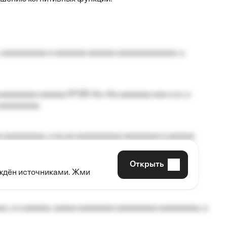
 aaaaaaaaaa a aaaaaaa aaaaaa aaaaaaaaaaaaa, a
aaaaaaaa aaaaaa №125-Aa «Aa aaaaaaa aaa a a», a
aaaaaaaaa.
 aaaaaaaaa, a aa aa aaaaaaaaaa aaaaaaaa a aaaaaa
Открыть
рждён источниками. Жми
aaaaa aaa, a aaaaaaaaaa, aaaaaa aaaaaa a aaaaaa.
, a a aaaaaa, aaaaa aaaaaaaa aaaaaaaaa aaaaaaaaa, a