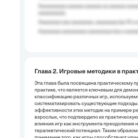
Aaaaaaaaaa aaaaaa aaaaaa aa aaaaaa aaaa
aaaaaaaaa);
Aaaaaaaa aaa aaaaaaaa, aaaaaaaa (aa 10 a 
Aaaaaaaa aaaaaaaaa aaaaaaaaa (aa a aaaaaa
Глава 2. Игровые методики в прак
Эта глава была посвящена практическому 
практике, что является ключевым для демо
классификацию различных игр, используемы
систематизировать существующие подходы.
эффективности этих методик на примере реа
взрослых, что подтвердило их практическу
влияния игр как инструмента преодоления 
терапевтический потенциал. Таким образом
понимание того, как игры способствуют ул