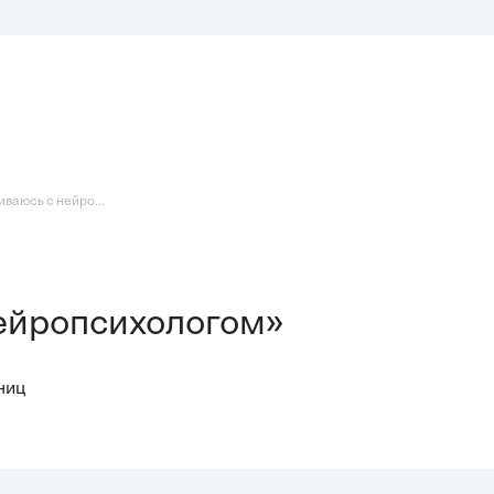
иваюсь с нейро...
нейропсихологом»
ниц