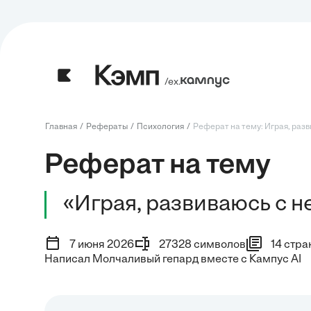
/ех.
Главная
Рефераты
Психология
Реферат на тему: Играя, разв
Реферат на тему
«Играя, развиваюсь с 
7 июня 2026
27328 символов
14 стра
Написал Молчаливый гепард вместе с Кампус AI