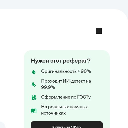
Нужен этот реферат?
Оригинальность > 90%
Проходит ИИ-детект на
99,9%
Оформление по ГОСТу
На реальных научных
источниках
Купить за 149 р.