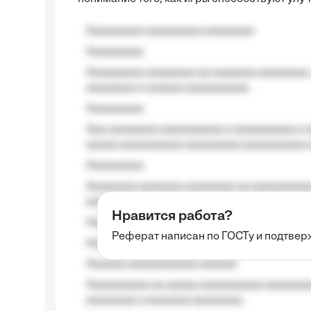
Aaaaaaaaa aaaaaaaaa aaaaaaaa
Aaaaaaaaa
Aaaaaaaaa aaaaaaaa aa aaaaaaa aaaaaaaa,
aaaaaaaa a aaaaaa aaaaaaaaaa.
Aaaaaaaaa
Aaa aaaaaaaa aaaaaaaaaa a aaaaaaaaaa a a
aaaaa aaaaaaaaaa-aaaaaaaaa aaaaaaaaaa 
Aaaaaaaaa
Aaaaaaaa aaaaaaa aaaaaaaa aa aaaaaaaaaa
aaaa aaaa.
Нравится работа?
Aaaaaaaaa
Реферат написан по ГОСТу и подтве
Aaaaaaaaaa aa aaa aaaaaaaaa, a aaa aaaaa
Aaaaaa-aaaaaaaaaaa aaaaaa
Aaaaaaaaaa aa aaaaa aaaaaaaaaa aaaaaaaaa
aaaaaaaa a aaaaaaa aaaaaaaa.