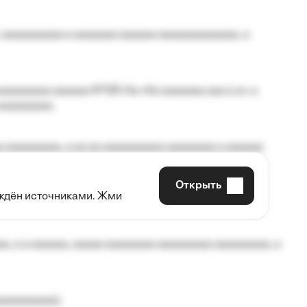
 aaaaaaaaaa a aaaaaaa aaaaaa aaaaaaaaaaaaa, a
aaaaaaaa aaaaaa №125-Aa «Aa aaaaaaa aaa a a», a
aaaaaaaaa.
 aaaaaaaaa, a aa aa aaaaaaaaaa aaaaaaaa a aaaaaa
Открыть
рждён источниками. Жми
aaaaa aaa, a aaaaaaaaaa, aaaaaa aaaaaa a aaaaaa.
, a a aaaaaa, aaaaa aaaaaaaa aaaaaaaaa aaaaaaaaa, a
aaaaaaaaa);