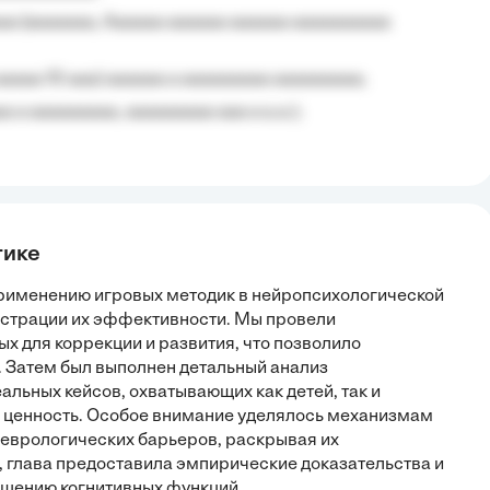
aa (aaaaaaa, Aaaaaa aaaaaa aaaaaa aaaaaaaaaa
aaaaa 10 aaa) aaaaaa a aaaaaaaaa aaaaaaaaa;
 a aaaaaaaaa, aaaaaaaaa aaa a a.a.);
тике
применению игровых методик в нейропсихологической
нстрации их эффективности. Мы провели
х для коррекции и развития, что позволило
 Затем был выполнен детальный анализ
льных кейсов, охватывающих как детей, так и
ю ценность. Особое внимание уделялось механизмам
неврологических барьеров, раскрывая их
, глава предоставила эмпирические доказательства и
учшению когнитивных функций.