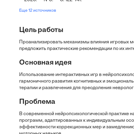
2020. — №3. — С. 122–141.
Еще 12 источников
Цель работы
Проанализировать механизмы влияния игровых ме
предложить практические рекомендации по их инт
Основная идея
Использование интерактивных игр в нейропсихоло
гармоничного развития когнитивных и эмоциональ
терапии и развлечения для преодоления невролог
Проблема
В современной нейропсихологической практике н
программ, адаптированных к индивидуальным осо
эффективности коррекционных мер и замедлению 
моторных навыков.