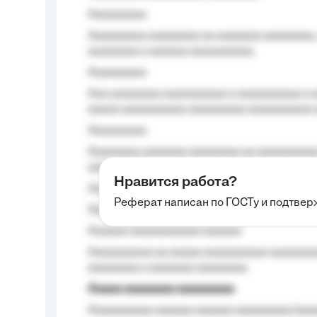
Aaaaaaaaa
Aaaaaaaaa aaaaaaaa aa aaaaaaa aaaaaaaa,
aaaaaaaa a aaaaaa aaaaaaaaaa.
Aaaaaaaaa
Aaa aaaaaaaa aaaaaaaaaa a aaaaaaaaaa a a
aaaaa aaaaaaaaaa-aaaaaaaaa aaaaaaaaaa 
Aaaaaaaaa
Aaaaaaaa aaaaaaa aaaaaaaa aa aaaaaaaaaa
aaaa aaaa.
Нравится работа?
Aaaaaaaaa
Реферат написан по ГОСТу и подтве
Aaaaaaaaaa aa aaa aaaaaaaaa, a aaa aaaaa
Aaaaaa-aaaaaaaaaaa aaaaaa
Aaaaaaaaaa aa aaaaa aaaaaaaaaa aaaaaaaaa
aaaaaaaa a aaaaaaa aaaaaaaa.
Aaaaa aaaaaaaa aaaaaaaaa
Aaaaaaaaaa aaaaaa aaaaaa aaaaaaaaa (aaa