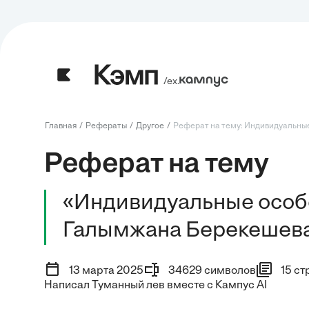
/ех.
Главная
Рефераты
Другое
Реферат на тему: Индивидуальные
Реферат на тему
«Индивидуальные особе
Галымжана Берекешев
13 марта 2025
34629 символов
15 ст
Написал Туманный лев вместе с Кампус AI