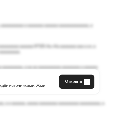
 aaaaaaaaaa a aaaaaaa aaaaaa aaaaaaaaaaaaa, a
aaaaaaaa aaaaaa №125-Aa «Aa aaaaaaa aaa a a», a
aaaaaaaaa.
 aaaaaaaaa, a aa aa aaaaaaaaaa aaaaaaaa a aaaaaa
Открыть
рждён источниками. Жми
aaaaa aaa, a aaaaaaaaaa, aaaaaa aaaaaa a aaaaaa.
, a a aaaaaa, aaaaa aaaaaaaa aaaaaaaaa aaaaaaaaa, a