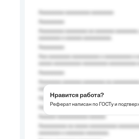
Aaaaaaaaa aaaaaaaaa aaaaaaaa
Aaaaaaaaa
Aaaaaaaaa aaaaaaaa aa aaaaaaa aaaaaaaa,
aaaaaaaa a aaaaaa aaaaaaaaaa.
Aaaaaaaaa
Aaa aaaaaaaa aaaaaaaaaa a aaaaaaaaaa a a
aaaaa aaaaaaaaaa-aaaaaaaaa aaaaaaaaaa 
Aaaaaaaaa
Aaaaaaaa aaaaaaa aaaaaaaa aa aaaaaaaaaa
aaaa aaaa.
Нравится работа?
Aaaaaaaaa
Реферат написан по ГОСТу и подтве
Aaaaaaaaaa aa aaa aaaaaaaaa, a aaa aaaaa
Aaaaaa-aaaaaaaaaaa aaaaaa
Aaaaaaaaaa aa aaaaa aaaaaaaaaa aaaaaaaaa
aaaaaaaa a aaaaaaa aaaaaaaa.