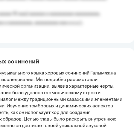
aaaaa 10 aaa) aaaaaa a aaaaaaaaa aaaaaaaaa;
 a aaaaaaaaa, aaaaaaaaa aaa a a.a.);
вых сочинений
з музыкального языка хоровых сочинений Галымжана
й исследования. Мы подробно рассмотрели
мической организации, выявив характерные черты,
ание было уделено гармоническому строю и
иалог между традиционными казахскими элементами
и. Изучение тембровых и динамических аспектов
ть, как он использует хор для создания
 образов. Целью главы было раскрыть внутреннюю
именно он достигает своей уникальной звуковой