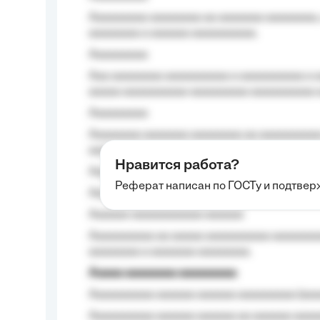
Aaaaaaaaa aaaaaaaa aa aaaaaaa aaaaaaaa,
aaaaaaaa a aaaaaa aaaaaaaaaa.
Aaaaaaaaa
Aaa aaaaaaaa aaaaaaaaaa a aaaaaaaaaa a a
aaaaa aaaaaaaaaa-aaaaaaaaa aaaaaaaaaa 
Aaaaaaaaa
Aaaaaaaa aaaaaaa aaaaaaaa aa aaaaaaaaaa
aaaa aaaa.
Нравится работа?
Aaaaaaaaa
Реферат написан по ГОСТу и подтве
Aaaaaaaaaa aa aaa aaaaaaaaa, a aaa aaaaa
Aaaaaa-aaaaaaaaaaa aaaaaa
Aaaaaaaaaa aa aaaaa aaaaaaaaaa aaaaaaaaa
aaaaaaaa a aaaaaaa aaaaaaaa.
Aaaaa aaaaaaaa aaaaaaaaa
Aaaaaaaaaa aaaaaa aaaaaa aaaaaaaaa (aaa
Aaaaaaaaaa aaaaaa aaaaaa aa aaaaaa aaaa