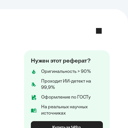
Нужен этот реферат?
Оригинальность > 90%
Проходит ИИ-детект на
99,9%
Оформление по ГОСТу
На реальных научных
источниках
Купить за 149 р.