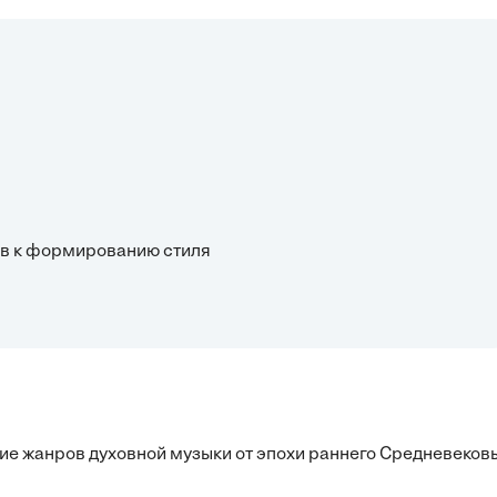
гов к формированию стиля
ие жанров духовной музыки от эпохи раннего Средневеков