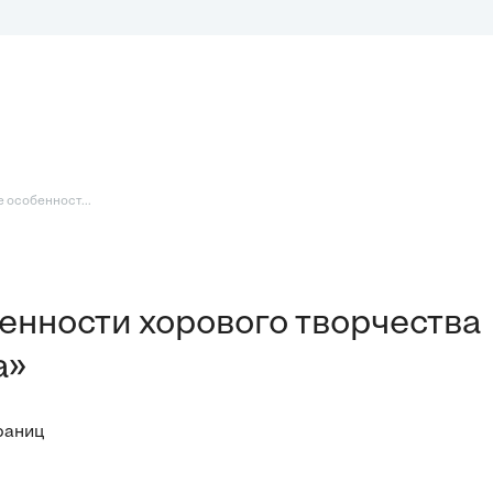
 особенност...
нности хорового творчества
а»
раниц