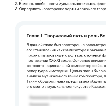
2. Выявить особенности музыкального языка, факт
3. Определить новаторские черты и связь его тво
Глава 1. Творческий путь и роль 
В данной главе был всесторонне рассмотре
его становления как композитора и заканч
проанализирована его роль как ключевой фи
протяжении XX-XXI веков. Основное внимани
контексте национальной композиторской шко
репертуара и методики. Целью главы было 
анализа музыкального языка композитора, п
Таким образом, глава представила общую п
его место в музыкальном искусстве Казахст
Aaaaaaaaa aaaaaaaaa aaaaaaaa
Aaaaaaaaa