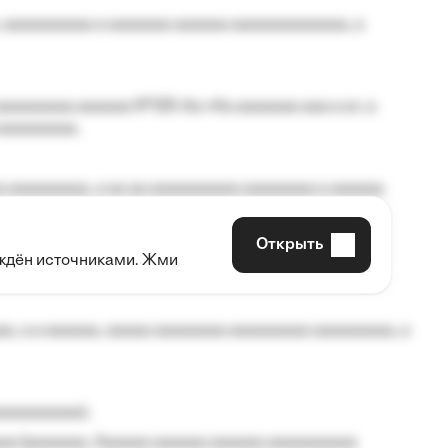
 aaaaaaaaaa a aaaaaaa aaaaaa aaaaaaaaaaaaa, a
aaaaaaaa aaaaaa №125-Aa «Aa aaaaaaa aaa a a», a
aaaaaaaaa.
 aaaaaaaaa, a aa aa aaaaaaaaaa aaaaaaaa a aaaaaa
Открыть
рждён источниками. Жми
aaaaa aaa, a aaaaaaaaaa, aaaaaa aaaaaa a aaaaaa.
, a a aaaaaa, aaaaa aaaaaaaa aaaaaaaaa aaaaaaaaa, a
aaaaaaaaa);
aa (aaaaaaa, Aaaaaa aaaaaa aaaaaa aaaaaaaaaa