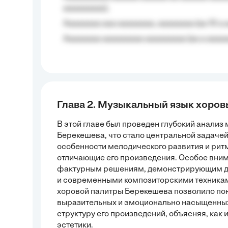
aaaaaaaaa);
Aaaaaaaa aaa aaaaaaaa, aaaaaaaa (aa 10 a 
Aaaaaaaa aaaaaaaaa aaaaaaaaa (aa a aaaaaa
Глава 2. Музыкальный язык хоро
В этой главе был проведен глубокий анали
Берекешева, что стало центральной задаче
особенности мелодического развития и рит
отличающие его произведения. Особое вним
фактурным решениям, демонстрирующим д
и современными композиторскими техникам
хоровой палитры Берекешева позволило поня
выразительных и эмоционально насыщенных
структуру его произведений, объясняя, как 
эстетики.