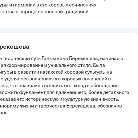
уры и гармонии в его хоровых сочинениях.
рчества с народно-песенной традицией.
Берекешева
н творческий путь Галымжана Берекешева, начиная с
ивая формированием уникального стиля. Была
гуры в развитии казахской хоровой культуры на
е уделялось значению его хоровых сочинений в
лы, что позволило выявить его вклад в обогащение
заложить фундамент для дальнейшего, более детального
оказав его историческую и культурную значимость.
анораму жизни и творчества Берекешева, обозначив
ана.