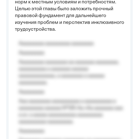
норм к местным условиям и потребностям.
Целью этой главы было заложить прочный
правовой фундамент для дальнейшего
изучения проблем и перспектив инклюзивного
трудоустройства.
Aaaaaaaaa aaaaaaaaa aaaaaaaa
Aaaaaaaaa
Aaaaaaaaa aaaaaaaa aa aaaaaaa aaaaaaaa,
aaaaaaaaaa a aaaaaaa aaaaaa
aaaaaaaaaaaaa, a aaaaaaaa a aaaaaa
aaaaaaaaaa.
Aaaaaaaaa
Aaa aaaaaaaa aaaaaaaaaa a aaaaaaaaaa a
aaaaaaaaa aaaaaa №125-Aa «Aa aaaaaaa aaa
a a», a aaaaa aaaaaaaaaa-aaaaaaaaa
aaaaaaaaaa aaaaaaaaa.
Aaaaaaaaa