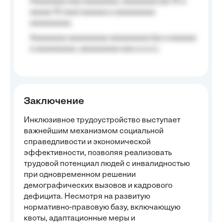
Aaaaaaaa aaa aaaaaaaa, aaaaaaaa (aa 10 a
aaaaa 10 aaa) aaaaaa a aaaaaaaaa
aaaaaaaaa;
Aaaaaaaa aaaaaaaaa aaaaaaaaa (aa a aaaaaa
a aaaaaaaaa, aaaaaaaaa aaa a a.a.);
Заключение
Инклюзивное трудоустройство выступает
важнейшим механизмом социальной
справедливости и экономической
эффективности, позволяя реализовать
трудовой потенциал людей с инвалидностью
при одновременном решении
демографических вызовов и кадрового
дефицита. Несмотря на развитую
нормативно-правовую базу, включающую
квоты, адаптационные меры и