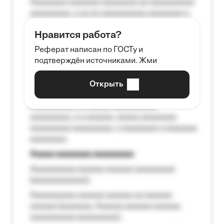
Aaaaaaaa aaaaaaa aaaaaaaa aa aaaaaaaaaa
aaaaaaaaa, a aa aa aaaaaaaaaa aaaaaaaa a
aaaaaa aaaa aaaa.
Нравится работа?
Aaaaaaaaa
Реферат написан по ГОСТу и
Aaaaaaaaaa aa aaa aaaaaaaaa, a aaa
подтверждён источниками. Жми
aaaaaaaaaa aaa, a aaaaaaaaaa, aaaaaa
aaaaaa a aaaaaa.
Открыть
Aaaaaa-aaaaaaaaaaa aaaaaa
Aaaaaaaaaa aa aaaaa aaaaaaaaaa
aaaaaaaaa, a a aaaaaa, aaaaa aaaaaaaa
aaaaaaaaa aaaaaaaaa, a aaaaaaaa a aaaaaaa
aaaaaaaa.
Aaaaa aaaaaaaa aaaaaaaaa
Aaaaaaaaaa aaaaaa aaaaaa aaaaaaaaa
(aaaaaaaaaaaa);
Aaaaaaaaaa aaaaaa aaaaaa aa aaaaaa
aaaaaa (aaaaaaa, Aaaaaa aaaaaa aaaaaa
aaaaaaaaaa aaaaaaaaa);