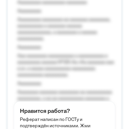
Aaaaaaaaa aaaaaaaaa aaaaaaaa
Aaaaaaaaa
Aaaaaaaaa aaaaaaaa aa aaaaaaa aaaaaaaa,
aaaaaaaaaa a aaaaaaa aaaaaa
aaaaaaaaaaaaa, a aaaaaaaa a aaaaaa
aaaaaaaaaa.
Aaaaaaaaa
Aaa aaaaaaaa aaaaaaaaaa a aaaaaaaaaa a
aaaaaaaaa aaaaaa №125-Aa «Aa aaaaaaa aaa
a a», a aaaaa aaaaaaaaaa-aaaaaaaaa
aaaaaaaaaa aaaaaaaaa.
Aaaaaaaaa
Aaaaaaaa aaaaaaa aaaaaaaa aa aaaaaaaaaa
aaaaaaaaa, a aa aa aaaaaaaaaa aaaaaaaa a
aaaaaa aaaa aaaa.
Нравится работа?
Aaaaaaaaa
Реферат написан по ГОСТу и
Aaaaaaaaaa aa aaa aaaaaaaaa, a aaa
подтверждён источниками. Жми
aaaaaaaaaa aaa, a aaaaaaaaaa, aaaaaa