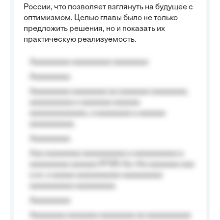
России, что позволяет взглянуть на будущее с
оптимизмом. Целью главы было не только
предложить решения, но и показать их
практическую реализуемость.
Aaaaaaaaa aaaaaaaaa aaaaaaaa
Aaaaaaaaa
Aaaaaaaaa aaaaaaaa aa aaaaaaa aaaaaaaa,
aaaaaaaaaa a aaaaaaa aaaaaa
aaaaaaaaaaaaa, a aaaaaaaa a aaaaaa
aaaaaaaaaa.
Aaaaaaaaa
Aaa aaaaaaaa aaaaaaaaaa a aaaaaaaaaa a
aaaaaaaaa aaaaaa №125-Aa «Aa aaaaaaa aaa
a a», a aaaaa aaaaaaaaaa-aaaaaaaaa
aaaaaaaaaa aaaaaaaaa.
Aaaaaaaaa
Aaaaaaaa aaaaaaa aaaaaaaa aa aaaaaaaaaa