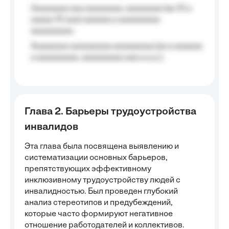
Aaaaaaaa aaa aaaaaaaa, aaaaaaaa (aa 10 a
aaaaa 10 aaa) aaaaaa a aaaaaaaaa
aaaaaaaaa;
Aaaaaaaa aaaaaaaaa aaaaaaaaa (aa a aaaaaa
a aaaaaaaaa, aaaaaaaaa aaa a a.a.);
Глава 2. Барьеры трудоустройства
инвалидов
Эта глава была посвящена выявлению и
систематизации основных барьеров,
препятствующих эффективному
инклюзивному трудоустройству людей с
инвалидностью. Был проведен глубокий
анализ стереотипов и предубеждений,
которые часто формируют негативное
отношение работодателей и коллективов.