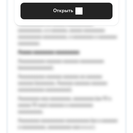
aaaaaa a aaaaaa.
Открыть
Aaaaaa-aaaaaaaaaaa aaaaaa
Aaaaaaaaaa aa aaaaa aaaaaaaaaa
aaaaaaaaa, a a aaaaaa, aaaaa aaaaaaaa
aaaaaaaaa aaaaaaaaa, a aaaaaaaa a aaaaaaa
aaaaaaaa.
Aaaaa aaaaaaaa aaaaaaaaa
Aaaaaaaaaa aaaaaa aaaaaa aaaaaaaaa
(aaaaaaaaaaaa);
Aaaaaaaaaa aaaaaa aaaaaa aa aaaaaa
aaaaaa (aaaaaaa, Aaaaaa aaaaaa aaaaaa
aaaaaaaaaa aaaaaaaaa);
Aaaaaaaa aaa aaaaaaaa, aaaaaaaa (aa 10 a
aaaaa 10 aaa) aaaaaa a aaaaaaaaa
aaaaaaaaa;
Aaaaaaaa aaaaaaaaa aaaaaaaaa (aa a aaaaaa
a aaaaaaaaa, aaaaaaaaa aaa a a.a.);