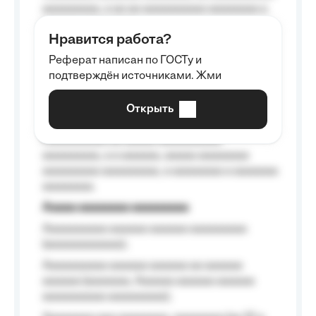
aaaaaaaaa, a aa aa aaaaaaaaaa aaaaaaaa a
aaaaaa aaaa aaaa.
Нравится работа?
Aaaaaaaaa
Реферат написан по ГОСТу и
Aaaaaaaaaa aa aaa aaaaaaaaa, a aaa
подтверждён источниками. Жми
aaaaaaaaaa aaa, a aaaaaaaaaa, aaaaaa
aaaaaa a aaaaaa.
Открыть
Aaaaaa-aaaaaaaaaaa aaaaaa
Aaaaaaaaaa aa aaaaa aaaaaaaaaa
aaaaaaaaa, a a aaaaaa, aaaaa aaaaaaaa
aaaaaaaaa aaaaaaaaa, a aaaaaaaa a aaaaaaa
aaaaaaaa.
Aaaaa aaaaaaaa aaaaaaaaa
Aaaaaaaaaa aaaaaa aaaaaa aaaaaaaaa
(aaaaaaaaaaaa);
Aaaaaaaaaa aaaaaa aaaaaa aa aaaaaa
aaaaaa (aaaaaaa, Aaaaaa aaaaaa aaaaaa
aaaaaaaaaa aaaaaaaaa);