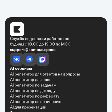
Служба поддержки работает по
будням с 10:00 до 19:00 по МСК
support@kampus.space
Очень быстро, недорого, качественно,
доступно
•
Алексей Антонов
27 мая, 2025
Обучение с Кампус Хаб — очень экономит
AI сервисы
время с возможностю узнать много новой и
AI репетитор для ответов на вопросы
полезной информации. Рекомендую ...
AI репетитор для эссе
AI репетитор по задачам
AI репетитор по докладу
AI репетитор по реферату
Рекомендую Кампус АИ всем, кто хочет
AI репетитор по сочинению
учиться эффективно и с комфортом
AI для презентаций
•
Марина Щербакова
22 мая, 2025