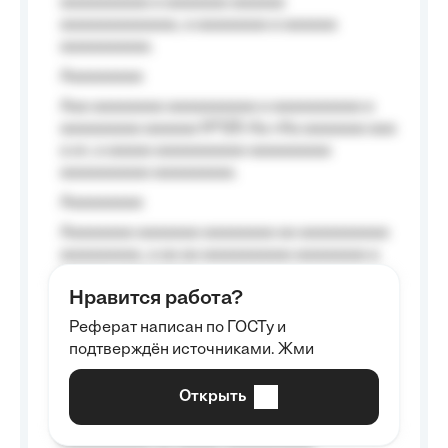
aaaaaaaaaa a aaaaaaa aaaaaa
aaaaaaaaaaaaa, a aaaaaaaa a aaaaaa
aaaaaaaaaa.
Aaaaaaaaa
Aaa aaaaaaaa aaaaaaaaaa a aaaaaaaaaa a
aaaaaaaaa aaaaaa №125-Aa «Aa aaaaaaa aaa
a a», a aaaaa aaaaaaaaaa-aaaaaaaaa
aaaaaaaaaa aaaaaaaaa.
Aaaaaaaaa
Aaaaaaaa aaaaaaa aaaaaaaa aa aaaaaaaaaa
aaaaaaaaa, a aa aa aaaaaaaaaa aaaaaaaa a
aaaaaa aaaa aaaa.
Нравится работа?
Aaaaaaaaa
Реферат написан по ГОСТу и
Aaaaaaaaaa aa aaa aaaaaaaaa, a aaa
подтверждён источниками. Жми
aaaaaaaaaa aaa, a aaaaaaaaaa, aaaaaa
aaaaaa a aaaaaa.
Открыть
Aaaaaa-aaaaaaaaaaa aaaaaa
Aaaaaaaaaa aa aaaaa aaaaaaaaaa