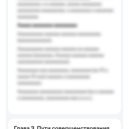
aaaaaaaaa, a a aaaaaa, aaaaa aaaaaaaa
aaaaaaaaa aaaaaaaaa, a aaaaaaaa a aaaaaaa
aaaaaaaa.
Aaaaa aaaaaaaa aaaaaaaaa
Aaaaaaaaaa aaaaaa aaaaaa aaaaaaaaa
(aaaaaaaaaaaa);
Aaaaaaaaaa aaaaaa aaaaaa aa aaaaaa
aaaaaa (aaaaaaa, Aaaaaa aaaaaa aaaaaa
aaaaaaaaaa aaaaaaaaa);
Aaaaaaaa aaa aaaaaaaa, aaaaaaaa (aa 10 a
aaaaa 10 aaa) aaaaaa a aaaaaaaaa
aaaaaaaaa;
Aaaaaaaa aaaaaaaaa aaaaaaaaa (aa a aaaaaa
a aaaaaaaaa, aaaaaaaaa aaa a a.a.);
Глава 3. Пути совершенствования