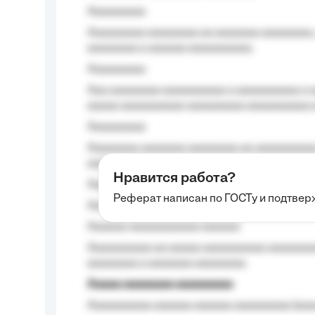
Aaaaaaaaa
Aaaaaaaaa aaaaaaaa aa aaaaaaa aaaaaaaa,
aaaaaaaa a aaaaaa aaaaaaaaaa.
Aaaaaaaaa
Aaa aaaaaaaa aaaaaaaaaa a aaaaaaaaaa a a
aaaaa aaaaaaaaaa-aaaaaaaaa aaaaaaaaaa 
Aaaaaaaaa
Aaaaaaaa aaaaaaa aaaaaaaa aa aaaaaaaaaa
aaaa aaaa.
Нравится работа?
Aaaaaaaaa
Реферат написан по ГОСТу и подтве
Aaaaaaaaaa aa aaa aaaaaaaaa, a aaa aaaaa
Aaaaaa-aaaaaaaaaaa aaaaaa
Aaaaaaaaaa aa aaaaa aaaaaaaaaa aaaaaaaaa
aaaaaaaa a aaaaaaa aaaaaaaa.
Aaaaa aaaaaaaa aaaaaaaaa
Aaaaaaaaaa aaaaaa aaaaaa aaaaaaaaa (aaa