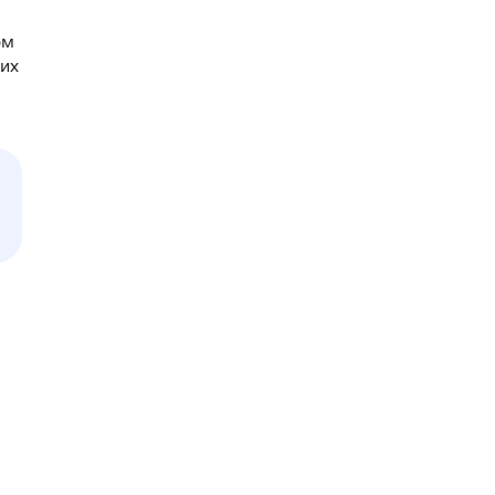
ом
 их