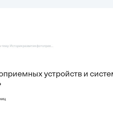
 тему: История развития фотоприе...
оприемных устройств и систе
»
ниц