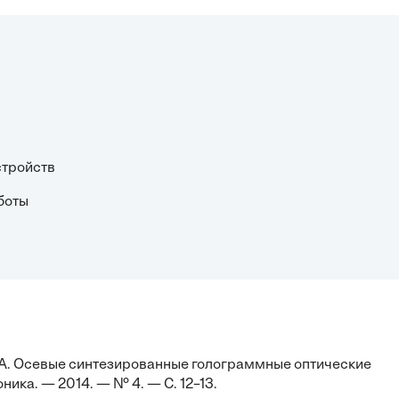
стройств
боты
в А. Осевые синтезированные голограммные оптические
ика. — 2014. — № 4. — С. 12–13.