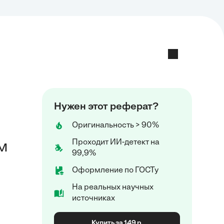
Нужен этот реферат?
Оригинальность > 90%
Проходит ИИ-детект на
м
99,9%
Оформление по ГОСТу
На реальных научных
источниках
Купить за 149 р.