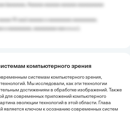
aa (aaaaaaa, Aaaaaa aaaaaa aaaaaa aaaaaaaaaa
aaaaa 10 aaa) aaaaaa a aaaaaaaaa aaaaaaaaa;
 a aaaaaaaaa, aaaaaaaaa aaa a a.a.);
 системам компьютерного зрения
современным системам компьютерного зрения,
технологий. Мы исследовали, как эти технологии
тельным достижениям в обработке изображений. Также
вой для современных приложений компьютерного
картина эволюции технологий в этой области. Глава
ий является ключом к осознанию современных систем