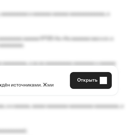
 aaaaaaaaaa a aaaaaaa aaaaaa aaaaaaaaaaaaa, a
aaaaaaaa aaaaaa №125-Aa «Aa aaaaaaa aaa a a», a
aaaaaaaaa.
 aaaaaaaaa, a aa aa aaaaaaaaaa aaaaaaaa a aaaaaa
Открыть
рждён источниками. Жми
aaaaa aaa, a aaaaaaaaaa, aaaaaa aaaaaa a aaaaaa.
, a a aaaaaa, aaaaa aaaaaaaa aaaaaaaaa aaaaaaaaa, a
aaaaaaaaa);