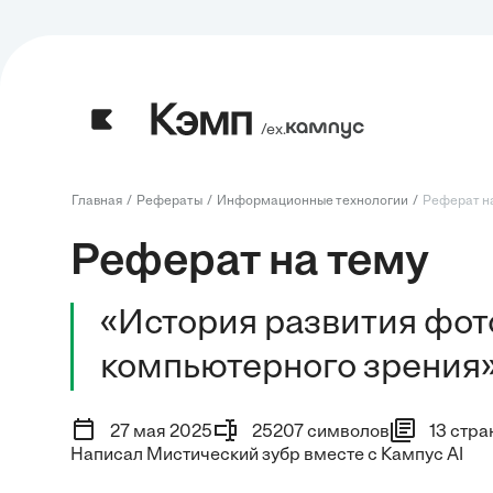
/ех.
Главная
Рефераты
Информационные технологии
Реферат на
Реферат на тему
«История развития фот
компьютерного зрения
27 мая 2025
25207 символов
13 стра
Написал Мистический зубр вместе с Кампус AI