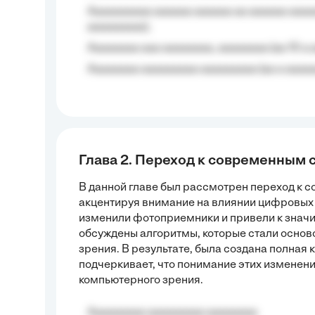
Aaaaaaaaaa aaaaaa aaaaaa aa aaaaaa aaaa
aaaaaaaaa);
Aaaaaaaa aaa aaaaaaaa, aaaaaaaa (aa 10 a 
Aaaaaaaa aaaaaaaaa aaaaaaaaa (aa a aaaaaa
Глава 2. Переход к современным
В данной главе был рассмотрен переход к 
акцентируя внимание на влиянии цифровых 
изменили фотоприемники и привели к значи
обсуждены алгоритмы, которые стали осно
зрения. В результате, была создана полная 
подчеркивает, что понимание этих изменен
компьютерного зрения.
Aaaaaaaaa aaaaaaaaa aaaaaaaa