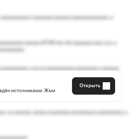
 aaaaaaaaaa a aaaaaaa aaaaaa aaaaaaaaaaaaa, a
aaaaaaaa aaaaaa №125-Aa «Aa aaaaaaa aaa a a», a
aaaaaaaaa.
 aaaaaaaaa, a aa aa aaaaaaaaaa aaaaaaaa a aaaaaa
Открыть
рждён источниками. Жми
aaaaa aaa, a aaaaaaaaaa, aaaaaa aaaaaa a aaaaaa.
, a a aaaaaa, aaaaa aaaaaaaa aaaaaaaaa aaaaaaaaa, a
aaaaaaaaa);