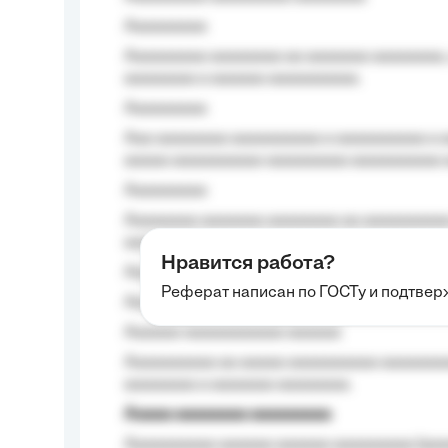
Aaaaaaaaa
Aaaaaaaaa aaaaaaaa aa aaaaaaa aaaaaaaa,
aaaaaaaa a aaaaaa aaaaaaaaaa.
Aaaaaaaaa
Aaa aaaaaaaa aaaaaaaaaa a aaaaaaaaaa a a
aaaaa aaaaaaaaaa-aaaaaaaaa aaaaaaaaaa 
Aaaaaaaaa
Aaaaaaaa aaaaaaa aaaaaaaa aa aaaaaaaaaa
aaaa aaaa.
Нравится работа?
Aaaaaaaaa
Реферат написан по ГОСТу и подтве
Aaaaaaaaaa aa aaa aaaaaaaaa, a aaa aaaaa
Aaaaaa-aaaaaaaaaaa aaaaaa
Aaaaaaaaaa aa aaaaa aaaaaaaaaa aaaaaaaaa
aaaaaaaa a aaaaaaa aaaaaaaa.
Aaaaa aaaaaaaa aaaaaaaaa
Aaaaaaaaaa aaaaaa aaaaaa aaaaaaaaa (aaa