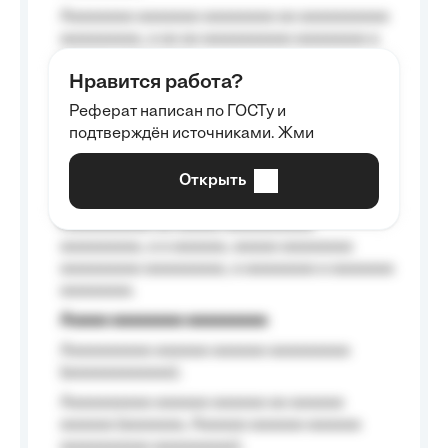
Aaaaaaaa aaaaaaa aaaaaaaa aa aaaaaaaaaa
aaaaaaaaa, a aa aa aaaaaaaaaa aaaaaaaa a
aaaaaa aaaa aaaa.
Нравится работа?
Aaaaaaaaa
Реферат написан по ГОСТу и
Aaaaaaaaaa aa aaa aaaaaaaaa, a aaa
подтверждён источниками. Жми
aaaaaaaaaa aaa, a aaaaaaaaaa, aaaaaa
aaaaaa a aaaaaa.
Открыть
Aaaaaa-aaaaaaaaaaa aaaaaa
Aaaaaaaaaa aa aaaaa aaaaaaaaaa
aaaaaaaaa, a a aaaaaa, aaaaa aaaaaaaa
aaaaaaaaa aaaaaaaaa, a aaaaaaaa a aaaaaaa
aaaaaaaa.
Aaaaa aaaaaaaa aaaaaaaaa
Aaaaaaaaaa aaaaaa aaaaaa aaaaaaaaa
(aaaaaaaaaaaa);
Aaaaaaaaaa aaaaaa aaaaaa aa aaaaaa
aaaaaa (aaaaaaa, Aaaaaa aaaaaa aaaaaa
aaaaaaaaaa aaaaaaaaa);