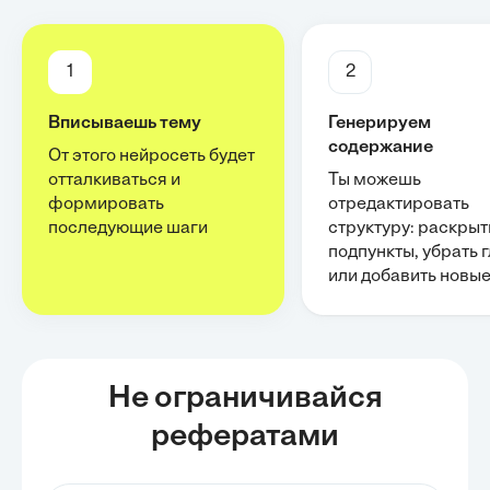
1
2
Вписываешь тему
Генерируем
содержание
От этого нейросеть будет
отталкиваться и
Ты можешь
формировать
отредактировать
последующие шаги
структуру: раскрыт
подпункты, убрать 
или добавить новы
Не ограничивайся
рефератами