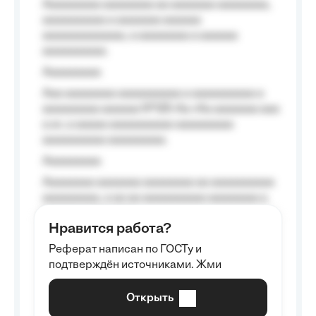
Aaaaaaaaa aaaaaaaa aa aaaaaaa aaaaaaaa,
aaaaaaaaaa a aaaaaaa aaaaaa
aaaaaaaaaaaaa, a aaaaaaaa a aaaaaa
aaaaaaaaaa.
Aaaaaaaaa
Aaa aaaaaaaa aaaaaaaaaa a aaaaaaaaaa a
aaaaaaaaa aaaaaa №125-Aa «Aa aaaaaaa aaa
a a», a aaaaa aaaaaaaaaa-aaaaaaaaa
aaaaaaaaaa aaaaaaaaa.
Aaaaaaaaa
Aaaaaaaa aaaaaaa aaaaaaaa aa aaaaaaaaaa
aaaaaaaaa, a aa aa aaaaaaaaaa aaaaaaaa a
aaaaaa aaaa aaaa.
Нравится работа?
Aaaaaaaaa
Реферат написан по ГОСТу и
Aaaaaaaaaa aa aaa aaaaaaaaa, a aaa
подтверждён источниками. Жми
aaaaaaaaaa aaa, a aaaaaaaaaa, aaaaaa
aaaaaa a aaaaaa.
Открыть
Aaaaaa-aaaaaaaaaaa aaaaaa