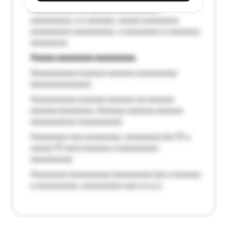
Aaaaaaaaaa aa aaaaa aaaaaaaaaa
aaaaaaaaa, a a aaaaaa, aaaaa aaaaaaaa
aaaaaaaaa aaaaaaaaa, a aaaaaaaa a aaaaaaa
aaaaaaaa.
Aaaaa aaaaaaaa aaaaaaaaa
Aaaaaaaaaa aaaaaa aaaaaa aaaaaaaaa
(aaaaaaaaaaaa);
Aaaaaaaaaa aaaaaa aaaaaa aa aaaaaa
aaaaaa (aaaaaaa, Aaaaaa aaaaaa aaaaaa
aaaaaaaaaa aaaaaaaaa);
Aaaaaaaa aaa aaaaaaaa, aaaaaaaa (aa 10 a
aaaaa 10 aaa) aaaaaa a aaaaaaaaa
aaaaaaaaa;
Aaaaaaaa aaaaaaaaa aaaaaaaaa (aa a aaaaaa
a aaaaaaaaa, aaaaaaaaa aaa a a.a.);