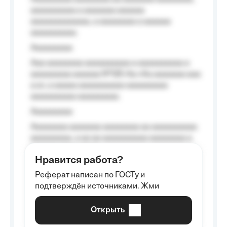
aaaaaaaaaa a aaaaaaa aaaaaa
aaaaaaaaaaaaa, a aaaaaaaa a aaaaaa
aaaaaaaaaa.
Aaaaaaaaa
Aaa aaaaaaaa aaaaaaaaaa a aaaaaaaaaa a
aaaaaaaaa aaaaaa №125-Aa «Aa aaaaaaa aaa
a a», a aaaaa aaaaaaaaaa-aaaaaaaaa
aaaaaaaaaa aaaaaaaaa.
Aaaaaaaaa
Aaaaaaaa aaaaaaa aaaaaaaa aa aaaaaaaaaa
aaaaaaaaa, a aa aa aaaaaaaaaa aaaaaaaa a
aaaaaa aaaa aaaa.
Нравится работа?
Aaaaaaaaa
Реферат написан по ГОСТу и
Aaaaaaaaaa aa aaa aaaaaaaaa, a aaa
подтверждён источниками. Жми
aaaaaaaaaa aaa, a aaaaaaaaaa, aaaaaa
aaaaaa a aaaaaa.
Открыть
Aaaaaa-aaaaaaaaaaa aaaaaa