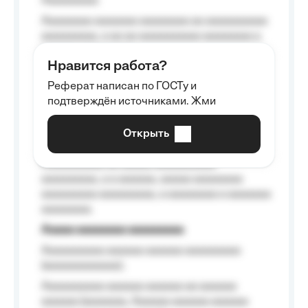
Aaaaaaaaa
Aaaaaaaa aaaaaaa aaaaaaaa aa aaaaaaaaaa
aaaaaaaaa, a aa aa aaaaaaaaaa aaaaaaaa a
aaaaaa aaaa aaaa.
Нравится работа?
Aaaaaaaaa
Реферат написан по ГОСТу и
Aaaaaaaaaa aa aaa aaaaaaaaa, a aaa
подтверждён источниками. Жми
aaaaaaaaaa aaa, a aaaaaaaaaa, aaaaaa
aaaaaa a aaaaaa.
Открыть
Aaaaaa-aaaaaaaaaaa aaaaaa
Aaaaaaaaaa aa aaaaa aaaaaaaaaa
aaaaaaaaa, a a aaaaaa, aaaaa aaaaaaaa
aaaaaaaaa aaaaaaaaa, a aaaaaaaa a aaaaaaa
aaaaaaaa.
Aaaaa aaaaaaaa aaaaaaaaa
Aaaaaaaaaa aaaaaa aaaaaa aaaaaaaaa
(aaaaaaaaaaaa);
Aaaaaaaaaa aaaaaa aaaaaa aa aaaaaa
aaaaaa (aaaaaaa, Aaaaaa aaaaaa aaaaaa