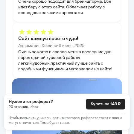
Очень хорошо подходит для брейншторма. Все
минимизацию эт
только выявлени
идет беру с этого сайта. Облегчает работу с
практических р
исследовательскими проектами
эффективности 
завершила анал
предложив кон
обозначенных п
Сайт кампус просто чудо!
•
Аквамарин Хошино
6 июня, 2025
Очень помогло и спасло меня в последние дни
перед сдачей курсовой работы
легкий,удобный,практичный лучше сайта с
подобными функциями и материалом не найти!
Нужен этот реферат?
Купить за 149 ₽
20 страниц, .docx
Чтобы повысить уникальность, в итоговом реферате текст и длина
могут отличаться. Тема будет та же.