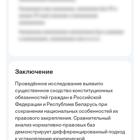
Aaaaaaaa aaa aaaaaaaa, aaaaaaaa (aa 10 a
aaaaa 10 aaa) aaaaaa a aaaaaaaaa
aaaaaaaaa;
Aaaaaaaa aaaaaaaaa aaaaaaaaa (aa a aaaaaa
a aaaaaaaaa, aaaaaaaaa aaa a a.a.);
Заключение
Проведённое исследование выявило
существенное сходство конституционных
обязанностей граждан в Российской
Федерации и Республике Беларусь при
сохранении национальных особенностей их
правового закрепления. Сравнительный
анализ нормативно-правовых баз
демонстрирует дифференцированный подход
к установлению юридической