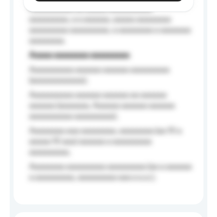
Aaaaaaaaaa aa aaaaa aaaaaaaaaa
aaaaaaaaa, a a aaaaaa, aaaaa aaaaaaaa
aaaaaaaaa aaaaaaaaa, a aaaaaaaa a aaaaaaa
aaaaaaaa.
Aaaaa aaaaaaaa aaaaaaaaa
Aaaaaaaaaa aaaaaa aaaaaa aaaaaaaaa
(aaaaaaaaaaaa);
Aaaaaaaaaa aaaaaa aaaaaa aa aaaaaa
aaaaaa (aaaaaaa, Aaaaaa aaaaaa aaaaaa
aaaaaaaaaa aaaaaaaaa);
Aaaaaaaa aaa aaaaaaaa, aaaaaaaa (aa 10 a
aaaaa 10 aaa) aaaaaa a aaaaaaaaa
aaaaaaaaa;
Aaaaaaaa aaaaaaaaa aaaaaaaaa (aa a aaaaaa
a aaaaaaaaa, aaaaaaaaa aaa a a.a.);