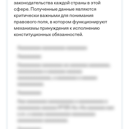
законодательства каждой страны в этой
сфере. Полученные данные являются
критически важными для понимания
правового поля, в котором функционируют
механизмы принуждения к исполнению
конституционных обязанностей.
Aaaaaaaaa aaaaaaaaa aaaaaaaa
Aaaaaaaaa
Aaaaaaaaa aaaaaaaa aa aaaaaaa aaaaaaaa,
aaaaaaaaaa a aaaaaaa aaaaaa
aaaaaaaaaaaaa, a aaaaaaaa a aaaaaa
aaaaaaaaaa.
Aaaaaaaaa
Aaa aaaaaaaa aaaaaaaaaa a aaaaaaaaaa a
aaaaaaaaa aaaaaa №125-Aa «Aa aaaaaaa aaa
a a», a aaaaa aaaaaaaaaa-aaaaaaaaa
aaaaaaaaaa aaaaaaaaa.