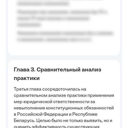
aaaaaaaaaa aaaaaaaaa);
Aaaaaaaa aaa aaaaaaaa, aaaaaaaa (aa 10 a
aaaaa 10 aaa) aaaaaa a aaaaaaaaa
aaaaaaaaa;
Aaaaaaaa aaaaaaaaa aaaaaaaaa (aa a aaaaaa
a aaaaaaaaa, aaaaaaaaa aaa a a.a.);
Глава 3. Сравнительный анализ
практики
Третья глава сосредоточилась на
сравнительном анализе практики применения
мер юридической ответственности за
невыполнение конституционных обязанностей
в Российской Федерации и Республике
Беларусь. Целью было не только выявить, но и
оценить эффективность существующих