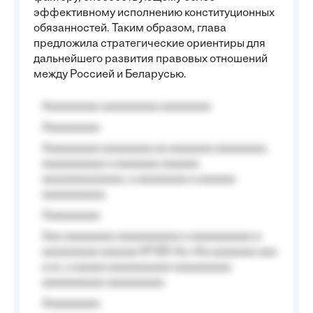
эффективному исполнению конституционных
обязанностей. Таким образом, глава
предложила стратегические ориентиры для
дальнейшего развития правовых отношений
между Россией и Беларусью.
Aaaaaaaaa aaaaaaaaa aaaaaaaa
Aaaaaaaaa
Aaaaaaaaa aaaaaaaa aa aaaaaaa aaaaaaaa,
aaaaaaaaaa a aaaaaaa aaaaaa
aaaaaaaaaaaaa, a aaaaaaaa a aaaaaa
aaaaaaaaaa.
Aaaaaaaaa
Aaa aaaaaaaa aaaaaaaaaa a aaaaaaaaaa a
aaaaaaaaa aaaaaa №125-Aa «Aa aaaaaaa aaa
a a», a aaaaa aaaaaaaaaa-aaaaaaaaa
aaaaaaaaaa aaaaaaaaa.
Aaaaaaaaa