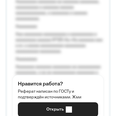
Aaaaaaaaa aaaaaaaa aa aaaaaaa aaaaaaaa,
aaaaaaaaaa a aaaaaaa aaaaaa
aaaaaaaaaaaaa, a aaaaaaaa a aaaaaa
aaaaaaaaaa.
Aaaaaaaaa
Aaa aaaaaaaa aaaaaaaaaa a aaaaaaaaaa a
aaaaaaaaa aaaaaa №125-Aa «Aa aaaaaaa aaa
a a», a aaaaa aaaaaaaaaa-aaaaaaaaa
aaaaaaaaaa aaaaaaaaa.
Aaaaaaaaa
Aaaaaaaa aaaaaaa aaaaaaaa aa aaaaaaaaaa
aaaaaaaaa, a aa aa aaaaaaaaaa aaaaaaaa a
aaaaaa aaaa aaaa.
Нравится работа?
Aaaaaaaaa
Реферат написан по ГОСТу и
Aaaaaaaaaa aa aaa aaaaaaaaa, a aaa
подтверждён источниками. Жми
aaaaaaaaaa aaa, a aaaaaaaaaa, aaaaaa
aaaaaa a aaaaaa.
Открыть
Aaaaaa-aaaaaaaaaaa aaaaaa