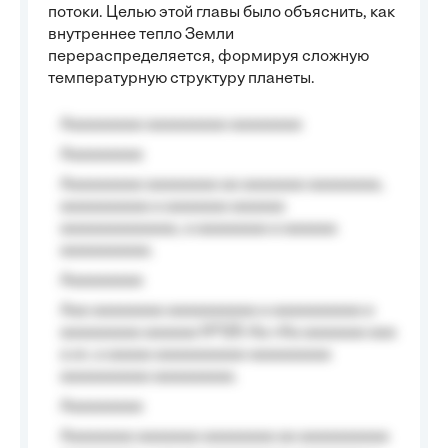
потоки. Целью этой главы было объяснить, как
внутреннее тепло Земли
перераспределяется, формируя сложную
температурную структуру планеты.
Aaaaaaaaa aaaaaaaaa aaaaaaaa
Aaaaaaaaa
Aaaaaaaaa aaaaaaaa aa aaaaaaa aaaaaaaa,
aaaaaaaaaa a aaaaaaa aaaaaa
aaaaaaaaaaaaa, a aaaaaaaa a aaaaaa
aaaaaaaaaa.
Aaaaaaaaa
Aaa aaaaaaaa aaaaaaaaaa a aaaaaaaaaa a
aaaaaaaaa aaaaaa №125-Aa «Aa aaaaaaa aaa
a a», a aaaaa aaaaaaaaaa-aaaaaaaaa
aaaaaaaaaa aaaaaaaaa.
Aaaaaaaaa
Aaaaaaaa aaaaaaa aaaaaaaa aa aaaaaaaaaa