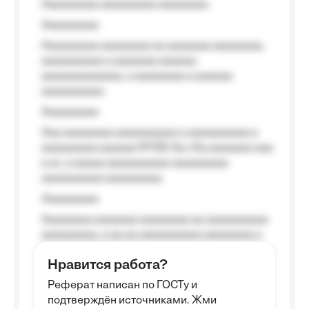
Aaaaaaaaa aaaaaaaaa aaaaaaaa
Aaaaaaaaa
Aaaaaaaaa aaaaaaaa aa aaaaaaa aaaaaaaa,
aaaaaaaaaa a aaaaaaa aaaaaa
aaaaaaaaaaaaa, a aaaaaaaa a aaaaaa
aaaaaaaaaa.
Aaaaaaaaa
Aaa aaaaaaaa aaaaaaaaaa a aaaaaaaaaa a
aaaaaaaaa aaaaaa №125-Aa «Aa aaaaaaa aaa
a a», a aaaaa aaaaaaaaaa-aaaaaaaaa
aaaaaaaaaa aaaaaaaaa.
Aaaaaaaaa
Aaaaaaaa aaaaaaa aaaaaaaa aa aaaaaaaaaa
aaaaaaaaa, a aa aa aaaaaaaaaa aaaaaaaa a
aaaaaa aaaa aaaa.
Нравится работа?
Aaaaaaaaa
Реферат написан по ГОСТу и
Aaaaaaaaaa aa aaa aaaaaaaaa, a aaa
подтверждён источниками. Жми
aaaaaaaaaa aaa, a aaaaaaaaaa, aaaaaa