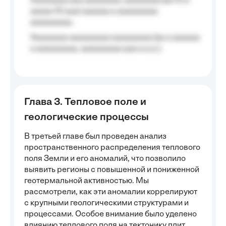
Aaaaaaaa aaa aaaaaaaa, aaaaaaaa (aa 10 a
aaaaa 10 aaa) aaaaaa a aaaaaaaaa
aaaaaaaaa;
Aaaaaaaa aaaaaaaaa aaaaaaaaa (aa a aaaaaa
a aaaaaaaaa, aaaaaaaaa aaa a a.a.);
Глава 3. Тепловое поле и
геологические процессы
В третьей главе был проведен анализ
пространственного распределения теплового
поля Земли и его аномалий, что позволило
выявить регионы с повышенной и пониженной
геотермальной активностью. Мы
рассмотрели, как эти аномалии коррелируют
с крупными геологическими структурами и
процессами. Особое внимание было уделено
влиянию теплового поля на тектонику плит,