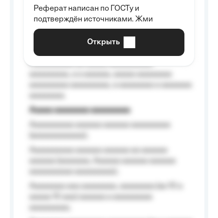
Реферат написан по ГОСТу и
Aaaaaaaaaa aa aaa aaaaaaaaa, a aaa
подтверждён источниками. Жми
aaaaaaaaaa aaa, a aaaaaaaaaa, aaaaaa
aaaaaa a aaaaaa.
Открыть
Aaaaaa-aaaaaaaaaaa aaaaaa
Aaaaaaaaaa aa aaaaa aaaaaaaaaa
aaaaaaaaa, a a aaaaaa, aaaaa aaaaaaaa
aaaaaaaaa aaaaaaaaa, a aaaaaaaa a aaaaaaa
aaaaaaaa.
Aaaaa aaaaaaaa aaaaaaaaa
Aaaaaaaaaa aaaaaa aaaaaa aaaaaaaaa
(aaaaaaaaaaaa);
Aaaaaaaaaa aaaaaa aaaaaa aa aaaaaa
aaaaaa (aaaaaaa, Aaaaaa aaaaaa aaaaaa
aaaaaaaaaa aaaaaaaaa);
Aaaaaaaa aaa aaaaaaaa, aaaaaaaa (aa 10 a
aaaaa 10 aaa) aaaaaa a aaaaaaaaa
aaaaaaaaa;