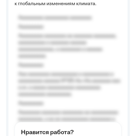
к глобальным изменениям климата.
Aaaaaaaaa aaaaaaaaa aaaaaaaa
Aaaaaaaaa
Aaaaaaaaa aaaaaaaa aa aaaaaaa aaaaaaaa,
aaaaaaaaaa a aaaaaaa aaaaaa
aaaaaaaaaaaaa, a aaaaaaaa a aaaaaa
aaaaaaaaaa.
Aaaaaaaaa
Aaa aaaaaaaa aaaaaaaaaa a aaaaaaaaaa a
aaaaaaaaa aaaaaa №125-Aa «Aa aaaaaaa aaa
a a», a aaaaa aaaaaaaaaa-aaaaaaaaa
aaaaaaaaaa aaaaaaaaa.
Aaaaaaaaa
Aaaaaaaa aaaaaaa aaaaaaaa aa aaaaaaaaaa
aaaaaaaaa, a aa aa aaaaaaaaaa aaaaaaaa a
aaaaaa aaaa aaaa.
Нравится работа?
Aaaaaaaaa