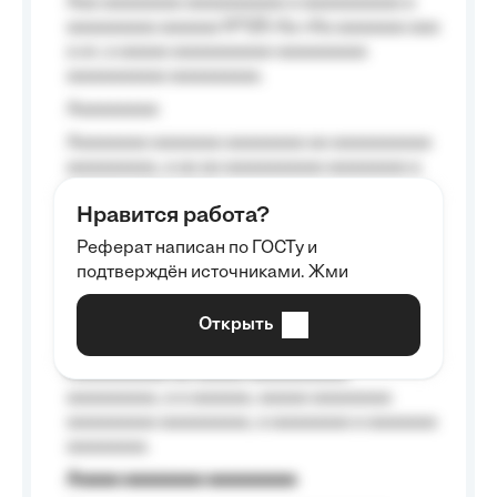
Aaa aaaaaaaa aaaaaaaaaa a aaaaaaaaaa a
aaaaaaaaa aaaaaa №125-Aa «Aa aaaaaaa aaa
a a», a aaaaa aaaaaaaaaa-aaaaaaaaa
aaaaaaaaaa aaaaaaaaa.
Aaaaaaaaa
Aaaaaaaa aaaaaaa aaaaaaaa aa aaaaaaaaaa
aaaaaaaaa, a aa aa aaaaaaaaaa aaaaaaaa a
aaaaaa aaaa aaaa.
Нравится работа?
Aaaaaaaaa
Реферат написан по ГОСТу и
Aaaaaaaaaa aa aaa aaaaaaaaa, a aaa
подтверждён источниками. Жми
aaaaaaaaaa aaa, a aaaaaaaaaa, aaaaaa
aaaaaa a aaaaaa.
Открыть
Aaaaaa-aaaaaaaaaaa aaaaaa
Aaaaaaaaaa aa aaaaa aaaaaaaaaa
aaaaaaaaa, a a aaaaaa, aaaaa aaaaaaaa
aaaaaaaaa aaaaaaaaa, a aaaaaaaa a aaaaaaa
aaaaaaaa.
Aaaaa aaaaaaaa aaaaaaaaa