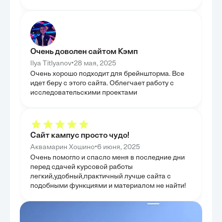
эксплуатация к
регулирования тепловых параметров, таких как
структуру упра
температура, давление и состав отработавших
ГЛАВА 3
газов, что является ключевым для поддержания
оптимального режима. Было изучено влияние
ЭФФЕКТ
морских условий и переменных нагрузок на
эффективность систем контроля, подчеркивая
Третья глава со
важность адаптивности. Анализ показал, как
эффективности 
Очень доволен сайтом Кэмп
внешние факторы могут существенно изменять
котельных, что
тепловые режимы и требовать корректировки
•
оптимизации их
Ilya Titlyanov
28 мая, 2025
стратегий регулирования. Таким образом, глава
проанализирова
Очень хорошо подходит для брейншторма. Все
предоставила комплексный обзор инструментов и
теплоснабжения
подходов к управлению тепловыми процессами в
идет беру с этого сайта. Облегчает работу с
расхода топлив
реальных условиях эксплуатации.
эффективность.
исследовательскими проектами
только выявит
КПД, но и пред
минимизации. О
факторам, влия
сгорания тверд
коррелирует с 
Сайт кампус просто чудо!
Таким образом,
для комплексно
•
Аквамарин Хошино
6 июня, 2025
эксплуатационн
Очень помогло и спасло меня в последние дни
ГЛАВА 4
перед сдачей курсовой работы
АСПЕКТ
легкий,удобный,практичный лучше сайта с
В четвертой гл
подобными функциями и материалом не найти!
экологические 
твердотопливны
неотъемлемой ч
работы. Основн
различных вид