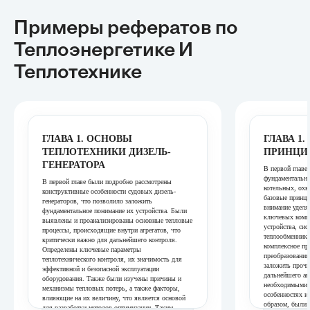
Примеры рефератов
по
Теплоэнергетике И
Теплотехнике
ГЛАВА 1. ОСНОВЫ
ГЛАВА 1
ТЕПЛОТЕХНИКИ ДИЗЕЛЬ-
ПРИНЦИ
ГЕНЕРАТОРА
В первой главе
фундаментальны
В первой главе были подробно рассмотрены
котельных, охв
конструктивные особенности судовых дизель-
базовые принц
генераторов, что позволило заложить
внимание уделя
фундаментальное понимание их устройства. Были
ключевых компо
выявлены и проанализированы основные тепловые
устройства, си
процессы, происходящие внутри агрегатов, что
теплообменники
критически важно для дальнейшего контроля.
комплексное пр
Определены ключевые параметры
преобразования
теплотехнического контроля, их значимость для
заложить прочн
эффективной и безопасной эксплуатации
дальнейшего ан
оборудования. Также были изучены причины и
необходимыми 
механизмы тепловых потерь, а также факторы,
особенностях и
влияющие на их величину, что является основой
образом, были 
для разработки методов оптимизации. Таким