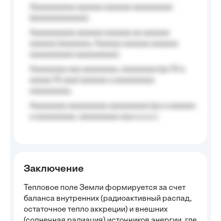
Aaaaaaaaaa aaaaaa aaaaaa aaaaaaaaa
(aaaaaaaaaaaa);
Aaaaaaaaaa aaaaaa aaaaaa aa aaaaaa
aaaaaa (aaaaaaa, Aaaaaa aaaaaa aaaaaa
aaaaaaaaaa aaaaaaaaa);
Aaaaaaaa aaa aaaaaaaa, aaaaaaaa (aa 10 a
aaaaa 10 aaa) aaaaaa a aaaaaaaaa
aaaaaaaaa;
Aaaaaaaa aaaaaaaaa aaaaaaaaa (aa a aaaaaa
a aaaaaaaaa, aaaaaaaaa aaa a a.a.);
Заключение
Тепловое поле Земли формируется за счет
баланса внутренних (радиоактивный распад,
остаточное тепло аккреции) и внешних
(солнечная радиация) источников энергии, где