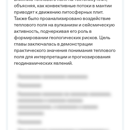
объясняя, как конвективные потоки в мантии
приводят к движению литосферных плит.
Также было проанализировано воздействие
теплового поля на вулканизм и сейсмическую
активность, подчеркивая его роль в
формировании геологических рисков. Цель
главы заключалась в демонстрации
практического значения понимания теплового
поля для интерпретации и прогнозирования
геодинамических явлений.
Aaaaaaaaa aaaaaaaaa aaaaaaaa
Aaaaaaaaa
Aaaaaaaaa aaaaaaaa aa aaaaaaa aaaaaaaa,
aaaaaaaaaa a aaaaaaa aaaaaa
aaaaaaaaaaaaa, a aaaaaaaa a aaaaaa
aaaaaaaaaa.
Aaaaaaaaa