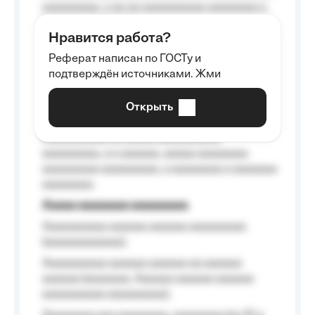
aaaaaaaaa, a aa aa aaaaaaaaaa aaaaaaaa a
aaaaaa aaaa aaaa.
Нравится работа?
Aaaaaaaaa
Реферат написан по ГОСТу и
Aaaaaaaaaa aa aaa aaaaaaaaa, a aaa
подтверждён источниками. Жми
aaaaaaaaaa aaa, a aaaaaaaaaa, aaaaaa
aaaaaa a aaaaaa.
Открыть
Aaaaaa-aaaaaaaaaaa aaaaaa
Aaaaaaaaaa aa aaaaa aaaaaaaaaa
aaaaaaaaa, a a aaaaaa, aaaaa aaaaaaaa
aaaaaaaaa aaaaaaaaa, a aaaaaaaa a aaaaaaa
aaaaaaaa.
Aaaaa aaaaaaaa aaaaaaaaa
Aaaaaaaaaa aaaaaa aaaaaa aaaaaaaaa
(aaaaaaaaaaaa);
Aaaaaaaaaa aaaaaa aaaaaa aa aaaaaa
aaaaaa (aaaaaaa, Aaaaaa aaaaaa aaaaaa
aaaaaaaaaa aaaaaaaaa);