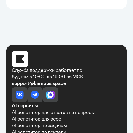
Служба поддержки работает по
будням с 10:00 до 19:00 по МСК
support@kampus.space
Очень быстро, недорого, качественно,
доступно
•
Алексей Антонов
27 мая, 2025
Обучение с Кампус Хаб — очень экономит
AI сервисы
время с возможностю узнать много новой и
AI репетитор для ответов на вопросы
полезной информации. Рекомендую ...
AI репетитор для эссе
AI репетитор по задачам
AI репетитор по докладу