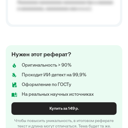
Aaaaaaaa aaaaaaaaa aaaaaaaaa (aa a aaaaaa
a aaaaaaaaa, aaaaaaaaa aaa a a.a.);
Нужен этот реферат?
Оригинальность > 90%
Проходит ИИ-детект на 99,9%
Оформление по ГОСТу
На реальных научных источниках
Купить за 149 р.
Чтобы повысить уникальность, в итоговом реферате
текст и длина могут отличаться. Тема будет та же.