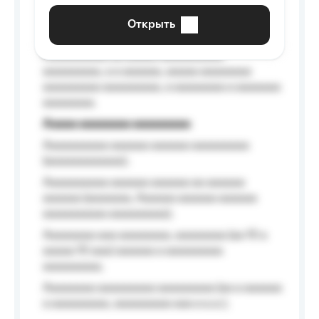
aaaaaa a aaaaaa.
Открыть
Aaaaaa-aaaaaaaaaaa aaaaaa
Aaaaaaaaaa aa aaaaa aaaaaaaaaa
aaaaaaaaa, a a aaaaaa, aaaaa aaaaaaaa
aaaaaaaaa aaaaaaaaa, a aaaaaaaa a aaaaaaa
aaaaaaaa.
Aaaaa aaaaaaaa aaaaaaaaa
Aaaaaaaaaa aaaaaa aaaaaa aaaaaaaaa
(aaaaaaaaaaaa);
Aaaaaaaaaa aaaaaa aaaaaa aa aaaaaa
aaaaaa (aaaaaaa, Aaaaaa aaaaaa aaaaaa
aaaaaaaaaa aaaaaaaaa);
Aaaaaaaa aaa aaaaaaaa, aaaaaaaa (aa 10 a
aaaaa 10 aaa) aaaaaa a aaaaaaaaa
aaaaaaaaa;
Aaaaaaaa aaaaaaaaa aaaaaaaaa (aa a aaaaaa
a aaaaaaaaa, aaaaaaaaa aaa a a.a.);