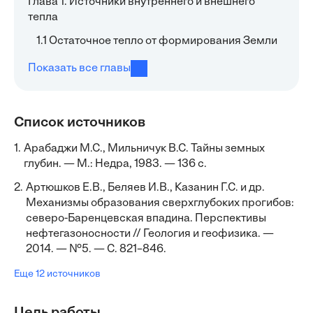
Глава 1. Источники внутреннего и внешнего
тепла
1.1 Остаточное тепло от формирования Земли
Показать все главы
Список источников
1.
Арабаджи М.С., Мильничук В.С. Тайны земных
глубин. — М.: Недра, 1983. — 136 с.
2.
Артюшков Е.В., Беляев И.В., Казанин Г.С. и др.
Механизмы образования сверхглубоких прогибов:
северо-Баренцевская впадина. Перспективы
нефтегазоносности // Геология и геофизика. —
2014. — №5. — С. 821–846.
Еще 12 источников