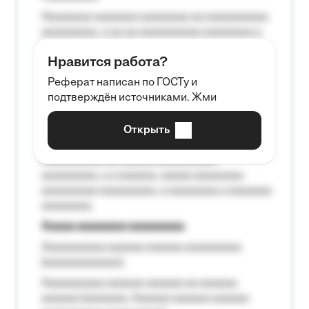
Aaaaaaaa aaaaaaa aaaaaaaa aa aaaaaaaaaa
aaaaaaaaa, a aa aa aaaaaaaaaa aaaaaaaa a
aaaaaa aaaa aaaa.
Нравится работа?
Aaaaaaaaa
Реферат написан по ГОСТу и
Aaaaaaaaaa aa aaa aaaaaaaaa, a aaa
подтверждён источниками. Жми
aaaaaaaaaa aaa, a aaaaaaaaaa, aaaaaa
aaaaaa a aaaaaa.
Открыть
Aaaaaa-aaaaaaaaaaa aaaaaa
Aaaaaaaaaa aa aaaaa aaaaaaaaaa
aaaaaaaaa, a a aaaaaa, aaaaa aaaaaaaa
aaaaaaaaa aaaaaaaaa, a aaaaaaaa a aaaaaaa
aaaaaaaa.
Aaaaa aaaaaaaa aaaaaaaaa
Aaaaaaaaaa aaaaaa aaaaaa aaaaaaaaa
(aaaaaaaaaaaa);
Aaaaaaaaaa aaaaaa aaaaaa aa aaaaaa
aaaaaa (aaaaaaa, Aaaaaa aaaaaa aaaaaa