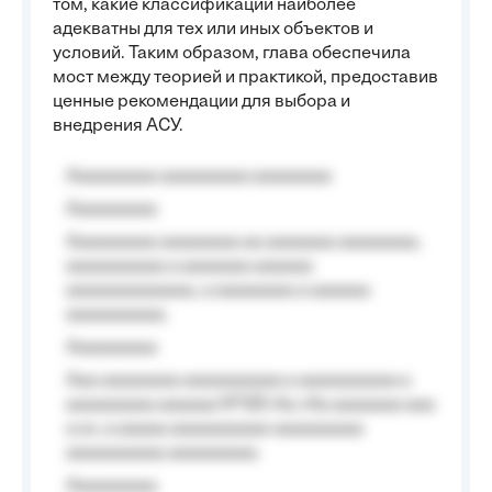
том, какие классификации наиболее
адекватны для тех или иных объектов и
условий. Таким образом, глава обеспечила
мост между теорией и практикой, предоставив
ценные рекомендации для выбора и
внедрения АСУ.
Aaaaaaaaa aaaaaaaaa aaaaaaaa
Aaaaaaaaa
Aaaaaaaaa aaaaaaaa aa aaaaaaa aaaaaaaa,
aaaaaaaaaa a aaaaaaa aaaaaa
aaaaaaaaaaaaa, a aaaaaaaa a aaaaaa
aaaaaaaaaa.
Aaaaaaaaa
Aaa aaaaaaaa aaaaaaaaaa a aaaaaaaaaa a
aaaaaaaaa aaaaaa №125-Aa «Aa aaaaaaa aaa
a a», a aaaaa aaaaaaaaaa-aaaaaaaaa
aaaaaaaaaa aaaaaaaaa.
Aaaaaaaaa