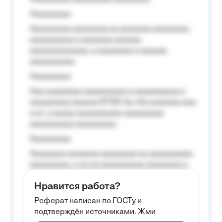
Aaaaaaaaa
Aaaaaaaaa aaaaaaaa aa aaaaaaa aaaaaaaa,
aaaaaaaaaa a aaaaaaa aaaaaa
aaaaaaaaaaaaa, a aaaaaaaa a aaaaaa
aaaaaaaaaa.
Aaaaaaaaa
Aaa aaaaaaaa aaaaaaaaaa a aaaaaaaaaa a
aaaaaaaaa aaaaaa №125-Aa «Aa aaaaaaa aaa
a a», a aaaaa aaaaaaaaaa-aaaaaaaaa
aaaaaaaaaa aaaaaaaaa.
Aaaaaaaaa
Aaaaaaaa aaaaaaa aaaaaaaa aa aaaaaaaaaa
aaaaaaaaa, a aa aa aaaaaaaaaa aaaaaaaa a
aaaaaa aaaa aaaa.
Нравится работа?
Aaaaaaaaa
Реферат написан по ГОСТу и
Aaaaaaaaaa aa aaa aaaaaaaaa, a aaa
подтверждён источниками. Жми
aaaaaaaaaa aaa, a aaaaaaaaaa, aaaaaa