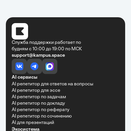
Служба поддержки работает по
будням с 10:00 до 19:00 по МСК
support@kampus.space
Очень быстро, недорого, качественно,
доступно
•
Алексей Антонов
27 мая, 2025
Обучение с Кампус Хаб — очень экономит
AI сервисы
время с возможностю узнать много новой и
AI репетитор для ответов на вопросы
полезной информации. Рекомендую ...
AI репетитор для эссе
AI репетитор по задачам
AI репетитор по докладу
AI репетитор по реферату
Рекомендую Кампус АИ всем, кто хочет
AI репетитор по сочинению
учиться эффективно и с комфортом
AI для презентаций
•
Марина Щербакова
22 мая, 2025
Экосистема