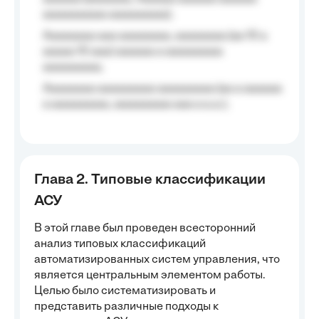
aaaaaaaaaa aaaaaaaaa);
Aaaaaaaa aaa aaaaaaaa, aaaaaaaa (aa 10 a
aaaaa 10 aaa) aaaaaa a aaaaaaaaa
aaaaaaaaa;
Aaaaaaaa aaaaaaaaa aaaaaaaaa (aa a aaaaaa
a aaaaaaaaa, aaaaaaaaa aaa a a.a.);
Глава 2. Типовые классификации
АСУ
В этой главе был проведен всесторонний
анализ типовых классификаций
автоматизированных систем управления, что
является центральным элементом работы.
Целью было систематизировать и
представить различные подходы к