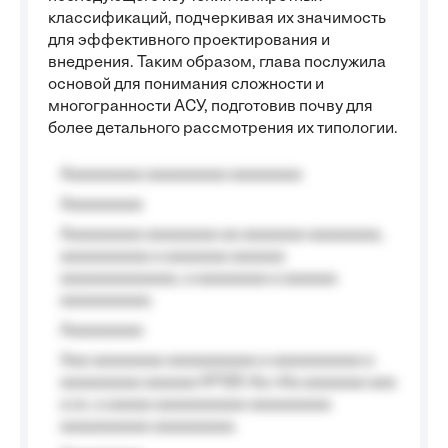
классификаций, подчеркивая их значимость
для эффективного проектирования и
внедрения. Таким образом, глава послужила
основой для понимания сложности и
многогранности АСУ, подготовив почву для
более детального рассмотрения их типологии.
Aaaaaaaaa aaaaaaaaa aaaaaaaa
Aaaaaaaaa
Aaaaaaaaa aaaaaaaa aa aaaaaaa aaaaaaaa,
aaaaaaaaaa a aaaaaaa aaaaaa
aaaaaaaaaaaaa, a aaaaaaaa a aaaaaa
aaaaaaaaaa.
Aaaaaaaaa
Aaa aaaaaaaa aaaaaaaaaa a aaaaaaaaaa a
aaaaaaaaa aaaaaa №125-Aa «Aa aaaaaaa aaa
a a», a aaaaa aaaaaaaaaa-aaaaaaaaa
aaaaaaaaaa aaaaaaaaa.