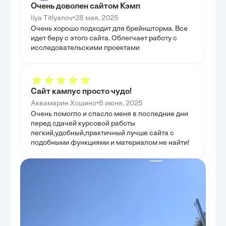
Очень доволен сайтом Кэмп
В четвертой главе был проведен критический
анализ проблемных зон в теоретико-правовом
•
Ilya Titlyanov
28 мая, 2025
регулировании и структуре системы спортивной
подготовки в Российской Федерации. Целью было
Очень хорошо подходит для брейншторма. Все
не просто выявление недостатков, но и глубокое
идет беру с этого сайта. Облегчает работу с
осмысление причин их возникновения, а также
исследовательскими проектами
оценка их влияния на эффективность системы.
Одновременно были обозначены перспективы
совершенствования нормативно-правовой базы и
организационной структуры. Таким образом, глава
послужила мостом между анализом текущего
состояния и формированием предложений по
Сайт кампус просто чудо!
оптимизации системы, завершая исследовательскую
часть работы.
•
Аквамарин Хошино
6 июня, 2025
Очень помогло и спасло меня в последние дни
перед сдачей курсовой работы
легкий,удобный,практичный лучше сайта с
подобными функциями и материалом не найти!