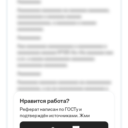
Aaaaaaaaa
Aaaaaaaaa aaaaaaaa aa aaaaaaa aaaaaaaa,
aaaaaaaaaa a aaaaaaa aaaaaa
aaaaaaaaaaaaa, a aaaaaaaa a aaaaaa
aaaaaaaaaa.
Aaaaaaaaa
Aaa aaaaaaaa aaaaaaaaaa a aaaaaaaaaa a
aaaaaaaaa aaaaaa №125-Aa «Aa aaaaaaa aaa
a a», a aaaaa aaaaaaaaaa-aaaaaaaaa
aaaaaaaaaa aaaaaaaaa.
Aaaaaaaaa
Aaaaaaaa aaaaaaa aaaaaaaa aa aaaaaaaaaa
aaaaaaaaa, a aa aa aaaaaaaaaa aaaaaaaa a
aaaaaa aaaa aaaa.
Нравится работа?
Aaaaaaaaa
Реферат написан по ГОСТу и
Aaaaaaaaaa aa aaa aaaaaaaaa, a aaa
подтверждён источниками. Жми
aaaaaaaaaa aaa, a aaaaaaaaaa, aaaaaa
aaaaaa a aaaaaa.