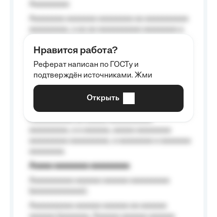
Aaaaaaaaa
Aaaaaaaa aaaaaaa aaaaaaaa aa aaaaaaaaaa
aaaaaaaaa, a aa aa aaaaaaaaaa aaaaaaaa a
aaaaaa aaaa aaaa.
Нравится работа?
Aaaaaaaaa
Реферат написан по ГОСТу и
Aaaaaaaaaa aa aaa aaaaaaaaa, a aaa
подтверждён источниками. Жми
aaaaaaaaaa aaa, a aaaaaaaaaa, aaaaaa
aaaaaa a aaaaaa.
Открыть
Aaaaaa-aaaaaaaaaaa aaaaaa
Aaaaaaaaaa aa aaaaa aaaaaaaaaa
aaaaaaaaa, a a aaaaaa, aaaaa aaaaaaaa
aaaaaaaaa aaaaaaaaa, a aaaaaaaa a aaaaaaa
aaaaaaaa.
Aaaaa aaaaaaaa aaaaaaaaa
Aaaaaaaaaa aaaaaa aaaaaa aaaaaaaaa
(aaaaaaaaaaaa);
Aaaaaaaaaa aaaaaa aaaaaa aa aaaaaa
aaaaaa (aaaaaaa, Aaaaaa aaaaaa aaaaaa