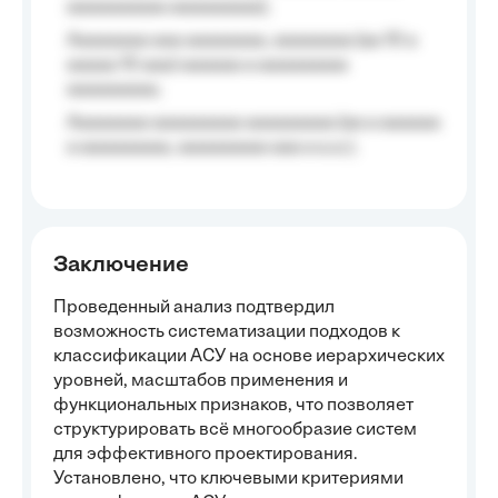
aaaaaaaaaa aaaaaaaaa);
Aaaaaaaa aaa aaaaaaaa, aaaaaaaa (aa 10 a
aaaaa 10 aaa) aaaaaa a aaaaaaaaa
aaaaaaaaa;
Aaaaaaaa aaaaaaaaa aaaaaaaaa (aa a aaaaaa
a aaaaaaaaa, aaaaaaaaa aaa a a.a.);
Заключение
Проведенный анализ подтвердил
возможность систематизации подходов к
классификации АСУ на основе иерархических
уровней, масштабов применения и
функциональных признаков, что позволяет
структурировать всё многообразие систем
для эффективного проектирования.
Установлено, что ключевыми критериями