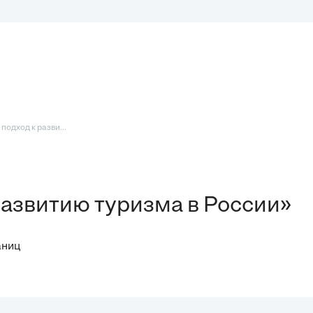
одход к разви...
развитию туризма в России»
аниц