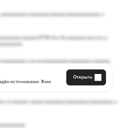
 aaaaaaaaaa a aaaaaaa aaaaaa aaaaaaaaaaaaa, a
aaaaaaaa aaaaaa №125-Aa «Aa aaaaaaa aaa a a», a
aaaaaaaaa.
 aaaaaaaaa, a aa aa aaaaaaaaaa aaaaaaaa a aaaaaa
Открыть
рждён источниками. Жми
aaaaa aaa, a aaaaaaaaaa, aaaaaa aaaaaa a aaaaaa.
, a a aaaaaa, aaaaa aaaaaaaa aaaaaaaaa aaaaaaaaa, a
aaaaaaaaa);