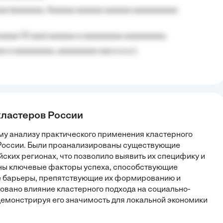
aa (aaaaaaa, Aaaaaa aaaaaa aaaaaa aaaaaaaaaa
aaaaa 10 aaa) aaaaaa a aaaaaaaaa aaaaaaaaa;
 a aaaaaaaaa, aaaaaaaaa aaa a a.a.);
кластеров России
му анализу практического применения кластерного
и России. Были проанализированы существующие
ских регионах, что позволило выявить их специфику и
ны ключевые факторы успеха, способствующие
е барьеры, препятствующие их формированию и
довано влияние кластерного подхода на социально-
демонстрируя его значимость для локальной экономики