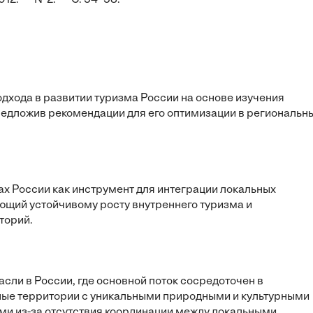
 2012. — №2. — С. 54–58.
хода в развитии туризма России на основе изучения
редложив рекомендации для его оптимизации в региональн
х России как инструмент для интеграции локальных
ющий устойчивому росту внутреннего туризма и
торий.
сли в России, где основной поток сосредоточен в
йные территории с уникальными природными и культурными
ми из-за отсутствия координации между локальными