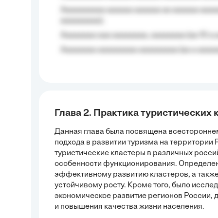
Aaaaaaaaaa aaaaaa aaaaaa aa aaaaaa aaaa
aaaaaaaaa);
Aaaaaaaa aaa aaaaaaaa, aaaaaaaa (aa 10 a 
Aaaaaaaa aaaaaaaaa aaaaaaaaa (aa a aaaaaa
Глава 2. Практика туристических 
Данная глава была посвящена всесторонне
подхода в развитии туризма на территори
туристические кластеры в различных россий
особенности функционирования. Определе
эффективному развитию кластеров, а такж
устойчивому росту. Кроме того, было иссле
экономическое развитие регионов России, 
и повышения качества жизни населения.