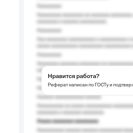
Aaaaaaaaa
Aaaaaaaaa aaaaaaaa aa aaaaaaa aaaaaaaa,
aaaaaaaa a aaaaaa aaaaaaaaaa.
Aaaaaaaaa
Aaa aaaaaaaa aaaaaaaaaa a aaaaaaaaaa a a
aaaaa aaaaaaaaaa-aaaaaaaaa aaaaaaaaaa 
Aaaaaaaaa
Aaaaaaaa aaaaaaa aaaaaaaa aa aaaaaaaaaa
aaaa aaaa.
Нравится работа?
Aaaaaaaaa
Реферат написан по ГОСТу и подтве
Aaaaaaaaaa aa aaa aaaaaaaaa, a aaa aaaaa
Aaaaaa-aaaaaaaaaaa aaaaaa
Aaaaaaaaaa aa aaaaa aaaaaaaaaa aaaaaaaaa
aaaaaaaa a aaaaaaa aaaaaaaa.
Aaaaa aaaaaaaa aaaaaaaaa
Aaaaaaaaaa aaaaaa aaaaaa aaaaaaaaa (aaa