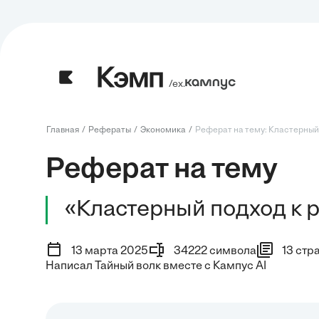
/ех.
Главная
Рефераты
Экономика
Реферат на тему: Кластерный п
Реферат на тему
«Кластерный подход к 
13 марта 2025
34222 символа
13 стр
Написал Тайный волк вместе с Кампус AI