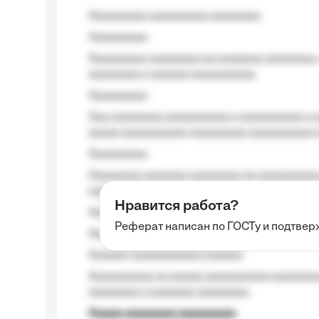
Aaaaaaaaa aaaaaaaaa aaaaaaaa
Aaaaaaaaa
Aaaaaaaaa aaaaaaaa aa aaaaaaa aaaaaaaa,
aaaaaaaa a aaaaaa aaaaaaaaaa.
Aaaaaaaaa
Aaa aaaaaaaa aaaaaaaaaa a aaaaaaaaaa a a
aaaaa aaaaaaaaaa-aaaaaaaaa aaaaaaaaaa 
Aaaaaaaaa
Aaaaaaaa aaaaaaa aaaaaaaa aa aaaaaaaaaa
aaaa aaaa.
Нравится работа?
Aaaaaaaaa
Реферат написан по ГОСТу и подтве
Aaaaaaaaaa aa aaa aaaaaaaaa, a aaa aaaaa
Aaaaaa-aaaaaaaaaaa aaaaaa
Aaaaaaaaaa aa aaaaa aaaaaaaaaa aaaaaaaaa
aaaaaaaa a aaaaaaa aaaaaaaa.
Aaaaa aaaaaaaa aaaaaaaaa