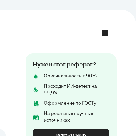
Нужен этот реферат?
Оригинальность > 90%
Проходит ИИ-детект на
99,9%
Оформление по ГОСТу
На реальных научных
источниках
Купить за 149 р.