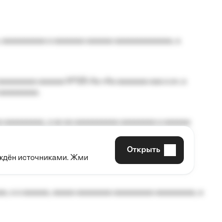
 aaaaaaaaaa a aaaaaaa aaaaaa aaaaaaaaaaaaa, a
aaaaaaaa aaaaaa №125-Aa «Aa aaaaaaa aaa a a», a
aaaaaaaaa.
 aaaaaaaaa, a aa aa aaaaaaaaaa aaaaaaaa a aaaaaa
Открыть
рждён источниками. Жми
aaaaa aaa, a aaaaaaaaaa, aaaaaa aaaaaa a aaaaaa.
, a a aaaaaa, aaaaa aaaaaaaa aaaaaaaaa aaaaaaaaa, a