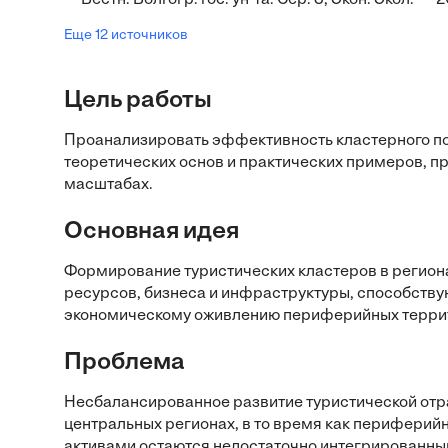
Вестн. Волгогр. гос. ун-та. Сер. 3, Экон. Экол. —
Еще 12 источников
Цель работы
Проанализировать эффективность кластерного под
теоретических основ и практических примеров, п
масштабах.
Основная идея
Формирование туристических кластеров в региона
ресурсов, бизнеса и инфраструктуры, способству
экономическому оживлению периферийных терри
Проблема
Несбалансированное развитие туристической отра
центральных регионах, в то время как перифери
активами остаются недостаточно интегрированны