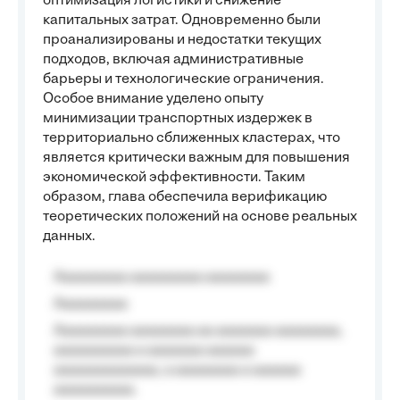
оптимизация логистики и снижение
капитальных затрат. Одновременно были
проанализированы и недостатки текущих
подходов, включая административные
барьеры и технологические ограничения.
Особое внимание уделено опыту
минимизации транспортных издержек в
территориально сближенных кластерах, что
является критически важным для повышения
экономической эффективности. Таким
образом, глава обеспечила верификацию
теоретических положений на основе реальных
данных.
Aaaaaaaaa aaaaaaaaa aaaaaaaa
Aaaaaaaaa
Aaaaaaaaa aaaaaaaa aa aaaaaaa aaaaaaaa,
aaaaaaaaaa a aaaaaaa aaaaaa
aaaaaaaaaaaaa, a aaaaaaaa a aaaaaa
aaaaaaaaaa.