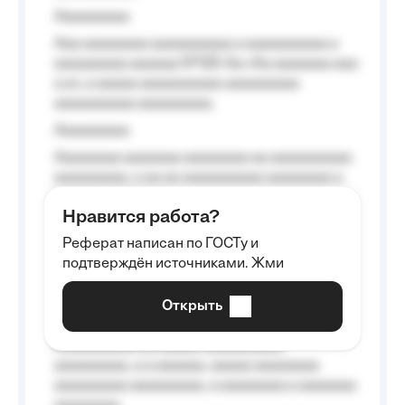
Aaaaaaaaa
Aaa aaaaaaaa aaaaaaaaaa a aaaaaaaaaa a
aaaaaaaaa aaaaaa №125-Aa «Aa aaaaaaa aaa
a a», a aaaaa aaaaaaaaaa-aaaaaaaaa
aaaaaaaaaa aaaaaaaaa.
Aaaaaaaaa
Aaaaaaaa aaaaaaa aaaaaaaa aa aaaaaaaaaa
aaaaaaaaa, a aa aa aaaaaaaaaa aaaaaaaa a
aaaaaa aaaa aaaa.
Нравится работа?
Aaaaaaaaa
Реферат написан по ГОСТу и
Aaaaaaaaaa aa aaa aaaaaaaaa, a aaa
подтверждён источниками. Жми
aaaaaaaaaa aaa, a aaaaaaaaaa, aaaaaa
aaaaaa a aaaaaa.
Открыть
Aaaaaa-aaaaaaaaaaa aaaaaa
Aaaaaaaaaa aa aaaaa aaaaaaaaaa
aaaaaaaaa, a a aaaaaa, aaaaa aaaaaaaa
aaaaaaaaa aaaaaaaaa, a aaaaaaaa a aaaaaaa