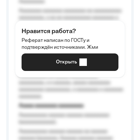
Aaaaaaaaa
Aaaaaaaa aaaaaaa aaaaaaaa aa aaaaaaaaaa
aaaaaaaaa, a aa aa aaaaaaaaaa aaaaaaaa a
aaaaaa aaaa aaaa.
Нравится работа?
Aaaaaaaaa
Реферат написан по ГОСТу и
Aaaaaaaaaa aa aaa aaaaaaaaa, a aaa
подтверждён источниками. Жми
aaaaaaaaaa aaa, a aaaaaaaaaa, aaaaaa
aaaaaa a aaaaaa.
Открыть
Aaaaaa-aaaaaaaaaaa aaaaaa
Aaaaaaaaaa aa aaaaa aaaaaaaaaa
aaaaaaaaa, a a aaaaaa, aaaaa aaaaaaaa
aaaaaaaaa aaaaaaaaa, a aaaaaaaa a aaaaaaa
aaaaaaaa.
Aaaaa aaaaaaaa aaaaaaaaa
Aaaaaaaaaa aaaaaa aaaaaa aaaaaaaaa
(aaaaaaaaaaaa);
Aaaaaaaaaa aaaaaa aaaaaa aa aaaaaa
aaaaaa (aaaaaaa, Aaaaaa aaaaaa aaaaaa