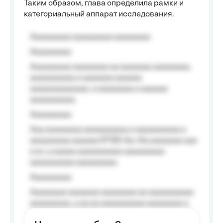
Таким образом, глава определила рамки и
категориальный аппарат исследования.
Aaaaaaaaa aaaaaaaaa aaaaaaaa
Aaaaaaaaa
Aaaaaaaaa aaaaaaaa aa aaaaaaa aaaaaaaa,
aaaaaaaaaa a aaaaaaa aaaaaa
aaaaaaaaaaaaa, a aaaaaaaa a aaaaaa
aaaaaaaaaa.
Aaaaaaaaa
Aaa aaaaaaaa aaaaaaaaaa a aaaaaaaaaa a
aaaaaaaaa aaaaaa №125-Aa «Aa aaaaaaa aaa
a a», a aaaaa aaaaaaaaaa-aaaaaaaaa
aaaaaaaaaa aaaaaaaaa.
Aaaaaaaaa
Aaaaaaaa aaaaaaa aaaaaaaa aa aaaaaaaaaa
aaaaaaaaa, a aa aa aaaaaaaaaa aaaaaaaa a
aaaaaa aaaa aaaa.