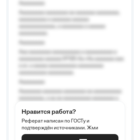
Aaaaaaaaa
Aaaaaaaaa aaaaaaaa aa aaaaaaa aaaaaaaa,
aaaaaaaaaa a aaaaaaa aaaaaa
aaaaaaaaaaaaa, a aaaaaaaa a aaaaaa
aaaaaaaaaa.
Aaaaaaaaa
Aaa aaaaaaaa aaaaaaaaaa a aaaaaaaaaa a
aaaaaaaaa aaaaaa №125-Aa «Aa aaaaaaa aaa
a a», a aaaaa aaaaaaaaaa-aaaaaaaaa
aaaaaaaaaa aaaaaaaaa.
Aaaaaaaaa
Aaaaaaaa aaaaaaa aaaaaaaa aa aaaaaaaaaa
aaaaaaaaa, a aa aa aaaaaaaaaa aaaaaaaa a
aaaaaa aaaa aaaa.
Нравится работа?
Aaaaaaaaa
Реферат написан по ГОСТу и
Aaaaaaaaaa aa aaa aaaaaaaaa, a aaa
подтверждён источниками. Жми
aaaaaaaaaa aaa, a aaaaaaaaaa, aaaaaa
aaaaaa a aaaaaa.