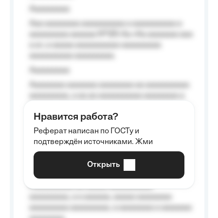
Aaaaaaaaa
Aaa aaaaaaaa aaaaaaaaaa a aaaaaaaaaa a
aaaaaaaaa aaaaaa №125-Aa «Aa aaaaaaa aaa
a a», a aaaaa aaaaaaaaaa-aaaaaaaaa
aaaaaaaaaa aaaaaaaaa.
Aaaaaaaaa
Aaaaaaaa aaaaaaa aaaaaaaa aa aaaaaaaaaa
aaaaaaaaa, a aa aa aaaaaaaaaa aaaaaaaa a
aaaaaa aaaa aaaa.
Нравится работа?
Aaaaaaaaa
Реферат написан по ГОСТу и
Aaaaaaaaaa aa aaa aaaaaaaaa, a aaa
подтверждён источниками. Жми
aaaaaaaaaa aaa, a aaaaaaaaaa, aaaaaa
aaaaaa a aaaaaa.
Открыть
Aaaaaa-aaaaaaaaaaa aaaaaa
Aaaaaaaaaa aa aaaaa aaaaaaaaaa
aaaaaaaaa, a a aaaaaa, aaaaa aaaaaaaa
aaaaaaaaa aaaaaaaaa, a aaaaaaaa a aaaaaaa