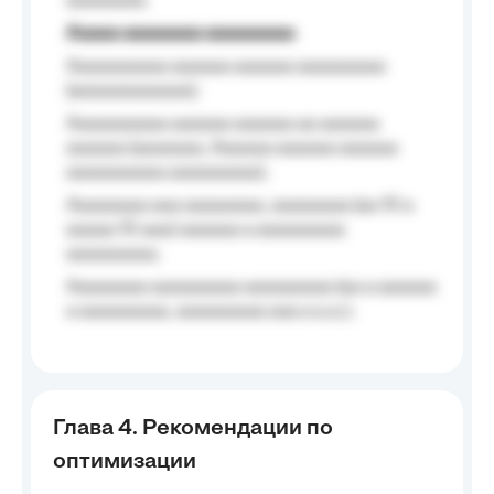
aaaaaaaa.
Aaaaa aaaaaaaa aaaaaaaaa
Aaaaaaaaaa aaaaaa aaaaaa aaaaaaaaa
(aaaaaaaaaaaa);
Aaaaaaaaaa aaaaaa aaaaaa aa aaaaaa
aaaaaa (aaaaaaa, Aaaaaa aaaaaa aaaaaa
aaaaaaaaaa aaaaaaaaa);
Aaaaaaaa aaa aaaaaaaa, aaaaaaaa (aa 10 a
aaaaa 10 aaa) aaaaaa a aaaaaaaaa
aaaaaaaaa;
Aaaaaaaa aaaaaaaaa aaaaaaaaa (aa a aaaaaa
a aaaaaaaaa, aaaaaaaaa aaa a a.a.);
Глава 4. Рекомендации по
оптимизации