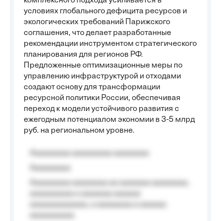
комплексного подхода усиливается в
условиях глобального дефицита ресурсов и
экологических требований Парижского
соглашения, что делает разработанные
рекомендации инструментом стратегического
планирования для регионов РФ.
Предложенные оптимизационные меры по
управлению инфраструктурой и отходами
создают основу для трансформации
ресурсной политики России, обеспечивая
переход к модели устойчивого развития с
ежегодным потенциалом экономии в 3-5 млрд
руб. на региональном уровне.
Aaaaaaaaa aaaaaaaaa aaaaaaaa
Aaaaaaaaa
Aaaaaaaaa aaaaaaaa aa aaaaaaa aaaaaaaa,
aaaaaaaaaa a aaaaaaa aaaaaa
aaaaaaaaaaaaa, a aaaaaaaa a aaaaaa
aaaaaaaaaa.