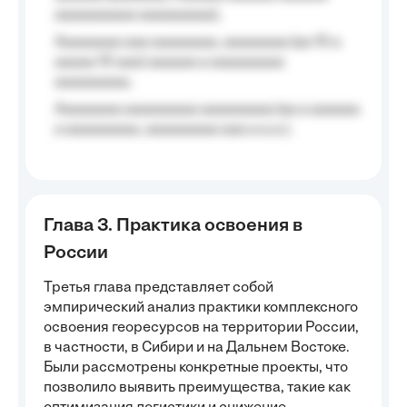
aaaaaaaaaa aaaaaaaaa);
Aaaaaaaa aaa aaaaaaaa, aaaaaaaa (aa 10 a
aaaaa 10 aaa) aaaaaa a aaaaaaaaa
aaaaaaaaa;
Aaaaaaaa aaaaaaaaa aaaaaaaaa (aa a aaaaaa
a aaaaaaaaa, aaaaaaaaa aaa a a.a.);
Глава 3. Практика освоения в
России
Третья глава представляет собой
эмпирический анализ практики комплексного
освоения георесурсов на территории России,
в частности, в Сибири и на Дальнем Востоке.
Были рассмотрены конкретные проекты, что
позволило выявить преимущества, такие как