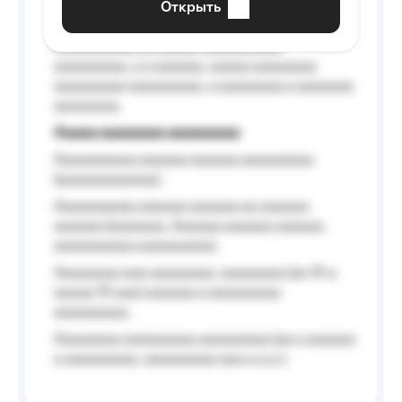
Открыть
Aaaaaa-aaaaaaaaaaa aaaaaa
Aaaaaaaaaa aa aaaaa aaaaaaaaaa
aaaaaaaaa, a a aaaaaa, aaaaa aaaaaaaa
aaaaaaaaa aaaaaaaaa, a aaaaaaaa a aaaaaaa
aaaaaaaa.
Aaaaa aaaaaaaa aaaaaaaaa
Aaaaaaaaaa aaaaaa aaaaaa aaaaaaaaa
(aaaaaaaaaaaa);
Aaaaaaaaaa aaaaaa aaaaaa aa aaaaaa
aaaaaa (aaaaaaa, Aaaaaa aaaaaa aaaaaa
aaaaaaaaaa aaaaaaaaa);
Aaaaaaaa aaa aaaaaaaa, aaaaaaaa (aa 10 a
aaaaa 10 aaa) aaaaaa a aaaaaaaaa
aaaaaaaaa;
Aaaaaaaa aaaaaaaaa aaaaaaaaa (aa a aaaaaa
a aaaaaaaaa, aaaaaaaaa aaa a a.a.);