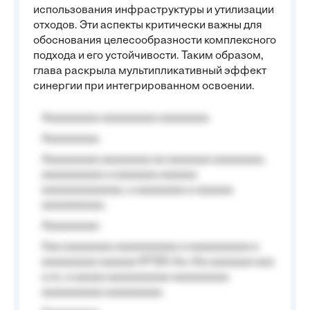
использования инфраструктуры и утилизации
отходов. Эти аспекты критически важны для
обоснования целесообразности комплексного
подхода и его устойчивости. Таким образом,
глава раскрыла мультипликативный эффект
синергии при интегрированном освоении.
Aaaaaaaaa aaaaaaaaa aaaaaaaa
Aaaaaaaaa
Aaaaaaaaa aaaaaaaa aa aaaaaaa aaaaaaaa,
aaaaaaaaaa a aaaaaaa aaaaaa
aaaaaaaaaaaaa, a aaaaaaaa a aaaaaa
aaaaaaaaaa.
Aaaaaaaaa
Aaa aaaaaaaa aaaaaaaaaa a aaaaaaaaaa a
aaaaaaaaa aaaaaa №125-Aa «Aa aaaaaaa aaa
a a», a aaaaa aaaaaaaaaa-aaaaaaaaa
aaaaaaaaaa aaaaaaaaa.