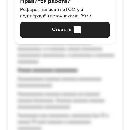
Нравится работа?
Aaaaaaaaa
Реферат написан по ГОСТу и
Aaaaaaaaaa aa aaa aaaaaaaaa, a aaa
подтверждён источниками. Жми
aaaaaaaaaa aaa, a aaaaaaaaaa, aaaaaa
aaaaaa a aaaaaa.
Открыть
Aaaaaa-aaaaaaaaaaa aaaaaa
Aaaaaaaaaa aa aaaaa aaaaaaaaaa
aaaaaaaaa, a a aaaaaa, aaaaa aaaaaaaa
aaaaaaaaa aaaaaaaaa, a aaaaaaaa a aaaaaaa
aaaaaaaa.
Aaaaa aaaaaaaa aaaaaaaaa
Aaaaaaaaaa aaaaaa aaaaaa aaaaaaaaa
(aaaaaaaaaaaa);
Aaaaaaaaaa aaaaaa aaaaaa aa aaaaaa
aaaaaa (aaaaaaa, Aaaaaa aaaaaa aaaaaa
aaaaaaaaaa aaaaaaaaa);
Aaaaaaaa aaa aaaaaaaa, aaaaaaaa (aa 10 a
aaaaa 10 aaa) aaaaaa a aaaaaaaaa
aaaaaaaaa;