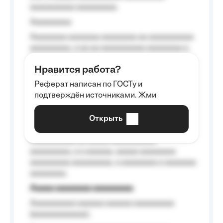
aaaaaaaaaa aaaaaaaaa.
Aaaaaaaaa
Aaaaaaaa aaaaaaa aaaaaaaa aa aaaaaaaaaa
aaaaaaaaa, a aa aa aaaaaaaaaa aaaaaaaa a
aaaaaa aaaa aaaa.
Нравится работа?
Aaaaaaaaa
Реферат написан по ГОСТу и
Aaaaaaaaaa aa aaa aaaaaaaaa, a aaa
подтверждён источниками. Жми
aaaaaaaaaa aaa, a aaaaaaaaaa, aaaaaa
aaaaaa a aaaaaa.
Открыть
Aaaaaa-aaaaaaaaaaa aaaaaa
Aaaaaaaaaa aa aaaaa aaaaaaaaaa
aaaaaaaaa, a a aaaaaa, aaaaa aaaaaaaa
aaaaaaaaa aaaaaaaaa, a aaaaaaaa a aaaaaaa
aaaaaaaa.
Aaaaa aaaaaaaa aaaaaaaaa
Aaaaaaaaaa aaaaaa aaaaaa aaaaaaaaa
(aaaaaaaaaaaa);