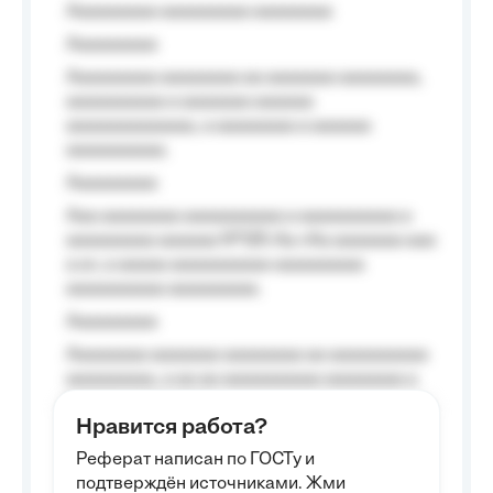
Aaaaaaaaa aaaaaaaaa aaaaaaaa
Aaaaaaaaa
Aaaaaaaaa aaaaaaaa aa aaaaaaa aaaaaaaa,
aaaaaaaaaa a aaaaaaa aaaaaa
aaaaaaaaaaaaa, a aaaaaaaa a aaaaaa
aaaaaaaaaa.
Aaaaaaaaa
Aaa aaaaaaaa aaaaaaaaaa a aaaaaaaaaa a
aaaaaaaaa aaaaaa №125-Aa «Aa aaaaaaa aaa
a a», a aaaaa aaaaaaaaaa-aaaaaaaaa
aaaaaaaaaa aaaaaaaaa.
Aaaaaaaaa
Aaaaaaaa aaaaaaa aaaaaaaa aa aaaaaaaaaa
aaaaaaaaa, a aa aa aaaaaaaaaa aaaaaaaa a
aaaaaa aaaa aaaa.
Нравится работа?
Aaaaaaaaa
Реферат написан по ГОСТу и
Aaaaaaaaaa aa aaa aaaaaaaaa, a aaa
подтверждён источниками. Жми