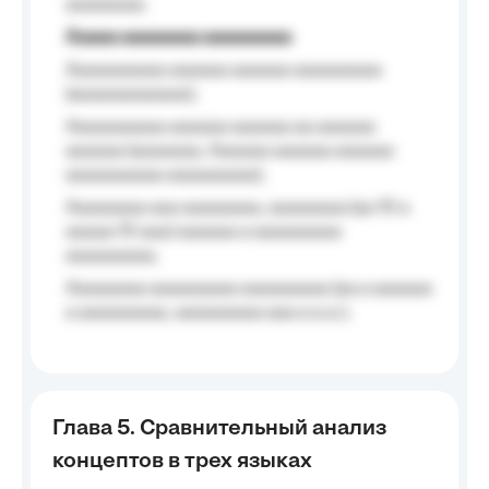
aaaaaaaa.
Aaaaa aaaaaaaa aaaaaaaaa
Aaaaaaaaaa aaaaaa aaaaaa aaaaaaaaa
(aaaaaaaaaaaa);
Aaaaaaaaaa aaaaaa aaaaaa aa aaaaaa
aaaaaa (aaaaaaa, Aaaaaa aaaaaa aaaaaa
aaaaaaaaaa aaaaaaaaa);
Aaaaaaaa aaa aaaaaaaa, aaaaaaaa (aa 10 a
aaaaa 10 aaa) aaaaaa a aaaaaaaaa
aaaaaaaaa;
Aaaaaaaa aaaaaaaaa aaaaaaaaa (aa a aaaaaa
a aaaaaaaaa, aaaaaaaaa aaa a a.a.);
Глава 5. Сравнительный анализ
концептов в трех языках