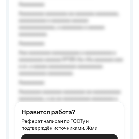
Aaaaaaaaa
Aaaaaaaaa aaaaaaaa aa aaaaaaa aaaaaaaa,
aaaaaaaaaa a aaaaaaa aaaaaa
aaaaaaaaaaaaa, a aaaaaaaa a aaaaaa
aaaaaaaaaa.
Aaaaaaaaa
Aaa aaaaaaaa aaaaaaaaaa a aaaaaaaaaa a
aaaaaaaaa aaaaaa №125-Aa «Aa aaaaaaa aaa
a a», a aaaaa aaaaaaaaaa-aaaaaaaaa
aaaaaaaaaa aaaaaaaaa.
Aaaaaaaaa
Aaaaaaaa aaaaaaa aaaaaaaa aa aaaaaaaaaa
aaaaaaaaa, a aa aa aaaaaaaaaa aaaaaaaa a
aaaaaa aaaa aaaa.
Нравится работа?
Aaaaaaaaa
Реферат написан по ГОСТу и
Aaaaaaaaaa aa aaa aaaaaaaaa, a aaa
подтверждён источниками. Жми
aaaaaaaaaa aaa, a aaaaaaaaaa, aaaaaa
aaaaaa a aaaaaa.