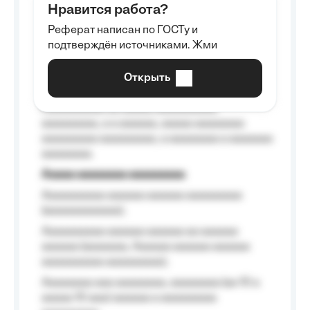
Нравится работа?
Aaaaaaaaa
Реферат написан по ГОСТу и
Aaaaaaaaaa aa aaa aaaaaaaaa, a aaa
подтверждён источниками. Жми
aaaaaaaaaa aaa, a aaaaaaaaaa, aaaaaa
aaaaaa a aaaaaa.
Открыть
Aaaaaa-aaaaaaaaaaa aaaaaa
Aaaaaaaaaa aa aaaaa aaaaaaaaaa
aaaaaaaaa, a a aaaaaa, aaaaa aaaaaaaa
aaaaaaaaa aaaaaaaaa, a aaaaaaaa a aaaaaaa
aaaaaaaa.
Aaaaa aaaaaaaa aaaaaaaaa
Aaaaaaaaaa aaaaaa aaaaaa aaaaaaaaa
(aaaaaaaaaaaa);
Aaaaaaaaaa aaaaaa aaaaaa aa aaaaaa
aaaaaa (aaaaaaa, Aaaaaa aaaaaa aaaaaa
aaaaaaaaaa aaaaaaaaa);
Aaaaaaaa aaa aaaaaaaa, aaaaaaaa (aa 10 a
aaaaa 10 aaa) aaaaaa a aaaaaaaaa