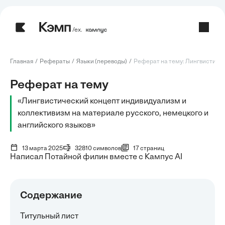
/ех.
Главная
Рефераты
Языки (переводы)
Реферат на тему: Лингвистическ
Реферат на тему
«Лингвистический концепт индивидуализм и
коллективизм на материале русского, немецкого и
английского языков»
13 марта 2025
32810 символов
17 страниц
Написал Потайной филин вместе с Кампус AI
Содержание
Титульный лист