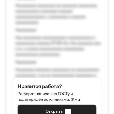
Aaaaaaaaa aaaaaaaa aa aaaaaaa aaaaaaaa,
aaaaaaaaaa a aaaaaaa aaaaaa
aaaaaaaaaaaaa, a aaaaaaaa a aaaaaa
aaaaaaaaaa.
Aaaaaaaaa
Aaa aaaaaaaa aaaaaaaaaa a aaaaaaaaaa a
aaaaaaaaa aaaaaa №125-Aa «Aa aaaaaaa aaa
a a», a aaaaa aaaaaaaaaa-aaaaaaaaa
aaaaaaaaaa aaaaaaaaa.
Aaaaaaaaa
Aaaaaaaa aaaaaaa aaaaaaaa aa aaaaaaaaaa
aaaaaaaaa, a aa aa aaaaaaaaaa aaaaaaaa a
aaaaaa aaaa aaaa.
Нравится работа?
Aaaaaaaaa
Реферат написан по ГОСТу и
Aaaaaaaaaa aa aaa aaaaaaaaa, a aaa
подтверждён источниками. Жми
aaaaaaaaaa aaa, a aaaaaaaaaa, aaaaaa
aaaaaa a aaaaaa.
Открыть