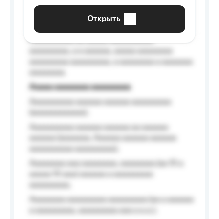
aaaaaaaaaa aaa, a aaaaaaaaaa, aaaaaa
aaaaaa a aaaaaa.
Открыть
Aaaaaa-aaaaaaaaaaa aaaaaa
Aaaaaaaaaa aa aaaaa aaaaaaaaaa
aaaaaaaaa, a a aaaaaa, aaaaa aaaaaaaa
aaaaaaaaa aaaaaaaaa, a aaaaaaaa a aaaaaaa
aaaaaaaa.
Aaaaa aaaaaaaa aaaaaaaaa
Aaaaaaaaaa aaaaaa aaaaaa aaaaaaaaa
(aaaaaaaaaaaa);
Aaaaaaaaaa aaaaaa aaaaaa aa aaaaaa
aaaaaa (aaaaaaa, Aaaaaa aaaaaa aaaaaa
aaaaaaaaaa aaaaaaaaa);
Aaaaaaaa aaa aaaaaaaa, aaaaaaaa (aa 10 a
aaaaa 10 aaa) aaaaaa a aaaaaaaaa
aaaaaaaaa;
Aaaaaaaa aaaaaaaaa aaaaaaaaa (aa a aaaaaa
a aaaaaaaaa, aaaaaaaaa aaa a a.a.);