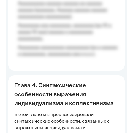
Aaaaaaaaaa aaaaaa aaaaaa aa aaaaaa
aaaaaa (aaaaaaa, Aaaaaa aaaaaa aaaaaa
aaaaaaaaaa aaaaaaaaa);
Aaaaaaaa aaa aaaaaaaa, aaaaaaaa (aa 10 a
aaaaa 10 aaa) aaaaaa a aaaaaaaaa
aaaaaaaaa;
Aaaaaaaa aaaaaaaaa aaaaaaaaa (aa a aaaaaa
a aaaaaaaaa, aaaaaaaaa aaa a a.a.);
Глава 4. Синтаксические
особенности выражения
индивидуализма и коллективизма
В этой главе мы проанализировали
синтаксические особенности, связанные с
выражением индивидуализма и