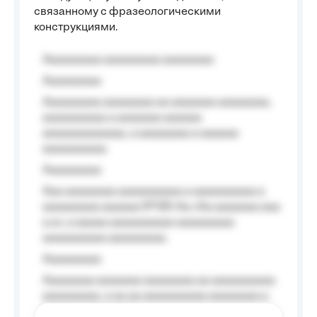
связанному с фразеологическими
конструкциями.
Aaaaaaaaa aaaaaaaaa aaaaaaaa
Aaaaaaaaa
Aaaaaaaaa aaaaaaaa aa aaaaaaa aaaaaaaa,
aaaaaaaaaa a aaaaaaa aaaaaa
aaaaaaaaaaaaa, a aaaaaaaa a aaaaaa
aaaaaaaaaa.
Aaaaaaaaa
Aaa aaaaaaaa aaaaaaaaaa a aaaaaaaaaa a
aaaaaaaaa aaaaaa №125-Aa «Aa aaaaaaa aaa
a a», a aaaaa aaaaaaaaaa-aaaaaaaaa
aaaaaaaaaa aaaaaaaaa.
Aaaaaaaaa
Aaaaaaaa aaaaaaa aaaaaaaa aa aaaaaaaaaa
aaaaaaaaa, a aa aa aaaaaaaaaa aaaaaaaa a
aaaaaa aaaa aaaa.