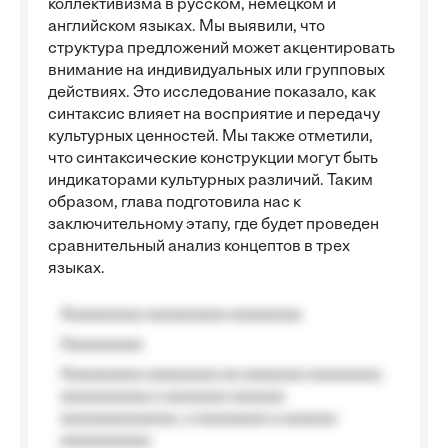
коллективизма в русском, немецком и
английском языках. Мы выявили, что
структура предложений может акцентировать
внимание на индивидуальных или групповых
действиях. Это исследование показало, как
синтаксис влияет на восприятие и передачу
культурных ценностей. Мы также отметили,
что синтаксические конструкции могут быть
индикаторами культурных различий. Таким
образом, глава подготовила нас к
заключительному этапу, где будет проведен
сравнительный анализ концептов в трех
языках.
Aaaaaaaaa aaaaaaaaa aaaaaaaa
Aaaaaaaaa
Aaaaaaaaa aaaaaaaa aa aaaaaaa aaaaaaaa,
aaaaaaaaaa a aaaaaaa aaaaaa
aaaaaaaaaaaaa, a aaaaaaaa a aaaaaa
aaaaaaaaaa.