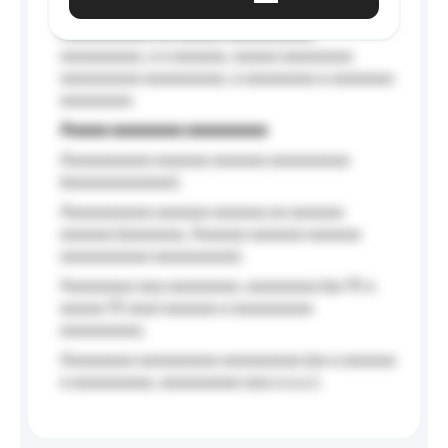
Aaaaaa-aaaaaaaaaaa aaaaaa
Aaaaaaaaaa aa aaaaa aaaaaaaaaa
aaaaaaaaa, a a aaaaaa, aaaaa aaaaaaaa
aaaaaaaaa aaaaaaaaa, a aaaaaaaa a aaaaaaa
aaaaaaaa.
Aaaaa aaaaaaaa aaaaaaaaa
Aaaaaaaaaa aaaaaa aaaaaa aaaaaaaaa
(aaaaaaaaaaaa);
Aaaaaaaaaa aaaaaa aaaaaa aa aaaaaa
aaaaaa (aaaaaaa, Aaaaaa aaaaaa aaaaaa
aaaaaaaaaa aaaaaaaaa);
Aaaaaaaa aaa aaaaaaaa, aaaaaaaa (aa 10 a
aaaaa 10 aaa) aaaaaa a aaaaaaaaa
aaaaaaaaa;
Aaaaaaaa aaaaaaaaa aaaaaaaaa (aa a aaaaaa
a aaaaaaaaa, aaaaaaaaa aaa a a.a.);