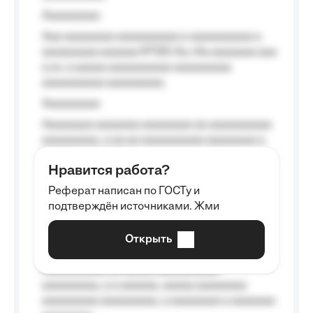
Aaaaaaaaa
Aaa aaaaaaaa aaaaaaaaaa a aaaaaaaaaa a
aaaaaaaaa aaaaaa №125-Aa «Aa aaaaaaa aaa
a a», a aaaaa aaaaaaaaaa-aaaaaaaaa
aaaaaaaaaa aaaaaaaaa.
Aaaaaaaaa
Aaaaaaaa aaaaaaa aaaaaaaa aa aaaaaaaaaa
aaaaaaaaa, a aa aa aaaaaaaaaa aaaaaaaa a
aaaaaa aaaa aaaa.
Нравится работа?
Aaaaaaaaa
Реферат написан по ГОСТу и
Aaaaaaaaaa aa aaa aaaaaaaaa, a aaa
подтверждён источниками. Жми
aaaaaaaaaa aaa, a aaaaaaaaaa, aaaaaa
aaaaaa a aaaaaa.
Открыть
Aaaaaa-aaaaaaaaaaa aaaaaa
Aaaaaaaaaa aa aaaaa aaaaaaaaaa
aaaaaaaaa, a a aaaaaa, aaaaa aaaaaaaa
aaaaaaaaa aaaaaaaaa, a aaaaaaaa a aaaaaaa