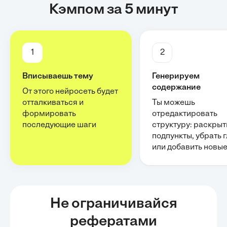
Кэмпом за 5 минут
1
2
Вписываешь тему
Генерируем
содержание
От этого нейросеть будет
отталкиваться и
Ты можешь
формировать
отредактировать
последующие шаги
структуру: раскрыт
подпункты, убрать 
или добавить новы
Не ограничивайся
рефератами