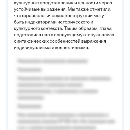
культурные представления и ценности через
устойчивые выражения. Мы также отметили,
что фразеологические конструкции могут
быть индикаторами исторического и
культурного контекста. Таким образом, глава
подготовила нас к следующему этапу анализа
синтаксических особенностей выражения
индивидуализма и коллективизма.
Aaaaaaaaa aaaaaaaaa aaaaaaaa
Aaaaaaaaa
Aaaaaaaaa aaaaaaaa aa aaaaaaa aaaaaaaa,
aaaaaaaaaa a aaaaaaa aaaaaa
aaaaaaaaaaaaa, a aaaaaaaa a aaaaaa
aaaaaaaaaa.
Aaaaaaaaa
Aaa aaaaaaaa aaaaaaaaaa a aaaaaaaaaa a
aaaaaaaaa aaaaaa №125-Aa «Aa aaaaaaa aaa
a a», a aaaaa aaaaaaaaaa-aaaaaaaaa