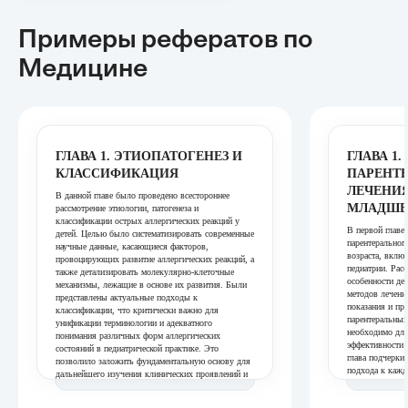
Примеры рефератов
по
Медицине
ГЛАВА 1. ЭТИОПАТОГЕНЕЗ И
ГЛАВА 1
КЛАССИФИКАЦИЯ
ПАРЕНТ
ЛЕЧЕНИЯ
В данной главе было проведено всестороннее
МЛАДШЕГ
рассмотрение этиологии, патогенеза и
классификации острых аллергических реакций у
В первой главе
детей. Целью было систематизировать современные
парентеральног
научные данные, касающиеся факторов,
возраста, включ
провоцирующих развитие аллергических реакций, а
педиатрии. Рас
также детализировать молекулярно-клеточные
особенности де
механизмы, лежащие в основе их развития. Были
методов лечен
представлены актуальные подходы к
показания и пр
классификации, что критически важно для
парентеральных
унификации терминологии и адекватного
необходимо для
понимания различных форм аллергических
эффективности 
состояний в педиатрической практике. Это
глава подчерки
позволило заложить фундаментальную основу для
подхода к кажд
дальнейшего изучения клинических проявлений и
для дальнейшег
терапевтических стратегий.
выполнения пр
ГЛАВА 2. КЛИНИЧЕСКИЕ