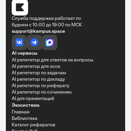
Служба поддержки работает по
будням с 10:00 до 19:00 по МСК
support@kampus.space
AI сервисы
AI репетитор для ответов на вопросы
AI репетитор для эссе
AI репетитор по задачам
AI репетитор по докладу
AI репетитор по реферату
AI репетитор по сочинению
AI для презентаций
Экосистема
Главная
Библиотека
Каталог рефератов