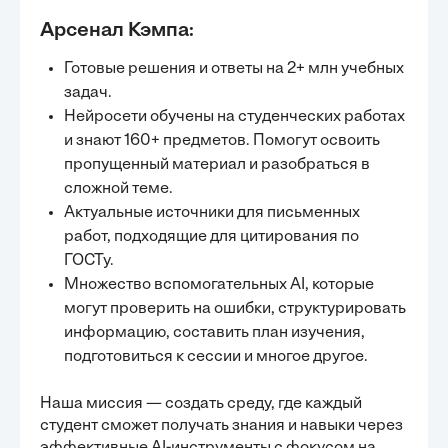
особенностей п
что подчеркивает комплексный подход к проблеме.
позволяет меди
Таким образом, глава предоставила исчерпывающее
Арсенал Кэмпа:
эффективно вза
руководство по управлению острыми
также обсудили
аллергическими реакциями, направленное на
связанные с ме
минимизацию рисков и улучшение исходов.
Готовые решения и ответы на 2+ млн учебных
подчеркивает н
подхода к лече
задач.
для формирован
Нейросети обучены на студенческих работах
в области педиа
акцентирует вн
и знают 160+ предметов. Помогут освоить
безопасности и 
пропущенный материал и разобраться в
ГЛАВА 4.
РЕАБИЛ
сложной теме.
ПРОЦЕД
Актуальные источники для письменных
В четвертой гл
работ, подходящие для цитирования по
реабилитацию п
является важны
ГОСТу.
восстановления
Множество вспомогательных AI, которые
за детьми, рол
персонала в ре
могут проверить на ошибки, структурировать
необходимость 
Мониторинг сос
информацию, составить план изучения,
осложнений нео
долгосрочного 
подготовиться к сессии и многое другое.
для формирован
области педиатр
завершает обсу
Наша миссия — создать среду, где каждый
парентеральног
возраста.
студент сможет получать знания и навыки через