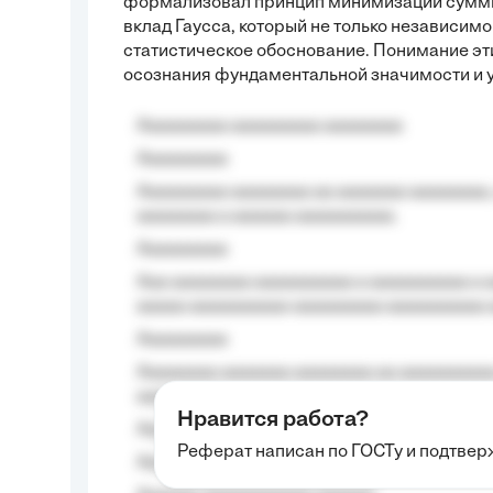
формализовал принцип минимизации суммы 
вклад Гаусса, который не только независимо
статистическое обоснование. Понимание эт
осознания фундаментальной значимости и 
Aaaaaaaaa aaaaaaaaa aaaaaaaa
Aaaaaaaaa
Aaaaaaaaa aaaaaaaa aa aaaaaaa aaaaaaaa,
aaaaaaaa a aaaaaa aaaaaaaaaa.
Aaaaaaaaa
Aaa aaaaaaaa aaaaaaaaaa a aaaaaaaaaa a a
aaaaa aaaaaaaaaa-aaaaaaaaa aaaaaaaaaa 
Aaaaaaaaa
Aaaaaaaa aaaaaaa aaaaaaaa aa aaaaaaaaaa
aaaa aaaa.
Нравится работа?
Aaaaaaaaa
Реферат написан по ГОСТу и подтве
Aaaaaaaaaa aa aaa aaaaaaaaa, a aaa aaaaa