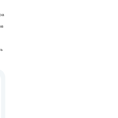
ра
ов
сь