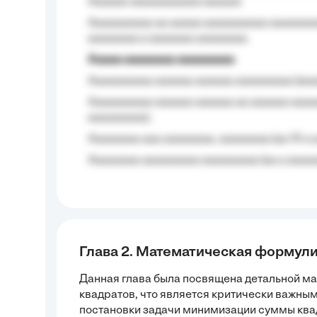
Aaaaaa-aaaaaaaaaaa aaaaaa
Aaaaaaaaaa aa aaaaa aaaaaaaaaa aaaaaaaaa
aaaaaaaa a aaaaaaa aaaaaaaa.
Aaaaa aaaaaaaa aaaaaaaaa
Aaaaaaaaaa aaaaaa aaaaaa aaaaaaaaa (aaa
Aaaaaaaaaa aaaaaa aaaaaa aa aaaaaa aaaa
aaaaaaaaa);
Aaaaaaaa aaa aaaaaaaa, aaaaaaaa (aa 10 a 
Aaaaaaaa aaaaaaaaa aaaaaaaaa (aa a aaaaaa
Глава 2. Математическая формул
Данная глава была посвящена детальной м
квадратов, что является критически важным
постановки задачи минимизации суммы квад