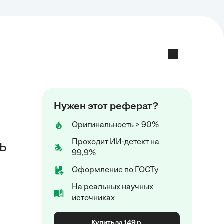
Нужен этот реферат?
Оригинальность > 90%
Проходит ИИ-детект на
ь
99,9%
Оформление по ГОСТу
На реальных научных
источниках
Купить за 149 р.