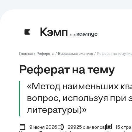
/ех.
Главная
Рефераты
Высшая математика
Реферат на тему: Ме
Реферат на тему
«Метод наименьших кв
вопрос, используя при 
литературы)»
9 июня 2026
29925 символов
15 стр