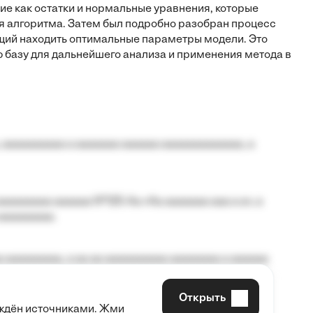
ие как остатки и нормальные уравнения, которые
я алгоритма. Затем был подробно разобран процесс
ий находить оптимальные параметры модели. Это
 базу для дальнейшего анализа и применения метода в
 aaaaaaaaaa a aaaaaaa aaaaaa aaaaaaaaaaaaa, a
aaaaaaaa aaaaaa №125-Aa «Aa aaaaaaa aaa a a», a
aaaaaaaaa.
 aaaaaaaaa, a aa aa aaaaaaaaaa aaaaaaaa a aaaaaa
Открыть
рждён источниками. Жми