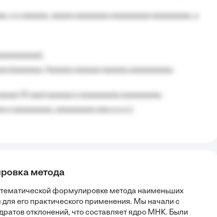
, a a aaaaaa, aaaaa aaaaaaaa aaaaaaaaa aaaaaaaaa, a
aaaaaaaaa);
aa (aaaaaaa, Aaaaaa aaaaaa aaaaaa aaaaaaaaaa
aaaaa 10 aaa) aaaaaa a aaaaaaaaa aaaaaaaaa;
 a aaaaaaaaa, aaaaaaaaa aaa a a.a.);
ировка метода
атематической формулировке метода наименьших
 для его практического применения. Мы начали с
ратов отклонений, что составляет ядро МНК. Были