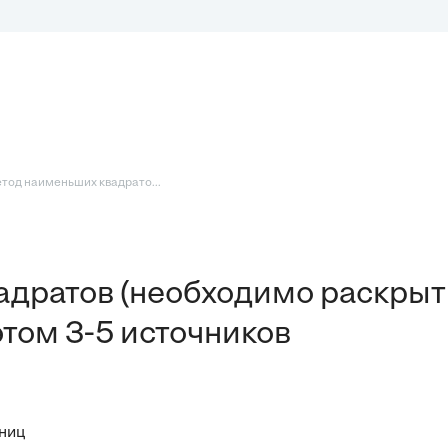
тод наименьших квадрато...
адратов (необходимо раскрыт
этом 3-5 источников
аниц