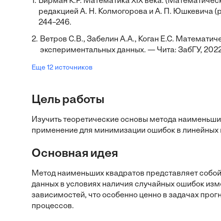
1.
Бирман К.Р. Математика XIX века. (Математическ
редакцией А. Н. Колмогорова и А. П. Юшкевича (
244–246.
2.
Ветров С.В., Забелин А.А., Коган Е.С. Математ
экспериментальных данных. — Чита: ЗабГУ, 2022.
Еще 12 источников
Цель работы
Изучить теоретические основы метода наименьших
применение для минимизации ошибок в линейных 
Основная идея
Метод наименьших квадратов представляет собо
данных в условиях наличия случайных ошибок изм
зависимостей, что особенно ценно в задачах про
процессов.