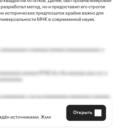
квадратов остатков. Далее, был проанализирован
 разработал метод, но и предоставил его строгое
их исторических предпосылок крайне важно для
универсальности МНК в современной науке.
 aaaaaaaaaa a aaaaaaa aaaaaa aaaaaaaaaaaaa, a
aaaaaaaa aaaaaa №125-Aa «Aa aaaaaaa aaa a a», a
aaaaaaaaa.
 aaaaaaaaa, a aa aa aaaaaaaaaa aaaaaaaa a aaaaaa
Открыть
рждён источниками. Жми
aaaaa aaa, a aaaaaaaaaa, aaaaaa aaaaaa a aaaaaa.