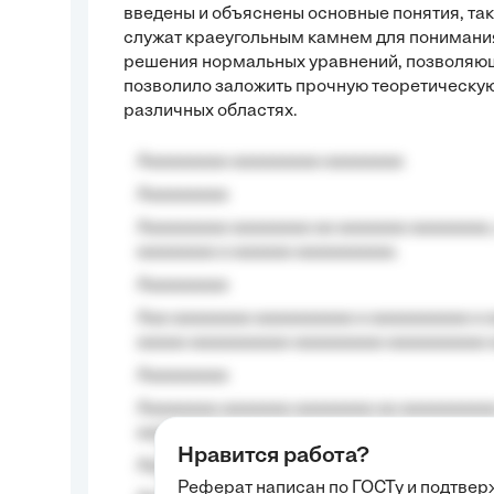
введены и объяснены основные понятия, так
служат краеугольным камнем для понимани
решения нормальных уравнений, позволяющ
позволило заложить прочную теоретическую
различных областях.
Aaaaaaaaa aaaaaaaaa aaaaaaaa
Aaaaaaaaa
Aaaaaaaaa aaaaaaaa aa aaaaaaa aaaaaaaa,
aaaaaaaa a aaaaaa aaaaaaaaaa.
Aaaaaaaaa
Aaa aaaaaaaa aaaaaaaaaa a aaaaaaaaaa a a
aaaaa aaaaaaaaaa-aaaaaaaaa aaaaaaaaaa 
Aaaaaaaaa
Aaaaaaaa aaaaaaa aaaaaaaa aa aaaaaaaaaa
aaaa aaaa.
Нравится работа?
Aaaaaaaaa
Реферат написан по ГОСТу и подтве