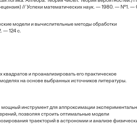
ая логика. Алгебра. Теория чисел. Теория вероятностей.) 
рецензия) // Успехи математических наук. — 1980. — №1. — 
ические модели и вычислительные методы обработки
 — 124 с.
 квадратов и проанализировать его практическое
моделях на основе выбранных источников литературы.
й мощный инструмент для аппроксимации эксперименталь
ерений, позволяя строить оптимальные модели
гнозирования траекторий в астрономии и анализе физическ