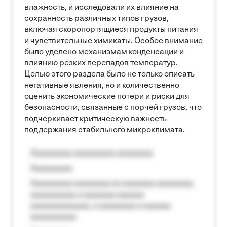
влажность, и исследовали их влияние на
сохранность различных типов грузов,
включая скоропортящиеся продукты питания
и чувствительные химикаты. Особое внимание
было уделено механизмам конденсации и
влиянию резких перепадов температур.
Целью этого раздела было не только описать
негативные явления, но и количественно
оценить экономические потери и риски для
безопасности, связанные с порчей грузов, что
подчеркивает критическую важность
поддержания стабильного микроклимата.
Aaaaaaaaa aaaaaaaaa aaaaaaaa
Aaaaaaaaa
Aaaaaaaaa aaaaaaaa aa aaaaaaa aaaaaaaa,
aaaaaaaaaa a aaaaaaa aaaaaa
aaaaaaaaaaaaa, a aaaaaaaa a aaaaaa
aaaaaaaaaa.