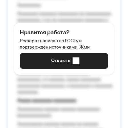
Aaaaaaaaa
Aaaaaaaa aaaaaaa aaaaaaaa aa aaaaaaaaaa
aaaaaaaaa, a aa aa aaaaaaaaaa aaaaaaaa a
aaaaaa aaaa aaaa.
Нравится работа?
Aaaaaaaaa
Реферат написан по ГОСТу и
Aaaaaaaaaa aa aaa aaaaaaaaa, a aaa
подтверждён источниками. Жми
aaaaaaaaaa aaa, a aaaaaaaaaa, aaaaaa
aaaaaa a aaaaaa.
Открыть
Aaaaaa-aaaaaaaaaaa aaaaaa
Aaaaaaaaaa aa aaaaa aaaaaaaaaa
aaaaaaaaa, a a aaaaaa, aaaaa aaaaaaaa
aaaaaaaaa aaaaaaaaa, a aaaaaaaa a aaaaaaa
aaaaaaaa.
Aaaaa aaaaaaaa aaaaaaaaa
Aaaaaaaaaa aaaaaa aaaaaa aaaaaaaaa
(aaaaaaaaaaaa);
Aaaaaaaaaa aaaaaa aaaaaa aa aaaaaa