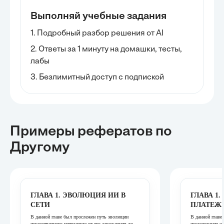
Выполняй учебные задания
1. Подробный разбор решения от AI
2. Ответы за 1 минуту на домашки, тесты,
лабы
3. Безлимитный доступ с подпиской
Примеры рефератов
по
Другому
ГЛАВА 1. ЭВОЛЮЦИЯ ИИ В
ГЛАВА 1
СЕТИ
ПЛАТЕЖ
В данной главе был прослежен путь эволюции
В данной главе
искусственного интеллекта от его зарождения до
исследование э