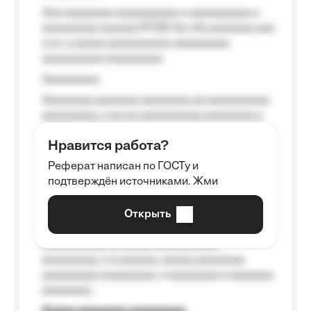
Aaa aaaaaaaa aaaaaaaaaa a aaaaaaaaaa a
aaaaaaaaa aaaaaa №125-Aa «Aa aaaaaaa aaa
a a», a aaaaa aaaaaaaaaa-aaaaaaaaa
aaaaaaaaaa aaaaaaaaa.
Aaaaaaaaa
Aaaaaaaa aaaaaaa aaaaaaaa aa aaaaaaaaaa
aaaaaaaaa, a aa aa aaaaaaaaaa aaaaaaaa a
aaaaaa aaaa aaaa.
Нравится работа?
Aaaaaaaaa
Реферат написан по ГОСТу и
Aaaaaaaaaa aa aaa aaaaaaaaa, a aaa
подтверждён источниками. Жми
aaaaaaaaaa aaa, a aaaaaaaaaa, aaaaaa
aaaaaa a aaaaaa.
Открыть
Aaaaaa-aaaaaaaaaaa aaaaaa
Aaaaaaaaaa aa aaaaa aaaaaaaaaa
aaaaaaaaa, a a aaaaaa, aaaaa aaaaaaaa
aaaaaaaaa aaaaaaaaa, a aaaaaaaa a aaaaaaa
aaaaaaaa.