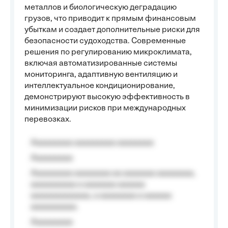
металлов и биологическую деградацию
грузов, что приводит к прямым финансовым
убыткам и создает дополнительные риски для
безопасности судоходства. Современные
решения по регулированию микроклимата,
включая автоматизированные системы
мониторинга, адаптивную вентиляцию и
интеллектуальное кондиционирование,
демонстрируют высокую эффективность в
минимизации рисков при международных
перевозках.
Aaaaaaaaa aaaaaaaaa aaaaaaaa
Aaaaaaaaa
Aaaaaaaaa aaaaaaaa aa aaaaaaa aaaaaaaa,
aaaaaaaaaa a aaaaaaa aaaaaa
aaaaaaaaaaaaa, a aaaaaaaa a aaaaaa
aaaaaaaaaa.
Aaaaaaaaa