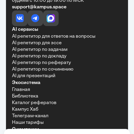
будням с 10:00 до 19:00 по МСК
support@kampus.space
Очень быстро, недорого, качественно,
доступно
•
Алексей Антонов
27 мая, 2025
Обучение с Кампус Хаб — очень экономит
AI сервисы
время с возможностю узнать много новой и
AI репетитор для ответов на вопросы
полезной информации. Рекомендую ...
AI репетитор для эссе
AI репетитор по задачам
AI репетитор по докладу
AI репетитор по реферату
Рекомендую Кампус АИ всем, кто хочет
AI репетитор по сочинению
учиться эффективно и с комфортом
AI для презентаций
•
Марина Щербакова
22 мая, 2025
Экосистема
Пользуюсь сайтом Кампус АИ уже несколько
Главная
месяцев и хочу отметить высокий уровень
Библиотека
удобства и информативности. Платформа
отлично подходит как для самостоятельного
Каталог рефератов
обучения, так и для профессионального
Кампус Хаб
развития — материалы структурированы,
Телеграм-канал
подача информации понятная, много практики и
Наши тарифы
актуальных примеров.
О компании