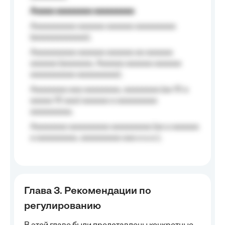
Aaaaa aaaaaaaa aaaaaaaaa
Aaaaaaaaaa aaaaaa aaaaaa aaaaaaaaa
(aaaaaaaaaaaa);
Aaaaaaaaaa aaaaaa aaaaaa aa aaaaaa
aaaaaa (aaaaaaa, Aaaaaa aaaaaa aaaaaa
aaaaaaaaaa aaaaaaaaa);
Aaaaaaaa aaa aaaaaaaa, aaaaaaaa (aa 10 a
aaaaa 10 aaa) aaaaaa a aaaaaaaaa
aaaaaaaaa;
Aaaaaaaa aaaaaaaaa aaaaaaaaa (aa a aaaaaa
a aaaaaaaaa, aaaaaaaaa aaa a a.a.);
Глава 3. Рекомендации по
регулированию