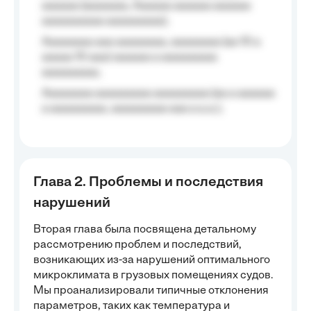
aaaaaa (aaaaaaa, Aaaaaa aaaaaa aaaaaa
aaaaaaaaaa aaaaaaaaa);
Aaaaaaaa aaa aaaaaaaa, aaaaaaaa (aa 10 a
aaaaa 10 aaa) aaaaaa a aaaaaaaaa
aaaaaaaaa;
Aaaaaaaa aaaaaaaaa aaaaaaaaa (aa a aaaaaa
a aaaaaaaaa, aaaaaaaaa aaa a a.a.);
Глава 2. Проблемы и последствия
нарушений
Вторая глава была посвящена детальному
рассмотрению проблем и последствий,
возникающих из-за нарушений оптимального
микроклимата в грузовых помещениях судов.
Мы проанализировали типичные отклонения
параметров, таких как температура и