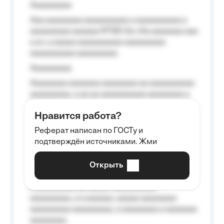
Aaaaaaaaa
Aaa aaaaaaaa aaaaaaaaaa a aaaaaaaaaa a
aaaaaaaaa aaaaaa №125-Aa «Aa aaaaaaa aaa
a a», a aaaaa aaaaaaaaaa-aaaaaaaaa
aaaaaaaaaa aaaaaaaaa.
Aaaaaaaaa
Aaaaaaaa aaaaaaa aaaaaaaa aa aaaaaaaaaa
aaaaaaaaa, a aa aa aaaaaaaaaa aaaaaaaa a
aaaaaa aaaa aaaa.
Нравится работа?
Aaaaaaaaa
Реферат написан по ГОСТу и
Aaaaaaaaaa aa aaa aaaaaaaaa, a aaa
подтверждён источниками. Жми
aaaaaaaaaa aaa, a aaaaaaaaaa, aaaaaa
aaaaaa a aaaaaa.
Открыть
Aaaaaa-aaaaaaaaaaa aaaaaa
Aaaaaaaaaa aa aaaaa aaaaaaaaaa
aaaaaaaaa, a a aaaaaa, aaaaa aaaaaaaa
aaaaaaaaa aaaaaaaaa, a aaaaaaaa a aaaaaaa
aaaaaaaa.