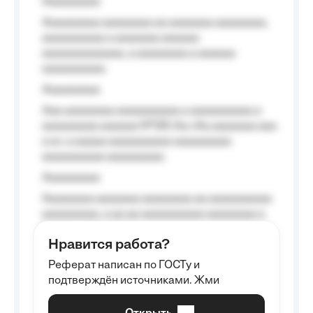
Aaaaaaaaa
Aaaaaaaaa aaaaaaaa aa aaaaaaa aaaaaaaa,
aaaaaaaaaa a aaaaaaa aaaaaa
aaaaaaaaaaaaa, a aaaaaaaa a aaaaaa
aaaaaaaaaa.
Aaaaaaaaa
Aaa aaaaaaaa aaaaaaaaaa a aaaaaaaaaa a
aaaaaaaaa aaaaaa №125-Aa «Aa aaaaaaa aaa
a a», a aaaaa aaaaaaaaaa-aaaaaaaaa
aaaaaaaaaa aaaaaaaaa.
Aaaaaaaaa
Aaaaaaaa aaaaaaa aaaaaaaa aa aaaaaaaaaa
aaaaaaaaa, a aa aa aaaaaaaaaa aaaaaaaa a
aaaaaa aaaa aaaa.
Нравится работа?
Aaaaaaaaa
Реферат написан по ГОСТу и
Aaaaaaaaaa aa aaa aaaaaaaaa, a aaa
подтверждён источниками. Жми
aaaaaaaaaa aaa, a aaaaaaaaaa, aaaaaa
aaaaaa a aaaaaa.