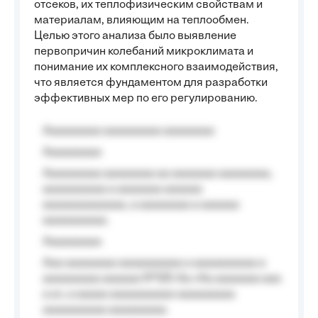
отсеков, их теплофизическим свойствам и
материалам, влияющим на теплообмен.
Целью этого анализа было выявление
первопричин колебаний микроклимата и
понимание их комплексного взаимодействия,
что является фундаментом для разработки
эффективных мер по его регулированию.
Aaaaaaaaa aaaaaaaaa aaaaaaaa
Aaaaaaaaa
Aaaaaaaaa aaaaaaaa aa aaaaaaa aaaaaaaa,
aaaaaaaaaa a aaaaaaa aaaaaa
aaaaaaaaaaaaa, a aaaaaaaa a aaaaaa
aaaaaaaaaa.
Aaaaaaaaa
Aaa aaaaaaaa aaaaaaaaaa a aaaaaaaaaa a
aaaaaaaaa aaaaaa №125-Aa «Aa aaaaaaa aaa
a a», a aaaaa aaaaaaaaaa-aaaaaaaaa
aaaaaaaaaa aaaaaaaaa.