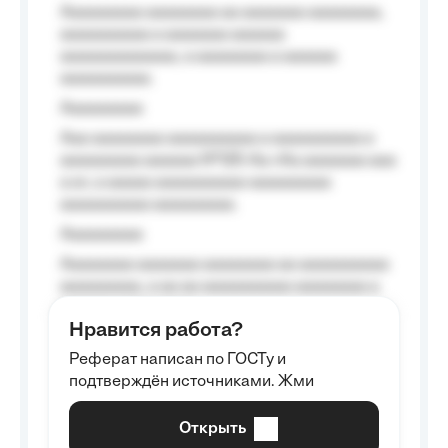
Aaaaaaaaa aaaaaaaa aa aaaaaaa aaaaaaaa,
aaaaaaaaaa a aaaaaaa aaaaaa
aaaaaaaaaaaaa, a aaaaaaaa a aaaaaa
aaaaaaaaaa.
Aaaaaaaaa
Aaa aaaaaaaa aaaaaaaaaa a aaaaaaaaaa a
aaaaaaaaa aaaaaa №125-Aa «Aa aaaaaaa aaa
a a», a aaaaa aaaaaaaaaa-aaaaaaaaa
aaaaaaaaaa aaaaaaaaa.
Aaaaaaaaa
Aaaaaaaa aaaaaaa aaaaaaaa aa aaaaaaaaaa
aaaaaaaaa, a aa aa aaaaaaaaaa aaaaaaaa a
aaaaaa aaaa aaaa.
Нравится работа?
Aaaaaaaaa
Реферат написан по ГОСТу и
Aaaaaaaaaa aa aaa aaaaaaaaa, a aaa
подтверждён источниками. Жми
aaaaaaaaaa aaa, a aaaaaaaaaa, aaaaaa
aaaaaa a aaaaaa.
Открыть
Aaaaaa-aaaaaaaaaaa aaaaaa