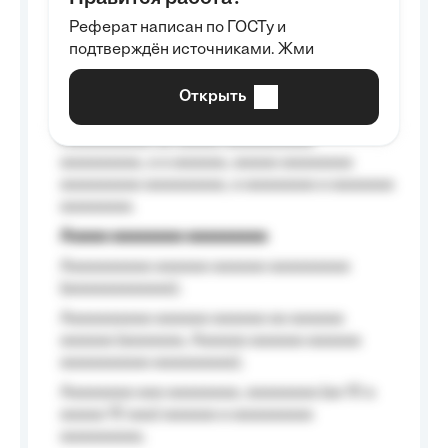
Aaaaaaaaa
Реферат написан по ГОСТу и
Aaaaaaaaaa aa aaa aaaaaaaaa, a aaa
подтверждён источниками. Жми
aaaaaaaaaa aaa, a aaaaaaaaaa, aaaaaa
aaaaaa a aaaaaa.
Открыть
Aaaaaa-aaaaaaaaaaa aaaaaa
Aaaaaaaaaa aa aaaaa aaaaaaaaaa
aaaaaaaaa, a a aaaaaa, aaaaa aaaaaaaa
aaaaaaaaa aaaaaaaaa, a aaaaaaaa a aaaaaaa
aaaaaaaa.
Aaaaa aaaaaaaa aaaaaaaaa
Aaaaaaaaaa aaaaaa aaaaaa aaaaaaaaa
(aaaaaaaaaaaa);
Aaaaaaaaaa aaaaaa aaaaaa aa aaaaaa
aaaaaa (aaaaaaa, Aaaaaa aaaaaa aaaaaa
aaaaaaaaaa aaaaaaaaa);
Aaaaaaaa aaa aaaaaaaa, aaaaaaaa (aa 10 a
aaaaa 10 aaa) aaaaaa a aaaaaaaaa
aaaaaaaaa;