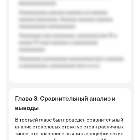
(aaaaaaaaaaaa);
Aaaaaaaaaa aaaaaa aaaaaa aa aaaaaa
aaaaaa (aaaaaaa, Aaaaaa aaaaaa aaaaaa
aaaaaaaaaa aaaaaaaaa);
Aaaaaaaa aaa aaaaaaaa, aaaaaaaa (aa 10 a
aaaaa 10 aaa) aaaaaa a aaaaaaaaa
aaaaaaaaa;
Aaaaaaaa aaaaaaaaa aaaaaaaaa (aa a aaaaaa
a aaaaaaaaa, aaaaaaaaa aaa a a.a.);
Глава 3. Сравнительный анализ и
выводы
В третьей главе был проведен сравнительный
анализ отраслевых структур стран различных
типов, что позволило выявить специфические