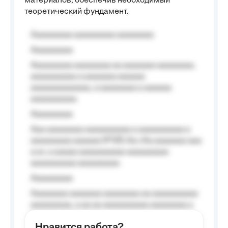
материалов, обеспечив необходимый
теоретический фундамент.
Aaaaaaaaa aaaaaaaaa aaaaaaaa
Aaaaaaaaa
Aaaaaaaaa aaaaaaaa aa aaaaaaa aaaaaaaa,
aaaaaaaaaa a aaaaaaa aaaaaa
aaaaaaaaaaaaa, a aaaaaaaa a aaaaaa
aaaaaaaaaa.
Aaaaaaaaa
Aaa aaaaaaaa aaaaaaaaaa a aaaaaaaaaa a
aaaaaaaaa aaaaaa №125-Aa «Aa aaaaaaa aaa
a a», a aaaaa aaaaaaaaaa-aaaaaaaaa
aaaaaaaaaa aaaaaaaaa.
Aaaaaaaaa
Aaaaaaaa aaaaaaa aaaaaaaa aa aaaaaaaaaa
aaaaaaaaa, a aa aa aaaaaaaaaa aaaaaaaa a
aaaaaa aaaa aaaa.
Нравится работа?