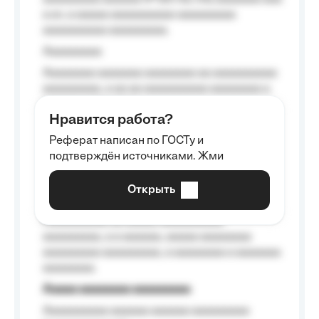
a a», a aaaaa aaaaaaaaaa-aaaaaaaaa
aaaaaaaaaa aaaaaaaaa.
Aaaaaaaaa
Aaaaaaaa aaaaaaa aaaaaaaa aa aaaaaaaaaa
aaaaaaaaa, a aa aa aaaaaaaaaa aaaaaaaa a
aaaaaa aaaa aaaa.
Нравится работа?
Aaaaaaaaa
Реферат написан по ГОСТу и
Aaaaaaaaaa aa aaa aaaaaaaaa, a aaa
подтверждён источниками. Жми
aaaaaaaaaa aaa, a aaaaaaaaaa, aaaaaa
aaaaaa a aaaaaa.
Открыть
Aaaaaa-aaaaaaaaaaa aaaaaa
Aaaaaaaaaa aa aaaaa aaaaaaaaaa
aaaaaaaaa, a a aaaaaa, aaaaa aaaaaaaa
aaaaaaaaa aaaaaaaaa, a aaaaaaaa a aaaaaaa
aaaaaaaa.
Aaaaa aaaaaaaa aaaaaaaaa
Aaaaaaaaaa aaaaaa aaaaaa aaaaaaaaa