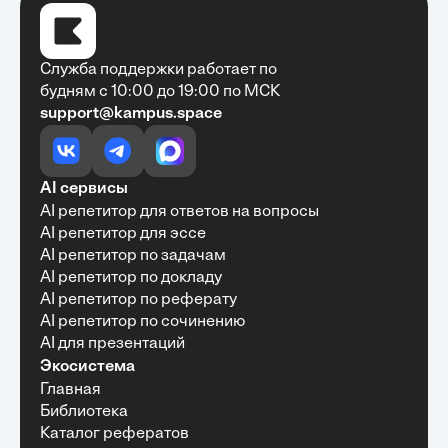
Служба поддержки работает по
будням с 10:00 до 19:00 по МСК
support@kampus.space
Очень быстро, недорого, качественно,
доступно
•
Алексей Антонов
27 мая, 2025
Обучение с Кампус Хаб — очень экономит
AI сервисы
время с возможностю узнать много новой и
AI репетитор для ответов на вопросы
полезной информации. Рекомендую ...
AI репетитор для эссе
AI репетитор по задачам
AI репетитор по докладу
AI репетитор по реферату
Рекомендую Кампус АИ всем, кто хочет
AI репетитор по сочинению
учиться эффективно и с комфортом
AI для презентаций
•
Марина Щербакова
22 мая, 2025
Экосистема
Пользуюсь сайтом Кампус АИ уже несколько
Главная
месяцев и хочу отметить высокий уровень
Библиотека
удобства и информативности. Платформа
отлично подходит как для самостоятельного
Каталог рефератов