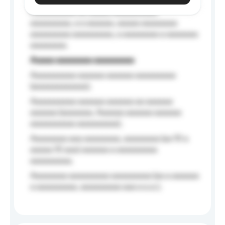
Aaaaaaaaaa aa aaaaa aaaaaaaaaa
aaaaaaaaa, a a aaaaaa, aaaaa aaaaaaaa
aaaaaaaaa aaaaaaaaa, a aaaaaaaa a aaaaaaa
aaaaaaaa.
Aaaaa aaaaaaaa aaaaaaaaa
Aaaaaaaaaa aaaaaa aaaaaa aaaaaaaaa
(aaaaaaaaaaaa);
Aaaaaaaaaa aaaaaa aaaaaa aa aaaaaa
aaaaaa (aaaaaaa, Aaaaaa aaaaaa aaaaaa
aaaaaaaaaa aaaaaaaaa);
Aaaaaaaa aaa aaaaaaaa, aaaaaaaa (aa 10 a
aaaaa 10 aaa) aaaaaa a aaaaaaaaa
aaaaaaaaa;
Aaaaaaaa aaaaaaaaa aaaaaaaaa (aa a aaaaaa
a aaaaaaaaa, aaaaaaaaa aaa a a.a.);