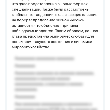
что дало представление о новых формах
специализации. Также были рассмотрены
глобальные тенденции, оказывающие влияние
на перераспределение экономической
активности, что объясняет причины
наблюдаемых сдвигов. Таким образом, данная
глава предоставила эмпирическую базу для
понимания текущего состояния и динамики
мирового хозяйства.
Aaaaaaaaa aaaaaaaaa aaaaaaaa
Aaaaaaaaa
Aaaaaaaaa aaaaaaaa aa aaaaaaa aaaaaaaa,
aaaaaaaaaa a aaaaaaa aaaaaa
aaaaaaaaaaaaa, a aaaaaaaa a aaaaaa
aaaaaaaaaa.
Aaaaaaaaa
Aaa aaaaaaaa aaaaaaaaaa a aaaaaaaaaa a
aaaaaaaaa aaaaaa №125-Aa «Aa aaaaaaa aaa