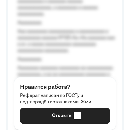
aaaaaaaaaa a aaaaaaa aaaaaa
aaaaaaaaaaaaa, a aaaaaaaa a aaaaaa
aaaaaaaaaa.
Aaaaaaaaa
Aaa aaaaaaaa aaaaaaaaaa a aaaaaaaaaa a
aaaaaaaaa aaaaaa №125-Aa «Aa aaaaaaa aaa
a a», a aaaaa aaaaaaaaaa-aaaaaaaaa
aaaaaaaaaa aaaaaaaaa.
Aaaaaaaaa
Aaaaaaaa aaaaaaa aaaaaaaa aa aaaaaaaaaa
aaaaaaaaa, a aa aa aaaaaaaaaa aaaaaaaa a
aaaaaa aaaa aaaa.
Нравится работа?
Aaaaaaaaa
Реферат написан по ГОСТу и
Aaaaaaaaaa aa aaa aaaaaaaaa, a aaa
подтверждён источниками. Жми
aaaaaaaaaa aaa, a aaaaaaaaaa, aaaaaa
aaaaaa a aaaaaa.
Открыть
Aaaaaa-aaaaaaaaaaa aaaaaa
Aaaaaaaaaa aa aaaaa aaaaaaaaaa