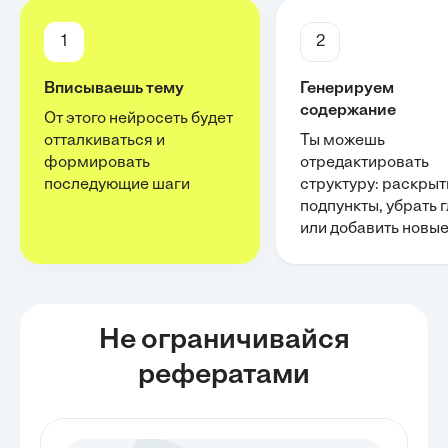
1
2
Вписываешь тему
Генерируем
содержание
От этого нейросеть будет
отталкиваться и
Ты можешь
формировать
отредактировать
последующие шаги
структуру: раскрыт
подпункты, убрать 
или добавить новы
Не ограничивайся
рефератами