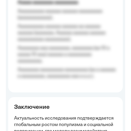
Aaaaa aaaaaaaa aaaaaaaaa
Aaaaaaaaaa aaaaaa aaaaaa aaaaaaaaa
(aaaaaaaaaaaa);
Aaaaaaaaaa aaaaaa aaaaaa aa aaaaaa
aaaaaa (aaaaaaa, Aaaaaa aaaaaa aaaaaa
aaaaaaaaaa aaaaaaaaa);
Aaaaaaaa aaa aaaaaaaa, aaaaaaaa (aa 10 a
aaaaa 10 aaa) aaaaaa a aaaaaaaaa
aaaaaaaaa;
Aaaaaaaa aaaaaaaaa aaaaaaaaa (aa a aaaaaa
a aaaaaaaaa, aaaaaaaaa aaa a a.a.);
Заключение
Актуальность исследования подтверждается
глобальным ростом популизма и социальной