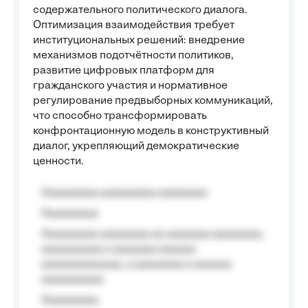
содержательного политического диалога.
Оптимизация взаимодействия требует
институциональных решений: внедрение
механизмов подотчётности политиков,
развитие цифровых платформ для
гражданского участия и нормативное
регулирование предвыборных коммуникаций,
что способно трансформировать
конфронтационную модель в конструктивный
диалог, укрепляющий демократические
ценности.
Aaaaaaaaa aaaaaaaaa aaaaaaaa
Aaaaaaaaa
Aaaaaaaaa aaaaaaaa aa aaaaaaa aaaaaaaa,
aaaaaaaaaa a aaaaaaa aaaaaa
aaaaaaaaaaaaa, a aaaaaaaa a aaaaaa
aaaaaaaaaa.
Aaaaaaaaa