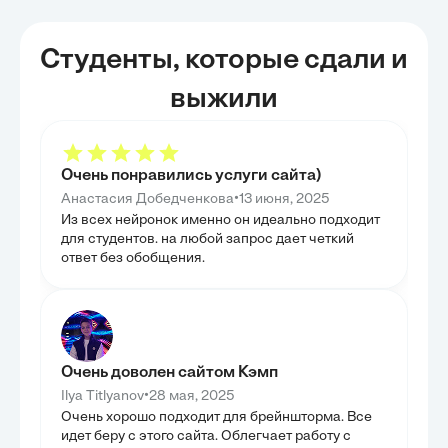
рассмотрены конкретные механизмы обработки
Рассмотрение м
обращений и разрешения конфликтных ситуаций,
календарного п
что позволило оценить реальное влияние института
оно может быть
на улучшение делового климата. Таким образом,
Студенты, которые сдали и
Особое внимани
глава предоставила комплексное представление о
планирования н
практическом применении правовых норм,
принимаемых ре
изученных ранее.
выжили
значимость. Та
продемонстриро
становится нео
управления.
ГЛАВА 3.
Очень понравились услуги сайта)
ОГРАНИ
ПРИМЕН
•
Анастасия Добедченкова
13 июня, 2025
Из всех нейронок именно он идеально подходит
В данной главе
практического 
для студентов. на любой запрос дает четкий
календарного п
ответ без обобщения.
кульминацией и
конкретные при
российских ком
реальные преи
типичных сложн
внедрении дало
барьеров на пу
Обсуждение пут
Очень доволен сайтом Кэмп
предложило пра
повышения эфф
•
Ilya Titlyanov
28 мая, 2025
образом, глава 
Очень хорошо подходит для брейншторма. Все
планирование ра
предложила реш
идет беру с этого сайта. Облегчает работу с