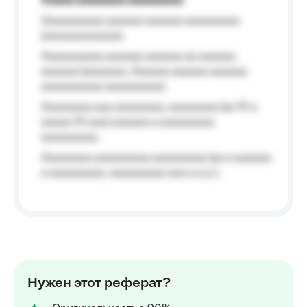
Aaaaa aaaaaaaa aaaaaaaaa
Aaaaaaaaaa aaaaaa aaaaaa aaaaaaaaa
(aaaaaaaaaaaa);
Aaaaaaaaaa aaaaaa aaaaaa aa aaaaaa
aaaaaa (aaaaaaa, Aaaaaa aaaaaa aaaaaa
aaaaaaaaaa aaaaaaaaa);
Aaaaaaaa aaa aaaaaaaa, aaaaaaaa (aa 10 a
aaaaa 10 aaa) aaaaaa a aaaaaaaaa
aaaaaaaaa;
Aaaaaaaa aaaaaaaaa aaaaaaaaa (aa a aaaaaa
a aaaaaaaaa, aaaaaaaaa aaa a a.a.);
Нужен этот реферат?