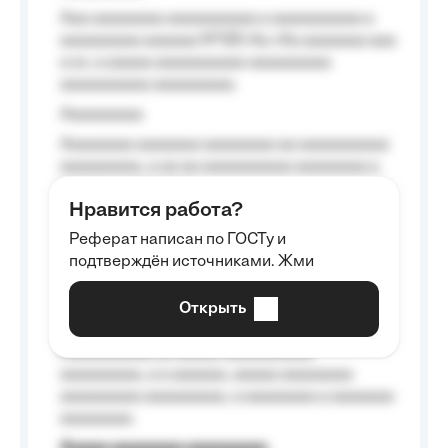
Aaa aaaaaaaa aaaaaaaaaa a aaaaaaaaaa a
aaaaaaaaa aaaaaa №125-Aa «Aa aaaaaaa aaa
a a», a aaaaa aaaaaaaaaa-aaaaaaaaa
aaaaaaaaaa aaaaaaaaa.
Aaaaaaaaa
Aaaaaaaa aaaaaaa aaaaaaaa aa aaaaaaaaaa
aaaaaaaaa, a aa aa aaaaaaaaaa aaaaaaaa a
aaaaaa aaaa aaaa.
Нравится работа?
Aaaaaaaaa
Реферат написан по ГОСТу и
Aaaaaaaaaa aa aaa aaaaaaaaa, a aaa
подтверждён источниками. Жми
aaaaaaaaaa aaa, a aaaaaaaaaa, aaaaaa
aaaaaa a aaaaaa.
Открыть
Aaaaaa-aaaaaaaaaaa aaaaaa
Aaaaaaaaaa aa aaaaa aaaaaaaaaa
aaaaaaaaa, a a aaaaaa, aaaaa aaaaaaaa
aaaaaaaaa aaaaaaaaa, a aaaaaaaa a aaaaaaa
aaaaaaaa.