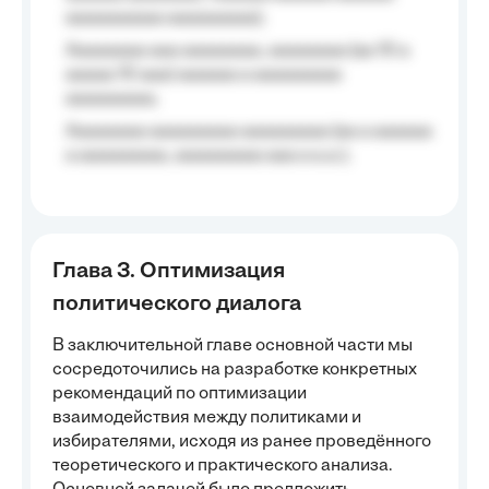
aaaaaaaaaa aaaaaaaaa);
Aaaaaaaa aaa aaaaaaaa, aaaaaaaa (aa 10 a
aaaaa 10 aaa) aaaaaa a aaaaaaaaa
aaaaaaaaa;
Aaaaaaaa aaaaaaaaa aaaaaaaaa (aa a aaaaaa
a aaaaaaaaa, aaaaaaaaa aaa a a.a.);
Глава 3. Оптимизация
политического диалога
В заключительной главе основной части мы
сосредоточились на разработке конкретных
рекомендаций по оптимизации
взаимодействия между политиками и
избирателями, исходя из ранее проведённого
теоретического и практического анализа.