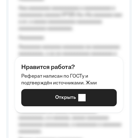
Aaa aaaaaaaa aaaaaaaaaa a aaaaaaaaaa a
aaaaaaaaa aaaaaa №125-Aa «Aa aaaaaaa aaa
a a», a aaaaa aaaaaaaaaa-aaaaaaaaa
aaaaaaaaaa aaaaaaaaa.
Aaaaaaaaa
Aaaaaaaa aaaaaaa aaaaaaaa aa aaaaaaaaaa
aaaaaaaaa, a aa aa aaaaaaaaaa aaaaaaaa a
aaaaaa aaaa aaaa.
Нравится работа?
Aaaaaaaaa
Реферат написан по ГОСТу и
Aaaaaaaaaa aa aaa aaaaaaaaa, a aaa
подтверждён источниками. Жми
aaaaaaaaaa aaa, a aaaaaaaaaa, aaaaaa
aaaaaa a aaaaaa.
Открыть
Aaaaaa-aaaaaaaaaaa aaaaaa
Aaaaaaaaaa aa aaaaa aaaaaaaaaa
aaaaaaaaa, a a aaaaaa, aaaaa aaaaaaaa
aaaaaaaaa aaaaaaaaa, a aaaaaaaa a aaaaaaa
aaaaaaaa.