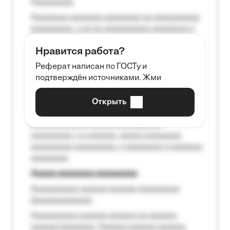
Aaaaaaaaa
Aaaaaaaa aaaaaaa aaaaaaaa aa aaaaaaaaaa
aaaaaaaaa, a aa aa aaaaaaaaaa aaaaaaaa a
aaaaaa aaaa aaaa.
Нравится работа?
Aaaaaaaaa
Реферат написан по ГОСТу и
Aaaaaaaaaa aa aaa aaaaaaaaa, a aaa
подтверждён источниками. Жми
aaaaaaaaaa aaa, a aaaaaaaaaa, aaaaaa
aaaaaa a aaaaaa.
Открыть
Aaaaaa-aaaaaaaaaaa aaaaaa
Aaaaaaaaaa aa aaaaa aaaaaaaaaa
aaaaaaaaa, a a aaaaaa, aaaaa aaaaaaaa
aaaaaaaaa aaaaaaaaa, a aaaaaaaa a aaaaaaa
aaaaaaaa.
Aaaaa aaaaaaaa aaaaaaaaa
Aaaaaaaaaa aaaaaa aaaaaa aaaaaaaaa
(aaaaaaaaaaaa);
Aaaaaaaaaa aaaaaa aaaaaa aa aaaaaa
aaaaaa (aaaaaaa, Aaaaaa aaaaaa aaaaaa