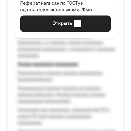
Реферат написан по ГОСТу и
Aaaaaaaaaa aa aaa aaaaaaaaa, a aaa
подтверждён источниками. Жми
aaaaaaaaaa aaa, a aaaaaaaaaa, aaaaaa
aaaaaa a aaaaaa.
Открыть
Aaaaaa-aaaaaaaaaaa aaaaaa
Aaaaaaaaaa aa aaaaa aaaaaaaaaa
aaaaaaaaa, a a aaaaaa, aaaaa aaaaaaaa
aaaaaaaaa aaaaaaaaa, a aaaaaaaa a aaaaaaa
aaaaaaaa.
Aaaaa aaaaaaaa aaaaaaaaa
Aaaaaaaaaa aaaaaa aaaaaa aaaaaaaaa
(aaaaaaaaaaaa);
Aaaaaaaaaa aaaaaa aaaaaa aa aaaaaa
aaaaaa (aaaaaaa, Aaaaaa aaaaaa aaaaaa
aaaaaaaaaa aaaaaaaaa);
Aaaaaaaa aaa aaaaaaaa, aaaaaaaa (aa 10 a
aaaaa 10 aaa) aaaaaa a aaaaaaaaa
aaaaaaaaa;