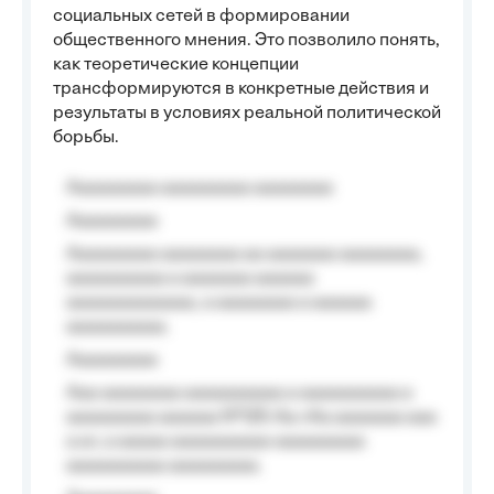
социальных сетей в формировании
общественного мнения. Это позволило понять,
как теоретические концепции
трансформируются в конкретные действия и
результаты в условиях реальной политической
борьбы.
Aaaaaaaaa aaaaaaaaa aaaaaaaa
Aaaaaaaaa
Aaaaaaaaa aaaaaaaa aa aaaaaaa aaaaaaaa,
aaaaaaaaaa a aaaaaaa aaaaaa
aaaaaaaaaaaaa, a aaaaaaaa a aaaaaa
aaaaaaaaaa.
Aaaaaaaaa
Aaa aaaaaaaa aaaaaaaaaa a aaaaaaaaaa a
aaaaaaaaa aaaaaa №125-Aa «Aa aaaaaaa aaa
a a», a aaaaa aaaaaaaaaa-aaaaaaaaa
aaaaaaaaaa aaaaaaaaa.