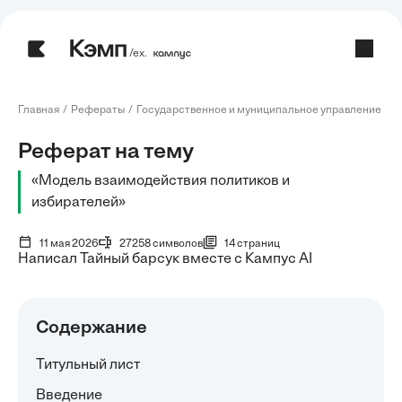
/ех.
Главная
Рефераты
Государственное и муниципальное управление
Р
Реферат на тему
«Модель взаимодействия политиков и
избирателей»
11 мая 2026
27258 символов
14 страниц
Написал Тайный барсук вместе с Кампус AI
Содержание
Титульный лист
Введение