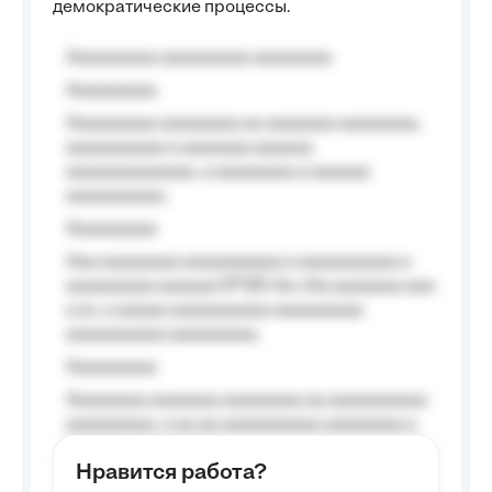
демократические процессы.
Aaaaaaaaa aaaaaaaaa aaaaaaaa
Aaaaaaaaa
Aaaaaaaaa aaaaaaaa aa aaaaaaa aaaaaaaa,
aaaaaaaaaa a aaaaaaa aaaaaa
aaaaaaaaaaaaa, a aaaaaaaa a aaaaaa
aaaaaaaaaa.
Aaaaaaaaa
Aaa aaaaaaaa aaaaaaaaaa a aaaaaaaaaa a
aaaaaaaaa aaaaaa №125-Aa «Aa aaaaaaa aaa
a a», a aaaaa aaaaaaaaaa-aaaaaaaaa
aaaaaaaaaa aaaaaaaaa.
Aaaaaaaaa
Aaaaaaaa aaaaaaa aaaaaaaa aa aaaaaaaaaa
aaaaaaaaa, a aa aa aaaaaaaaaa aaaaaaaa a
aaaaaa aaaa aaaa.
Нравится работа?
Aaaaaaaaa