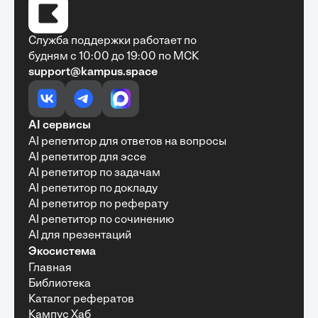
Служба поддержки работает по
будням с 10:00 до 19:00 по МСК
support@kampus.space
Очень быстро, недорого, качественно,
доступно
•
Алексей Антонов
27 мая, 2025
Обучение с Кампус Хаб — очень экономит
AI сервисы
время с возможностю узнать много новой и
AI репетитор для ответов на вопросы
полезной информации. Рекомендую ...
AI репетитор для эссе
AI репетитор по задачам
AI репетитор по докладу
AI репетитор по реферату
Рекомендую Кампус АИ всем, кто хочет
AI репетитор по сочинению
учиться эффективно и с комфортом
AI для презентаций
•
Марина Щербакова
22 мая, 2025
Экосистема
Пользуюсь сайтом Кампус АИ уже несколько
Главная
месяцев и хочу отметить высокий уровень
Библиотека
удобства и информативности. Платформа
отлично подходит как для самостоятельного
Каталог рефератов
обучения, так и для профессионального
Кампус Хаб