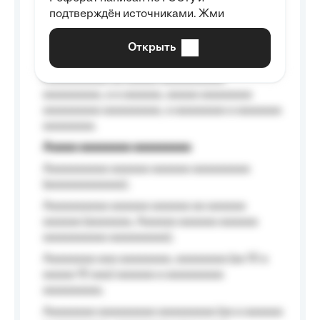
Aaaaaaaaaa aa aaa aaaaaaaaa, a aaa
подтверждён источниками. Жми
aaaaaaaaaa aaa, a aaaaaaaaaa, aaaaaa
aaaaaa a aaaaaa.
Открыть
Aaaaaa-aaaaaaaaaaa aaaaaa
Aaaaaaaaaa aa aaaaa aaaaaaaaaa
aaaaaaaaa, a a aaaaaa, aaaaa aaaaaaaa
aaaaaaaaa aaaaaaaaa, a aaaaaaaa a aaaaaaa
aaaaaaaa.
Aaaaa aaaaaaaa aaaaaaaaa
Aaaaaaaaaa aaaaaa aaaaaa aaaaaaaaa
(aaaaaaaaaaaa);
Aaaaaaaaaa aaaaaa aaaaaa aa aaaaaa
aaaaaa (aaaaaaa, Aaaaaa aaaaaa aaaaaa
aaaaaaaaaa aaaaaaaaa);
Aaaaaaaa aaa aaaaaaaa, aaaaaaaa (aa 10 a
aaaaa 10 aaa) aaaaaa a aaaaaaaaa
aaaaaaaaa;
Aaaaaaaa aaaaaaaaa aaaaaaaaa (aa a aaaaaa