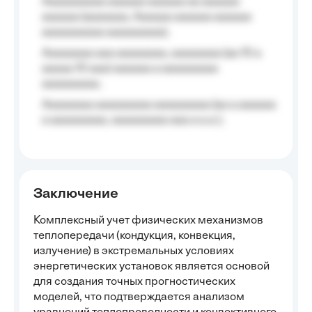
Aaaaaaaaaa aaaaaa aaaaaa aa aaaaaa
aaaaaa (aaaaaaa, Aaaaaa aaaaaa aaaaaa
aaaaaaaaaa aaaaaaaaa);
Aaaaaaaa aaa aaaaaaaa, aaaaaaaa (aa 10 a
aaaaa 10 aaa) aaaaaa a aaaaaaaaa
aaaaaaaaa;
Aaaaaaaa aaaaaaaaa aaaaaaaaa (aa a aaaaaa
a aaaaaaaaa, aaaaaaaaa aaa a a.a.);
Заключение
Комплексный учет физических механизмов
теплопередачи (кондукция, конвекция,
излучение) в экстремальных условиях
энергетических установок является основой
для создания точных прогностических
моделей, что подтверждается анализом