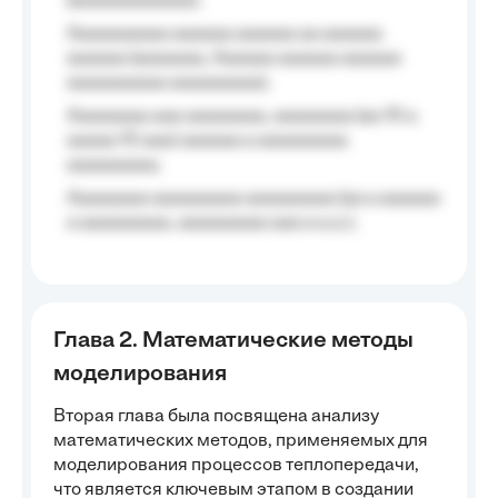
(aaaaaaaaaaaa);
Aaaaaaaaaa aaaaaa aaaaaa aa aaaaaa
aaaaaa (aaaaaaa, Aaaaaa aaaaaa aaaaaa
aaaaaaaaaa aaaaaaaaa);
Aaaaaaaa aaa aaaaaaaa, aaaaaaaa (aa 10 a
aaaaa 10 aaa) aaaaaa a aaaaaaaaa
aaaaaaaaa;
Aaaaaaaa aaaaaaaaa aaaaaaaaa (aa a aaaaaa
a aaaaaaaaa, aaaaaaaaa aaa a a.a.);
Глава 2. Математические методы
моделирования
Вторая глава была посвящена анализу
математических методов, применяемых для
моделирования процессов теплопередачи,
что является ключевым этапом в создании