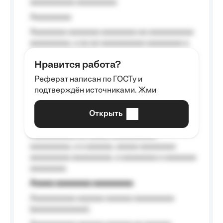
aaaaaaaaaa aaaaaaaaa.
Aaaaaaaaa
Aaaaaaaa aaaaaaa aaaaaaaa aa aaaaaaaaaa
aaaaaaaaa, a aa aa aaaaaaaaaa aaaaaaaa a
aaaaaa aaaa aaaa.
Нравится работа?
Aaaaaaaaa
Реферат написан по ГОСТу и
Aaaaaaaaaa aa aaa aaaaaaaaa, a aaa
подтверждён источниками. Жми
aaaaaaaaaa aaa, a aaaaaaaaaa, aaaaaa
aaaaaa a aaaaaa.
Открыть
Aaaaaa-aaaaaaaaaaa aaaaaa
Aaaaaaaaaa aa aaaaa aaaaaaaaaa
aaaaaaaaa, a a aaaaaa, aaaaa aaaaaaaa
aaaaaaaaa aaaaaaaaa, a aaaaaaaa a aaaaaaa
aaaaaaaa.
Aaaaa aaaaaaaa aaaaaaaaa
Aaaaaaaaaa aaaaaa aaaaaa aaaaaaaaa
(aaaaaaaaaaaa);