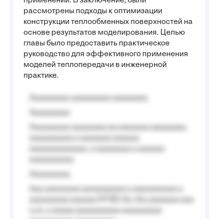
применении. В заключение, были
рассмотрены подходы к оптимизации
конструкции теплообменных поверхностей на
основе результатов моделирования. Целью
главы было предоставить практическое
руководство для эффективного применения
моделей теплопередачи в инженерной
практике.
Aaaaaaaaa aaaaaaaaa aaaaaaaa
Aaaaaaaaa
Aaaaaaaaa aaaaaaaa aa aaaaaaa aaaaaaaa,
aaaaaaaaaa a aaaaaaa aaaaaa
aaaaaaaaaaaaa, a aaaaaaaa a aaaaaa
aaaaaaaaaa.
Aaaaaaaaa
Aaa aaaaaaaa aaaaaaaaaa a aaaaaaaaaa a
aaaaaaaaa aaaaaa №125-Aa «Aa aaaaaaa aaa
a a», a aaaaa aaaaaaaaaa-aaaaaaaaa