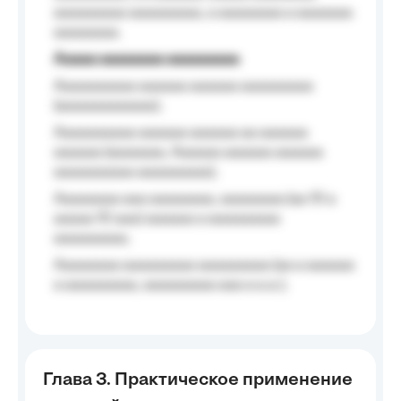
aaaaaaaaa aaaaaaaaa, a aaaaaaaa a aaaaaaa
aaaaaaaa.
Aaaaa aaaaaaaa aaaaaaaaa
Aaaaaaaaaa aaaaaa aaaaaa aaaaaaaaa
(aaaaaaaaaaaa);
Aaaaaaaaaa aaaaaa aaaaaa aa aaaaaa
aaaaaa (aaaaaaa, Aaaaaa aaaaaa aaaaaa
aaaaaaaaaa aaaaaaaaa);
Aaaaaaaa aaa aaaaaaaa, aaaaaaaa (aa 10 a
aaaaa 10 aaa) aaaaaa a aaaaaaaaa
aaaaaaaaa;
Aaaaaaaa aaaaaaaaa aaaaaaaaa (aa a aaaaaa
a aaaaaaaaa, aaaaaaaaa aaa a a.a.);
Глава 3. Практическое применение