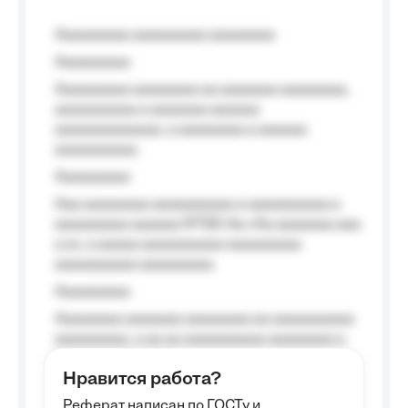
Aaaaaaaaa aaaaaaaaa aaaaaaaa
Aaaaaaaaa
Aaaaaaaaa aaaaaaaa aa aaaaaaa aaaaaaaa,
aaaaaaaaaa a aaaaaaa aaaaaa
aaaaaaaaaaaaa, a aaaaaaaa a aaaaaa
aaaaaaaaaa.
Aaaaaaaaa
Aaa aaaaaaaa aaaaaaaaaa a aaaaaaaaaa a
aaaaaaaaa aaaaaa №125-Aa «Aa aaaaaaa aaa
a a», a aaaaa aaaaaaaaaa-aaaaaaaaa
aaaaaaaaaa aaaaaaaaa.
Aaaaaaaaa
Aaaaaaaa aaaaaaa aaaaaaaa aa aaaaaaaaaa
aaaaaaaaa, a aa aa aaaaaaaaaa aaaaaaaa a
aaaaaa aaaa aaaa.
Нравится работа?
Aaaaaaaaa
Реферат написан по ГОСТу и