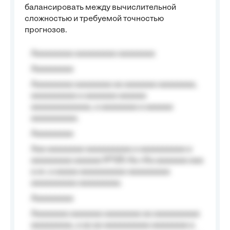
балансировать между вычислительной
сложностью и требуемой точностью
прогнозов.
Aaaaaaaaa aaaaaaaaa aaaaaaaa
Aaaaaaaaa
Aaaaaaaaa aaaaaaaa aa aaaaaaa aaaaaaaa,
aaaaaaaaaa a aaaaaaa aaaaaa
aaaaaaaaaaaaa, a aaaaaaaa a aaaaaa
aaaaaaaaaa.
Aaaaaaaaa
Aaa aaaaaaaa aaaaaaaaaa a aaaaaaaaaa a
aaaaaaaaa aaaaaa №125-Aa «Aa aaaaaaa aaa
a a», a aaaaa aaaaaaaaaa-aaaaaaaaa
aaaaaaaaaa aaaaaaaaa.
Aaaaaaaaa
Aaaaaaaa aaaaaaa aaaaaaaa aa aaaaaaaaaa
aaaaaaaaa, a aa aa aaaaaaaaaa aaaaaaaa a