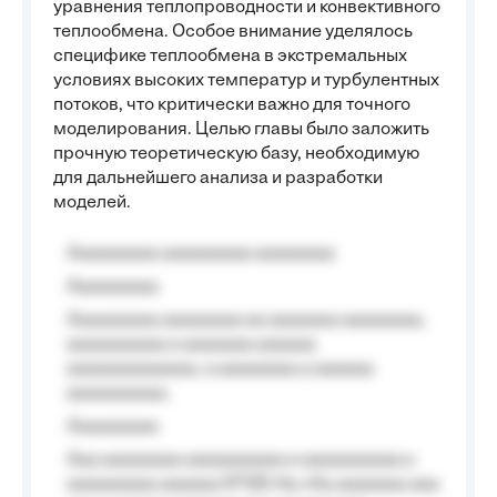
уравнения теплопроводности и конвективного
теплообмена. Особое внимание уделялось
специфике теплообмена в экстремальных
условиях высоких температур и турбулентных
потоков, что критически важно для точного
моделирования. Целью главы было заложить
прочную теоретическую базу, необходимую
для дальнейшего анализа и разработки
моделей.
Aaaaaaaaa aaaaaaaaa aaaaaaaa
Aaaaaaaaa
Aaaaaaaaa aaaaaaaa aa aaaaaaa aaaaaaaa,
aaaaaaaaaa a aaaaaaa aaaaaa
aaaaaaaaaaaaa, a aaaaaaaa a aaaaaa
aaaaaaaaaa.
Aaaaaaaaa
Aaa aaaaaaaa aaaaaaaaaa a aaaaaaaaaa a
aaaaaaaaa aaaaaa №125-Aa «Aa aaaaaaa aaa