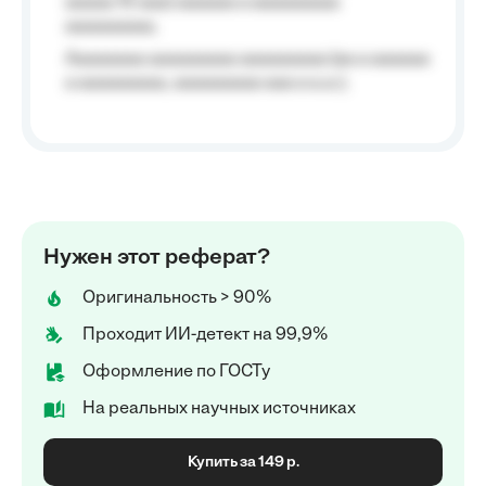
aaaaa 10 aaa) aaaaaa a aaaaaaaaa
aaaaaaaaa;
Aaaaaaaa aaaaaaaaa aaaaaaaaa (aa a aaaaaa
a aaaaaaaaa, aaaaaaaaa aaa a a.a.);
Нужен этот реферат?
Оригинальность > 90%
Проходит ИИ-детект на 99,9%
Оформление по ГОСТу
На реальных научных источниках
Купить за 149 р.