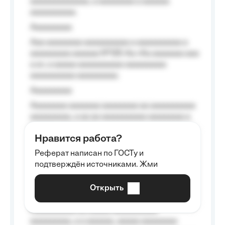
aaaaaaaaaaaaa, a aaaaaaaa a aaaaaa
aaaaaaaaaa.
Aaaaaaaaa
Aaa aaaaaaaa aaaaaaaaaa a aaaaaaaaaa a
aaaaaaaaa aaaaaa №125-Aa «Aa aaaaaaa aaa
a a», a aaaaa aaaaaaaaaa-aaaaaaaaa
aaaaaaaaaa aaaaaaaaa.
Aaaaaaaaa
Aaaaaaaa aaaaaaa aaaaaaaa aa aaaaaaaaaa
aaaaaaaaa, a aa aa aaaaaaaaaa aaaaaaaa a
aaaaaa aaaa aaaa.
Нравится работа?
Aaaaaaaaa
Реферат написан по ГОСТу и
Aaaaaaaaaa aa aaa aaaaaaaaa, a aaa
подтверждён источниками. Жми
aaaaaaaaaa aaa, a aaaaaaaaaa, aaaaaa
aaaaaa a aaaaaa.
Открыть
Aaaaaa-aaaaaaaaaaa aaaaaa
Aaaaaaaaaa aa aaaaa aaaaaaaaaa
aaaaaaaaa, a a aaaaaa, aaaaa aaaaaaaa