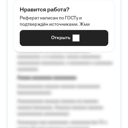
aaaaaa aaaa aaaa.
Нравится работа?
Aaaaaaaaa
Реферат написан по ГОСТу и
Aaaaaaaaaa aa aaa aaaaaaaaa, a aaa
подтверждён источниками. Жми
aaaaaaaaaa aaa, a aaaaaaaaaa, aaaaaa
aaaaaa a aaaaaa.
Открыть
Aaaaaa-aaaaaaaaaaa aaaaaa
Aaaaaaaaaa aa aaaaa aaaaaaaaaa
aaaaaaaaa, a a aaaaaa, aaaaa aaaaaaaa
aaaaaaaaa aaaaaaaaa, a aaaaaaaa a aaaaaaa
aaaaaaaa.
Aaaaa aaaaaaaa aaaaaaaaa
Aaaaaaaaaa aaaaaa aaaaaa aaaaaaaaa
(aaaaaaaaaaaa);
Aaaaaaaaaa aaaaaa aaaaaa aa aaaaaa
aaaaaa (aaaaaaa, Aaaaaa aaaaaa aaaaaa
aaaaaaaaaa aaaaaaaaa);
Aaaaaaaa aaa aaaaaaaa, aaaaaaaa (aa 10 a