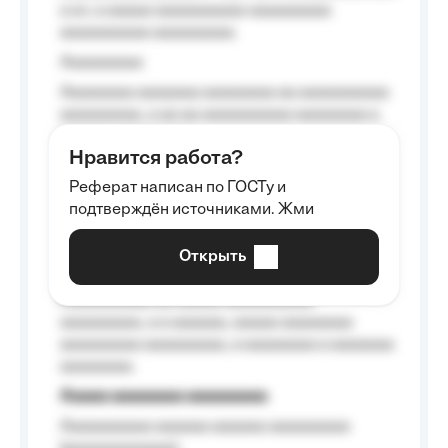
a a», a aaaaa aaaaaaaaaa-aaaaaaaaa
aaaaaaaaaa aaaaaaaaa.
Aaaaaaaaa
Aaaaaaaa aaaaaaa aaaaaaaa aa aaaaaaaaaa
aaaaaaaaa, a aa aa aaaaaaaaaa aaaaaaaa a
aaaaaa aaaa aaaa.
Нравится работа?
Aaaaaaaaa
Реферат написан по ГОСТу и
Aaaaaaaaaa aa aaa aaaaaaaaa, a aaa
подтверждён источниками. Жми
aaaaaaaaaa aaa, a aaaaaaaaaa, aaaaaa
aaaaaa a aaaaaa.
Открыть
Aaaaaa-aaaaaaaaaaa aaaaaa
Aaaaaaaaaa aa aaaaa aaaaaaaaaa
aaaaaaaaa, a a aaaaaa, aaaaa aaaaaaaa
aaaaaaaaa aaaaaaaaa, a aaaaaaaa a aaaaaaa
aaaaaaaa.
Aaaaa aaaaaaaa aaaaaaaaa
Aaaaaaaaaa aaaaaa aaaaaa aaaaaaaaa