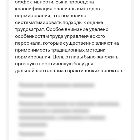
эффективности. Была проведена
классификация различных методов
нормирования, что позволило
систематизировать подходы к оценке
трудозатрат. Особое внимание уделено
особенностям труда управленческого
персонала, которые существенно влияют на
применимость традиционных методик
нормирования. Целью главы было заложить
прочную теоретическую базу для
дальнейшего анализа практических аспектов.
Aaaaaaaaa aaaaaaaaa aaaaaaaa
Aaaaaaaaa
Aaaaaaaaa aaaaaaaa aa aaaaaaa aaaaaaaa,
aaaaaaaaaa a aaaaaaa aaaaaa
aaaaaaaaaaaaa, a aaaaaaaa a aaaaaa
aaaaaaaaaa.
Aaaaaaaaa