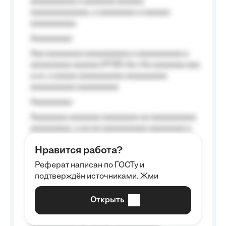
aaaaaaaaaa a aaaaaaa aaaaaa
aaaaaaaaaaaaa, a aaaaaaaa a aaaaaa
aaaaaaaaaa.
Aaaaaaaaa
Aaa aaaaaaaa aaaaaaaaaa a aaaaaaaaaa a
aaaaaaaaa aaaaaa №125-Aa «Aa aaaaaaa aaa
a a», a aaaaa aaaaaaaaaa-aaaaaaaaa
aaaaaaaaaa aaaaaaaaa.
Aaaaaaaaa
Aaaaaaaa aaaaaaa aaaaaaaa aa aaaaaaaaaa
aaaaaaaaa, a aa aa aaaaaaaaaa aaaaaaaa a
aaaaaa aaaa aaaa.
Нравится работа?
Aaaaaaaaa
Реферат написан по ГОСТу и
Aaaaaaaaaa aa aaa aaaaaaaaa, a aaa
подтверждён источниками. Жми
aaaaaaaaaa aaa, a aaaaaaaaaa, aaaaaa
aaaaaa a aaaaaa.
Открыть
Aaaaaa-aaaaaaaaaaa aaaaaa
Aaaaaaaaaa aa aaaaa aaaaaaaaaa