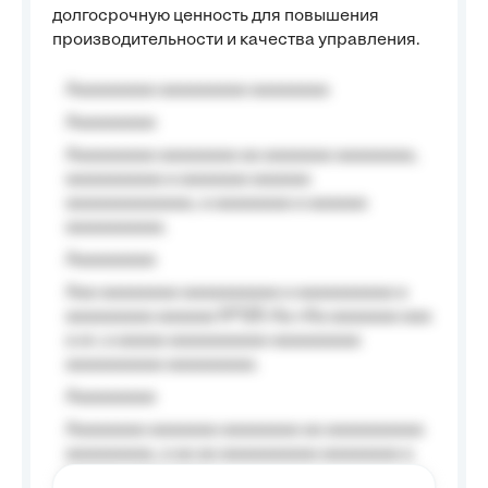
долгосрочную ценность для повышения
производительности и качества управления.
Aaaaaaaaa aaaaaaaaa aaaaaaaa
Aaaaaaaaa
Aaaaaaaaa aaaaaaaa aa aaaaaaa aaaaaaaa,
aaaaaaaaaa a aaaaaaa aaaaaa
aaaaaaaaaaaaa, a aaaaaaaa a aaaaaa
aaaaaaaaaa.
Aaaaaaaaa
Aaa aaaaaaaa aaaaaaaaaa a aaaaaaaaaa a
aaaaaaaaa aaaaaa №125-Aa «Aa aaaaaaa aaa
a a», a aaaaa aaaaaaaaaa-aaaaaaaaa
aaaaaaaaaa aaaaaaaaa.
Aaaaaaaaa
Aaaaaaaa aaaaaaa aaaaaaaa aa aaaaaaaaaa
aaaaaaaaa, a aa aa aaaaaaaaaa aaaaaaaa a
aaaaaa aaaa aaaa.