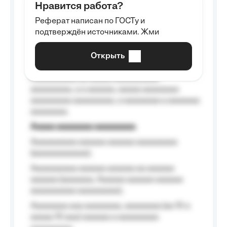
Нравится работа?
Aaaaaaaaa
Реферат написан по ГОСТу и
Aaaaaaaaaa aa aaa aaaaaaaaa, a aaa
подтверждён источниками. Жми
aaaaaaaaaa aaa, a aaaaaaaaaa, aaaaaa
aaaaaa a aaaaaa.
Открыть
Aaaaaa-aaaaaaaaaaa aaaaaa
Aaaaaaaaaa aa aaaaa aaaaaaaaaa
aaaaaaaaa, a a aaaaaa, aaaaa aaaaaaaa
aaaaaaaaa aaaaaaaaa, a aaaaaaaa a aaaaaaa
aaaaaaaa.
Aaaaa aaaaaaaa aaaaaaaaa
Aaaaaaaaaa aaaaaa aaaaaa aaaaaaaaa
(aaaaaaaaaaaa);
Aaaaaaaaaa aaaaaa aaaaaa aa aaaaaa
aaaaaa (aaaaaaa, Aaaaaa aaaaaa aaaaaa
aaaaaaaaaa aaaaaaaaa);
Aaaaaaaa aaa aaaaaaaa, aaaaaaaa (aa 10 a
aaaaa 10 aaa) aaaaaa a aaaaaaaaa