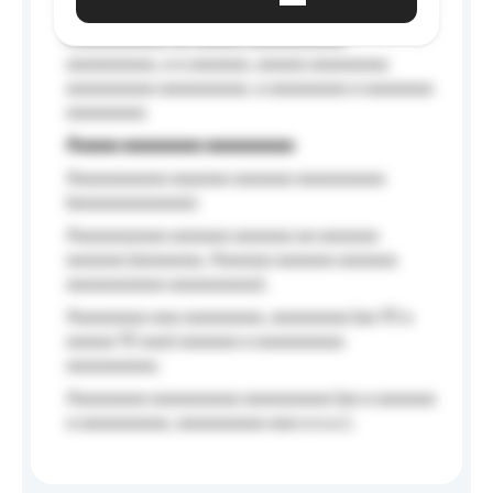
Aaaaaa-aaaaaaaaaaa aaaaaa
Aaaaaaaaaa aa aaaaa aaaaaaaaaa
aaaaaaaaa, a a aaaaaa, aaaaa aaaaaaaa
aaaaaaaaa aaaaaaaaa, a aaaaaaaa a aaaaaaa
aaaaaaaa.
Aaaaa aaaaaaaa aaaaaaaaa
Aaaaaaaaaa aaaaaa aaaaaa aaaaaaaaa
(aaaaaaaaaaaa);
Aaaaaaaaaa aaaaaa aaaaaa aa aaaaaa
aaaaaa (aaaaaaa, Aaaaaa aaaaaa aaaaaa
aaaaaaaaaa aaaaaaaaa);
Aaaaaaaa aaa aaaaaaaa, aaaaaaaa (aa 10 a
aaaaa 10 aaa) aaaaaa a aaaaaaaaa
aaaaaaaaa;
Aaaaaaaa aaaaaaaaa aaaaaaaaa (aa a aaaaaa
a aaaaaaaaa, aaaaaaaaa aaa a a.a.);