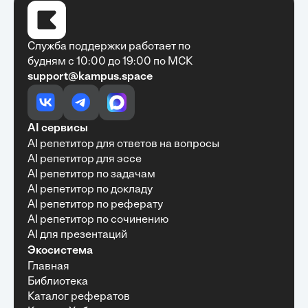
Служба поддержки работает по
будням с 10:00 до 19:00 по МСК
support@kampus.space
Очень быстро, недорого, качественно,
доступно
•
Алексей Антонов
27 мая, 2025
Обучение с Кампус Хаб — очень экономит
AI сервисы
время с возможностю узнать много новой и
AI репетитор для ответов на вопросы
полезной информации. Рекомендую ...
AI репетитор для эссе
AI репетитор по задачам
AI репетитор по докладу
AI репетитор по реферату
Рекомендую Кампус АИ всем, кто хочет
AI репетитор по сочинению
учиться эффективно и с комфортом
AI для презентаций
•
Марина Щербакова
22 мая, 2025
Экосистема
Пользуюсь сайтом Кампус АИ уже несколько
Главная
месяцев и хочу отметить высокий уровень
Библиотека
удобства и информативности. Платформа
отлично подходит как для самостоятельного
Каталог рефератов
обучения, так и для профессионального