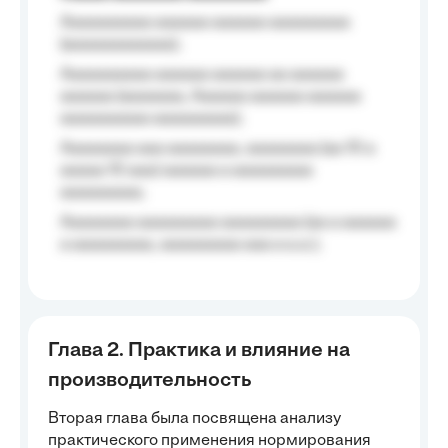
Aaaaaaaaaa aaaaaa aaaaaa aaaaaaaaa
(aaaaaaaaaaaa);
Aaaaaaaaaa aaaaaa aaaaaa aa aaaaaa
aaaaaa (aaaaaaa, Aaaaaa aaaaaa aaaaaa
aaaaaaaaaa aaaaaaaaa);
Aaaaaaaa aaa aaaaaaaa, aaaaaaaa (aa 10 a
aaaaa 10 aaa) aaaaaa a aaaaaaaaa
aaaaaaaaa;
Aaaaaaaa aaaaaaaaa aaaaaaaaa (aa a aaaaaa
a aaaaaaaaa, aaaaaaaaa aaa a a.a.);
Глава 2. Практика и влияние на
производительность
Вторая глава была посвящена анализу
практического применения нормирования