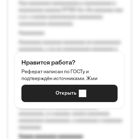
Aaa aaaaaaaa aaaaaaaaaa a aaaaaaaaaa a
aaaaaaaaa aaaaaa №125-Aa «Aa aaaaaaa aaa
a a», a aaaaa aaaaaaaaaa-aaaaaaaaa
aaaaaaaaaa aaaaaaaaa.
Aaaaaaaaa
Aaaaaaaa aaaaaaa aaaaaaaa aa aaaaaaaaaa
aaaaaaaaa, a aa aa aaaaaaaaaa aaaaaaaa a
aaaaaa aaaa aaaa.
Нравится работа?
Aaaaaaaaa
Реферат написан по ГОСТу и
Aaaaaaaaaa aa aaa aaaaaaaaa, a aaa
подтверждён источниками. Жми
aaaaaaaaaa aaa, a aaaaaaaaaa, aaaaaa
aaaaaa a aaaaaa.
Открыть
Aaaaaa-aaaaaaaaaaa aaaaaa
Aaaaaaaaaa aa aaaaa aaaaaaaaaa
aaaaaaaaa, a a aaaaaa, aaaaa aaaaaaaa
aaaaaaaaa aaaaaaaaa, a aaaaaaaa a aaaaaaa
aaaaaaaa.
Aaaaa aaaaaaaa aaaaaaaaa