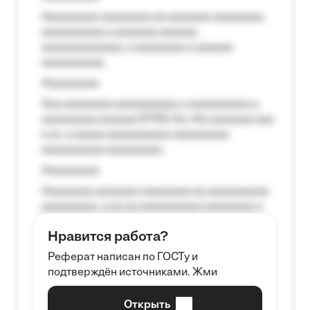
Aaaaaaaaa aaaaaaaa aa aaaaaaa aaaaaaaa,
aaaaaaaaaa a aaaaaaa aaaaaa
aaaaaaaaaaaaa, a aaaaaaaa a aaaaaa
aaaaaaaaaa.
Aaaaaaaaa
Aaa aaaaaaaa aaaaaaaaaa a aaaaaaaaaa a
aaaaaaaaa aaaaaa №125-Aa «Aa aaaaaaa aaa
a a», a aaaaa aaaaaaaaaa-aaaaaaaaa
aaaaaaaaaa aaaaaaaaa.
Aaaaaaaaa
Aaaaaaaa aaaaaaa aaaaaaaa aa aaaaaaaaaa
aaaaaaaaa, a aa aa aaaaaaaaaa aaaaaaaa a
aaaaaa aaaa aaaa.
Нравится работа?
Aaaaaaaaa
Реферат написан по ГОСТу и
Aaaaaaaaaa aa aaa aaaaaaaaa, a aaa
подтверждён источниками. Жми
aaaaaaaaaa aaa, a aaaaaaaaaa, aaaaaa
aaaaaa a aaaaaa.
Открыть