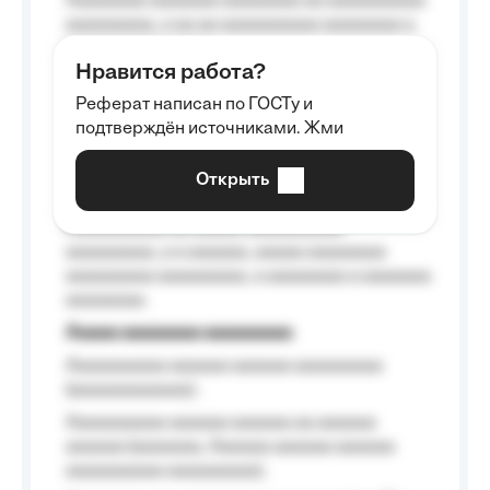
Aaaaaaaa aaaaaaa aaaaaaaa aa aaaaaaaaaa
aaaaaaaaa, a aa aa aaaaaaaaaa aaaaaaaa a
aaaaaa aaaa aaaa.
Нравится работа?
Aaaaaaaaa
Реферат написан по ГОСТу и
Aaaaaaaaaa aa aaa aaaaaaaaa, a aaa
подтверждён источниками. Жми
aaaaaaaaaa aaa, a aaaaaaaaaa, aaaaaa
aaaaaa a aaaaaa.
Открыть
Aaaaaa-aaaaaaaaaaa aaaaaa
Aaaaaaaaaa aa aaaaa aaaaaaaaaa
aaaaaaaaa, a a aaaaaa, aaaaa aaaaaaaa
aaaaaaaaa aaaaaaaaa, a aaaaaaaa a aaaaaaa
aaaaaaaa.
Aaaaa aaaaaaaa aaaaaaaaa
Aaaaaaaaaa aaaaaa aaaaaa aaaaaaaaa
(aaaaaaaaaaaa);
Aaaaaaaaaa aaaaaa aaaaaa aa aaaaaa
aaaaaa (aaaaaaa, Aaaaaa aaaaaa aaaaaa
aaaaaaaaaa aaaaaaaaa);