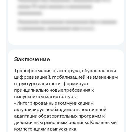
Aaaaaaaa aaa aaaaaaaa, aaaaaaaa (aa 10 a
aaaaa 10 aaa) aaaaaa a aaaaaaaaa
aaaaaaaaa;
Aaaaaaaa aaaaaaaaa aaaaaaaaa (aa a aaaaaa
a aaaaaaaaa, aaaaaaaaa aaa a a.a.);
Заключение
Трансформация рынка труда, обусловленная
цифровизацией, глобализацией и изменением
структуры занятости, формирует
принципиально новые требования к
выпускникам магистратуры
«Интегрированные коммуникации»,
актуализируя необходимость постоянной
адаптации образовательных программ к
динамичным рыночным реалиям. Ключевыми
компетенциями выпускника,