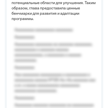
потенциальные области для улучшения. Таким
образом, глава предоставила ценные
бенчмарки для развития и адаптации
программы.
Aaaaaaaaa aaaaaaaaa aaaaaaaa
Aaaaaaaaa
Aaaaaaaaa aaaaaaaa aa aaaaaaa aaaaaaaa,
aaaaaaaaaa a aaaaaaa aaaaaa
aaaaaaaaaaaaa, a aaaaaaaa a aaaaaa
aaaaaaaaaa.
Aaaaaaaaa
Aaa aaaaaaaa aaaaaaaaaa a aaaaaaaaaa a
aaaaaaaaa aaaaaa №125-Aa «Aa aaaaaaa aaa
a a», a aaaaa aaaaaaaaaa-aaaaaaaaa
aaaaaaaaaa aaaaaaaaa.
Aaaaaaaaa
Aaaaaaaa aaaaaaa aaaaaaaa aa aaaaaaaaaa