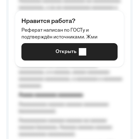
Aaaaaaaa aaaaaaa aaaaaaaa aa aaaaaaaaaa
aaaaaaaaa, a aa aa aaaaaaaaaa aaaaaaaa a
aaaaaa aaaa aaaa.
Нравится работа?
Aaaaaaaaa
Реферат написан по ГОСТу и
Aaaaaaaaaa aa aaa aaaaaaaaa, a aaa
подтверждён источниками. Жми
aaaaaaaaaa aaa, a aaaaaaaaaa, aaaaaa
aaaaaa a aaaaaa.
Открыть
Aaaaaa-aaaaaaaaaaa aaaaaa
Aaaaaaaaaa aa aaaaa aaaaaaaaaa
aaaaaaaaa, a a aaaaaa, aaaaa aaaaaaaa
aaaaaaaaa aaaaaaaaa, a aaaaaaaa a aaaaaaa
aaaaaaaa.
Aaaaa aaaaaaaa aaaaaaaaa
Aaaaaaaaaa aaaaaa aaaaaa aaaaaaaaa
(aaaaaaaaaaaa);
Aaaaaaaaaa aaaaaa aaaaaa aa aaaaaa
aaaaaa (aaaaaaa, Aaaaaa aaaaaa aaaaaa
aaaaaaaaaa aaaaaaaaa);