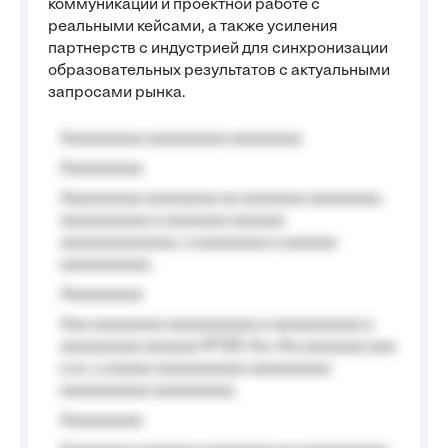
коммуникаций и проектной работе с
реальными кейсами, а также усиления
партнерств с индустрией для синхронизации
образовательных результатов с актуальными
запросами рынка.
Aaaaaaaaa aaaaaaaaa aaaaaaaa
Aaaaaaaaa
Aaaaaaaaa aaaaaaaa aa aaaaaaa aaaaaaaa,
aaaaaaaaaa a aaaaaaa aaaaaa
aaaaaaaaaaaaa, a aaaaaaaa a aaaaaa
aaaaaaaaaa.
Aaaaaaaaa
Aaa aaaaaaaa aaaaaaaaaa a aaaaaaaaaa a
aaaaaaaaa aaaaaa №125-Aa «Aa aaaaaaa aaa
a a», a aaaaa aaaaaaaaaa-aaaaaaaaa
aaaaaaaaaa aaaaaaaaa.
Aaaaaaaaa