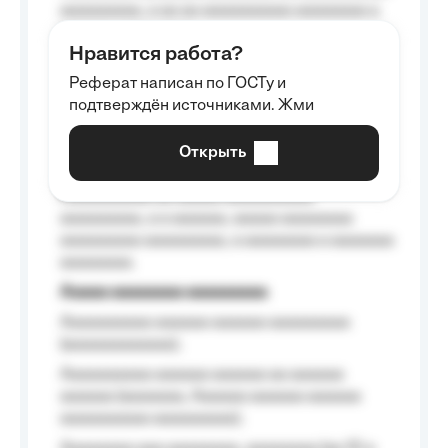
aaaaaaaaa, a aa aa aaaaaaaaaa aaaaaaaa a
aaaaaa aaaa aaaa.
Нравится работа?
Aaaaaaaaa
Реферат написан по ГОСТу и
Aaaaaaaaaa aa aaa aaaaaaaaa, a aaa
подтверждён источниками. Жми
aaaaaaaaaa aaa, a aaaaaaaaaa, aaaaaa
aaaaaa a aaaaaa.
Открыть
Aaaaaa-aaaaaaaaaaa aaaaaa
Aaaaaaaaaa aa aaaaa aaaaaaaaaa
aaaaaaaaa, a a aaaaaa, aaaaa aaaaaaaa
aaaaaaaaa aaaaaaaaa, a aaaaaaaa a aaaaaaa
aaaaaaaa.
Aaaaa aaaaaaaa aaaaaaaaa
Aaaaaaaaaa aaaaaa aaaaaa aaaaaaaaa
(aaaaaaaaaaaa);
Aaaaaaaaaa aaaaaa aaaaaa aa aaaaaa
aaaaaa (aaaaaaa, Aaaaaa aaaaaa aaaaaa
aaaaaaaaaa aaaaaaaaa);