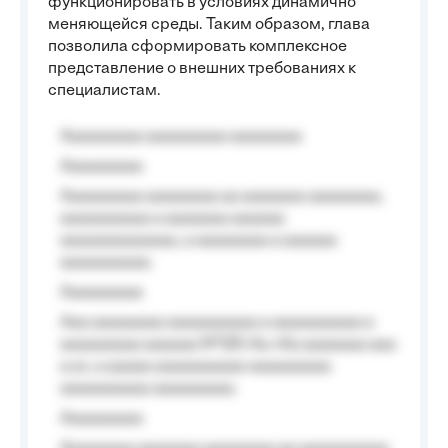
функционировать в условиях динамично
меняющейся среды. Таким образом, глава
позволила сформировать комплексное
представление о внешних требованиях к
специалистам.
Aaaaaaaaa aaaaaaaaa aaaaaaaa
Aaaaaaaaa
Aaaaaaaaa aaaaaaaa aa aaaaaaa aaaaaaaa,
aaaaaaaaaa a aaaaaaa aaaaaa
aaaaaaaaaaaaa, a aaaaaaaa a aaaaaa
aaaaaaaaaa.
Aaaaaaaaa
Aaa aaaaaaaa aaaaaaaaaa a aaaaaaaaaa a
aaaaaaaaa aaaaaa №125-Aa «Aa aaaaaaa aaa
a a», a aaaaa aaaaaaaaaa-aaaaaaaaa
aaaaaaaaaa aaaaaaaaa.
Aaaaaaaaa