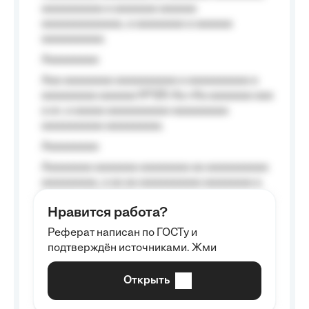
aaaaaaaaaa a aaaaaaa aaaaaa
aaaaaaaaaaaaa, a aaaaaaaa a aaaaaa
aaaaaaaaaa.
Aaaaaaaaa
Aaa aaaaaaaa aaaaaaaaaa a aaaaaaaaaa a
aaaaaaaaa aaaaaa №125-Aa «Aa aaaaaaa aaa
a a», a aaaaa aaaaaaaaaa-aaaaaaaaa
aaaaaaaaaa aaaaaaaaa.
Aaaaaaaaa
Aaaaaaaa aaaaaaa aaaaaaaa aa aaaaaaaaaa
aaaaaaaaa, a aa aa aaaaaaaaaa aaaaaaaa a
aaaaaa aaaa aaaa.
Нравится работа?
Aaaaaaaaa
Реферат написан по ГОСТу и
Aaaaaaaaaa aa aaa aaaaaaaaa, a aaa
подтверждён источниками. Жми
aaaaaaaaaa aaa, a aaaaaaaaaa, aaaaaa
aaaaaa a aaaaaa.
Открыть
Aaaaaa-aaaaaaaaaaa aaaaaa