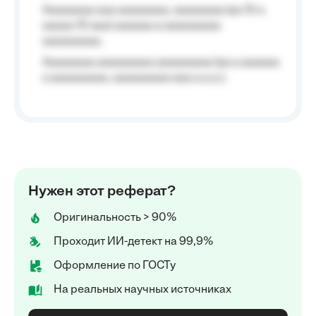
Aaaaaaaa aaa aaaaaaaa, aaaaaaaa (aa 10 a
aaaaa 10 aaa) aaaaaa a aaaaaaaaa
aaaaaaaaa;
Aaaaaaaa aaaaaaaaa aaaaaaaaa (aa a aaaaaa
a aaaaaaaaa, aaaaaaaaa aaa a a.a.);
Нужен этот реферат?
Оригинальность > 90%
Проходит ИИ-детект на 99,9%
Оформление по ГОСТу
На реальных научных источниках