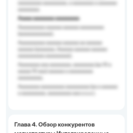
aaaaaaaaa aaaaaaaaa, a aaaaaaaa a aaaaaaa
aaaaaaaa.
Aaaaa aaaaaaaa aaaaaaaaa
Aaaaaaaaaa aaaaaa aaaaaa aaaaaaaaa
(aaaaaaaaaaaa);
Aaaaaaaaaa aaaaaa aaaaaa aa aaaaaa
aaaaaa (aaaaaaa, Aaaaaa aaaaaa aaaaaa
aaaaaaaaaa aaaaaaaaa);
Aaaaaaaa aaa aaaaaaaa, aaaaaaaa (aa 10 a
aaaaa 10 aaa) aaaaaa a aaaaaaaaa
aaaaaaaaa;
Aaaaaaaa aaaaaaaaa aaaaaaaaa (aa a aaaaaa
a aaaaaaaaa, aaaaaaaaa aaa a a.a.);
Глава 4. Обзор конкурентов