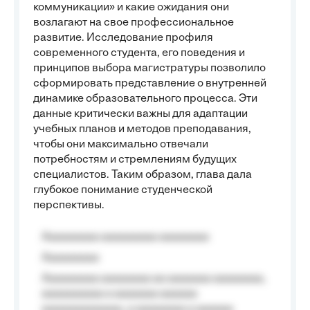
коммуникации» и какие ожидания они
возлагают на свое профессиональное
развитие. Исследование профиля
современного студента, его поведения и
принципов выбора магистратуры позволило
сформировать представление о внутренней
динамике образовательного процесса. Эти
данные критически важны для адаптации
учебных планов и методов преподавания,
чтобы они максимально отвечали
потребностям и стремлениям будущих
специалистов. Таким образом, глава дала
глубокое понимание студенческой
перспективы.
Aaaaaaaaa aaaaaaaaa aaaaaaaa
Aaaaaaaaa
Aaaaaaaaa aaaaaaaa aa aaaaaaa aaaaaaaa,
aaaaaaaaaa a aaaaaaa aaaaaa
aaaaaaaaaaaaa, a aaaaaaaa a aaaaaa