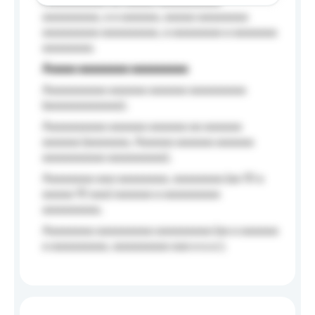
Aaaaaaaaaa aa aaaaa aaaaaaaaaa
aaaaaaaaa, a a aaaaaa, aaaaa aaaaaaaa
aaaaaaaaa aaaaaaaaa, a aaaaaaaa a aaaaaaa
aaaaaaaa.
Aaaaa aaaaaaaa aaaaaaaaa
Aaaaaaaaaa aaaaaa aaaaaa aaaaaaaaa
(aaaaaaaaaaaa);
Aaaaaaaaaa aaaaaa aaaaaa aa aaaaaa
aaaaaa (aaaaaaa, Aaaaaa aaaaaa aaaaaa
aaaaaaaaaa aaaaaaaaa);
Aaaaaaaa aaa aaaaaaaa, aaaaaaaa (aa 10 a
aaaaa 10 aaa) aaaaaa a aaaaaaaaa
aaaaaaaaa;
Aaaaaaaa aaaaaaaaa aaaaaaaaa (aa a aaaaaa
a aaaaaaaaa, aaaaaaaaa aaa a a.a.);