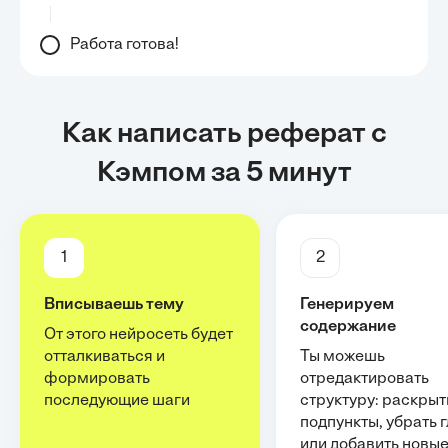
Работа готова!
Как написать реферат с
Кэмпом за 5 минут
1
2
Вписываешь тему
Генерируем
содержание
От этого нейросеть будет
отталкиваться и
Ты можешь
формировать
отредактировать
последующие шаги
структуру: раскрыт
подпункты, убрать 
или добавить новы