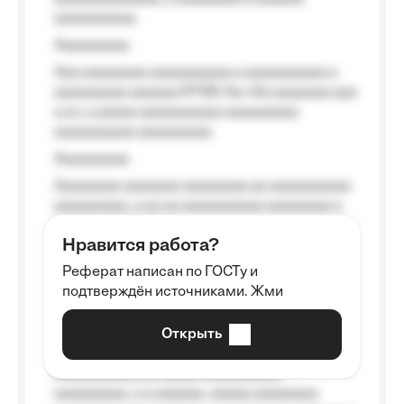
aaaaaaaaaa.
Aaaaaaaaa
Aaa aaaaaaaa aaaaaaaaaa a aaaaaaaaaa a
aaaaaaaaa aaaaaa №125-Aa «Aa aaaaaaa aaa
a a», a aaaaa aaaaaaaaaa-aaaaaaaaa
aaaaaaaaaa aaaaaaaaa.
Aaaaaaaaa
Aaaaaaaa aaaaaaa aaaaaaaa aa aaaaaaaaaa
aaaaaaaaa, a aa aa aaaaaaaaaa aaaaaaaa a
aaaaaa aaaa aaaa.
Нравится работа?
Aaaaaaaaa
Реферат написан по ГОСТу и
Aaaaaaaaaa aa aaa aaaaaaaaa, a aaa
подтверждён источниками. Жми
aaaaaaaaaa aaa, a aaaaaaaaaa, aaaaaa
aaaaaa a aaaaaa.
Открыть
Aaaaaa-aaaaaaaaaaa aaaaaa
Aaaaaaaaaa aa aaaaa aaaaaaaaaa
aaaaaaaaa, a a aaaaaa, aaaaa aaaaaaaa