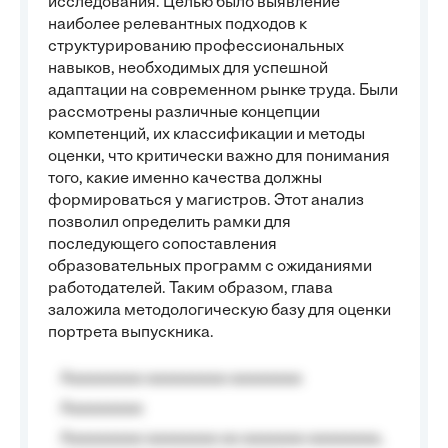
исследования. Целью было выявление
наиболее релевантных подходов к
структурированию профессиональных
навыков, необходимых для успешной
адаптации на современном рынке труда. Были
рассмотрены различные концепции
компетенций, их классификации и методы
оценки, что критически важно для понимания
того, какие именно качества должны
формироваться у магистров. Этот анализ
позволил определить рамки для
последующего сопоставления
образовательных программ с ожиданиями
работодателей. Таким образом, глава
заложила методологическую базу для оценки
портрета выпускника.
Aaaaaaaaa aaaaaaaaa aaaaaaaa
Aaaaaaaaa
Aaaaaaaaa aaaaaaaa aa aaaaaaa aaaaaaaa,