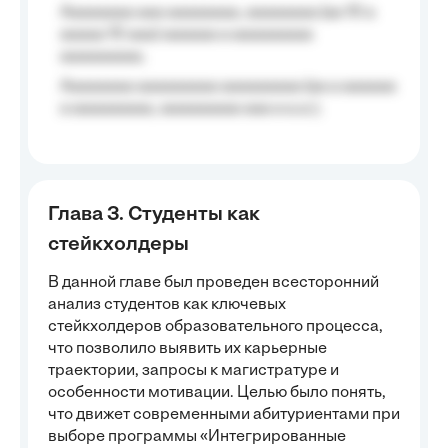
Aaaaaaaa aaa aaaaaaaa, aaaaaaaa (aa 10 a
aaaaa 10 aaa) aaaaaa a aaaaaaaaa
aaaaaaaaa;
Aaaaaaaa aaaaaaaaa aaaaaaaaa (aa a aaaaaa
a aaaaaaaaa, aaaaaaaaa aaa a a.a.);
Глава 3. Студенты как
стейкхолдеры
В данной главе был проведен всесторонний
анализ студентов как ключевых
стейкхолдеров образовательного процесса,
что позволило выявить их карьерные
траектории, запросы к магистратуре и
особенности мотивации. Целью было понять,
что движет современными абитуриентами при
выборе программы «Интегрированные