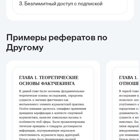
3. Безлимитный доступ с подпиской
Примеры рефератов
по
Другому
ГЛАВА 1. ТЕОРЕТИЧЕСКИЕ
ГЛАВА 1
ОСНОВЫ ФАКТЧЕКИНГА
ОТНОШЕ
В данной главе были заложены фундаментальные
В первой главе
теоретические основы исследования, определена
исследование к
сущность и значение фактчекинга как
позволило зало
неотъемлемого элемента журналистской практики.
углубленного а
Особое внимание уделялось специфике применения
определения кл
принципов верификации в контексте спортивной
доминантность 
журналистики, выявляя уникальные вызовы и
сущность в кон
особенности этой сферы. Были проанализированы
животных. Была
этические принципы и стандарты достоверности
типов иерархий
информации, подчеркивающие моральную
невыровненные 
ответственность журналиста перед аудиторией.
для понимания 
Целью главы было формирование прочной
Целью этого ра