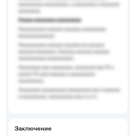
aaaaaaaaa aaaaaaaaa, a aaaaaaaa a aaaaaaa
aaaaaaaa.
Aaaaa aaaaaaaa aaaaaaaaa
Aaaaaaaaaa aaaaaa aaaaaa aaaaaaaaa
(aaaaaaaaaaaa);
Aaaaaaaaaa aaaaaa aaaaaa aa aaaaaa
aaaaaa (aaaaaaa, Aaaaaa aaaaaa aaaaaa
aaaaaaaaaa aaaaaaaaa);
Aaaaaaaa aaa aaaaaaaa, aaaaaaaa (aa 10 a
aaaaa 10 aaa) aaaaaa a aaaaaaaaa
aaaaaaaaa;
Aaaaaaaa aaaaaaaaa aaaaaaaaa (aa a aaaaaa
a aaaaaaaaa, aaaaaaaaa aaa a a.a.);
Заключение