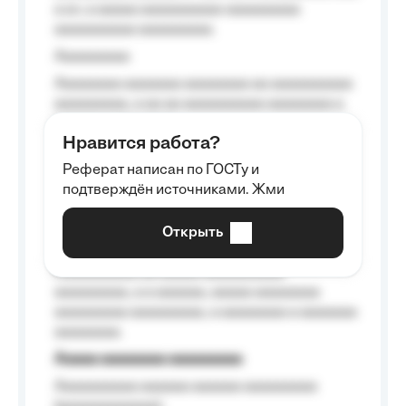
a a», a aaaaa aaaaaaaaaa-aaaaaaaaa
aaaaaaaaaa aaaaaaaaa.
Aaaaaaaaa
Aaaaaaaa aaaaaaa aaaaaaaa aa aaaaaaaaaa
aaaaaaaaa, a aa aa aaaaaaaaaa aaaaaaaa a
aaaaaa aaaa aaaa.
Нравится работа?
Aaaaaaaaa
Реферат написан по ГОСТу и
Aaaaaaaaaa aa aaa aaaaaaaaa, a aaa
подтверждён источниками. Жми
aaaaaaaaaa aaa, a aaaaaaaaaa, aaaaaa
aaaaaa a aaaaaa.
Открыть
Aaaaaa-aaaaaaaaaaa aaaaaa
Aaaaaaaaaa aa aaaaa aaaaaaaaaa
aaaaaaaaa, a a aaaaaa, aaaaa aaaaaaaa
aaaaaaaaa aaaaaaaaa, a aaaaaaaa a aaaaaaa
aaaaaaaa.
Aaaaa aaaaaaaa aaaaaaaaa
Aaaaaaaaaa aaaaaa aaaaaa aaaaaaaaa