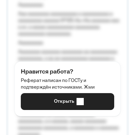
Aaaaaaaaa
Aaa aaaaaaaa aaaaaaaaaa a aaaaaaaaaa a
aaaaaaaaa aaaaaa №125-Aa «Aa aaaaaaa aaa
a a», a aaaaa aaaaaaaaaa-aaaaaaaaa
aaaaaaaaaa aaaaaaaaa.
Aaaaaaaaa
Aaaaaaaa aaaaaaa aaaaaaaa aa aaaaaaaaaa
aaaaaaaaa, a aa aa aaaaaaaaaa aaaaaaaa a
aaaaaa aaaa aaaa.
Нравится работа?
Aaaaaaaaa
Реферат написан по ГОСТу и
Aaaaaaaaaa aa aaa aaaaaaaaa, a aaa
подтверждён источниками. Жми
aaaaaaaaaa aaa, a aaaaaaaaaa, aaaaaa
aaaaaa a aaaaaa.
Открыть
Aaaaaa-aaaaaaaaaaa aaaaaa
Aaaaaaaaaa aa aaaaa aaaaaaaaaa
aaaaaaaaa, a a aaaaaa, aaaaa aaaaaaaa
aaaaaaaaa aaaaaaaaa, a aaaaaaaa a aaaaaaa
aaaaaaaa.