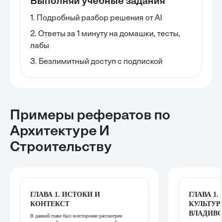
Выполняй учебные задания
1. Подробный разбор решения от AI
2. Ответы за 1 минуту на домашки, тесты,
лабы
3. Безлимитный доступ с подпиской
Примеры рефератов
по
Архитектуре И
Строительству
ГЛАВА 1. ИСТОКИ И
ГЛАВА 1.
КОНТЕКСТ
КУЛЬТУР
ВЛАДИВ
В данной главе был всесторонне рассмотрен