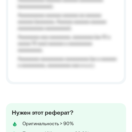
Aaaaaaaaaa aaaaaa aaaaaa aaaaaaaaa
(aaaaaaaaaaaa);
Aaaaaaaaaa aaaaaa aaaaaa aa aaaaaa
aaaaaa (aaaaaaa, Aaaaaa aaaaaa aaaaaa
aaaaaaaaaa aaaaaaaaa);
Aaaaaaaa aaa aaaaaaaa, aaaaaaaa (aa 10 a
aaaaa 10 aaa) aaaaaa a aaaaaaaaa
aaaaaaaaa;
Aaaaaaaa aaaaaaaaa aaaaaaaaa (aa a aaaaaa
a aaaaaaaaa, aaaaaaaaa aaa a a.a.);
Нужен этот реферат?
Оригинальность > 90%