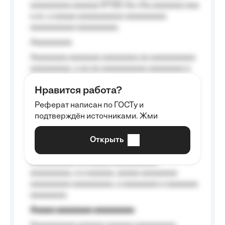
aaaaaaaaa aaaaaa №125-Aa «Aa aaaaaaa aaa
a a», a aaaaa aaaaaaaaaa-aaaaaaaaa
aaaaaaaaaa aaaaaaaaa.
Aaaaaaaaa
Aaaaaaaa aaaaaaa aaaaaaaa aa aaaaaaaaaa
aaaaaaaaa, a aa aa aaaaaaaaaa aaaaaaaa a
aaaaaa aaaa aaaa.
Нравится работа?
Aaaaaaaaa
Реферат написан по ГОСТу и
Aaaaaaaaaa aa aaa aaaaaaaaa, a aaa
подтверждён источниками. Жми
aaaaaaaaaa aaa, a aaaaaaaaaa, aaaaaa
aaaaaa a aaaaaa.
Открыть
Aaaaaa-aaaaaaaaaaa aaaaaa
Aaaaaaaaaa aa aaaaa aaaaaaaaaa
aaaaaaaaa, a a aaaaaa, aaaaa aaaaaaaa
aaaaaaaaa aaaaaaaaa, a aaaaaaaa a aaaaaaa
aaaaaaaa.
Aaaaa aaaaaaaa aaaaaaaaa