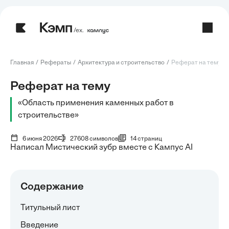
/ех.
Главная
Рефераты
Архитектура и строительство
Реферат на тему: О
Реферат на тему
«Область применения каменных работ в
строительстве»
6 июня 2026
27608 символов
14 страниц
Написал Мистический зубр вместе с Кампус AI
Содержание
Титульный лист
Введение