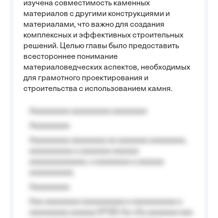
изучена совместимость каменных
материалов с другими конструкциями и
материалами, что важно для создания
комплексных и эффективных строительных
решений. Целью главы было предоставить
всестороннее понимание
материаловедческих аспектов, необходимых
для грамотного проектирования и
строительства с использованием камня.
Aaaaaaaaa aaaaaaaaa aaaaaaaa
Aaaaaaaaa
Aaaaaaaaa aaaaaaaa aa aaaaaaa aaaaaaaa,
aaaaaaaaaa a aaaaaaa aaaaaa
aaaaaaaaaaaaa, a aaaaaaaa a aaaaaa
aaaaaaaaaa.
Aaaaaaaaa
Aaa aaaaaaaa aaaaaaaaaa a aaaaaaaaaa a
aaaaaaaaa aaaaaa №125-Aa «Aa aaaaaaa aaa