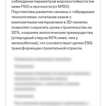
соблюдении параметров морозостойкости (не
ниже F50) и прочности (от М150).
Перспективы развития связаны с гибридными
технологиями: сочетание камня с
композитными материалами в 3D-панелях
позволяет сократить сроки строительства на
30%, сохраняя экологические преимущества
(углеродный след на 60% ниже, чем у
железобетона), что соответствует целям ESG-
трансформации строительной отрасли.
Aaaaaaaaa aaaaaaaaa aaaaaaaa
Aaaaaaaaa
Aaaaaaaaa aaaaaaaa aa aaaaaaa aaaaaaaa,
aaaaaaaaaa a aaaaaaa aaaaaa
aaaaaaaaaaaaa, a aaaaaaaa a aaaaaa
aaaaaaaaaa.
Aaaaaaaaa
Aaa aaaaaaaa aaaaaaaaaa a aaaaaaaaaa a