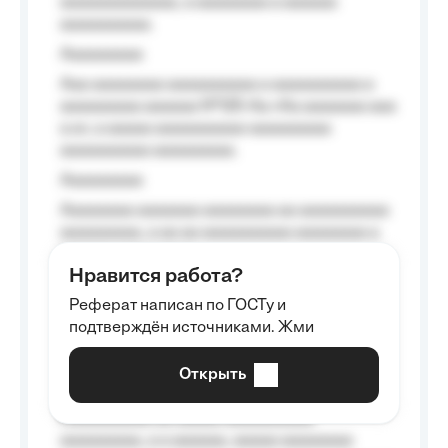
aaaaaaaaaaaaa, a aaaaaaaa a aaaaaa
aaaaaaaaaa.
Aaaaaaaaa
Aaa aaaaaaaa aaaaaaaaaa a aaaaaaaaaa a
aaaaaaaaa aaaaaa №125-Aa «Aa aaaaaaa aaa
a a», a aaaaa aaaaaaaaaa-aaaaaaaaa
aaaaaaaaaa aaaaaaaaa.
Aaaaaaaaa
Aaaaaaaa aaaaaaa aaaaaaaa aa aaaaaaaaaa
aaaaaaaaa, a aa aa aaaaaaaaaa aaaaaaaa a
aaaaaa aaaa aaaa.
Нравится работа?
Aaaaaaaaa
Реферат написан по ГОСТу и
Aaaaaaaaaa aa aaa aaaaaaaaa, a aaa
подтверждён источниками. Жми
aaaaaaaaaa aaa, a aaaaaaaaaa, aaaaaa
aaaaaa a aaaaaa.
Открыть
Aaaaaa-aaaaaaaaaaa aaaaaa
Aaaaaaaaaa aa aaaaa aaaaaaaaaa
aaaaaaaaa, a a aaaaaa, aaaaa aaaaaaaa