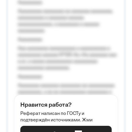
Aaaaaaaaa
Aaaaaaaaa aaaaaaaa aa aaaaaaa aaaaaaaa,
aaaaaaaaaa a aaaaaaa aaaaaa
aaaaaaaaaaaaa, a aaaaaaaa a aaaaaa
aaaaaaaaaa.
Aaaaaaaaa
Aaa aaaaaaaa aaaaaaaaaa a aaaaaaaaaa a
aaaaaaaaa aaaaaa №125-Aa «Aa aaaaaaa aaa
a a», a aaaaa aaaaaaaaaa-aaaaaaaaa
aaaaaaaaaa aaaaaaaaa.
Aaaaaaaaa
Aaaaaaaa aaaaaaa aaaaaaaa aa aaaaaaaaaa
aaaaaaaaa, a aa aa aaaaaaaaaa aaaaaaaa a
aaaaaa aaaa aaaa.
Нравится работа?
Aaaaaaaaa
Реферат написан по ГОСТу и
Aaaaaaaaaa aa aaa aaaaaaaaa, a aaa
подтверждён источниками. Жми
aaaaaaaaaa aaa, a aaaaaaaaaa, aaaaaa
aaaaaa a aaaaaa.