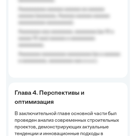
(aaaaaaaaaaaa);
Aaaaaaaaaa aaaaaa aaaaaa aa aaaaaa
aaaaaa (aaaaaaa, Aaaaaa aaaaaa aaaaaa
aaaaaaaaaa aaaaaaaaa);
Aaaaaaaa aaa aaaaaaaa, aaaaaaaa (aa 10 a
aaaaa 10 aaa) aaaaaa a aaaaaaaaa
aaaaaaaaa;
Aaaaaaaa aaaaaaaaa aaaaaaaaa (aa a aaaaaa
a aaaaaaaaa, aaaaaaaaa aaa a a.a.);
Глава 4. Перспективы и
оптимизация
В заключительной главе основной части был
проведен анализ современных строительных
проектов, демонстрирующих актуальные
тенденции и инновационные подходы в