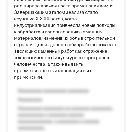
расширило возможности применения камня.
Завершающим этапом анализа стало
изучение XIX-XX веков, когда
индустриализация привнесла новые подходы
к обработке и использованию каменных
материалов, изменив их роль в строительной
отрасли. Целью данного обзора было показать
эволюцию каменных работ как отражение
технологического и культурного прогресса
человечества, а также выявить
преемственность и инновации в их
применении.
Aaaaaaaaa aaaaaaaaa aaaaaaaa
Aaaaaaaaa
Aaaaaaaaa aaaaaaaa aa aaaaaaa aaaaaaaa,
aaaaaaaaaa a aaaaaaa aaaaaa
aaaaaaaaaaaaa, a aaaaaaaa a aaaaaa
aaaaaaaaaa.