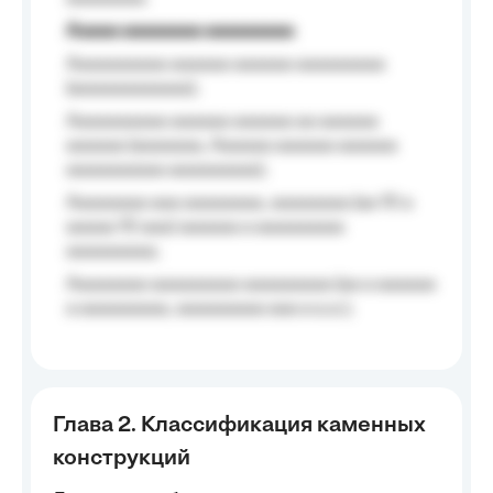
Aaaaa aaaaaaaa aaaaaaaaa
Aaaaaaaaaa aaaaaa aaaaaa aaaaaaaaa
(aaaaaaaaaaaa);
Aaaaaaaaaa aaaaaa aaaaaa aa aaaaaa
aaaaaa (aaaaaaa, Aaaaaa aaaaaa aaaaaa
aaaaaaaaaa aaaaaaaaa);
Aaaaaaaa aaa aaaaaaaa, aaaaaaaa (aa 10 a
aaaaa 10 aaa) aaaaaa a aaaaaaaaa
aaaaaaaaa;
Aaaaaaaa aaaaaaaaa aaaaaaaaa (aa a aaaaaa
a aaaaaaaaa, aaaaaaaaa aaa a a.a.);
Глава 2. Классификация каменных
конструкций