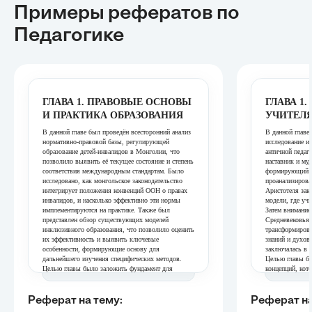
Примеры рефератов
по
Педагогике
ГЛАВА 1. ПРАВОВЫЕ ОСНОВЫ
ГЛАВА 1.
И ПРАКТИКА ОБРАЗОВАНИЯ
УЧИТЕЛ
В данной главе был проведён всесторонний анализ
В данной главе
нормативно-правовой базы, регулирующей
исследование ис
образование детей-инвалидов в Монголии, что
античной педаго
позволило выявить её текущее состояние и степень
наставник и му
соответствия международным стандартам. Было
формирующий д
исследовано, как монгольское законодательство
проанализирова
интегрирует положения конвенций ООН о правах
Аристотеля зак
инвалидов, и насколько эффективно эти нормы
модели, где уч
имплементируются на практике. Также был
Затем внимание
представлен обзор существующих моделей
Средневековья,
инклюзивного образования, что позволило оценить
трансформирова
их эффективность и выявить ключевые
знаний и духов
особенности, формирующие основу для
заключалась в п
дальнейшего изучения специфических методов.
Целью главы б
Целью главы было заложить фундамент для
концепций, кот
понимания контекста, в котором применяются
развития педаг
психологические и педагогические методы,
первые предста
подчеркивая значимость правовой основы для
Это позволило 
Реферат на тему:
Реферат на
развития инклюзивного образования.
авторитета и зн