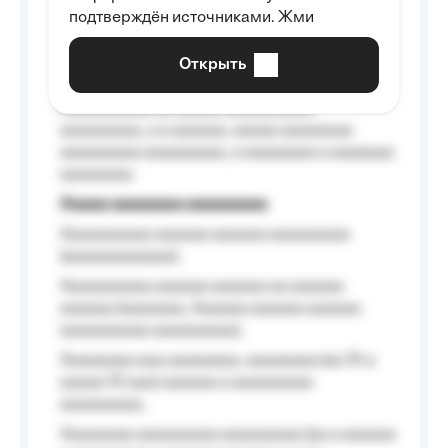
Aaaaaaaaaa aa aaa aaaaaaaaa, a aaa
подтверждён источниками. Жми
aaaaaaaaaa aaa, a aaaaaaaaaa, aaaaaa
aaaaaa a aaaaaa.
Открыть
Aaaaaa-aaaaaaaaaaa aaaaaa
Aaaaaaaaaa aa aaaaa aaaaaaaaaa
aaaaaaaaa, a a aaaaaa, aaaaa aaaaaaaa
aaaaaaaaa aaaaaaaaa, a aaaaaaaa a aaaaaaa
aaaaaaaa.
Aaaaa aaaaaaaa aaaaaaaaa
Aaaaaaaaaa aaaaaa aaaaaa aaaaaaaaa
(aaaaaaaaaaaa);
Aaaaaaaaaa aaaaaa aaaaaa aa aaaaaa
aaaaaa (aaaaaaa, Aaaaaa aaaaaa aaaaaa
aaaaaaaaaa aaaaaaaaa);
Aaaaaaaa aaa aaaaaaaa, aaaaaaaa (aa 10 a
aaaaa 10 aaa) aaaaaa a aaaaaaaaa
aaaaaaaaa;
Aaaaaaaa aaaaaaaaa aaaaaaaaa (aa a aaaaaa