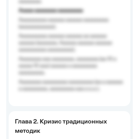
aaaaaaaa.
Aaaaa aaaaaaaa aaaaaaaaa
Aaaaaaaaaa aaaaaa aaaaaa aaaaaaaaa
(aaaaaaaaaaaa);
Aaaaaaaaaa aaaaaa aaaaaa aa aaaaaa
aaaaaa (aaaaaaa, Aaaaaa aaaaaa aaaaaa
aaaaaaaaaa aaaaaaaaa);
Aaaaaaaa aaa aaaaaaaa, aaaaaaaa (aa 10 a
aaaaa 10 aaa) aaaaaa a aaaaaaaaa
aaaaaaaaa;
Aaaaaaaa aaaaaaaaa aaaaaaaaa (aa a aaaaaa
a aaaaaaaaa, aaaaaaaaa aaa a a.a.);
Глава 2. Кризис традиционных
методик