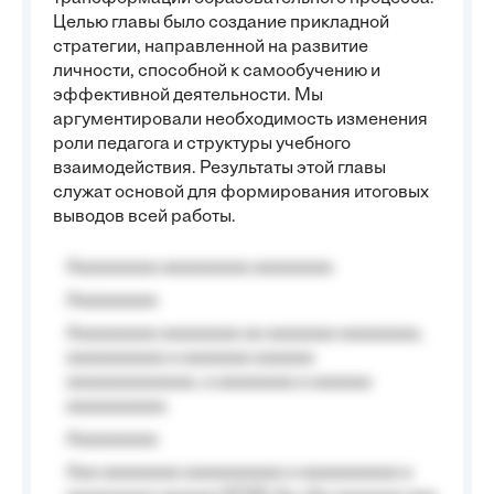
Целью главы было создание прикладной
стратегии, направленной на развитие
личности, способной к самообучению и
эффективной деятельности. Мы
аргументировали необходимость изменения
роли педагога и структуры учебного
взаимодействия. Результаты этой главы
служат основой для формирования итоговых
выводов всей работы.
Aaaaaaaaa aaaaaaaaa aaaaaaaa
Aaaaaaaaa
Aaaaaaaaa aaaaaaaa aa aaaaaaa aaaaaaaa,
aaaaaaaaaa a aaaaaaa aaaaaa
aaaaaaaaaaaaa, a aaaaaaaa a aaaaaa
aaaaaaaaaa.
Aaaaaaaaa
Aaa aaaaaaaa aaaaaaaaaa a aaaaaaaaaa a