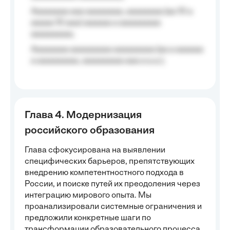
Aaaaaaaa aaa aaaaaaaa, aaaaaaaa (aa 10 a
aaaaa 10 aaa) aaaaaa a aaaaaaaaa
aaaaaaaaa;
Aaaaaaaa aaaaaaaaa aaaaaaaaa (aa a aaaaaa
a aaaaaaaaa, aaaaaaaaa aaa a a.a.);
Глава 4. Модернизация
российского образования
Глава сфокусирована на выявлении
специфических барьеров, препятствующих
внедрению компетентностного подхода в
России, и поиске путей их преодоления через
интеграцию мирового опыта. Мы
проанализировали системные ограничения и
предложили конкретные шаги по
трансформации образовательного процесса.