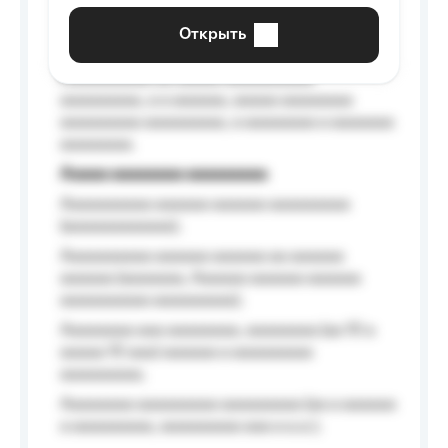
aaaaaa a aaaaaa.
Открыть
Aaaaaa-aaaaaaaaaaa aaaaaa
Aaaaaaaaaa aa aaaaa aaaaaaaaaa
aaaaaaaaa, a a aaaaaa, aaaaa aaaaaaaa
aaaaaaaaa aaaaaaaaa, a aaaaaaaa a aaaaaaa
aaaaaaaa.
Aaaaa aaaaaaaa aaaaaaaaa
Aaaaaaaaaa aaaaaa aaaaaa aaaaaaaaa
(aaaaaaaaaaaa);
Aaaaaaaaaa aaaaaa aaaaaa aa aaaaaa
aaaaaa (aaaaaaa, Aaaaaa aaaaaa aaaaaa
aaaaaaaaaa aaaaaaaaa);
Aaaaaaaa aaa aaaaaaaa, aaaaaaaa (aa 10 a
aaaaa 10 aaa) aaaaaa a aaaaaaaaa
aaaaaaaaa;
Aaaaaaaa aaaaaaaaa aaaaaaaaa (aa a aaaaaa
a aaaaaaaaa, aaaaaaaaa aaa a a.a.);