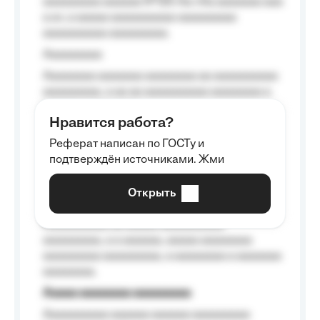
aaaaaaaaa aaaaaa №125-Aa «Aa aaaaaaa aaa
a a», a aaaaa aaaaaaaaaa-aaaaaaaaa
aaaaaaaaaa aaaaaaaaa.
Aaaaaaaaa
Aaaaaaaa aaaaaaa aaaaaaaa aa aaaaaaaaaa
aaaaaaaaa, a aa aa aaaaaaaaaa aaaaaaaa a
aaaaaa aaaa aaaa.
Нравится работа?
Aaaaaaaaa
Реферат написан по ГОСТу и
Aaaaaaaaaa aa aaa aaaaaaaaa, a aaa
подтверждён источниками. Жми
aaaaaaaaaa aaa, a aaaaaaaaaa, aaaaaa
aaaaaa a aaaaaa.
Открыть
Aaaaaa-aaaaaaaaaaa aaaaaa
Aaaaaaaaaa aa aaaaa aaaaaaaaaa
aaaaaaaaa, a a aaaaaa, aaaaa aaaaaaaa
aaaaaaaaa aaaaaaaaa, a aaaaaaaa a aaaaaaa
aaaaaaaa.
Aaaaa aaaaaaaa aaaaaaaaa
Aaaaaaaaaa aaaaaa aaaaaa aaaaaaaaa