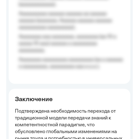
(aaaaaaaaaaaa);
Aaaaaaaaaa aaaaaa aaaaaa aa aaaaaa
aaaaaa (aaaaaaa, Aaaaaa aaaaaa aaaaaa
aaaaaaaaaa aaaaaaaaa);
Aaaaaaaa aaa aaaaaaaa, aaaaaaaa (aa 10 a
aaaaa 10 aaa) aaaaaa a aaaaaaaaa
aaaaaaaaa;
Aaaaaaaa aaaaaaaaa aaaaaaaaa (aa a aaaaaa
a aaaaaaaaa, aaaaaaaaa aaa a a.a.);
Заключение
Подтверждена необходимость перехода от
традиционной модели передачи знаний к
компетентностной парадигме, что
обусловлено глобальными изменениями на
рынке труда и потребностью в универсальных