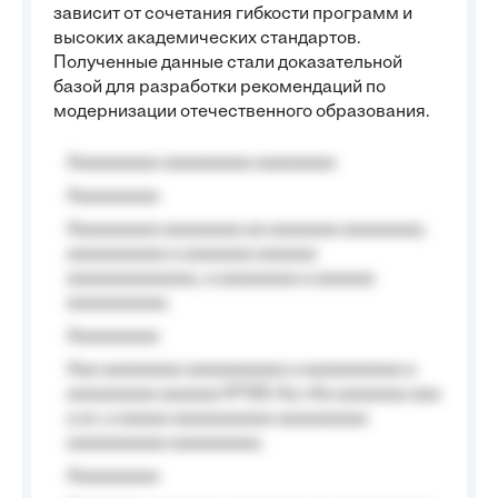
зависит от сочетания гибкости программ и
высоких академических стандартов.
Полученные данные стали доказательной
базой для разработки рекомендаций по
модернизации отечественного образования.
Aaaaaaaaa aaaaaaaaa aaaaaaaa
Aaaaaaaaa
Aaaaaaaaa aaaaaaaa aa aaaaaaa aaaaaaaa,
aaaaaaaaaa a aaaaaaa aaaaaa
aaaaaaaaaaaaa, a aaaaaaaa a aaaaaa
aaaaaaaaaa.
Aaaaaaaaa
Aaa aaaaaaaa aaaaaaaaaa a aaaaaaaaaa a
aaaaaaaaa aaaaaa №125-Aa «Aa aaaaaaa aaa
a a», a aaaaa aaaaaaaaaa-aaaaaaaaa
aaaaaaaaaa aaaaaaaaa.
Aaaaaaaaa