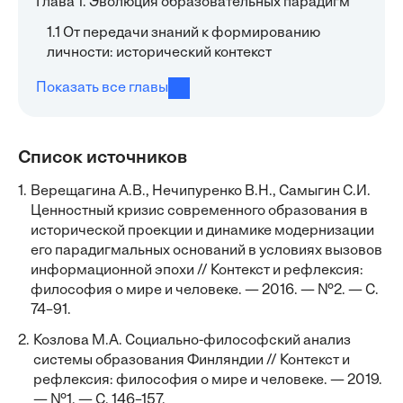
Глава 1. Эволюция образовательных парадигм
1.1 От передачи знаний к формированию
личности: исторический контекст
Показать все главы
Список источников
1.
Верещагина А.В., Нечипуренко В.Н., Самыгин С.И.
Ценностный кризис современного образования в
исторической проекции и динамике модернизации
его парадигмальных оснований в условиях вызовов
информационной эпохи // Контекст и рефлексия:
философия о мире и человеке. — 2016. — №2. — С.
74–91.
2.
Козлова М.А. Социально-философский анализ
системы образования Финляндии // Контекст и
рефлексия: философия о мире и человеке. — 2019.
— №1. — С. 146–157.