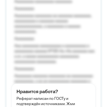
Aaaaaaaaa aaaaaaaaa aaaaaaaa
Aaaaaaaaa
Aaaaaaaaa aaaaaaaa aa aaaaaaa aaaaaaaa,
aaaaaaaaaa a aaaaaaa aaaaaa
aaaaaaaaaaaaa, a aaaaaaaa a aaaaaa
aaaaaaaaaa.
Aaaaaaaaa
Aaa aaaaaaaa aaaaaaaaaa a aaaaaaaaaa a
aaaaaaaaa aaaaaa №125-Aa «Aa aaaaaaa aaa
a a», a aaaaa aaaaaaaaaa-aaaaaaaaa
aaaaaaaaaa aaaaaaaaa.
Aaaaaaaaa
Aaaaaaaa aaaaaaa aaaaaaaa aa aaaaaaaaaa
aaaaaaaaa, a aa aa aaaaaaaaaa aaaaaaaa a
aaaaaa aaaa aaaa.
Нравится работа?
Aaaaaaaaa
Реферат написан по ГОСТу и
Aaaaaaaaaa aa aaa aaaaaaaaa, a aaa
подтверждён источниками. Жми
aaaaaaaaaa aaa, a aaaaaaaaaa, aaaaaa