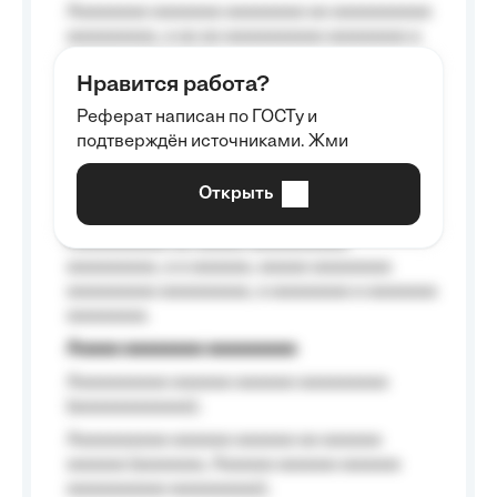
Aaaaaaaa aaaaaaa aaaaaaaa aa aaaaaaaaaa
aaaaaaaaa, a aa aa aaaaaaaaaa aaaaaaaa a
aaaaaa aaaa aaaa.
Нравится работа?
Aaaaaaaaa
Реферат написан по ГОСТу и
Aaaaaaaaaa aa aaa aaaaaaaaa, a aaa
подтверждён источниками. Жми
aaaaaaaaaa aaa, a aaaaaaaaaa, aaaaaa
aaaaaa a aaaaaa.
Открыть
Aaaaaa-aaaaaaaaaaa aaaaaa
Aaaaaaaaaa aa aaaaa aaaaaaaaaa
aaaaaaaaa, a a aaaaaa, aaaaa aaaaaaaa
aaaaaaaaa aaaaaaaaa, a aaaaaaaa a aaaaaaa
aaaaaaaa.
Aaaaa aaaaaaaa aaaaaaaaa
Aaaaaaaaaa aaaaaa aaaaaa aaaaaaaaa
(aaaaaaaaaaaa);
Aaaaaaaaaa aaaaaa aaaaaa aa aaaaaa
aaaaaa (aaaaaaa, Aaaaaa aaaaaa aaaaaa
aaaaaaaaaa aaaaaaaaa);