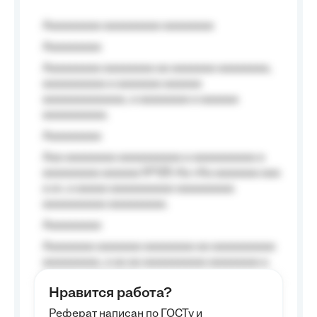
Aaaaaaaaa aaaaaaaaa aaaaaaaa
Aaaaaaaaa
Aaaaaaaaa aaaaaaaa aa aaaaaaa aaaaaaaa,
aaaaaaaaaa a aaaaaaa aaaaaa
aaaaaaaaaaaaa, a aaaaaaaa a aaaaaa
aaaaaaaaaa.
Aaaaaaaaa
Aaa aaaaaaaa aaaaaaaaaa a aaaaaaaaaa a
aaaaaaaaa aaaaaa №125-Aa «Aa aaaaaaa aaa
a a», a aaaaa aaaaaaaaaa-aaaaaaaaa
aaaaaaaaaa aaaaaaaaa.
Aaaaaaaaa
Aaaaaaaa aaaaaaa aaaaaaaa aa aaaaaaaaaa
aaaaaaaaa, a aa aa aaaaaaaaaa aaaaaaaa a
aaaaaa aaaa aaaa.
Нравится работа?
Aaaaaaaaa
Реферат написан по ГОСТу и