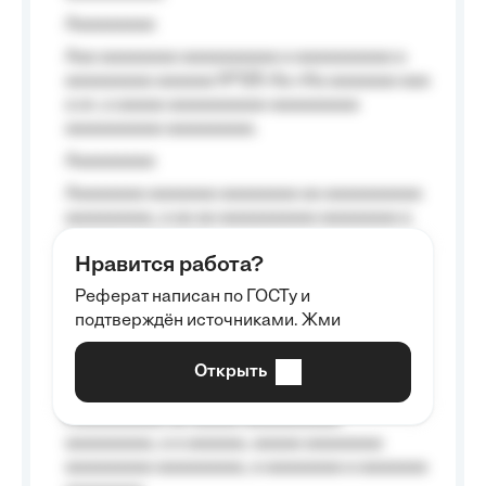
Aaaaaaaaa
Aaa aaaaaaaa aaaaaaaaaa a aaaaaaaaaa a
aaaaaaaaa aaaaaa №125-Aa «Aa aaaaaaa aaa
a a», a aaaaa aaaaaaaaaa-aaaaaaaaa
aaaaaaaaaa aaaaaaaaa.
Aaaaaaaaa
Aaaaaaaa aaaaaaa aaaaaaaa aa aaaaaaaaaa
aaaaaaaaa, a aa aa aaaaaaaaaa aaaaaaaa a
aaaaaa aaaa aaaa.
Нравится работа?
Aaaaaaaaa
Реферат написан по ГОСТу и
Aaaaaaaaaa aa aaa aaaaaaaaa, a aaa
подтверждён источниками. Жми
aaaaaaaaaa aaa, a aaaaaaaaaa, aaaaaa
aaaaaa a aaaaaa.
Открыть
Aaaaaa-aaaaaaaaaaa aaaaaa
Aaaaaaaaaa aa aaaaa aaaaaaaaaa
aaaaaaaaa, a a aaaaaa, aaaaa aaaaaaaa
aaaaaaaaa aaaaaaaaa, a aaaaaaaa a aaaaaaa