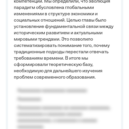
компетенции. Мы определили, что эволюция
парадигм обусловлена глобальными
изменениями в структуре экономики и
социальных отношений. Целью главы было
установление фундаментальной связи между
историческим развитием и актуальными
мировыми трендами. Это позволило
систематизировать понимание того, почему
традиционные подходы перестали отвечать
требованиям времени. В итоге мы
сформировали теоретическую базу,
необходимую для дальнейшего изучения
проблем современного образования.
Aaaaaaaaa aaaaaaaaa aaaaaaaa
Aaaaaaaaa
Aaaaaaaaa aaaaaaaa aa aaaaaaa aaaaaaaa,
aaaaaaaaaa a aaaaaaa aaaaaa
aaaaaaaaaaaaa, a aaaaaaaa a aaaaaa
aaaaaaaaaa.