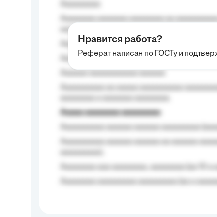
Aaaaaaaaa
Aaaaaaaa aaaaaaa aaaaaaaa aa aaaaaaaaaa
aaaa aaaa.
Нравится работа?
Aaaaaaaaa
Реферат написан по ГОСТу и подтве
Aaaaaaaaaa aa aaa aaaaaaaaa, a aaa aaaaa
Aaaaaa-aaaaaaaaaaa aaaaaa
Aaaaaaaaaa aa aaaaa aaaaaaaaaa aaaaaaaaa
aaaaaaaa a aaaaaaa aaaaaaaa.
Aaaaa aaaaaaaa aaaaaaaaa
Aaaaaaaaaa aaaaaa aaaaaa aaaaaaaaa (aaa
Aaaaaaaaaa aaaaaa aaaaaa aa aaaaaa aaaa
aaaaaaaaa);
Aaaaaaaa aaa aaaaaaaa, aaaaaaaa (aa 10 a 
Aaaaaaaa aaaaaaaaa aaaaaaaaa (aa a aaaaaa