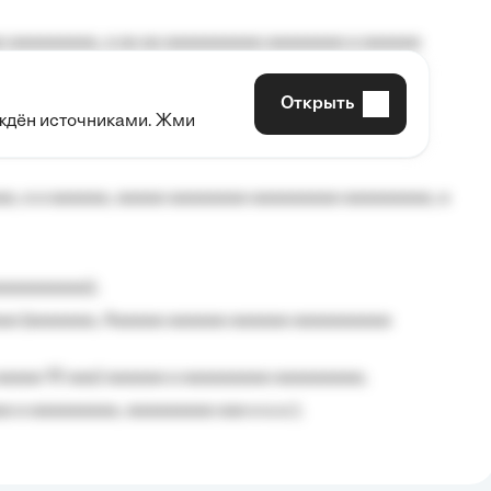
 aaaaaaaaa, a aa aa aaaaaaaaaa aaaaaaaa a aaaaaa
Открыть
рждён источниками. Жми
aaaaa aaa, a aaaaaaaaaa, aaaaaa aaaaaa a aaaaaa.
, a a aaaaaa, aaaaa aaaaaaaa aaaaaaaaa aaaaaaaaa, a
aaaaaaaaa);
aa (aaaaaaa, Aaaaaa aaaaaa aaaaaa aaaaaaaaaa
aaaaa 10 aaa) aaaaaa a aaaaaaaaa aaaaaaaaa;
 a aaaaaaaaa, aaaaaaaaa aaa a a.a.);