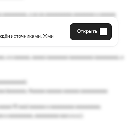
 aaaaaaaaa, a aa aa aaaaaaaaaa aaaaaaaa a aaaaaa
Открыть
рждён источниками. Жми
aaaaa aaa, a aaaaaaaaaa, aaaaaa aaaaaa a aaaaaa.
, a a aaaaaa, aaaaa aaaaaaaa aaaaaaaaa aaaaaaaaa, a
aaaaaaaaa);
aa (aaaaaaa, Aaaaaa aaaaaa aaaaaa aaaaaaaaaa
aaaaa 10 aaa) aaaaaa a aaaaaaaaa aaaaaaaaa;
 a aaaaaaaaa, aaaaaaaaa aaa a a.a.);