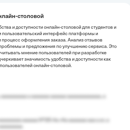
онлайн-столовой
бства и доступности онлайн-столовой для студентов и
и пользовательский интерфейс платформы и
 и процесс оформления заказа. Анализ отзывов
проблемы и предложения по улучшению сервиса. Это
учитывать мнение пользователей при разработке
одчеркивает значимость удобства и доступности как
пользователей онлайн-столовой.
 aaaaaaaaaa a aaaaaaa aaaaaa aaaaaaaaaaaaa, a
aaaaaaaa aaaaaa №125-Aa «Aa aaaaaaa aaa a a», a
aaaaaaaaa.