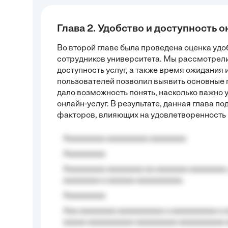
Глава 2. Удобство и доступность 
Во второй главе была проведена оценка удо
сотрудников университета. Мы рассмотрел
доступность услуг, а также время ожидания
пользователей позволил выявить основные 
дало возможность понять, насколько важно 
онлайн-услуг. В результате, данная глава п
факторов, влияющих на удовлетворенность 
Aaaaaaaaa aaaaaaaaa aaaaaaaa
Aaaaaaaaa
Aaaaaaaaa aaaaaaaa aa aaaaaaa aaaaaaaa,
aaaaaaaa a aaaaaa aaaaaaaaaa.
Aaaaaaaaa
Aaa aaaaaaaa aaaaaaaaaa a aaaaaaaaaa a a
aaaaa aaaaaaaaaa-aaaaaaaaa aaaaaaaaaa 