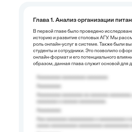
Глава 1. Анализ организации пита
В первой главе было проведено исследовани
историю и развитие столовых АГУ. Мы расс
роль онлайн-услуг в системе. Также были в
студенты и сотрудники. Это позволило сфо
онлайн-формат и его потенциального влиян
образом, данная глава служит основой для 
Aaaaaaaaa aaaaaaaaa aaaaaaaa
Aaaaaaaaa
Aaaaaaaaa aaaaaaaa aa aaaaaaa aaaaaaaa,
aaaaaaaa a aaaaaa aaaaaaaaaa.
Aaaaaaaaa
Aaa aaaaaaaa aaaaaaaaaa a aaaaaaaaaa a a
aaaaa aaaaaaaaaa-aaaaaaaaa aaaaaaaaaa 