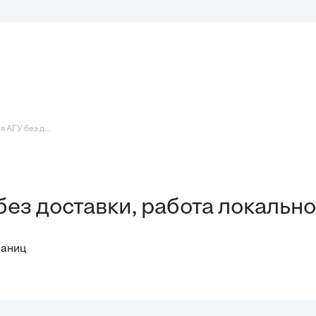
 АГУ без д...
ез доставки, работа локально
раниц