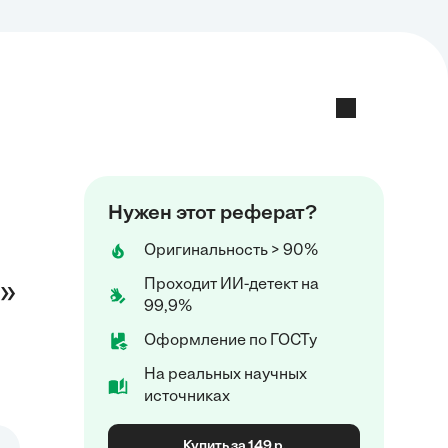
Нужен этот реферат?
Оригинальность > 90%
Проходит ИИ-детект на
»
99,9%
Оформление по ГОСТу
На реальных научных
источниках
Купить за 149 р.