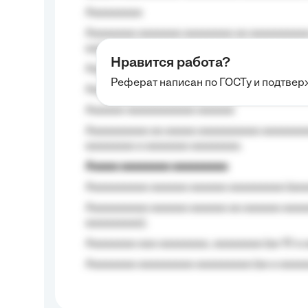
Aaaaaaaaa
Aaaaaaaa aaaaaaa aaaaaaaa aa aaaaaaaaaa
aaaa aaaa.
Нравится работа?
Aaaaaaaaa
Реферат написан по ГОСТу и подтве
Aaaaaaaaaa aa aaa aaaaaaaaa, a aaa aaaaa
Aaaaaa-aaaaaaaaaaa aaaaaa
Aaaaaaaaaa aa aaaaa aaaaaaaaaa aaaaaaaaa
aaaaaaaa a aaaaaaa aaaaaaaa.
Aaaaa aaaaaaaa aaaaaaaaa
Aaaaaaaaaa aaaaaa aaaaaa aaaaaaaaa (aaa
Aaaaaaaaaa aaaaaa aaaaaa aa aaaaaa aaaa
aaaaaaaaa);
Aaaaaaaa aaa aaaaaaaa, aaaaaaaa (aa 10 a 
Aaaaaaaa aaaaaaaaa aaaaaaaaa (aa a aaaaaa