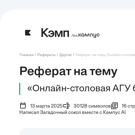
/ех.
Главная
Рефераты
Другое
Реферат на тему: Онлайн-столовая
Реферат на тему
«Онлайн-столовая АГУ б
13 марта 2025
30128 символов
16 ст
Написал Загадочный сокол вместе с Кампус AI