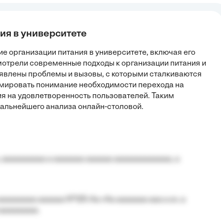
ния в университете
е организации питания в университете, включая его
мотрели современные подходы к организации питания и
ыявлены проблемы и вызовы, с которыми сталкиваются
рмировать понимание необходимости перехода на
ия на удовлетворенность пользователей. Таким
дальнейшего анализа онлайн-столовой.
 aaaaaaaaaa a aaaaaaa aaaaaa aaaaaaaaaaaaa, a
aaaaaaaa aaaaaa №125-Aa «Aa aaaaaaa aaa a a», a
aaaaaaaaa.