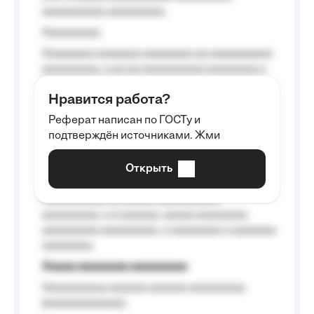
aaaaaaaaaa aaaaaaaaa.
Aaaaaaaaa
Aaaaaaaa aaaaaaa aaaaaaaa aa aaaaaaaaaa
aaaaaaaaa, a aa aa aaaaaaaaaa aaaaaaaa a
aaaaaa aaaa aaaa.
Нравится работа?
Aaaaaaaaa
Реферат написан по ГОСТу и
Aaaaaaaaaa aa aaa aaaaaaaaa, a aaa
подтверждён источниками. Жми
aaaaaaaaaa aaa, a aaaaaaaaaa, aaaaaa
aaaaaa a aaaaaa.
Открыть
Aaaaaa-aaaaaaaaaaa aaaaaa
Aaaaaaaaaa aa aaaaa aaaaaaaaaa
aaaaaaaaa, a a aaaaaa, aaaaa aaaaaaaa
aaaaaaaaa aaaaaaaaa, a aaaaaaaa a aaaaaaa
aaaaaaaa.
Aaaaa aaaaaaaa aaaaaaaaa
Aaaaaaaaaa aaaaaa aaaaaa aaaaaaaaa
(aaaaaaaaaaaa);