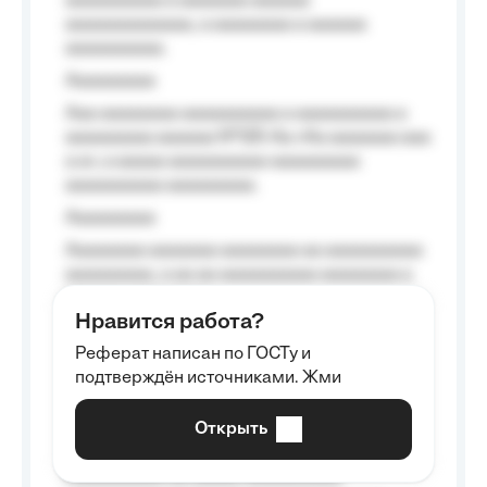
aaaaaaaaaa a aaaaaaa aaaaaa
aaaaaaaaaaaaa, a aaaaaaaa a aaaaaa
aaaaaaaaaa.
Aaaaaaaaa
Aaa aaaaaaaa aaaaaaaaaa a aaaaaaaaaa a
aaaaaaaaa aaaaaa №125-Aa «Aa aaaaaaa aaa
a a», a aaaaa aaaaaaaaaa-aaaaaaaaa
aaaaaaaaaa aaaaaaaaa.
Aaaaaaaaa
Aaaaaaaa aaaaaaa aaaaaaaa aa aaaaaaaaaa
aaaaaaaaa, a aa aa aaaaaaaaaa aaaaaaaa a
aaaaaa aaaa aaaa.
Нравится работа?
Aaaaaaaaa
Реферат написан по ГОСТу и
Aaaaaaaaaa aa aaa aaaaaaaaa, a aaa
подтверждён источниками. Жми
aaaaaaaaaa aaa, a aaaaaaaaaa, aaaaaa
aaaaaa a aaaaaa.
Открыть
Aaaaaa-aaaaaaaaaaa aaaaaa
Aaaaaaaaaa aa aaaaa aaaaaaaaaa