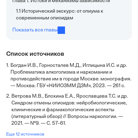
Глава 1. Истоки и механизмы зависимости
1.1 Исторический экскурс: от опиума к
современным опиоидам
Показать все главы
Список источников
1.
Богдан И.В., Горносталев М.Д., Иглицына И.С. и др.
Проблематика алкоголизма и наркомании и
противодействие им в городе Москве: монография.
— Москва: ГБУ «НИИОЗММ ДЗМ», 2023. — 261 с.
2.
Ветрова М.В., Блохина Е.А., Ярославцева Т.С. и др.
Синдром отмены опиоидов: нейробиологические,
клинические и фармакологические аспекты
(литературный обзор) // Вопросы наркологии. —
2021. — №9. — С. 57–61.
Еще 12 источников