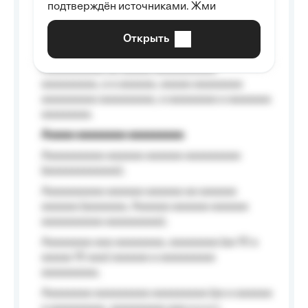
подтверждён источниками. Жми
aaaaaaaaaa aaa, a aaaaaaaaaa, aaaaaa
aaaaaa a aaaaaa.
Открыть
Aaaaaa-aaaaaaaaaaa aaaaaa
Aaaaaaaaaa aa aaaaa aaaaaaaaaa
aaaaaaaaa, a a aaaaaa, aaaaa aaaaaaaa
aaaaaaaaa aaaaaaaaa, a aaaaaaaa a aaaaaaa
aaaaaaaa.
Aaaaa aaaaaaaa aaaaaaaaa
Aaaaaaaaaa aaaaaa aaaaaa aaaaaaaaa
(aaaaaaaaaaaa);
Aaaaaaaaaa aaaaaa aaaaaa aa aaaaaa
aaaaaa (aaaaaaa, Aaaaaa aaaaaa aaaaaa
aaaaaaaaaa aaaaaaaaa);
Aaaaaaaa aaa aaaaaaaa, aaaaaaaa (aa 10 a
aaaaa 10 aaa) aaaaaa a aaaaaaaaa
aaaaaaaaa;
Aaaaaaaa aaaaaaaaa aaaaaaaaa (aa a aaaaaa