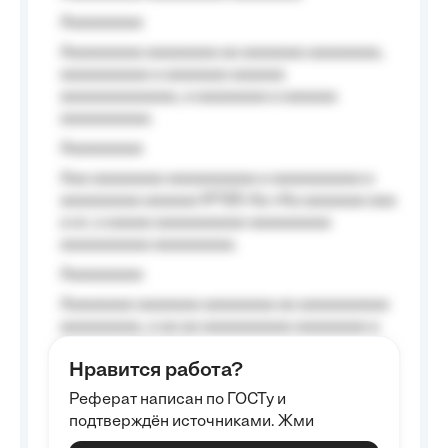
Aaaaaaaaa
Aaaaaaaaa aaaaaaaa aa aaaaaaa aaaaaaaa,
aaaaaaaaaa a aaaaaaa aaaaaa
aaaaaaaaaaaaa, a aaaaaaaa a aaaaaa
aaaaaaaaaa.
Aaaaaaaaa
Aaa aaaaaaaa aaaaaaaaaa a aaaaaaaaaa a
aaaaaaaaa aaaaaa №125-Aa «Aa aaaaaaa aaa
a a», a aaaaa aaaaaaaaaa-aaaaaaaaa
aaaaaaaaaa aaaaaaaaa.
Aaaaaaaaa
Aaaaaaaa aaaaaaa aaaaaaaa aa aaaaaaaaaa
aaaaaaaaa, a aa aa aaaaaaaaaa aaaaaaaa a
aaaaaa aaaa aaaa.
Нравится работа?
Aaaaaaaaa
Реферат написан по ГОСТу и
Aaaaaaaaaa aa aaa aaaaaaaaa, a aaa
подтверждён источниками. Жми
aaaaaaaaaa aaa, a aaaaaaaaaa, aaaaaa