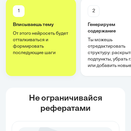
1
2
Вписываешь тему
Генерируем
содержание
От этого нейросеть будет
отталкиваться и
Ты можешь
формировать
отредактировать
последующие шаги
структуру: раскрыт
подпункты, убрать 
или добавить новы
Не ограничивайся
рефератами