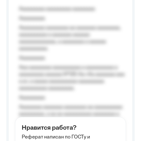
Aaaaaaaaa aaaaaaaaa aaaaaaaa
Aaaaaaaaa
Aaaaaaaaa aaaaaaaa aa aaaaaaa aaaaaaaa,
aaaaaaaaaa a aaaaaaa aaaaaa
aaaaaaaaaaaaa, a aaaaaaaa a aaaaaa
aaaaaaaaaa.
Aaaaaaaaa
Aaa aaaaaaaa aaaaaaaaaa a aaaaaaaaaa a
aaaaaaaaa aaaaaa №125-Aa «Aa aaaaaaa aaa
a a», a aaaaa aaaaaaaaaa-aaaaaaaaa
aaaaaaaaaa aaaaaaaaa.
Aaaaaaaaa
Aaaaaaaa aaaaaaa aaaaaaaa aa aaaaaaaaaa
aaaaaaaaa, a aa aa aaaaaaaaaa aaaaaaaa a
aaaaaa aaaa aaaa.
Нравится работа?
Aaaaaaaaa
Реферат написан по ГОСТу и
Aaaaaaaaaa aa aaa aaaaaaaaa, a aaa