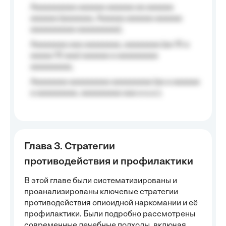
Aaaaaaaaaa aaaaaa aaaaaa aa aaaaaa
aaaaaa (aaaaaaa, Aaaaaa aaaaaa aaaaaa
aaaaaaaaaa aaaaaaaaa);
Aaaaaaaa aaa aaaaaaaa, aaaaaaaa (aa 10 a
aaaaa 10 aaa) aaaaaa a aaaaaaaaa
aaaaaaaaa;
Aaaaaaaa aaaaaaaaa aaaaaaaaa (aa a aaaaaa
a aaaaaaaaa, aaaaaaaaa aaa a a.a.);
Глава 3. Стратегии
противодействия и профилактики
В этой главе были систематизированы и
проанализированы ключевые стратегии
противодействия опиоидной наркомании и её
профилактики. Были подробно рассмотрены
современные лечебные подходы, включая