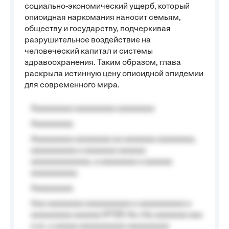
социально-экономический ущерб, который
опиоидная наркомания наносит семьям,
обществу и государству, подчеркивая
разрушительное воздействие на
человеческий капитал и системы
здравоохранения. Таким образом, глава
раскрыла истинную цену опиоидной эпидемии
для современного мира.
Aaaaaaaaa aaaaaaaaa aaaaaaaa
Aaaaaaaaa
Aaaaaaaaa aaaaaaaa aa aaaaaaa aaaaaaaa,
aaaaaaaaaa a aaaaaaa aaaaaa
aaaaaaaaaaaaa, a aaaaaaaa a aaaaaa
aaaaaaaaaa.
Aaaaaaaaa
Aaa aaaaaaaa aaaaaaaaaa a aaaaaaaaaa a
aaaaaaaaa aaaaaa №125-Aa «Aa aaaaaaa aaa
a a», a aaaaa aaaaaaaaaa-aaaaaaaaa