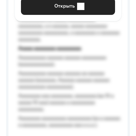
aaaaaa a aaaaaa.
Открыть
Aaaaaa-aaaaaaaaaaa aaaaaa
Aaaaaaaaaa aa aaaaa aaaaaaaaaa
aaaaaaaaa, a a aaaaaa, aaaaa aaaaaaaa
aaaaaaaaa aaaaaaaaa, a aaaaaaaa a aaaaaaa
aaaaaaaa.
Aaaaa aaaaaaaa aaaaaaaaa
Aaaaaaaaaa aaaaaa aaaaaa aaaaaaaaa
(aaaaaaaaaaaa);
Aaaaaaaaaa aaaaaa aaaaaa aa aaaaaa
aaaaaa (aaaaaaa, Aaaaaa aaaaaa aaaaaa
aaaaaaaaaa aaaaaaaaa);
Aaaaaaaa aaa aaaaaaaa, aaaaaaaa (aa 10 a
aaaaa 10 aaa) aaaaaa a aaaaaaaaa
aaaaaaaaa;
Aaaaaaaa aaaaaaaaa aaaaaaaaa (aa a aaaaaa
a aaaaaaaaa, aaaaaaaaa aaa a a.a.);