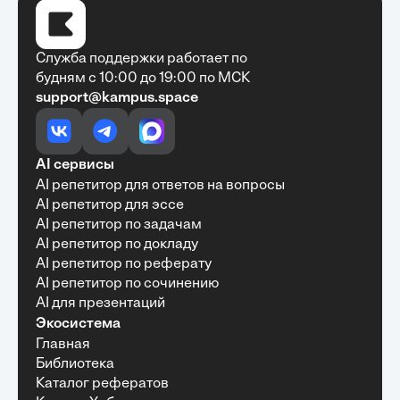
Служба поддержки работает по
будням с 10:00 до 19:00 по МСК
support@kampus.space
Очень быстро, недорого, качественно,
доступно
•
Алексей Антонов
27 мая, 2025
Обучение с Кампус Хаб — очень экономит
AI сервисы
время с возможностю узнать много новой и
AI репетитор для ответов на вопросы
полезной информации. Рекомендую ...
AI репетитор для эссе
AI репетитор по задачам
AI репетитор по докладу
AI репетитор по реферату
Рекомендую Кампус АИ всем, кто хочет
AI репетитор по сочинению
учиться эффективно и с комфортом
AI для презентаций
•
Марина Щербакова
22 мая, 2025
Экосистема
Пользуюсь сайтом Кампус АИ уже несколько
Главная
месяцев и хочу отметить высокий уровень
Библиотека
удобства и информативности. Платформа
отлично подходит как для самостоятельного
Каталог рефератов
обучения, так и для профессионального