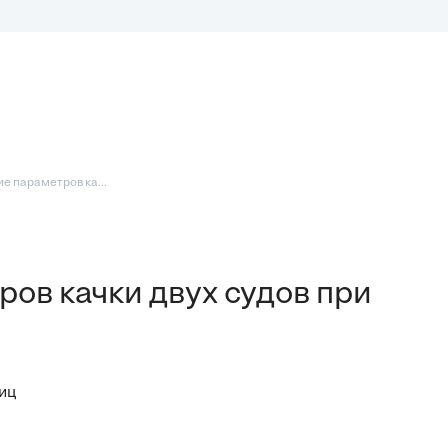
е параметров ка...
ов качки двух судов при
иц