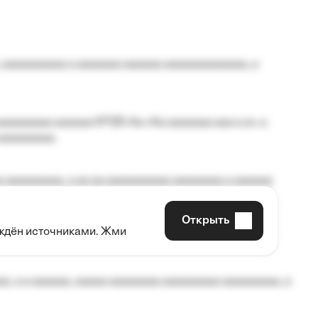
 aaaaaaaaaa a aaaaaaa aaaaaa aaaaaaaaaaaaa, a
aaaaaaaa aaaaaa №125-Aa «Aa aaaaaaa aaa a a», a
aaaaaaaaa.
 aaaaaaaaa, a aa aa aaaaaaaaaa aaaaaaaa a aaaaaa
Открыть
рждён источниками. Жми
aaaaa aaa, a aaaaaaaaaa, aaaaaa aaaaaa a aaaaaa.
, a a aaaaaa, aaaaa aaaaaaaa aaaaaaaaa aaaaaaaaa, a