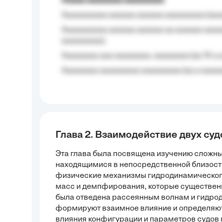
Aaaaa aaaaaaaa aaaaaaaaa
Aaaaaaaaaa aaaaaa aaaaaa aaaaaaaaa (aaa
Aaaaaaaaaa aaaaaa aaaaaa aa aaaaaa aaaa
aaaaaaaaa);
Aaaaaaaa aaa aaaaaaaa, aaaaaaaa (aa 10 a 
Aaaaaaaa aaaaaaaaa aaaaaaaaa (aa a aaaaaa
Глава 2. Взаимодействие двух суд
Эта глава была посвящена изучению сложн
находящимися в непосредственной близости
физические механизмы гидродинамическог
масс и демпфирования, которые существенн
была отведена рассеянным волнам и гидро
формируют взаимное влияние и определяют
влияния конфигурации и параметров судов 