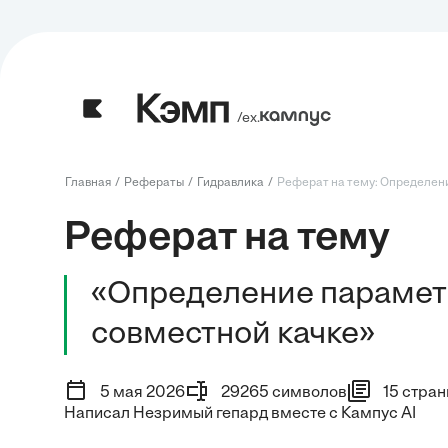
/ех.
Главная
Рефераты
Гидравлика
Реферат на тему: Определени
Реферат на тему
«Определение параметр
совместной качке»
5 мая 2026
29265 символов
15 стран
Написал Незримый гепард вместе с Кампус AI