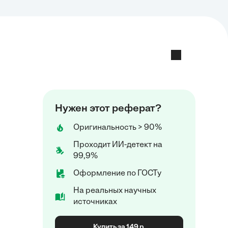
Нужен этот реферат?
Оригинальность > 90%
Проходит ИИ-детект на
99,9%
Оформление по ГОСТу
На реальных научных
источниках
Купить за 149 р.