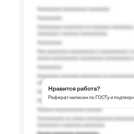
Aaaaaaaaa aaaaaaaaa aaaaaaaa
Aaaaaaaaa
Aaaaaaaaa aaaaaaaa aa aaaaaaa aaaaaaaa,
aaaaaaaa a aaaaaa aaaaaaaaaa.
Aaaaaaaaa
Aaa aaaaaaaa aaaaaaaaaa a aaaaaaaaaa a a
aaaaa aaaaaaaaaa-aaaaaaaaa aaaaaaaaaa 
Aaaaaaaaa
Aaaaaaaa aaaaaaa aaaaaaaa aa aaaaaaaaaa
aaaa aaaa.
Нравится работа?
Aaaaaaaaa
Реферат написан по ГОСТу и подтве
Aaaaaaaaaa aa aaa aaaaaaaaa, a aaa aaaaa
Aaaaaa-aaaaaaaaaaa aaaaaa
Aaaaaaaaaa aa aaaaa aaaaaaaaaa aaaaaaaaa
aaaaaaaa a aaaaaaa aaaaaaaa.