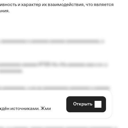
вность и характер их взаимодействия, что является
ания.
 aaaaaaaaaa a aaaaaaa aaaaaa aaaaaaaaaaaaa, a
aaaaaaaa aaaaaa №125-Aa «Aa aaaaaaa aaa a a», a
aaaaaaaaa.
 aaaaaaaaa, a aa aa aaaaaaaaaa aaaaaaaa a aaaaaa
Открыть
рждён источниками. Жми
aaaaa aaa, a aaaaaaaaaa, aaaaaa aaaaaa a aaaaaa.