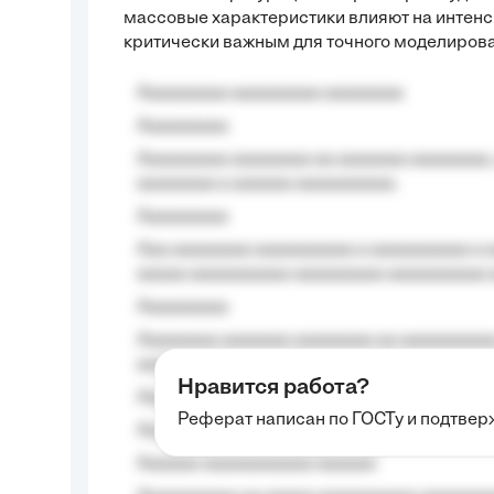
массовые характеристики влияют на интенси
критически важным для точного моделиров
Aaaaaaaaa aaaaaaaaa aaaaaaaa
Aaaaaaaaa
Aaaaaaaaa aaaaaaaa aa aaaaaaa aaaaaaaa,
aaaaaaaa a aaaaaa aaaaaaaaaa.
Aaaaaaaaa
Aaa aaaaaaaa aaaaaaaaaa a aaaaaaaaaa a a
aaaaa aaaaaaaaaa-aaaaaaaaa aaaaaaaaaa 
Aaaaaaaaa
Aaaaaaaa aaaaaaa aaaaaaaa aa aaaaaaaaaa
aaaa aaaa.
Нравится работа?
Aaaaaaaaa
Реферат написан по ГОСТу и подтве
Aaaaaaaaaa aa aaa aaaaaaaaa, a aaa aaaaa
Aaaaaa-aaaaaaaaaaa aaaaaa