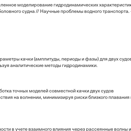
. Численное моделирование гидродинамических характеристи
боловного судна // Научные проблемы водного транспорта.
раметры качки (амплитуды, периоды и фазы) для двух судо
льзуя аналитические методы гидродинамики.
ботка точных моделей совместной качки двух судов
ствия на волнении, минимизируя риски близкого плавания 
ости в учете взаимного влияния через рассеянные волны 