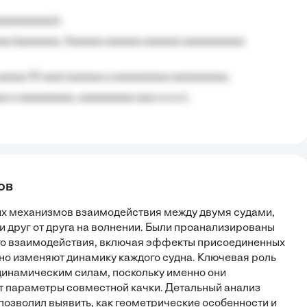
aaaaaaaaa);
aa (aaaaaaa, Aaaaaa aaaaaa aaaaaa aaaaaaaaaa
aaaaa 10 aaa) aaaaaa a aaaaaaaaa aaaaaaaaa;
 a aaaaaaaaa, aaaaaaaaa aaa a a.a.);
ов
ых механизмов взаимодействия между двумя судами,
 друг от друга на волнении. Были проанализированы
о взаимодействия, включая эффекты присоединенных
о изменяют динамику каждого судна. Ключевая роль
динамическим силам, поскольку именно они
 параметры совместной качки. Детальный анализ
позволил выявить, как геометрические особенности и