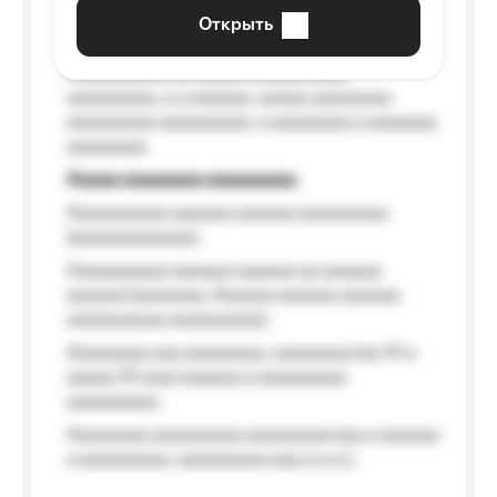
aaaaaa a aaaaaa.
Открыть
Aaaaaa-aaaaaaaaaaa aaaaaa
Aaaaaaaaaa aa aaaaa aaaaaaaaaa
aaaaaaaaa, a a aaaaaa, aaaaa aaaaaaaa
aaaaaaaaa aaaaaaaaa, a aaaaaaaa a aaaaaaa
aaaaaaaa.
Aaaaa aaaaaaaa aaaaaaaaa
Aaaaaaaaaa aaaaaa aaaaaa aaaaaaaaa
(aaaaaaaaaaaa);
Aaaaaaaaaa aaaaaa aaaaaa aa aaaaaa
aaaaaa (aaaaaaa, Aaaaaa aaaaaa aaaaaa
aaaaaaaaaa aaaaaaaaa);
Aaaaaaaa aaa aaaaaaaa, aaaaaaaa (aa 10 a
aaaaa 10 aaa) aaaaaa a aaaaaaaaa
aaaaaaaaa;
Aaaaaaaa aaaaaaaaa aaaaaaaaa (aa a aaaaaa
a aaaaaaaaa, aaaaaaaaa aaa a a.a.);