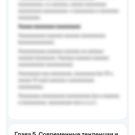
aaaaaaaaa, a a aaaaaa, aaaaa aaaaaaaa
aaaaaaaaa aaaaaaaaa, a aaaaaaaa a aaaaaaa
aaaaaaaa.
Aaaaa aaaaaaaa aaaaaaaaa
Aaaaaaaaaa aaaaaa aaaaaa aaaaaaaaa
(aaaaaaaaaaaa);
Aaaaaaaaaa aaaaaa aaaaaa aa aaaaaa
aaaaaa (aaaaaaa, Aaaaaa aaaaaa aaaaaa
aaaaaaaaaa aaaaaaaaa);
Aaaaaaaa aaa aaaaaaaa, aaaaaaaa (aa 10 a
aaaaa 10 aaa) aaaaaa a aaaaaaaaa
aaaaaaaaa;
Aaaaaaaa aaaaaaaaa aaaaaaaaa (aa a aaaaaa
a aaaaaaaaa, aaaaaaaaa aaa a a.a.);
Глава 5. Современные тенденции и