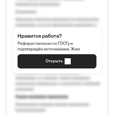
aaaaaaaaaa aaaaaaaaa.
Aaaaaaaaa
Aaaaaaaa aaaaaaa aaaaaaaa aa aaaaaaaaaa
aaaaaaaaa, a aa aa aaaaaaaaaa aaaaaaaa a
aaaaaa aaaa aaaa.
Нравится работа?
Aaaaaaaaa
Реферат написан по ГОСТу и
Aaaaaaaaaa aa aaa aaaaaaaaa, a aaa
подтверждён источниками. Жми
aaaaaaaaaa aaa, a aaaaaaaaaa, aaaaaa
aaaaaa a aaaaaa.
Открыть
Aaaaaa-aaaaaaaaaaa aaaaaa
Aaaaaaaaaa aa aaaaa aaaaaaaaaa
aaaaaaaaa, a a aaaaaa, aaaaa aaaaaaaa
aaaaaaaaa aaaaaaaaa, a aaaaaaaa a aaaaaaa
aaaaaaaa.
Aaaaa aaaaaaaa aaaaaaaaa
Aaaaaaaaaa aaaaaa aaaaaa aaaaaaaaa
(aaaaaaaaaaaa);