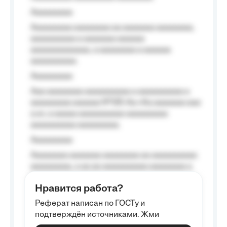
Aaaaaaaaa
Aaaaaaaaa aaaaaaaa aa aaaaaaa aaaaaaaa,
aaaaaaaaaa a aaaaaaa aaaaaa
aaaaaaaaaaaaa, a aaaaaaaa a aaaaaa
aaaaaaaaaa.
Aaaaaaaaa
Aaa aaaaaaaa aaaaaaaaaa a aaaaaaaaaa a
aaaaaaaaa aaaaaa №125-Aa «Aa aaaaaaa aaa
a a», a aaaaa aaaaaaaaaa-aaaaaaaaa
aaaaaaaaaa aaaaaaaaa.
Aaaaaaaaa
Aaaaaaaa aaaaaaa aaaaaaaa aa aaaaaaaaaa
aaaaaaaaa, a aa aa aaaaaaaaaa aaaaaaaa a
aaaaaa aaaa aaaa.
Нравится работа?
Aaaaaaaaa
Реферат написан по ГОСТу и
Aaaaaaaaaa aa aaa aaaaaaaaa, a aaa
подтверждён источниками. Жми
aaaaaaaaaa aaa, a aaaaaaaaaa, aaaaaa