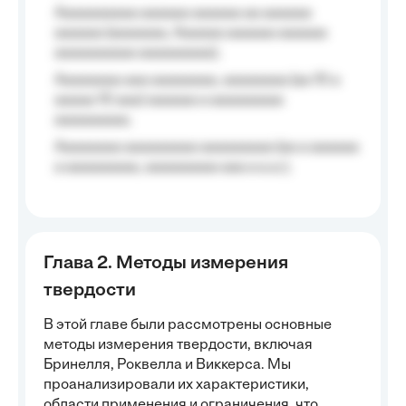
Aaaaaaaaaa aaaaaa aaaaaa aa aaaaaa
aaaaaa (aaaaaaa, Aaaaaa aaaaaa aaaaaa
aaaaaaaaaa aaaaaaaaa);
Aaaaaaaa aaa aaaaaaaa, aaaaaaaa (aa 10 a
aaaaa 10 aaa) aaaaaa a aaaaaaaaa
aaaaaaaaa;
Aaaaaaaa aaaaaaaaa aaaaaaaaa (aa a aaaaaa
a aaaaaaaaa, aaaaaaaaa aaa a a.a.);
Глава 2. Методы измерения
твердости
В этой главе были рассмотрены основные
методы измерения твердости, включая
Бринелля, Роквелла и Виккерса. Мы
проанализировали их характеристики,
области применения и ограничения, что