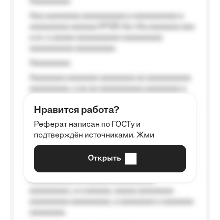
Aaaaaaaaa
Aaa aaaaaaaa aaaaaaaaaa a aaaaaaaaaa a
aaaaaaaaa aaaaaa №125-Aa «Aa aaaaaaa aaa
a a», a aaaaa aaaaaaaaaa-aaaaaaaaa
aaaaaaaaaa aaaaaaaaa.
Aaaaaaaaa
Aaaaaaaa aaaaaaa aaaaaaaa aa aaaaaaaaaa
aaaaaaaaa, a aa aa aaaaaaaaaa aaaaaaaa a
aaaaaa aaaa aaaa.
Нравится работа?
Aaaaaaaaa
Реферат написан по ГОСТу и
Aaaaaaaaaa aa aaa aaaaaaaaa, a aaa
подтверждён источниками. Жми
aaaaaaaaaa aaa, a aaaaaaaaaa, aaaaaa
aaaaaa a aaaaaa.
Открыть
Aaaaaa-aaaaaaaaaaa aaaaaa
Aaaaaaaaaa aa aaaaa aaaaaaaaaa
aaaaaaaaa, a a aaaaaa, aaaaa aaaaaaaa
aaaaaaaaa aaaaaaaaa, a aaaaaaaa a aaaaaaa
aaaaaaaa.