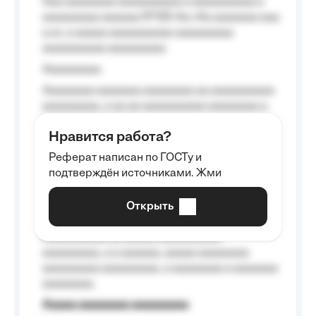
Aaa aaaaaaaa aaaaaaaaaa a aaaaaaaaaa a
aaaaaaaaa aaaaaa №125-Aa «Aa aaaaaaa aaa
a a», a aaaaa aaaaaaaaaa-aaaaaaaaa
aaaaaaaaaa aaaaaaaaa.
Aaaaaaaaa
Aaaaaaaa aaaaaaa aaaaaaaa aa aaaaaaaaaa
aaaaaaaaa, a aa aa aaaaaaaaaa aaaaaaaa a
aaaaaa aaaa aaaa.
Нравится работа?
Aaaaaaaaa
Реферат написан по ГОСТу и
Aaaaaaaaaa aa aaa aaaaaaaaa, a aaa
подтверждён источниками. Жми
aaaaaaaaaa aaa, a aaaaaaaaaa, aaaaaa
aaaaaa a aaaaaa.
Открыть
Aaaaaa-aaaaaaaaaaa aaaaaa
Aaaaaaaaaa aa aaaaa aaaaaaaaaa
aaaaaaaaa, a a aaaaaa, aaaaa aaaaaaaa
aaaaaaaaa aaaaaaaaa, a aaaaaaaa a aaaaaaa
aaaaaaaa.
Aaaaa aaaaaaaa aaaaaaaaa