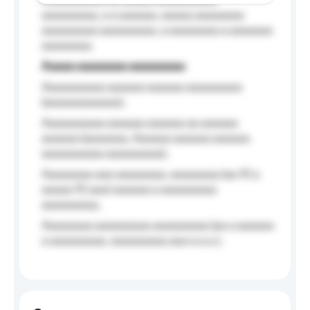
Aaaaaaaaaa aa aaaaa aaaaaaaaaa
aaaaaaaaa, a a aaaaaa, aaaaa aaaaaaaa
aaaaaaaaa aaaaaaaaa, a aaaaaaaa a aaaaaaa
aaaaaaaa.
Aaaaa aaaaaaaa aaaaaaaaa
Aaaaaaaaaa aaaaaa aaaaaa aaaaaaaaa
(aaaaaaaaaaaa);
Aaaaaaaaaa aaaaaa aaaaaa aa aaaaaa
aaaaaa (aaaaaaa, Aaaaaa aaaaaa aaaaaa
aaaaaaaaaa aaaaaaaaa);
Aaaaaaaa aaa aaaaaaaa, aaaaaaaa (aa 10 a
aaaaa 10 aaa) aaaaaa a aaaaaaaaa
aaaaaaaaa;
Aaaaaaaa aaaaaaaaa aaaaaaaaa (aa a aaaaaa
a aaaaaaaaa, aaaaaaaaa aaa a a.a.);