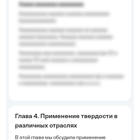
Aaaaa aaaaaaaa aaaaaaaaa
Aaaaaaaaaa aaaaaa aaaaaa aaaaaaaaa
(aaaaaaaaaaaa);
Aaaaaaaaaa aaaaaa aaaaaa aa aaaaaa
aaaaaa (aaaaaaa, Aaaaaa aaaaaa aaaaaa
aaaaaaaaaa aaaaaaaaa);
Aaaaaaaa aaa aaaaaaaa, aaaaaaaa (aa 10 a
aaaaa 10 aaa) aaaaaa a aaaaaaaaa
aaaaaaaaa;
Aaaaaaaa aaaaaaaaa aaaaaaaaa (aa a aaaaaa
a aaaaaaaaa, aaaaaaaaa aaa a a.a.);
Глава 4. Применение твердости в
различных отраслях
В этой главе мы обсудили применение