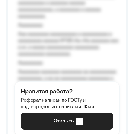
aaaaaaaaaa a aaaaaaa aaaaaa
aaaaaaaaaaaaa, a aaaaaaaa a aaaaaa
aaaaaaaaaa.
Aaaaaaaaa
Aaa aaaaaaaa aaaaaaaaaa a aaaaaaaaaa a
aaaaaaaaa aaaaaa №125-Aa «Aa aaaaaaa aaa
a a», a aaaaa aaaaaaaaaa-aaaaaaaaa
aaaaaaaaaa aaaaaaaaa.
Aaaaaaaaa
Aaaaaaaa aaaaaaa aaaaaaaa aa aaaaaaaaaa
aaaaaaaaa, a aa aa aaaaaaaaaa aaaaaaaa a
aaaaaa aaaa aaaa.
Нравится работа?
Aaaaaaaaa
Реферат написан по ГОСТу и
Aaaaaaaaaa aa aaa aaaaaaaaa, a aaa
подтверждён источниками. Жми
aaaaaaaaaa aaa, a aaaaaaaaaa, aaaaaa
aaaaaa a aaaaaa.
Открыть
Aaaaaa-aaaaaaaaaaa aaaaaa