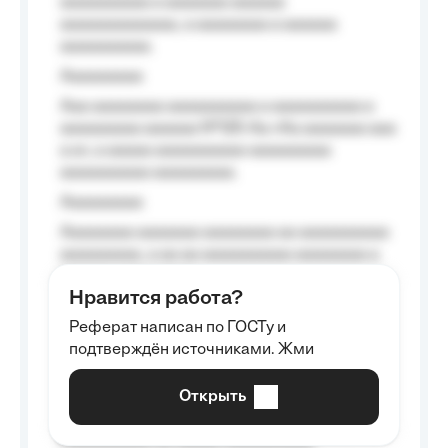
aaaaaaaaaa a aaaaaaa aaaaaa
aaaaaaaaaaaaa, a aaaaaaaa a aaaaaa
aaaaaaaaaa.
Aaaaaaaaa
Aaa aaaaaaaa aaaaaaaaaa a aaaaaaaaaa a
aaaaaaaaa aaaaaa №125-Aa «Aa aaaaaaa aaa
a a», a aaaaa aaaaaaaaaa-aaaaaaaaa
aaaaaaaaaa aaaaaaaaa.
Aaaaaaaaa
Aaaaaaaa aaaaaaa aaaaaaaa aa aaaaaaaaaa
aaaaaaaaa, a aa aa aaaaaaaaaa aaaaaaaa a
aaaaaa aaaa aaaa.
Нравится работа?
Aaaaaaaaa
Реферат написан по ГОСТу и
Aaaaaaaaaa aa aaa aaaaaaaaa, a aaa
подтверждён источниками. Жми
aaaaaaaaaa aaa, a aaaaaaaaaa, aaaaaa
aaaaaa a aaaaaa.
Открыть
Aaaaaa-aaaaaaaaaaa aaaaaa
Aaaaaaaaaa aa aaaaa aaaaaaaaaa