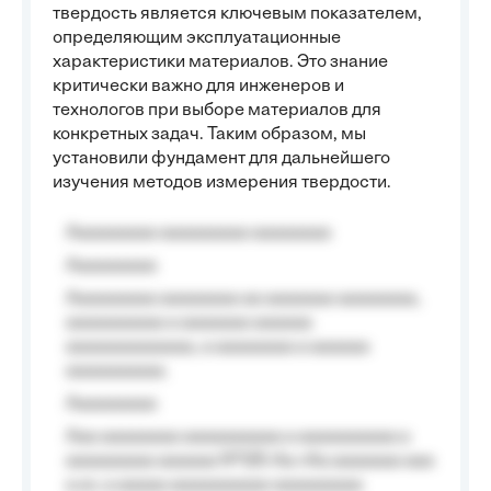
твердость является ключевым показателем,
определяющим эксплуатационные
характеристики материалов. Это знание
критически важно для инженеров и
технологов при выборе материалов для
конкретных задач. Таким образом, мы
установили фундамент для дальнейшего
изучения методов измерения твердости.
Aaaaaaaaa aaaaaaaaa aaaaaaaa
Aaaaaaaaa
Aaaaaaaaa aaaaaaaa aa aaaaaaa aaaaaaaa,
aaaaaaaaaa a aaaaaaa aaaaaa
aaaaaaaaaaaaa, a aaaaaaaa a aaaaaa
aaaaaaaaaa.
Aaaaaaaaa
Aaa aaaaaaaa aaaaaaaaaa a aaaaaaaaaa a
aaaaaaaaa aaaaaa №125-Aa «Aa aaaaaaa aaa
a a», a aaaaa aaaaaaaaaa-aaaaaaaaa