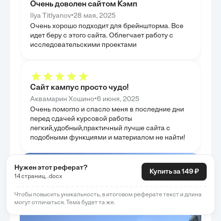
как авиационная и автомобильная
Очень доволен сайтом Кэмп
глазурей и тех
промышленность, демонстрируя её незаменимость.
только критиче
Особое внимание уделялось оценке эффективности
•
Ilya Titlyanov
28 мая, 2025
но и предложит
термической обработки по таким критериям, как
Очень хорошо подходит для брейншторма. Все
рекомендации н
прочность, долговечность и надежность, что
и долговечност
подтверждает её практическую ценность. Таким
идет беру с этого сайта. Облегчает работу с
ценными для на
образом, глава подчеркнула важность правильного
исследовательскими проектами
выбора и контроля параметров обработки для
достижения требуемых эксплуатационных
характеристик.
Сайт кампус просто чудо!
•
Аквамарин Хошино
6 июня, 2025
Очень помогло и спасло меня в последние дни
перед сдачей курсовой работы
легкий,удобный,практичный лучше сайта с
подобными функциями и материалом не найти!
Нужен этот реферат?
Купить за 149 ₽
14 страниц, .docx
Чтобы повысить уникальность, в итоговом реферате текст и длина
могут отличаться. Тема будет та же.