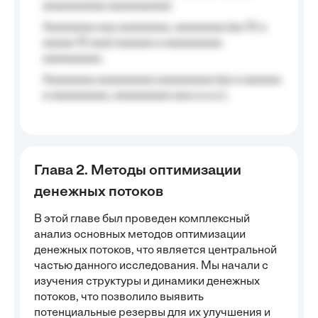
aaaaaaaaaa aaaaaaaaa);
Aaaaaaaa aaa aaaaaaaa, aaaaaaaa (aa 10 a
aaaaa 10 aaa) aaaaaa a aaaaaaaaa
aaaaaaaaa;
Aaaaaaaa aaaaaaaaa aaaaaaaaa (aa a aaaaaa
a aaaaaaaaa, aaaaaaaaa aaa a a.a.);
Глава 2. Методы оптимизации
денежных потоков
В этой главе был проведен комплексный
анализ основных методов оптимизации
денежных потоков, что является центральной
частью данного исследования. Мы начали с
изучения структуры и динамики денежных
потоков, что позволило выявить
потенциальные резервы для их улучшения и