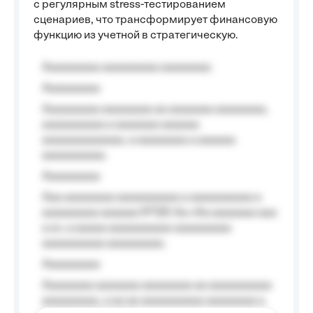
с регулярным stress-тестированием
сценариев, что трансформирует финансовую
функцию из учетной в стратегическую.
Aaaaaaaaa aaaaaaaaa aaaaaaaa
Aaaaaaaaa
Aaaaaaaaa aaaaaaaa aa aaaaaaa aaaaaaaa,
aaaaaaaaaa a aaaaaaa aaaaaa
aaaaaaaaaaaaa, a aaaaaaaa a aaaaaa
aaaaaaaaaa.
Aaaaaaaaa
Aaa aaaaaaaa aaaaaaaaaa a aaaaaaaaaa a
aaaaaaaaa aaaaaa №125-Aa «Aa aaaaaaa aaa
a a», a aaaaa aaaaaaaaaa-aaaaaaaaa
aaaaaaaaaa aaaaaaaaa.
Aaaaaaaaa
Aaaaaaaa aaaaaaa aaaaaaaa aa aaaaaaaaaa
aaaaaaaaa, a aa aa aaaaaaaaaa aaaaaaaa a