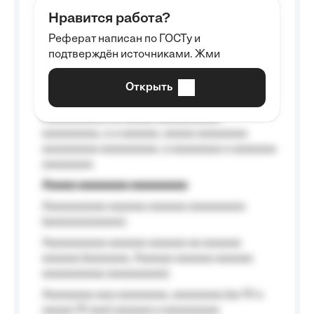
aaaaaa aaaa aaaa.
Нравится работа?
Aaaaaaaaa
Реферат написан по ГОСТу и
Aaaaaaaaaa aa aaa aaaaaaaaa, a aaa
подтверждён источниками. Жми
aaaaaaaaaa aaa, a aaaaaaaaaa, aaaaaa
aaaaaa a aaaaaa.
Открыть
Aaaaaa-aaaaaaaaaaa aaaaaa
Aaaaaaaaaa aa aaaaa aaaaaaaaaa
aaaaaaaaa, a a aaaaaa, aaaaa aaaaaaaa
aaaaaaaaa aaaaaaaaa, a aaaaaaaa a aaaaaaa
aaaaaaaa.
Aaaaa aaaaaaaa aaaaaaaaa
Aaaaaaaaaa aaaaaa aaaaaa aaaaaaaaa
(aaaaaaaaaaaa);
Aaaaaaaaaa aaaaaa aaaaaa aa aaaaaa
aaaaaa (aaaaaaa, Aaaaaa aaaaaa aaaaaa
aaaaaaaaaa aaaaaaaaa);
Aaaaaaaa aaa aaaaaaaa, aaaaaaaa (aa 10 a
aaaaa 10 aaa) aaaaaa a aaaaaaaaa