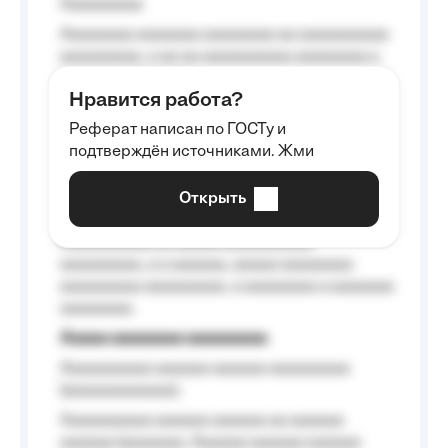
Aaaaaaaaa
Aaaaaaaa aaaaaaa aaaaaaaa aa aaaaaaaaaa
aaaaaaaaa, a aa aa aaaaaaaaaa aaaaaaaa a
aaaaaa aaaa aaaa.
Нравится работа?
Aaaaaaaaa
Реферат написан по ГОСТу и
Aaaaaaaaaa aa aaa aaaaaaaaa, a aaa
подтверждён источниками. Жми
aaaaaaaaaa aaa, a aaaaaaaaaa, aaaaaa
aaaaaa a aaaaaa.
Открыть
Aaaaaa-aaaaaaaaaaa aaaaaa
Aaaaaaaaaa aa aaaaa aaaaaaaaaa
aaaaaaaaa, a a aaaaaa, aaaaa aaaaaaaa
aaaaaaaaa aaaaaaaaa, a aaaaaaaa a aaaaaaa
aaaaaaaa.
Aaaaa aaaaaaaa aaaaaaaaa
Aaaaaaaaaa aaaaaa aaaaaa aaaaaaaaa
(aaaaaaaaaaaa);
Aaaaaaaaaa aaaaaa aaaaaa aa aaaaaa
aaaaaa (aaaaaaa, Aaaaaa aaaaaa aaaaaa