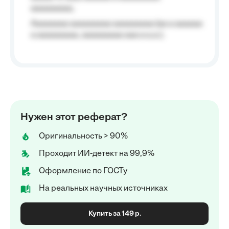
aaaaaaaaa;
Aaaaaaaa aaaaaaaaa aaaaaaaaa (aa a aaaaaa
a aaaaaaaaa, aaaaaaaaa aaa a a.a.);
Нужен этот реферат?
Оригинальность > 90%
Проходит ИИ-детект на 99,9%
Оформление по ГОСТу
На реальных научных источниках
Купить за 149 р.