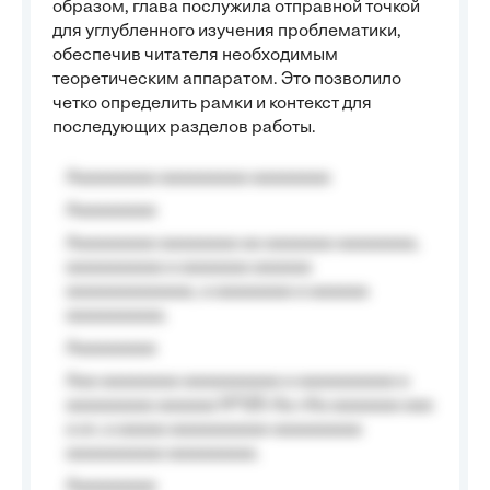
образом, глава послужила отправной точкой
для углубленного изучения проблематики,
обеспечив читателя необходимым
теоретическим аппаратом. Это позволило
четко определить рамки и контекст для
последующих разделов работы.
Aaaaaaaaa aaaaaaaaa aaaaaaaa
Aaaaaaaaa
Aaaaaaaaa aaaaaaaa aa aaaaaaa aaaaaaaa,
aaaaaaaaaa a aaaaaaa aaaaaa
aaaaaaaaaaaaa, a aaaaaaaa a aaaaaa
aaaaaaaaaa.
Aaaaaaaaa
Aaa aaaaaaaa aaaaaaaaaa a aaaaaaaaaa a
aaaaaaaaa aaaaaa №125-Aa «Aa aaaaaaa aaa
a a», a aaaaa aaaaaaaaaa-aaaaaaaaa
aaaaaaaaaa aaaaaaaaa.
Aaaaaaaaa