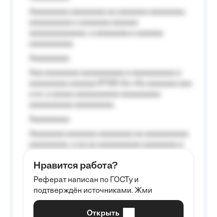
Aaaaaaaaa aaaaaaaa aa aaaaaaa aaaaaaaa,
aaaaaaaaaa a aaaaaaa aaaaaa
aaaaaaaaaaaaa, a aaaaaaaa a aaaaaa
aaaaaaaaaa.
Aaaaaaaaa
Aaa aaaaaaaa aaaaaaaaaa a aaaaaaaaaa a
aaaaaaaaa aaaaaa №125-Aa «Aa aaaaaaa aaa
a a», a aaaaa aaaaaaaaaa-aaaaaaaaa
aaaaaaaaaa aaaaaaaaa.
Aaaaaaaaa
Aaaaaaaa aaaaaaa aaaaaaaa aa aaaaaaaaaa
aaaaaaaaa, a aa aa aaaaaaaaaa aaaaaaaa a
aaaaaa aaaa aaaa.
Нравится работа?
Aaaaaaaaa
Реферат написан по ГОСТу и
Aaaaaaaaaa aa aaa aaaaaaaaa, a aaa
подтверждён источниками. Жми
aaaaaaaaaa aaa, a aaaaaaaaaa, aaaaaa
aaaaaa a aaaaaa.
Открыть