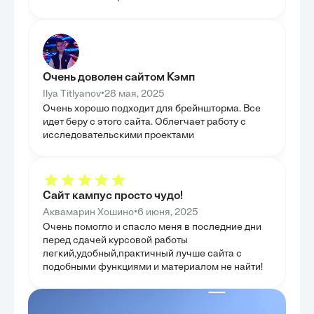
В третьей глав
основных факт
прекращению ал
выявлены регио
для Владимирск
социально-экон
влияние на эти
Очень доволен сайтом Кэмп
установить ко
обстоятельства
•
Ilya Titlyanov
28 мая, 2025
выплат. Особое
Очень хорошо подходит для брейншторма. Все
семейных споро
понять уникаль
идет беру с этого сайта. Облегчает работу с
права в местной
исследовательскими проектами
только объясн
статистических 
в котором они 
аналитическую 
Сайт кампус просто чудо!
•
Аквамарин Хошино
6 июня, 2025
Очень помогло и спасло меня в последние дни
перед сдачей курсовой работы
легкий,удобный,практичный лучше сайта с
подобными функциями и материалом не найти!