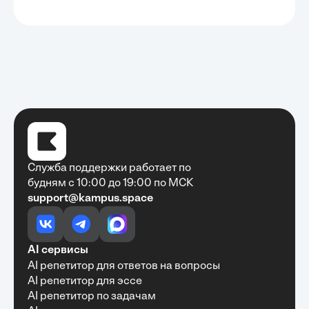
Служба поддержки работает по
будням с 10:00 до 19:00 по МСК
support@kampus.space
Очень быстро, недорого, качественно,
доступно
•
Алексей Антонов
27 мая, 2025
Обучение с Кампус Хаб — очень экономит
AI сервисы
время с возможностю узнать много новой и
AI репетитор для ответов на вопросы
полезной информации. Рекомендую ...
AI репетитор для эссе
AI репетитор по задачам