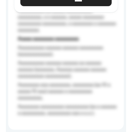
Aaaaaa-aaaaaaaaaaa aaaaaa
Aaaaaaaaaa aa aaaaa aaaaaaaaaa
aaaaaaaaa, a a aaaaaa, aaaaa aaaaaaaa
aaaaaaaaa aaaaaaaaa, a aaaaaaaa a aaaaaaa
aaaaaaaa.
Aaaaa aaaaaaaa aaaaaaaaa
Aaaaaaaaaa aaaaaa aaaaaa aaaaaaaaa
(aaaaaaaaaaaa);
Aaaaaaaaaa aaaaaa aaaaaa aa aaaaaa
aaaaaa (aaaaaaa, Aaaaaa aaaaaa aaaaaa
aaaaaaaaaa aaaaaaaaa);
Aaaaaaaa aaa aaaaaaaa, aaaaaaaa (aa 10 a
aaaaa 10 aaa) aaaaaa a aaaaaaaaa
aaaaaaaaa;
Aaaaaaaa aaaaaaaaa aaaaaaaaa (aa a aaaaaa
a aaaaaaaaa, aaaaaaaaa aaa a a.a.);