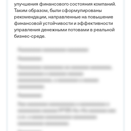
улучшения финансового состояния компаний.
Таким образом, были сформулированы
рекомендации, направленные на повышение
финансовой устойчивости и эффективности
управления денежными потовами в реальной
бизнес-среде.
Aaaaaaaaa aaaaaaaaa aaaaaaaa
Aaaaaaaaa
Aaaaaaaaa aaaaaaaa aa aaaaaaa aaaaaaaa,
aaaaaaaaaa a aaaaaaa aaaaaa
aaaaaaaaaaaaa, a aaaaaaaa a aaaaaa
aaaaaaaaaa.
Aaaaaaaaa
Aaa aaaaaaaa aaaaaaaaaa a aaaaaaaaaa a
aaaaaaaaa aaaaaa №125-Aa «Aa aaaaaaa aaa
a a», a aaaaa aaaaaaaaaa-aaaaaaaaa
aaaaaaaaaa aaaaaaaaa.