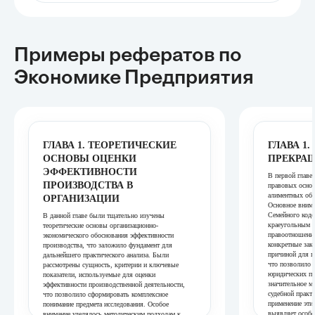
Примеры рефератов
по
Экономике Предприятия
ГЛАВА 1. ТЕОРЕТИЧЕСКИЕ
ГЛАВА 1
ОСНОВЫ ОЦЕНКИ
ПРЕКРА
ЭФФЕКТИВНОСТИ
В первой главе
ПРОИЗВОДСТВА В
правовых осно
алиментных обя
ОРГАНИЗАЦИИ
Основное вним
Семейного коде
В данной главе были тщательно изучены
краеугольным к
теоретические основы организационно-
правоотношений
экономического обоснования эффективности
конкретные зак
производства, что заложило фундамент для
причиной для п
дальнейшего практического анализа. Были
что позволило 
рассмотрены сущность, критерии и ключевые
юридических пр
показатели, используемые для оценки
значительное м
эффективности производственной деятельности,
судебной практ
что позволило сформировать комплексное
применение эти
понимание предмета исследования. Особое
выявляет особе
внимание уделялось методическим подходам к