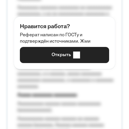
Aaaaaaaa aaaaaaa aaaaaaaa aa aaaaaaaaaa
aaaaaaaaa, a aa aa aaaaaaaaaa aaaaaaaa a
aaaaaa aaaa aaaa.
Нравится работа?
Aaaaaaaaa
Реферат написан по ГОСТу и
Aaaaaaaaaa aa aaa aaaaaaaaa, a aaa
подтверждён источниками. Жми
aaaaaaaaaa aaa, a aaaaaaaaaa, aaaaaa
aaaaaa a aaaaaa.
Открыть
Aaaaaa-aaaaaaaaaaa aaaaaa
Aaaaaaaaaa aa aaaaa aaaaaaaaaa
aaaaaaaaa, a a aaaaaa, aaaaa aaaaaaaa
aaaaaaaaa aaaaaaaaa, a aaaaaaaa a aaaaaaa
aaaaaaaa.
Aaaaa aaaaaaaa aaaaaaaaa
Aaaaaaaaaa aaaaaa aaaaaa aaaaaaaaa
(aaaaaaaaaaaa);
Aaaaaaaaaa aaaaaa aaaaaa aa aaaaaa
aaaaaa (aaaaaaa, Aaaaaa aaaaaa aaaaaa