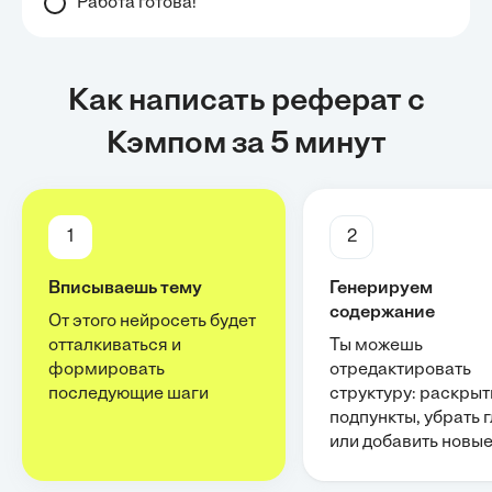
Работа готова!
Как написать реферат с
Кэмпом за 5 минут
1
2
Вписываешь тему
Генерируем
содержание
От этого нейросеть будет
отталкиваться и
Ты можешь
формировать
отредактировать
последующие шаги
структуру: раскрыт
подпункты, убрать 
или добавить новы