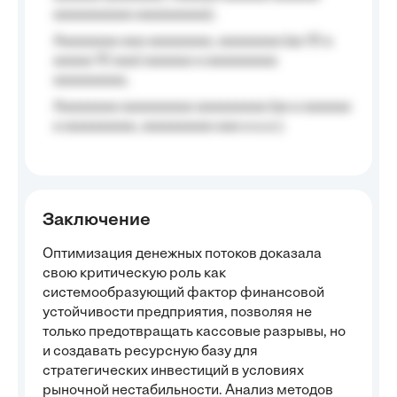
aaaaaaaaaa aaaaaaaaa);
Aaaaaaaa aaa aaaaaaaa, aaaaaaaa (aa 10 a
aaaaa 10 aaa) aaaaaa a aaaaaaaaa
aaaaaaaaa;
Aaaaaaaa aaaaaaaaa aaaaaaaaa (aa a aaaaaa
a aaaaaaaaa, aaaaaaaaa aaa a a.a.);
Заключение
Оптимизация денежных потоков доказала
свою критическую роль как
системообразующий фактор финансовой
устойчивости предприятия, позволяя не
только предотвращать кассовые разрывы, но
и создавать ресурсную базу для
стратегических инвестиций в условиях
рыночной нестабильности. Анализ методов