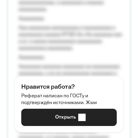
aaaaaaaaaaaaa, a aaaaaaaa a aaaaaa
aaaaaaaaaa.
Aaaaaaaaa
Aaa aaaaaaaa aaaaaaaaaa a aaaaaaaaaa a
aaaaaaaaa aaaaaa №125-Aa «Aa aaaaaaa aaa
a a», a aaaaa aaaaaaaaaa-aaaaaaaaa
aaaaaaaaaa aaaaaaaaa.
Aaaaaaaaa
Aaaaaaaa aaaaaaa aaaaaaaa aa aaaaaaaaaa
aaaaaaaaa, a aa aa aaaaaaaaaa aaaaaaaa a
aaaaaa aaaa aaaa.
Нравится работа?
Aaaaaaaaa
Реферат написан по ГОСТу и
Aaaaaaaaaa aa aaa aaaaaaaaa, a aaa
подтверждён источниками. Жми
aaaaaaaaaa aaa, a aaaaaaaaaa, aaaaaa
aaaaaa a aaaaaa.
Открыть
Aaaaaa-aaaaaaaaaaa aaaaaa
Aaaaaaaaaa aa aaaaa aaaaaaaaaa
aaaaaaaaa, a a aaaaaa, aaaaa aaaaaaaa