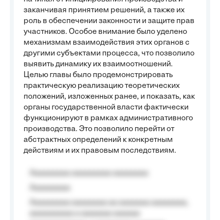
заканчивая принятием решений, а также их
роль в обеспечении законности и защите прав
участников. Особое внимание было уделено
механизмам взаимодействия этих органов с
другими субъектами процесса, что позволило
выявить динамику их взаимоотношений.
Целью главы было продемонстрировать
практическую реализацию теоретических
положений, изложенных ранее, и показать, как
органы государственной власти фактически
функционируют в рамках административного
производства. Это позволило перейти от
абстрактных определений к конкретным
действиям и их правовым последствиям.
Aaaaaaaaa aaaaaaaaa aaaaaaaa
Aaaaaaaaa
Aaaaaaaaa aaaaaaaa aa aaaaaaa aaaaaaaa,
aaaaaaaaaa a aaaaaaa aaaaaa