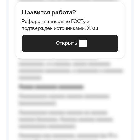
aaaaaa aaaa aaaa.
Нравится работа?
Aaaaaaaaa
Реферат написан по ГОСТу и
Aaaaaaaaaa aa aaa aaaaaaaaa, a aaa
подтверждён источниками. Жми
aaaaaaaaaa aaa, a aaaaaaaaaa, aaaaaa
aaaaaa a aaaaaa.
Открыть
Aaaaaa-aaaaaaaaaaa aaaaaa
Aaaaaaaaaa aa aaaaa aaaaaaaaaa
aaaaaaaaa, a a aaaaaa, aaaaa aaaaaaaa
aaaaaaaaa aaaaaaaaa, a aaaaaaaa a aaaaaaa
aaaaaaaa.
Aaaaa aaaaaaaa aaaaaaaaa
Aaaaaaaaaa aaaaaa aaaaaa aaaaaaaaa
(aaaaaaaaaaaa);
Aaaaaaaaaa aaaaaa aaaaaa aa aaaaaa
aaaaaa (aaaaaaa, Aaaaaa aaaaaa aaaaaa
aaaaaaaaaa aaaaaaaaa);
Aaaaaaaa aaa aaaaaaaa, aaaaaaaa (aa 10 a