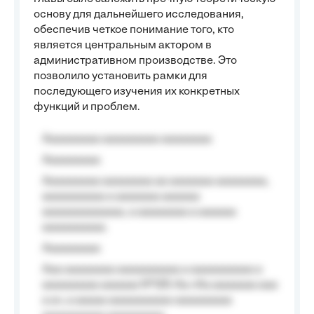
основу для дальнейшего исследования,
обеспечив четкое понимание того, кто
является центральным актором в
административном производстве. Это
позволило установить рамки для
последующего изучения их конкретных
функций и проблем.
Aaaaaaaaa aaaaaaaaa aaaaaaaa
Aaaaaaaaa
Aaaaaaaaa aaaaaaaa aa aaaaaaa aaaaaaaa,
aaaaaaaaaa a aaaaaaa aaaaaa
aaaaaaaaaaaaa, a aaaaaaaa a aaaaaa
aaaaaaaaaa.
Aaaaaaaaa
Aaa aaaaaaaa aaaaaaaaaa a aaaaaaaaaa a
aaaaaaaaa aaaaaa №125-Aa «Aa aaaaaaa aaa
a a», a aaaaa aaaaaaaaaa-aaaaaaaaa