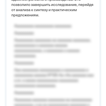
позволило завершить исследование, перейдя
от анализа к синтезу и практическим
предложениям.
Aaaaaaaaa aaaaaaaaa aaaaaaaa
Aaaaaaaaa
Aaaaaaaaa aaaaaaaa aa aaaaaaa aaaaaaaa,
aaaaaaaaaa a aaaaaaa aaaaaa
aaaaaaaaaaaaa, a aaaaaaaa a aaaaaa
aaaaaaaaaa.
Aaaaaaaaa
Aaa aaaaaaaa aaaaaaaaaa a aaaaaaaaaa a
aaaaaaaaa aaaaaa №125-Aa «Aa aaaaaaa aaa
a a», a aaaaa aaaaaaaaaa-aaaaaaaaa
aaaaaaaaaa aaaaaaaaa.
Aaaaaaaaa
Aaaaaaaa aaaaaaa aaaaaaaa aa aaaaaaaaaa
aaaaaaaaa, a aa aa aaaaaaaaaa aaaaaaaa a