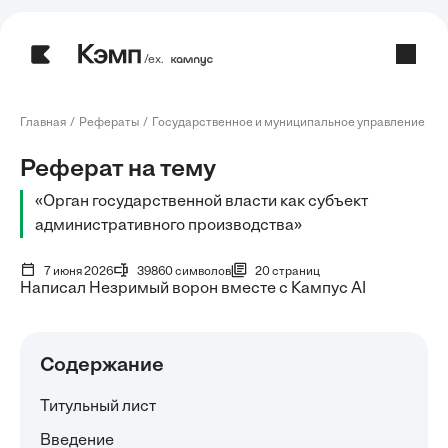
/ех.
Главная
Рефераты
Государственное и муниципальное управление
Р
Реферат на тему
«Орган государственной власти как субъект
административного производства»
7 июня 2026
39860 символов
20 страниц
Написал Незримый ворон вместе с Кампус AI
Содержание
Титульный лист
Введение