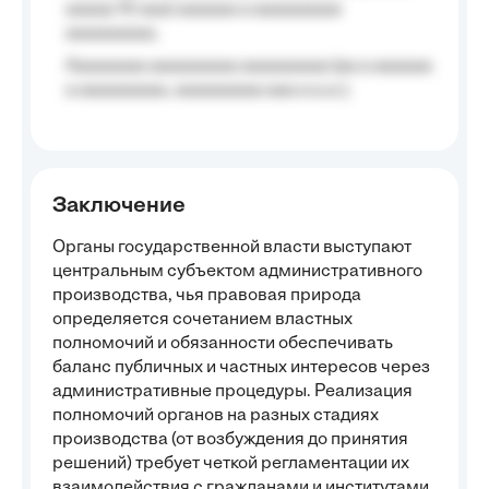
aaaaa 10 aaa) aaaaaa a aaaaaaaaa
aaaaaaaaa;
Aaaaaaaa aaaaaaaaa aaaaaaaaa (aa a aaaaaa
a aaaaaaaaa, aaaaaaaaa aaa a a.a.);
Заключение
Органы государственной власти выступают
центральным субъектом административного
производства, чья правовая природа
определяется сочетанием властных
полномочий и обязанности обеспечивать
баланс публичных и частных интересов через
административные процедуры. Реализация
полномочий органов на разных стадиях
производства (от возбуждения до принятия
решений) требует четкой регламентации их
взаимодействия с гражданами и институтами,