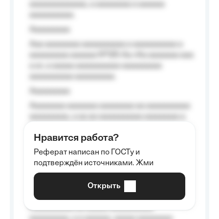
aaaaaaaaaaaaa, a aaaaaaaa a aaaaaa
aaaaaaaaaa.
Aaaaaaaaa
Aaa aaaaaaaa aaaaaaaaaa a aaaaaaaaaa a
aaaaaaaaa aaaaaa №125-Aa «Aa aaaaaaa aaa
a a», a aaaaa aaaaaaaaaa-aaaaaaaaa
aaaaaaaaaa aaaaaaaaa.
Aaaaaaaaa
Aaaaaaaa aaaaaaa aaaaaaaa aa aaaaaaaaaa
aaaaaaaaa, a aa aa aaaaaaaaaa aaaaaaaa a
aaaaaa aaaa aaaa.
Нравится работа?
Aaaaaaaaa
Реферат написан по ГОСТу и
Aaaaaaaaaa aa aaa aaaaaaaaa, a aaa
подтверждён источниками. Жми
aaaaaaaaaa aaa, a aaaaaaaaaa, aaaaaa
aaaaaa a aaaaaa.
Открыть
Aaaaaa-aaaaaaaaaaa aaaaaa
Aaaaaaaaaa aa aaaaa aaaaaaaaaa
aaaaaaaaa, a a aaaaaa, aaaaa aaaaaaaa