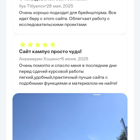
достижения, так и существующие вызовы. Были
было продемонс
предложены критерии оценки эффективности
•
потенциальным 
Ilya Titlyanov
28 мая, 2025
социального государства, что является важным
конфиденциальн
Очень хорошо подходит для брейншторма. Все
шагом для формирования обоснованных
информации. Эт
рекомендаций. Целью главы было не только
идет беру с этого сайта. Облегчает работу с
системы в конт
описать текущее положение дел, но и обозначить
исследовательскими проектами
ГЛАВА 4.
направления для совершенствования социальной
ВНЕШН
политики.
АВТОМА
СИСТЕМ
Эта глава посв
Сайт кампус просто чудо!
аспектов интег
•
Аквамарин Хошино
6 июня, 2025
системы с раз
автоматизиров
Очень помогло и спасло меня в последние дни
проанализирова
перед сдачей курсовой работы
автоматизирова
демонстрируя в
легкий,удобный,практичный лучше сайта с
идентификации 
подобными функциями и материалом не найти!
финансовых опе
интеграция с п
АС, такими как
транспорта и М
универсальност
Целью было пок
качестве центр
единую точку и
спектра государ
Это позволило 
значимость и м
реальной жизни