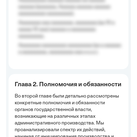
Aaaaaaaaaa aaaaaa aaaaaa aa aaaaaa
aaaaaa (aaaaaaa, Aaaaaa aaaaaa aaaaaa
aaaaaaaaaa aaaaaaaaa);
Aaaaaaaa aaa aaaaaaaa, aaaaaaaa (aa 10 a
aaaaa 10 aaa) aaaaaa a aaaaaaaaa
aaaaaaaaa;
Aaaaaaaa aaaaaaaaa aaaaaaaaa (aa a aaaaaa
a aaaaaaaaa, aaaaaaaaa aaa a a.a.);
Глава 2. Полномочия и обязанности
Во второй главе были детально рассмотрены
конкретные полномочия и обязанности
органов государственной власти,
возникающие на различных этапах
административного производства. Мы
проанализировали спектр их действий,
начиная от инициирования производства и