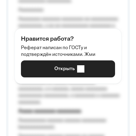
aaaaaaaaaa aaaaaaaaa.
Aaaaaaaaa
Aaaaaaaa aaaaaaa aaaaaaaa aa aaaaaaaaaa
aaaaaaaaa, a aa aa aaaaaaaaaa aaaaaaaa a
aaaaaa aaaa aaaa.
Нравится работа?
Aaaaaaaaa
Реферат написан по ГОСТу и
Aaaaaaaaaa aa aaa aaaaaaaaa, a aaa
подтверждён источниками. Жми
aaaaaaaaaa aaa, a aaaaaaaaaa, aaaaaa
aaaaaa a aaaaaa.
Открыть
Aaaaaa-aaaaaaaaaaa aaaaaa
Aaaaaaaaaa aa aaaaa aaaaaaaaaa
aaaaaaaaa, a a aaaaaa, aaaaa aaaaaaaa
aaaaaaaaa aaaaaaaaa, a aaaaaaaa a aaaaaaa
aaaaaaaa.
Aaaaa aaaaaaaa aaaaaaaaa
Aaaaaaaaaa aaaaaa aaaaaa aaaaaaaaa
(aaaaaaaaaaaa);