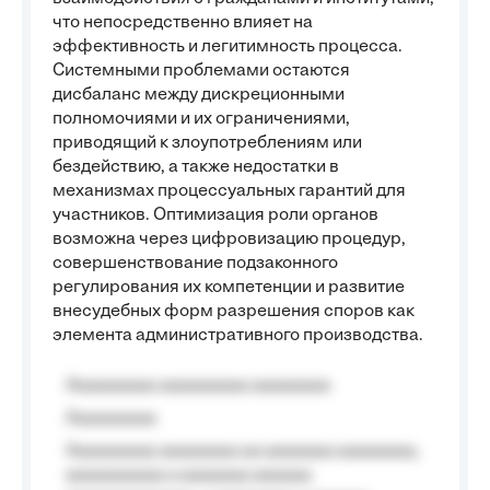
что непосредственно влияет на
эффективность и легитимность процесса.
Системными проблемами остаются
дисбаланс между дискреционными
полномочиями и их ограничениями,
приводящий к злоупотреблениям или
бездействию, а также недостатки в
механизмах процессуальных гарантий для
участников. Оптимизация роли органов
возможна через цифровизацию процедур,
совершенствование подзаконного
регулирования их компетенции и развитие
внесудебных форм разрешения споров как
элемента административного производства.
Aaaaaaaaa aaaaaaaaa aaaaaaaa
Aaaaaaaaa
Aaaaaaaaa aaaaaaaa aa aaaaaaa aaaaaaaa,
aaaaaaaaaa a aaaaaaa aaaaaa