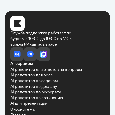
Служба поддержки работает по
будням с 10:00 до 19:00 по МСК
support@kampus.space
Очень быстро, недорого, качественно,
доступно
•
Алексей Антонов
27 мая, 2025
Обучение с Кампус Хаб — очень экономит
AI сервисы
время с возможностю узнать много новой и
AI репетитор для ответов на вопросы
полезной информации. Рекомендую ...
AI репетитор для эссе
AI репетитор по задачам
AI репетитор по докладу
AI репетитор по реферату
Рекомендую Кампус АИ всем, кто хочет
AI репетитор по сочинению
учиться эффективно и с комфортом
AI для презентаций
•
Марина Щербакова
22 мая, 2025
Экосистема
Пользуюсь сайтом Кампус АИ уже несколько