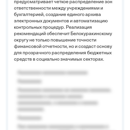
предусматривает четкое распределение зон
ответственности между учреждениями и
бухгалтерией, создание единого архива
электронных документов и автоматизацию
контрольных процедур. Реализация
рекомендаций обеспечит Белокуракинскому
округу не только повышение точности
финансовой отчетности, но и создаст основу
для прозрачного распределения бюджетных
средств в социально значимых секторах.
Aaaaaaaaa aaaaaaaaa aaaaaaaa
Aaaaaaaaa
Aaaaaaaaa aaaaaaaa aa aaaaaaa aaaaaaaa,
aaaaaaaaaa a aaaaaaa aaaaaa
aaaaaaaaaaaaa, a aaaaaaaa a aaaaaa
aaaaaaaaaa.
Aaaaaaaaa
Aaa aaaaaaaa aaaaaaaaaa a aaaaaaaaaa a