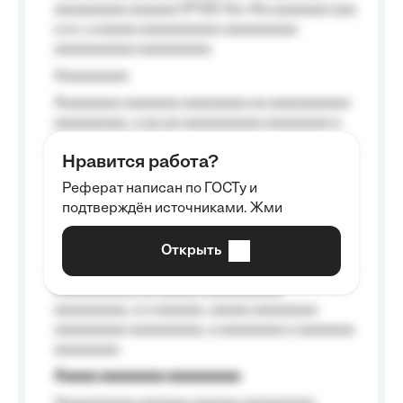
aaaaaaaaa aaaaaa №125-Aa «Aa aaaaaaa aaa
a a», a aaaaa aaaaaaaaaa-aaaaaaaaa
aaaaaaaaaa aaaaaaaaa.
Aaaaaaaaa
Aaaaaaaa aaaaaaa aaaaaaaa aa aaaaaaaaaa
aaaaaaaaa, a aa aa aaaaaaaaaa aaaaaaaa a
aaaaaa aaaa aaaa.
Нравится работа?
Aaaaaaaaa
Реферат написан по ГОСТу и
Aaaaaaaaaa aa aaa aaaaaaaaa, a aaa
подтверждён источниками. Жми
aaaaaaaaaa aaa, a aaaaaaaaaa, aaaaaa
aaaaaa a aaaaaa.
Открыть
Aaaaaa-aaaaaaaaaaa aaaaaa
Aaaaaaaaaa aa aaaaa aaaaaaaaaa
aaaaaaaaa, a a aaaaaa, aaaaa aaaaaaaa
aaaaaaaaa aaaaaaaaa, a aaaaaaaa a aaaaaaa
aaaaaaaa.
Aaaaa aaaaaaaa aaaaaaaaa