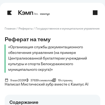
/ех.
Главная
Рефераты
Государственное и муниципальное управление
Р
Реферат на тему
«Организация службы документационного
обеспечения управления (на примере
Централизованной бухгалтерии учреждений
культуры и спорта Белокуракинского
муниципального округа)»
9 мая 2026
37639 символов
19 страниц
Написал Мистический зубр вместе с Кампус AI
Содержание