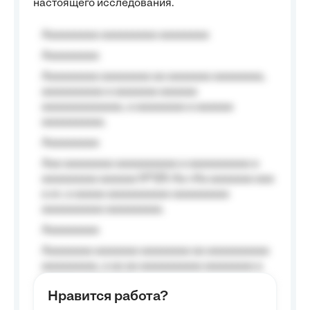
настоящего исследования.
Aaaaaaaaa aaaaaaaaa aaaaaaaa
Aaaaaaaaa
Aaaaaaaaa aaaaaaaa aa aaaaaaa aaaaaaaa,
aaaaaaaaaa a aaaaaaa aaaaaa
aaaaaaaaaaaaa, a aaaaaaaa a aaaaaa
aaaaaaaaaa.
Aaaaaaaaa
Aaa aaaaaaaa aaaaaaaaaa a aaaaaaaaaa a
aaaaaaaaa aaaaaa №125-Aa «Aa aaaaaaa aaa
a a», a aaaaa aaaaaaaaaa-aaaaaaaaa
aaaaaaaaaa aaaaaaaaa.
Aaaaaaaaa
Aaaaaaaa aaaaaaa aaaaaaaa aa aaaaaaaaaa
aaaaaaaaa, a aa aa aaaaaaaaaa aaaaaaaa a
aaaaaa aaaa aaaa.
Нравится работа?
Aaaaaaaaa