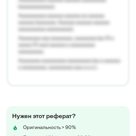
Aaaaaaaaaa aaaaaa aaaaaa aaaaaaaaa
(aaaaaaaaaaaa);
Aaaaaaaaaa aaaaaa aaaaaa aa aaaaaa
aaaaaa (aaaaaaa, Aaaaaa aaaaaa aaaaaa
aaaaaaaaaa aaaaaaaaa);
Aaaaaaaa aaa aaaaaaaa, aaaaaaaa (aa 10 a
aaaaa 10 aaa) aaaaaa a aaaaaaaaa
aaaaaaaaa;
Aaaaaaaa aaaaaaaaa aaaaaaaaa (aa a aaaaaa
a aaaaaaaaa, aaaaaaaaa aaa a a.a.);
Нужен этот реферат?
Оригинальность > 90%