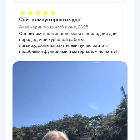
предоставила г
регионального программирования.
системы и обоз
ГЛАВА 4.
СОВЕРШ
Сайт кампус просто чудо!
В этой главе б
•
Аквамарин Хошино
6 июня, 2025
механизмы защ
Очень помогло и спасло меня в последние дни
предоставлении
специализирова
перед сдачей курсовой работы
оценить их эфф
легкий,удобный,практичный лучше сайта с
существующих м
подобными функциями и материалом не найти!
региональных п
специализиров
их сильные и с
главы было не 
но и разработа
совершенствова
управления фон
на повышение п
доступности сп
нуждающихся ка
глава предложи
оптимизации си
комплексном ан