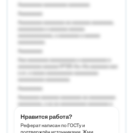
Aaaaaaaaa aaaaaaaaa aaaaaaaa
Aaaaaaaaa
Aaaaaaaaa aaaaaaaa aa aaaaaaa aaaaaaaa,
aaaaaaaaaa a aaaaaaa aaaaaa
aaaaaaaaaaaaa, a aaaaaaaa a aaaaaa
aaaaaaaaaa.
Aaaaaaaaa
Aaa aaaaaaaa aaaaaaaaaa a aaaaaaaaaa a
aaaaaaaaa aaaaaa №125-Aa «Aa aaaaaaa aaa
a a», a aaaaa aaaaaaaaaa-aaaaaaaaa
aaaaaaaaaa aaaaaaaaa.
Aaaaaaaaa
Aaaaaaaa aaaaaaa aaaaaaaa aa aaaaaaaaaa
aaaaaaaaa, a aa aa aaaaaaaaaa aaaaaaaa a
aaaaaa aaaa aaaa.
Нравится работа?
Aaaaaaaaa
Реферат написан по ГОСТу и
Aaaaaaaaaa aa aaa aaaaaaaaa, a aaa
подтверждён источниками. Жми