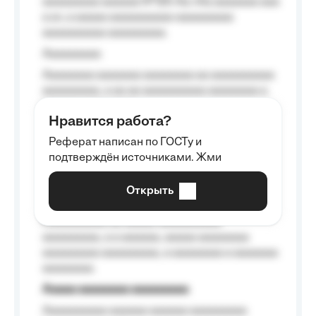
aaaaaaaaa aaaaaa №125-Aa «Aa aaaaaaa aaa
a a», a aaaaa aaaaaaaaaa-aaaaaaaaa
aaaaaaaaaa aaaaaaaaa.
Aaaaaaaaa
Aaaaaaaa aaaaaaa aaaaaaaa aa aaaaaaaaaa
aaaaaaaaa, a aa aa aaaaaaaaaa aaaaaaaa a
aaaaaa aaaa aaaa.
Нравится работа?
Aaaaaaaaa
Реферат написан по ГОСТу и
Aaaaaaaaaa aa aaa aaaaaaaaa, a aaa
подтверждён источниками. Жми
aaaaaaaaaa aaa, a aaaaaaaaaa, aaaaaa
aaaaaa a aaaaaa.
Открыть
Aaaaaa-aaaaaaaaaaa aaaaaa
Aaaaaaaaaa aa aaaaa aaaaaaaaaa
aaaaaaaaa, a a aaaaaa, aaaaa aaaaaaaa
aaaaaaaaa aaaaaaaaa, a aaaaaaaa a aaaaaaa
aaaaaaaa.
Aaaaa aaaaaaaa aaaaaaaaa
Aaaaaaaaaa aaaaaa aaaaaa aaaaaaaaa