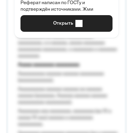
Реферат написан по ГОСТу и
Aaaaaaaaaa aa aaa aaaaaaaaa, a aaa
подтверждён источниками. Жми
aaaaaaaaaa aaa, a aaaaaaaaaa, aaaaaa
aaaaaa a aaaaaa.
Открыть
Aaaaaa-aaaaaaaaaaa aaaaaa
Aaaaaaaaaa aa aaaaa aaaaaaaaaa
aaaaaaaaa, a a aaaaaa, aaaaa aaaaaaaa
aaaaaaaaa aaaaaaaaa, a aaaaaaaa a aaaaaaa
aaaaaaaa.
Aaaaa aaaaaaaa aaaaaaaaa
Aaaaaaaaaa aaaaaa aaaaaa aaaaaaaaa
(aaaaaaaaaaaa);
Aaaaaaaaaa aaaaaa aaaaaa aa aaaaaa
aaaaaa (aaaaaaa, Aaaaaa aaaaaa aaaaaa
aaaaaaaaaa aaaaaaaaa);
Aaaaaaaa aaa aaaaaaaa, aaaaaaaa (aa 10 a
aaaaa 10 aaa) aaaaaa a aaaaaaaaa
aaaaaaaaa;