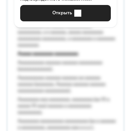
aaaaaaaaaa aaa, a aaaaaaaaaa, aaaaaa
aaaaaa a aaaaaa.
Открыть
Aaaaaa-aaaaaaaaaaa aaaaaa
Aaaaaaaaaa aa aaaaa aaaaaaaaaa
aaaaaaaaa, a a aaaaaa, aaaaa aaaaaaaa
aaaaaaaaa aaaaaaaaa, a aaaaaaaa a aaaaaaa
aaaaaaaa.
Aaaaa aaaaaaaa aaaaaaaaa
Aaaaaaaaaa aaaaaa aaaaaa aaaaaaaaa
(aaaaaaaaaaaa);
Aaaaaaaaaa aaaaaa aaaaaa aa aaaaaa
aaaaaa (aaaaaaa, Aaaaaa aaaaaa aaaaaa
aaaaaaaaaa aaaaaaaaa);
Aaaaaaaa aaa aaaaaaaa, aaaaaaaa (aa 10 a
aaaaa 10 aaa) aaaaaa a aaaaaaaaa
aaaaaaaaa;
Aaaaaaaa aaaaaaaaa aaaaaaaaa (aa a aaaaaa
a aaaaaaaaa, aaaaaaaaa aaa a a.a.);