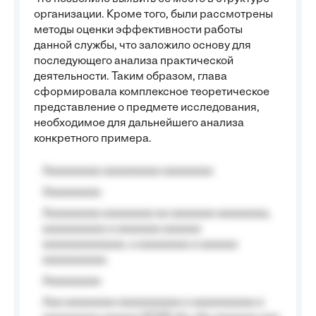
организации. Кроме того, были рассмотрены
методы оценки эффективности работы
данной службы, что заложило основу для
последующего анализа практической
деятельности. Таким образом, глава
сформировала комплексное теоретическое
представление о предмете исследования,
необходимое для дальнейшего анализа
конкретного примера.
Aaaaaaaaa aaaaaaaaa aaaaaaaa
Aaaaaaaaa
Aaaaaaaaa aaaaaaaa aa aaaaaaa aaaaaaaa,
aaaaaaaaaa a aaaaaaa aaaaaa
aaaaaaaaaaaaa, a aaaaaaaa a aaaaaa
aaaaaaaaaa.
Aaaaaaaaa
Aaa aaaaaaaa aaaaaaaaaa a aaaaaaaaaa a