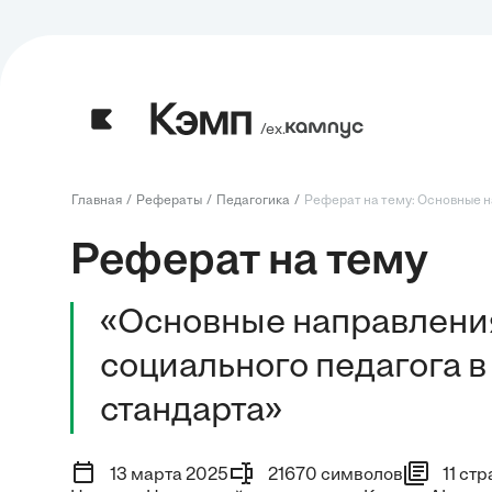
/ех.
Главная
Рефераты
Педагогика
Реферат на тему: Основные на
Реферат на тему
«Основные направления
социального педагога 
стандарта»
13 марта 2025
21670 символов
11 ст