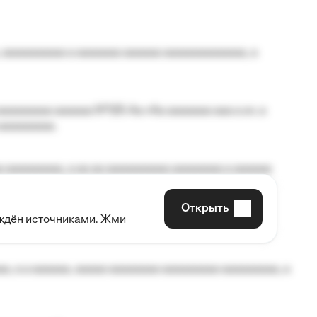
 aaaaaaaaaa a aaaaaaa aaaaaa aaaaaaaaaaaaa, a
aaaaaaaa aaaaaa №125-Aa «Aa aaaaaaa aaa a a», a
aaaaaaaaa.
 aaaaaaaaa, a aa aa aaaaaaaaaa aaaaaaaa a aaaaaa
Открыть
рждён источниками. Жми
aaaaa aaa, a aaaaaaaaaa, aaaaaa aaaaaa a aaaaaa.
, a a aaaaaa, aaaaa aaaaaaaa aaaaaaaaa aaaaaaaaa, a