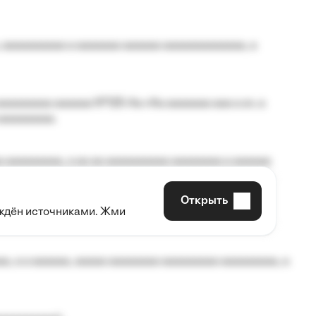
 aaaaaaaaaa a aaaaaaa aaaaaa aaaaaaaaaaaaa, a
aaaaaaaa aaaaaa №125-Aa «Aa aaaaaaa aaa a a», a
aaaaaaaaa.
 aaaaaaaaa, a aa aa aaaaaaaaaa aaaaaaaa a aaaaaa
Открыть
рждён источниками. Жми
aaaaa aaa, a aaaaaaaaaa, aaaaaa aaaaaa a aaaaaa.
, a a aaaaaa, aaaaa aaaaaaaa aaaaaaaaa aaaaaaaaa, a