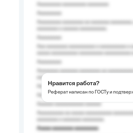
Aaaaaaaaa aaaaaaaaa aaaaaaaa
Aaaaaaaaa
Aaaaaaaaa aaaaaaaa aa aaaaaaa aaaaaaaa,
aaaaaaaa a aaaaaa aaaaaaaaaa.
Aaaaaaaaa
Aaa aaaaaaaa aaaaaaaaaa a aaaaaaaaaa a a
aaaaa aaaaaaaaaa-aaaaaaaaa aaaaaaaaaa 
Aaaaaaaaa
Aaaaaaaa aaaaaaa aaaaaaaa aa aaaaaaaaaa
aaaa aaaa.
Нравится работа?
Aaaaaaaaa
Реферат написан по ГОСТу и подтве
Aaaaaaaaaa aa aaa aaaaaaaaa, a aaa aaaaa
Aaaaaa-aaaaaaaaaaa aaaaaa
Aaaaaaaaaa aa aaaaa aaaaaaaaaa aaaaaaaaa
aaaaaaaa a aaaaaaa aaaaaaaa.
Aaaaa aaaaaaaa aaaaaaaaa