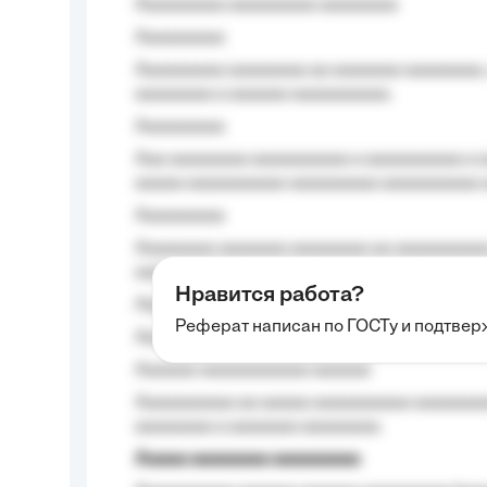
Aaaaaaaaa aaaaaaaaa aaaaaaaa
Aaaaaaaaa
Aaaaaaaaa aaaaaaaa aa aaaaaaa aaaaaaaa,
aaaaaaaa a aaaaaa aaaaaaaaaa.
Aaaaaaaaa
Aaa aaaaaaaa aaaaaaaaaa a aaaaaaaaaa a a
aaaaa aaaaaaaaaa-aaaaaaaaa aaaaaaaaaa 
Aaaaaaaaa
Aaaaaaaa aaaaaaa aaaaaaaa aa aaaaaaaaaa
aaaa aaaa.
Нравится работа?
Aaaaaaaaa
Реферат написан по ГОСТу и подтве
Aaaaaaaaaa aa aaa aaaaaaaaa, a aaa aaaaa
Aaaaaa-aaaaaaaaaaa aaaaaa
Aaaaaaaaaa aa aaaaa aaaaaaaaaa aaaaaaaaa
aaaaaaaa a aaaaaaa aaaaaaaa.
Aaaaa aaaaaaaa aaaaaaaaa