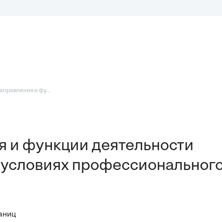
правления и фу...
 и функции деятельности
в условиях профессиональног
раниц