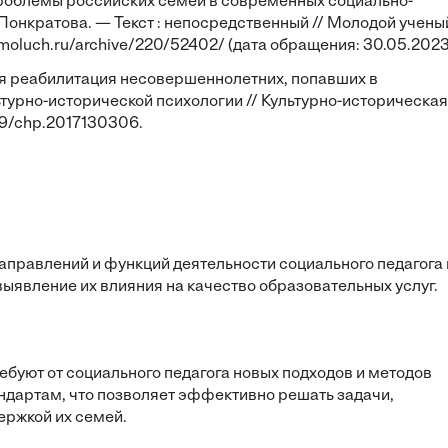
 проблемы российских семей в современных социально-
. Понкратова. — Текст : непосредственный // Молодой учены
//moluch.ru/archive/220/52402/ (дата обращения: 30.05.2023
ая реабилитация несовершеннолетних, попавших в
турно-исторической психологии // Культурно-историческая
7759/chp.2017130306.
аправлений и функций деятельности социального педагога 
выявление их влияния на качество образовательных услуг.
буют от социального педагога новых подходов и методов
дартам, что позволяет эффективно решать задачи,
ержкой их семей.