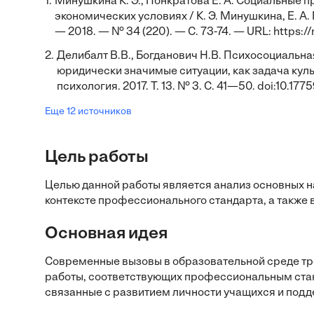
1.
Минушкина К. Э., Понкратова Е. А. Социальные
экономических условиях / К. Э. Минушкина, Е. А
— 2018. — № 34 (220). — С. 73-74. — URL: https:
2.
Делибалт В.В., Богданович Н.В. Психосоциальн
юридически значимые ситуации, как задача куль
психология. 2017. Т. 13. № 3. С. 41—50. doi:10.1
Еще 12 источников
Цель работы
Целью данной работы является анализ основных н
контексте профессионального стандарта, а также 
Основная идея
Современные вызовы в образовательной среде тре
работы, соответствующих профессиональным стан
связанные с развитием личности учащихся и подд