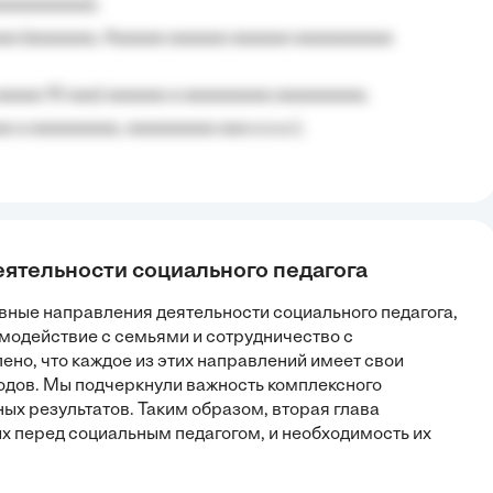
aaaaaaaaa);
aa (aaaaaaa, Aaaaaa aaaaaa aaaaaa aaaaaaaaaa
aaaaa 10 aaa) aaaaaa a aaaaaaaaa aaaaaaaaa;
 a aaaaaaaaa, aaaaaaaaa aaa a a.a.);
еятельности социального педагога
вные направления деятельности социального педагога,
имодействие с семьями и сотрудничество с
но, что каждое из этих направлений имеет свои
одов. Мы подчеркнули важность комплексного
х результатов. Таким образом, вторая глава
х перед социальным педагогом, и необходимость их