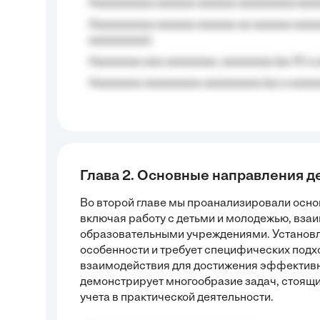
Aaaaaaaaaa aaaaaa aaaaaa aaaaaaaaa (aaa
Aaaaaaaaaa aaaaaa aaaaaa aa aaaaaa aaaa
aaaaaaaaa);
Aaaaaaaa aaa aaaaaaaa, aaaaaaaa (aa 10 a 
Aaaaaaaa aaaaaaaaa aaaaaaaaa (aa a aaaaaa
Глава 2. Основные направления д
Во второй главе мы проанализировали осно
включая работу с детьми и молодежью, вза
образовательными учреждениями. Установле
особенности и требует специфических подх
взаимодействия для достижения эффективны
демонстрирует многообразие задач, стоящи
учета в практической деятельности.