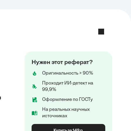
Нужен этот реферат?
Оригинальность > 90%
Проходит ИИ-детект на
99,9%
о
Оформление по ГОСТу
На реальных научных
источниках
Купить за 149 р.