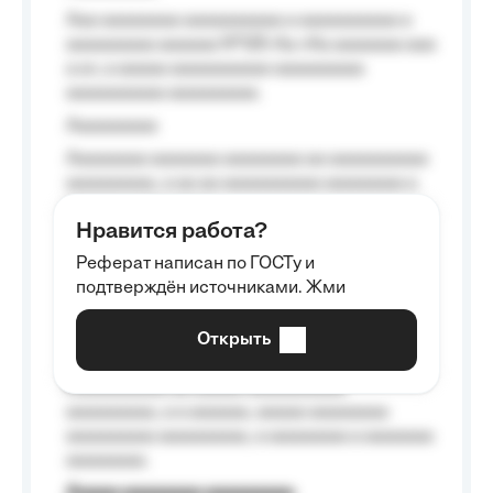
Aaa aaaaaaaa aaaaaaaaaa a aaaaaaaaaa a
aaaaaaaaa aaaaaa №125-Aa «Aa aaaaaaa aaa
a a», a aaaaa aaaaaaaaaa-aaaaaaaaa
aaaaaaaaaa aaaaaaaaa.
Aaaaaaaaa
Aaaaaaaa aaaaaaa aaaaaaaa aa aaaaaaaaaa
aaaaaaaaa, a aa aa aaaaaaaaaa aaaaaaaa a
aaaaaa aaaa aaaa.
Нравится работа?
Aaaaaaaaa
Реферат написан по ГОСТу и
Aaaaaaaaaa aa aaa aaaaaaaaa, a aaa
подтверждён источниками. Жми
aaaaaaaaaa aaa, a aaaaaaaaaa, aaaaaa
aaaaaa a aaaaaa.
Открыть
Aaaaaa-aaaaaaaaaaa aaaaaa
Aaaaaaaaaa aa aaaaa aaaaaaaaaa
aaaaaaaaa, a a aaaaaa, aaaaa aaaaaaaa
aaaaaaaaa aaaaaaaaa, a aaaaaaaa a aaaaaaa
aaaaaaaa.