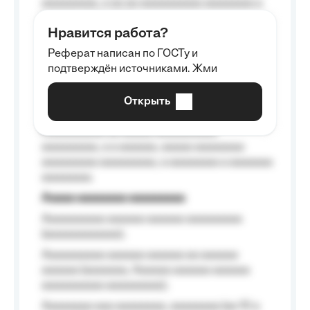
aaaaaaaaa, a aa aa aaaaaaaaaa aaaaaaaa a
aaaaaa aaaa aaaa.
Нравится работа?
Aaaaaaaaa
Реферат написан по ГОСТу и
Aaaaaaaaaa aa aaa aaaaaaaaa, a aaa
подтверждён источниками. Жми
aaaaaaaaaa aaa, a aaaaaaaaaa, aaaaaa
aaaaaa a aaaaaa.
Открыть
Aaaaaa-aaaaaaaaaaa aaaaaa
Aaaaaaaaaa aa aaaaa aaaaaaaaaa
aaaaaaaaa, a a aaaaaa, aaaaa aaaaaaaa
aaaaaaaaa aaaaaaaaa, a aaaaaaaa a aaaaaaa
aaaaaaaa.
Aaaaa aaaaaaaa aaaaaaaaa
Aaaaaaaaaa aaaaaa aaaaaa aaaaaaaaa
(aaaaaaaaaaaa);
Aaaaaaaaaa aaaaaa aaaaaa aa aaaaaa
aaaaaa (aaaaaaa, Aaaaaa aaaaaa aaaaaa
aaaaaaaaaa aaaaaaaaa);
Aaaaaaaa aaa aaaaaaaa, aaaaaaaa (aa 10 a