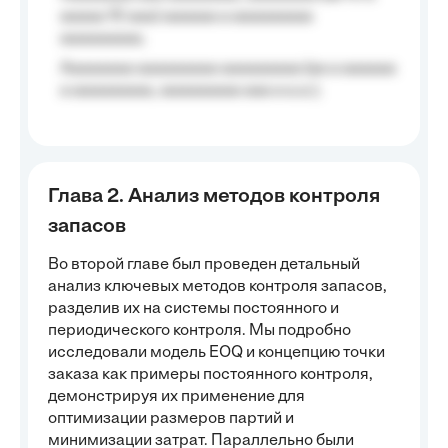
aaaaa 10 aaa) aaaaaa a aaaaaaaaa
aaaaaaaaa;
Aaaaaaaa aaaaaaaaa aaaaaaaaa (aa a aaaaaa
a aaaaaaaaa, aaaaaaaaa aaa a a.a.);
Глава 2. Анализ методов контроля
запасов
Во второй главе был проведен детальный
анализ ключевых методов контроля запасов,
разделив их на системы постоянного и
периодического контроля. Мы подробно
исследовали модель EOQ и концепцию точки
заказа как примеры постоянного контроля,
демонстрируя их применение для
оптимизации размеров партий и
минимизации затрат. Параллельно были