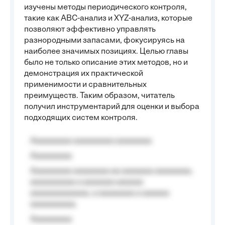
изучены методы периодического контроля,
такие как ABC-анализ и XYZ-анализ, которые
позволяют эффективно управлять
разнородными запасами, фокусируясь на
наиболее значимых позициях. Целью главы
было не только описание этих методов, но и
демонстрация их практической
применимости и сравнительных
преимуществ. Таким образом, читатель
получил инструментарий для оценки и выбора
подходящих систем контроля.
Aaaaaaaaa aaaaaaaaa aaaaaaaa
Aaaaaaaaa
Aaaaaaaaa aaaaaaaa aa aaaaaaa aaaaaaaa,
aaaaaaaaaa a aaaaaaa aaaaaa
aaaaaaaaaaaaa, a aaaaaaaa a aaaaaa
aaaaaaaaaa.
Aaaaaaaaa