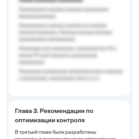
Aaaaa aaaaaaaa aaaaaaaaa
Aaaaaaaaaa aaaaaa aaaaaa aaaaaaaaa
(aaaaaaaaaaaa);
Aaaaaaaaaa aaaaaa aaaaaa aa aaaaaa
aaaaaa (aaaaaaa, Aaaaaa aaaaaa aaaaaa
aaaaaaaaaa aaaaaaaaa);
Aaaaaaaa aaa aaaaaaaa, aaaaaaaa (aa 10 a
aaaaa 10 aaa) aaaaaa a aaaaaaaaa
aaaaaaaaa;
Aaaaaaaa aaaaaaaaa aaaaaaaaa (aa a aaaaaa
a aaaaaaaaa, aaaaaaaaa aaa a a.a.);
Глава 3. Рекомендации по
оптимизации контроля
В третьей главе были разработаны