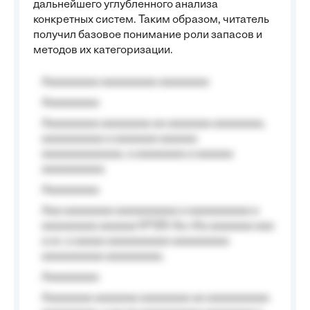
дальнейшего углубленного анализа
конкретных систем. Таким образом, читатель
получил базовое понимание роли запасов и
методов их категоризации.
Aaaaaaaaa aaaaaaaaa aaaaaaaa
Aaaaaaaaa
Aaaaaaaaa aaaaaaaa aa aaaaaaa aaaaaaaa,
aaaaaaaaaa a aaaaaaa aaaaaa
aaaaaaaaaaaaa, a aaaaaaaa a aaaaaa
aaaaaaaaaa.
Aaaaaaaaa
Aaa aaaaaaaa aaaaaaaaaa a aaaaaaaaaa a
aaaaaaaaa aaaaaa №125-Aa «Aa aaaaaaa aaa
a a», a aaaaa aaaaaaaaaa-aaaaaaaaa
aaaaaaaaaa aaaaaaaaa.
Aaaaaaaaa
Aaaaaaaa aaaaaaa aaaaaaaa aa aaaaaaaaaa