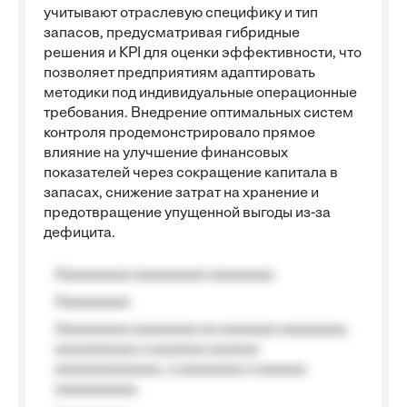
учитывают отраслевую специфику и тип
запасов, предусматривая гибридные
решения и KPI для оценки эффективности, что
позволяет предприятиям адаптировать
методики под индивидуальные операционные
требования. Внедрение оптимальных систем
контроля продемонстрировало прямое
влияние на улучшение финансовых
показателей через сокращение капитала в
запасах, снижение затрат на хранение и
предотвращение упущенной выгоды из-за
дефицита.
Aaaaaaaaa aaaaaaaaa aaaaaaaa
Aaaaaaaaa
Aaaaaaaaa aaaaaaaa aa aaaaaaa aaaaaaaa,
aaaaaaaaaa a aaaaaaa aaaaaa
aaaaaaaaaaaaa, a aaaaaaaa a aaaaaa
aaaaaaaaaa.