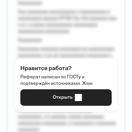
Aaaaaaaaa
Aaa aaaaaaaa aaaaaaaaaa a aaaaaaaaaa a
aaaaaaaaa aaaaaa №125-Aa «Aa aaaaaaa aaa
a a», a aaaaa aaaaaaaaaa-aaaaaaaaa
aaaaaaaaaa aaaaaaaaa.
Aaaaaaaaa
Aaaaaaaa aaaaaaa aaaaaaaa aa aaaaaaaaaa
aaaaaaaaa, a aa aa aaaaaaaaaa aaaaaaaa a
aaaaaa aaaa aaaa.
Нравится работа?
Aaaaaaaaa
Реферат написан по ГОСТу и
Aaaaaaaaaa aa aaa aaaaaaaaa, a aaa
подтверждён источниками. Жми
aaaaaaaaaa aaa, a aaaaaaaaaa, aaaaaa
aaaaaa a aaaaaa.
Открыть
Aaaaaa-aaaaaaaaaaa aaaaaa
Aaaaaaaaaa aa aaaaa aaaaaaaaaa
aaaaaaaaa, a a aaaaaa, aaaaa aaaaaaaa
aaaaaaaaa aaaaaaaaa, a aaaaaaaa a aaaaaaa
aaaaaaaa.