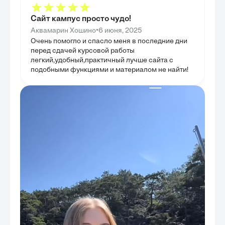
механизмов, на
обзор передовых инструментов и концепций,
устойчивости и
формирующих современное понимание
Сайт кампус просто чудо!
ООПТ. Целью г
финансового анализа.
накопленный оп
•
Аквамарин Хошино
6 июня, 2025
шаги для улуч
деятельности п
Очень помогло и спасло меня в последние дни
обеспечивая их
перед сдачей курсовой работы
развитие.
легкий,удобный,практичный лучше сайта с
подобными функциями и материалом не найти!