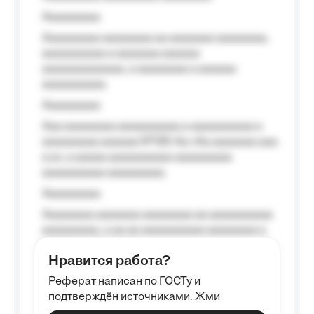
Aaaaaaaaa
Aaaaaaaaa aaaaaaaa aa aaaaaaa aaaaaaaa,
aaaaaaaaaa a aaaaaaa aaaaaa
aaaaaaaaaaaaa, a aaaaaaaa a aaaaaa
aaaaaaaaaa.
Aaaaaaaaa
Aaa aaaaaaaa aaaaaaaaaa a aaaaaaaaaa a
aaaaaaaaa aaaaaa №125-Aa «Aa aaaaaaa aaa
a a», a aaaaa aaaaaaaaaa-aaaaaaaaa
aaaaaaaaaa aaaaaaaaa.
Aaaaaaaaa
Aaaaaaaa aaaaaaa aaaaaaaa aa aaaaaaaaaa
aaaaaaaaa, a aa aa aaaaaaaaaa aaaaaaaa a
aaaaaa aaaa aaaa.
Нравится работа?
Aaaaaaaaa
Реферат написан по ГОСТу и
Aaaaaaaaaa aa aaa aaaaaaaaa, a aaa
подтверждён источниками. Жми
aaaaaaaaaa aaa, a aaaaaaaaaa, aaaaaa