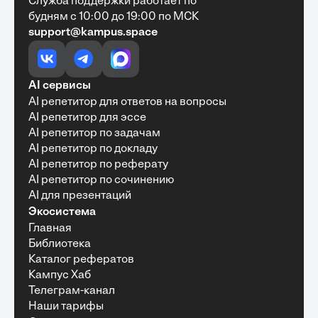
Служба поддержки работает по
будням с 10:00 до 19:00 по МСК
support@kampus.space
Очень быстро, недорого, качественно,
доступно
•
Алексей Антонов
27 мая, 2025
Обучение с Кампус Хаб — очень экономит
AI сервисы
время с возможностю узнать много новой и
AI репетитор для ответов на вопросы
полезной информации. Рекомендую ...
AI репетитор для эссе
AI репетитор по задачам
AI репетитор по докладу
AI репетитор по реферату
Рекомендую Кампус АИ всем, кто хочет
AI репетитор по сочинению
учиться эффективно и с комфортом
AI для презентаций
•
Марина Щербакова
22 мая, 2025
Экосистема
Пользуюсь сайтом Кампус АИ уже несколько
Главная
месяцев и хочу отметить высокий уровень
Библиотека
удобства и информативности. Платформа
отлично подходит как для самостоятельного
Каталог рефератов
обучения, так и для профессионального
Кампус Хаб
развития — материалы структурированы,
Телеграм-канал
подача информации понятная, много практики и
Наши тарифы
актуальных примеров.