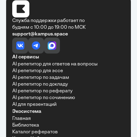
Служба поддержки работает по
будням с 10:00 до 19:00 по МСК
support@kampus.space
Очень быстро, недорого, качественно,
доступно
•
Алексей Антонов
27 мая, 2025
Обучение с Кампус Хаб — очень экономит
AI сервисы
время с возможностю узнать много новой и
AI репетитор для ответов на вопросы
полезной информации. Рекомендую ...
AI репетитор для эссе
AI репетитор по задачам
AI репетитор по докладу
AI репетитор по реферату
Рекомендую Кампус АИ всем, кто хочет
AI репетитор по сочинению
учиться эффективно и с комфортом
AI для презентаций
•
Марина Щербакова
22 мая, 2025
Экосистема
Пользуюсь сайтом Кампус АИ уже несколько
Главная
месяцев и хочу отметить высокий уровень
Библиотека
удобства и информативности. Платформа
отлично подходит как для самостоятельного
Каталог рефератов
обучения, так и для профессионального