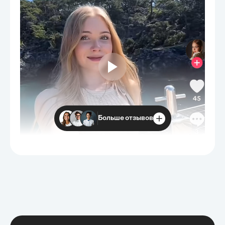
комплексного анализа всех предыдущих факторов,
включая историческое развитие, международные
рынки и внешние воздействия, были разработаны
конкретные рекомендации по оптимизации
международных стратегий компании. Целью данной
главы было не только выявить проблемные
области в таможенном регулировании, но и
предложить практические решения, направленные
на повышение эффективности и
конкурентоспособности компании. Таким образом,
глава синтезировала полученные знания и
предложила пути дальнейшего развития,
обеспечивая практическую ценность исследования.
Больше отзывов