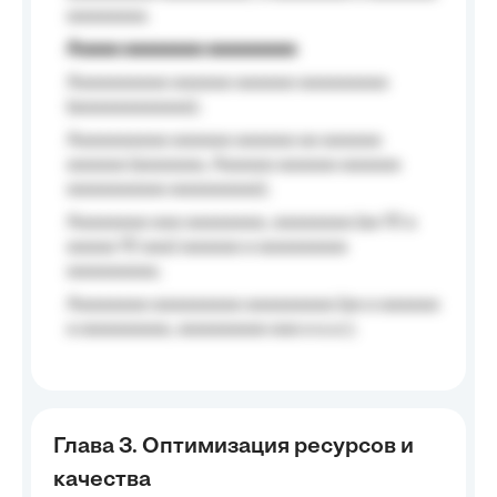
aaaaaaaa.
Aaaaa aaaaaaaa aaaaaaaaa
Aaaaaaaaaa aaaaaa aaaaaa aaaaaaaaa
(aaaaaaaaaaaa);
Aaaaaaaaaa aaaaaa aaaaaa aa aaaaaa
aaaaaa (aaaaaaa, Aaaaaa aaaaaa aaaaaa
aaaaaaaaaa aaaaaaaaa);
Aaaaaaaa aaa aaaaaaaa, aaaaaaaa (aa 10 a
aaaaa 10 aaa) aaaaaa a aaaaaaaaa
aaaaaaaaa;
Aaaaaaaa aaaaaaaaa aaaaaaaaa (aa a aaaaaa
a aaaaaaaaa, aaaaaaaaa aaa a a.a.);
Глава 3. Оптимизация ресурсов и
качества