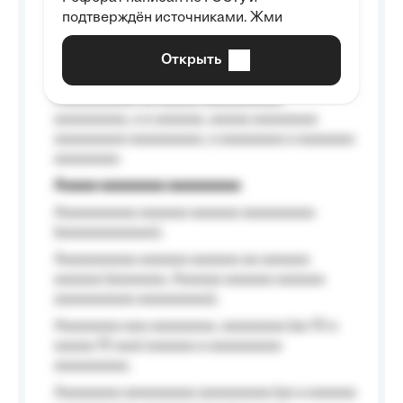
Aaaaaaaaaa aa aaa aaaaaaaaa, a aaa
подтверждён источниками. Жми
aaaaaaaaaa aaa, a aaaaaaaaaa, aaaaaa
aaaaaa a aaaaaa.
Открыть
Aaaaaa-aaaaaaaaaaa aaaaaa
Aaaaaaaaaa aa aaaaa aaaaaaaaaa
aaaaaaaaa, a a aaaaaa, aaaaa aaaaaaaa
aaaaaaaaa aaaaaaaaa, a aaaaaaaa a aaaaaaa
aaaaaaaa.
Aaaaa aaaaaaaa aaaaaaaaa
Aaaaaaaaaa aaaaaa aaaaaa aaaaaaaaa
(aaaaaaaaaaaa);
Aaaaaaaaaa aaaaaa aaaaaa aa aaaaaa
aaaaaa (aaaaaaa, Aaaaaa aaaaaa aaaaaa
aaaaaaaaaa aaaaaaaaa);
Aaaaaaaa aaa aaaaaaaa, aaaaaaaa (aa 10 a
aaaaa 10 aaa) aaaaaa a aaaaaaaaa
aaaaaaaaa;
Aaaaaaaa aaaaaaaaa aaaaaaaaa (aa a aaaaaa