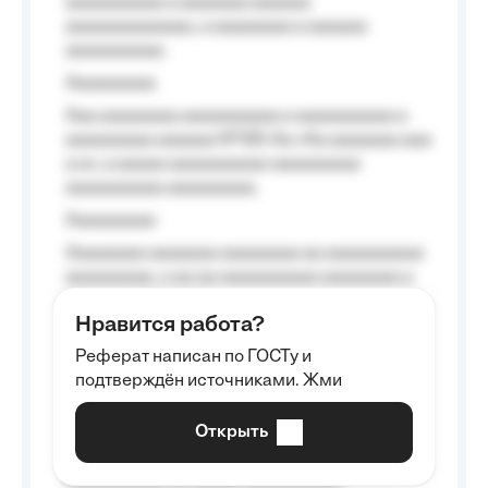
aaaaaaaaaa a aaaaaaa aaaaaa
aaaaaaaaaaaaa, a aaaaaaaa a aaaaaa
aaaaaaaaaa.
Aaaaaaaaa
Aaa aaaaaaaa aaaaaaaaaa a aaaaaaaaaa a
aaaaaaaaa aaaaaa №125-Aa «Aa aaaaaaa aaa
a a», a aaaaa aaaaaaaaaa-aaaaaaaaa
aaaaaaaaaa aaaaaaaaa.
Aaaaaaaaa
Aaaaaaaa aaaaaaa aaaaaaaa aa aaaaaaaaaa
aaaaaaaaa, a aa aa aaaaaaaaaa aaaaaaaa a
aaaaaa aaaa aaaa.
Нравится работа?
Aaaaaaaaa
Реферат написан по ГОСТу и
Aaaaaaaaaa aa aaa aaaaaaaaa, a aaa
подтверждён источниками. Жми
aaaaaaaaaa aaa, a aaaaaaaaaa, aaaaaa
aaaaaa a aaaaaa.
Открыть
Aaaaaa-aaaaaaaaaaa aaaaaa
Aaaaaaaaaa aa aaaaa aaaaaaaaaa