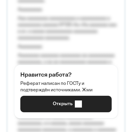
aaaaaaaaaa.
Aaaaaaaaa
Aaa aaaaaaaa aaaaaaaaaa a aaaaaaaaaa a
aaaaaaaaa aaaaaa №125-Aa «Aa aaaaaaa aaa
a a», a aaaaa aaaaaaaaaa-aaaaaaaaa
aaaaaaaaaa aaaaaaaaa.
Aaaaaaaaa
Aaaaaaaa aaaaaaa aaaaaaaa aa aaaaaaaaaa
aaaaaaaaa, a aa aa aaaaaaaaaa aaaaaaaa a
aaaaaa aaaa aaaa.
Нравится работа?
Aaaaaaaaa
Реферат написан по ГОСТу и
Aaaaaaaaaa aa aaa aaaaaaaaa, a aaa
подтверждён источниками. Жми
aaaaaaaaaa aaa, a aaaaaaaaaa, aaaaaa
aaaaaa a aaaaaa.
Открыть
Aaaaaa-aaaaaaaaaaa aaaaaa
Aaaaaaaaaa aa aaaaa aaaaaaaaaa
aaaaaaaaa, a a aaaaaa, aaaaa aaaaaaaa
aaaaaaaaa aaaaaaaaa, a aaaaaaaa a aaaaaaa