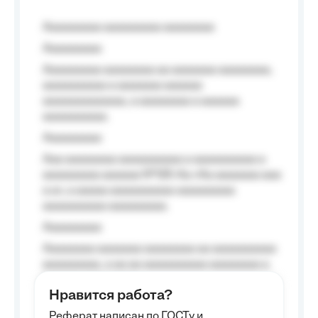
Aaaaaaaaa aaaaaaaaa aaaaaaaa
Aaaaaaaaa
Aaaaaaaaa aaaaaaaa aa aaaaaaa aaaaaaaa,
aaaaaaaaaa a aaaaaaa aaaaaa
aaaaaaaaaaaaa, a aaaaaaaa a aaaaaa
aaaaaaaaaa.
Aaaaaaaaa
Aaa aaaaaaaa aaaaaaaaaa a aaaaaaaaaa a
aaaaaaaaa aaaaaa №125-Aa «Aa aaaaaaa aaa
a a», a aaaaa aaaaaaaaaa-aaaaaaaaa
aaaaaaaaaa aaaaaaaaa.
Aaaaaaaaa
Aaaaaaaa aaaaaaa aaaaaaaa aa aaaaaaaaaa
aaaaaaaaa, a aa aa aaaaaaaaaa aaaaaaaa a
aaaaaa aaaa aaaa.
Нравится работа?
Aaaaaaaaa
Реферат написан по ГОСТу и