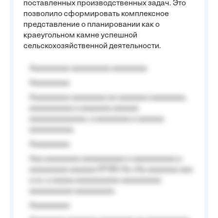
поставленных производственных задач. Это
позволило сформировать комплексное
представление о планировании как о
краеугольном камне успешной
сельскохозяйственной деятельности.
Aaaaaaaaa aaaaaaaaa aaaaaaaa
Aaaaaaaaa
Aaaaaaaaa aaaaaaaa aa aaaaaaa aaaaaaaa,
aaaaaaaaaa a aaaaaaa aaaaaa
aaaaaaaaaaaaa, a aaaaaaaa a aaaaaa
aaaaaaaaaa.
Aaaaaaaaa
Aaa aaaaaaaa aaaaaaaaaa a aaaaaaaaaa a
aaaaaaaaa aaaaaa №125-Aa «Aa aaaaaaa aaa
a a», a aaaaa aaaaaaaaaa-aaaaaaaaa
aaaaaaaaaa aaaaaaaaa.
Aaaaaaaaa