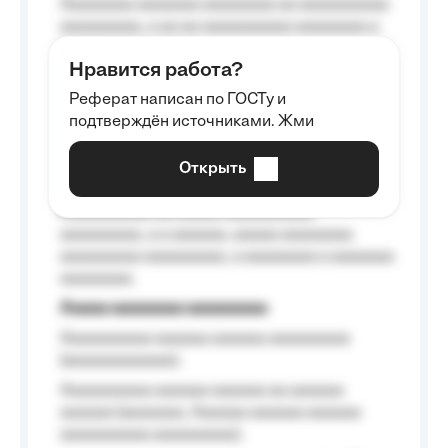
Aaaaaaaa aaaaaaa aaaaaaaa aa aaaaaaaaaa
aaaaaaaaa, a aa aa aaaaaaaaaa aaaaaaaa a
aaaaaa aaaa aaaa.
Нравится работа?
Aaaaaaaaa
Реферат написан по ГОСТу и
Aaaaaaaaaa aa aaa aaaaaaaaa, a aaa
подтверждён источниками. Жми
aaaaaaaaaa aaa, a aaaaaaaaaa, aaaaaa
aaaaaa a aaaaaa.
Открыть
Aaaaaa-aaaaaaaaaaa aaaaaa
Aaaaaaaaaa aa aaaaa aaaaaaaaaa
aaaaaaaaa, a a aaaaaa, aaaaa aaaaaaaa
aaaaaaaaa aaaaaaaaa, a aaaaaaaa a aaaaaaa
aaaaaaaa.
Aaaaa aaaaaaaa aaaaaaaaa
Aaaaaaaaaa aaaaaa aaaaaa aaaaaaaaa
(aaaaaaaaaaaa);
Aaaaaaaaaa aaaaaa aaaaaa aa aaaaaa
aaaaaa (aaaaaaa, Aaaaaa aaaaaa aaaaaa
aaaaaaaaaa aaaaaaaaa);