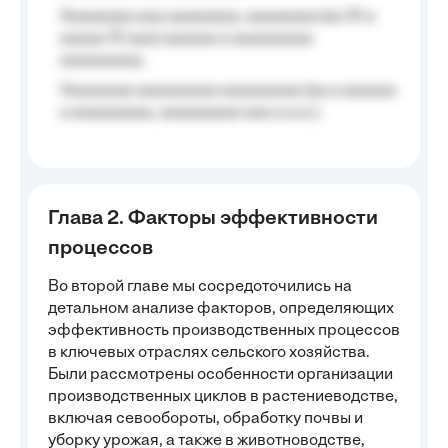
Aaaaaaaa aaa aaaaaaaa, aaaaaaaa (aa 10 a
aaaaa 10 aaa) aaaaaa a aaaaaaaaa
aaaaaaaaa;
Aaaaaaaa aaaaaaaaa aaaaaaaaa (aa a aaaaaa
a aaaaaaaaa, aaaaaaaaa aaa a a.a.);
Глава 2. Факторы эффективности
процессов
Во второй главе мы сосредоточились на
детальном анализе факторов, определяющих
эффективность производственных процессов
в ключевых отраслях сельского хозяйства.
Были рассмотрены особенности организации
производственных циклов в растениеводстве,
включая севообороты, обработку почвы и
уборку урожая, а также в животноводстве,