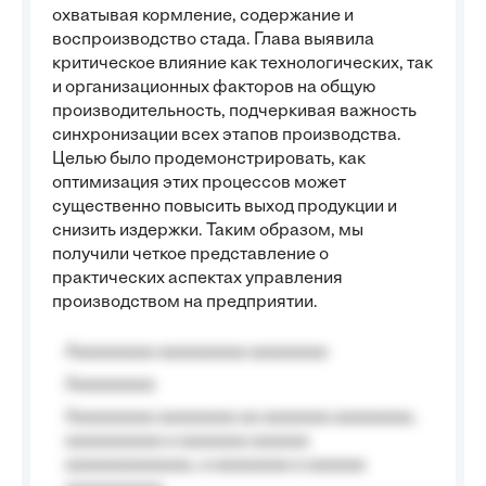
охватывая кормление, содержание и
воспроизводство стада. Глава выявила
критическое влияние как технологических, так
и организационных факторов на общую
производительность, подчеркивая важность
синхронизации всех этапов производства.
Целью было продемонстрировать, как
оптимизация этих процессов может
существенно повысить выход продукции и
снизить издержки. Таким образом, мы
получили четкое представление о
практических аспектах управления
производством на предприятии.
Aaaaaaaaa aaaaaaaaa aaaaaaaa
Aaaaaaaaa
Aaaaaaaaa aaaaaaaa aa aaaaaaa aaaaaaaa,
aaaaaaaaaa a aaaaaaa aaaaaa
aaaaaaaaaaaaa, a aaaaaaaa a aaaaaa