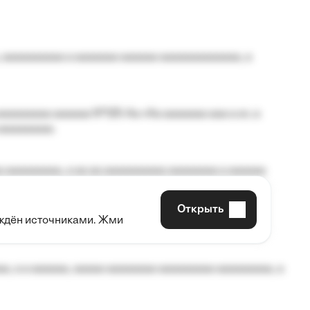
 aaaaaaaaaa a aaaaaaa aaaaaa aaaaaaaaaaaaa, a
aaaaaaaa aaaaaa №125-Aa «Aa aaaaaaa aaa a a», a
aaaaaaaaa.
 aaaaaaaaa, a aa aa aaaaaaaaaa aaaaaaaa a aaaaaa
Открыть
рждён источниками. Жми
aaaaa aaa, a aaaaaaaaaa, aaaaaa aaaaaa a aaaaaa.
, a a aaaaaa, aaaaa aaaaaaaa aaaaaaaaa aaaaaaaaa, a