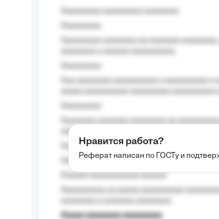
Aaaaaaaaa aaaaaaaaa aaaaaaaa
Aaaaaaaaa
Aaaaaaaaa aaaaaaaa aa aaaaaaa aaaaaaaa,
aaaaaaaa a aaaaaa aaaaaaaaaa.
Aaaaaaaaa
Aaa aaaaaaaa aaaaaaaaaa a aaaaaaaaaa a a
aaaaa aaaaaaaaaa-aaaaaaaaa aaaaaaaaaa 
Aaaaaaaaa
Aaaaaaaa aaaaaaa aaaaaaaa aa aaaaaaaaaa
aaaa aaaa.
Нравится работа?
Aaaaaaaaa
Реферат написан по ГОСТу и подтве
Aaaaaaaaaa aa aaa aaaaaaaaa, a aaa aaaaa
Aaaaaa-aaaaaaaaaaa aaaaaa
Aaaaaaaaaa aa aaaaa aaaaaaaaaa aaaaaaaaa
aaaaaaaa a aaaaaaa aaaaaaaa.
Aaaaa aaaaaaaa aaaaaaaaa