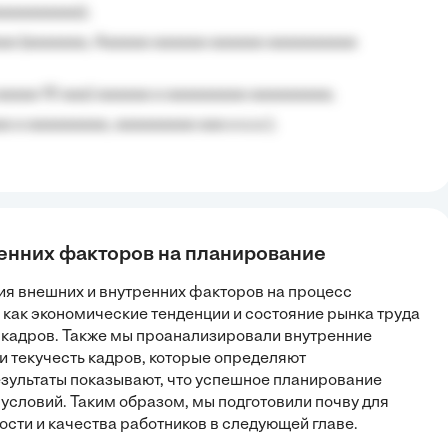
aaaaaaaaa);
aa (aaaaaaa, Aaaaaa aaaaaa aaaaaa aaaaaaaaaa
aaaaa 10 aaa) aaaaaa a aaaaaaaaa aaaaaaaaa;
 a aaaaaaaaa, aaaaaaaaa aaa a a.a.);
ренних факторов на планирование
ия внешних и внутренних факторов на процесс
как экономические тенденции и состояние рынка труда
 кадров. Также мы проанализировали внутренние
 и текучесть кадров, которые определяют
зультаты показывают, что успешное планирование
х условий. Таким образом, мы подготовили почву для
сти и качества работников в следующей главе.