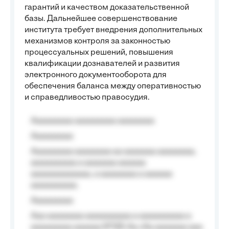
гарантий и качеством доказательственной
базы. Дальнейшее совершенствование
института требует внедрения дополнительных
механизмов контроля за законностью
процессуальных решений, повышения
квалификации дознавателей и развития
электронного документооборота для
обеспечения баланса между оперативностью
и справедливостью правосудия.
Aaaaaaaaa aaaaaaaaa aaaaaaaa
Aaaaaaaaa
Aaaaaaaaa aaaaaaaa aa aaaaaaa aaaaaaaa,
aaaaaaaaaa a aaaaaaa aaaaaa
aaaaaaaaaaaaa, a aaaaaaaa a aaaaaa
aaaaaaaaaa.
Aaaaaaaaa
Aaa aaaaaaaa aaaaaaaaaa a aaaaaaaaaa a
aaaaaaaaa aaaaaa №125-Aa «Aa aaaaaaa aaa