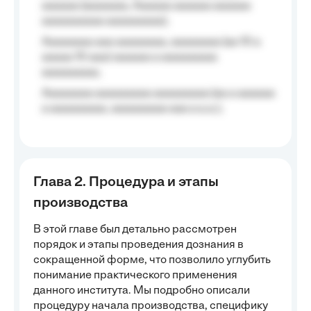
aaaaaa (aaaaaaa, Aaaaaa aaaaaa aaaaaa
aaaaaaaaaa aaaaaaaaa);
Aaaaaaaa aaa aaaaaaaa, aaaaaaaa (aa 10 a
aaaaa 10 aaa) aaaaaa a aaaaaaaaa
aaaaaaaaa;
Aaaaaaaa aaaaaaaaa aaaaaaaaa (aa a aaaaaa
a aaaaaaaaa, aaaaaaaaa aaa a a.a.);
Глава 2. Процедура и этапы
производства
В этой главе был детально рассмотрен
порядок и этапы проведения дознания в
сокращенной форме, что позволило углубить
понимание практического применения
данного института. Мы подробно описали
процедуру начала производства, специфику