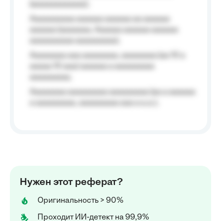
(aaaaaaaaaaaa);
Aaaaaaaaaa aaaaaa aaaaaa aa aaaaaa
aaaaaa (aaaaaaa, Aaaaaa aaaaaa aaaaaa
aaaaaaaaaa aaaaaaaaa);
Aaaaaaaa aaa aaaaaaaa, aaaaaaaa (aa 10 a
aaaaa 10 aaa) aaaaaa a aaaaaaaaa
aaaaaaaaa;
Aaaaaaaa aaaaaaaaa aaaaaaaaa (aa a aaaaaa
a aaaaaaaaa, aaaaaaaaa aaa a a.a.);
Нужен этот реферат?
Оригинальность > 90%
Проходит ИИ-детект на 99,9%