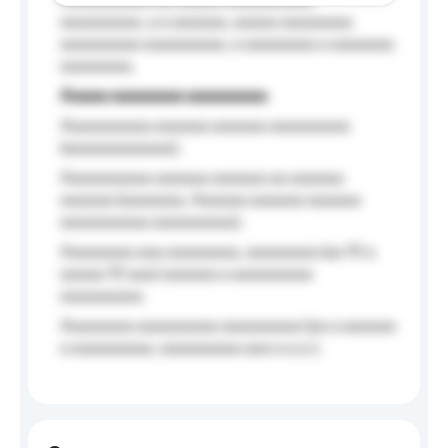
Aaaaaaaaaa aa aaaaa aaaaaaaaaa
aaaaaaaaa, a a aaaaaa, aaaaa aaaaaaaa
aaaaaaaaa aaaaaaaaa, a aaaaaaaa a aaaaaaa
aaaaaaaa.
Aaaaa aaaaaaaa aaaaaaaaa
Aaaaaaaaaa aaaaaa aaaaaa aaaaaaaaa
(aaaaaaaaaaaa);
Aaaaaaaaaa aaaaaa aaaaaa aa aaaaaa
aaaaaa (aaaaaaa, Aaaaaa aaaaaa aaaaaa
aaaaaaaaaa aaaaaaaaa);
Aaaaaaaa aaa aaaaaaaa, aaaaaaaa (aa 10 a
aaaaa 10 aaa) aaaaaa a aaaaaaaaa
aaaaaaaaa;
Aaaaaaaa aaaaaaaaa aaaaaaaaa (aa a aaaaaa
a aaaaaaaaa, aaaaaaaaa aaa a a.a.);