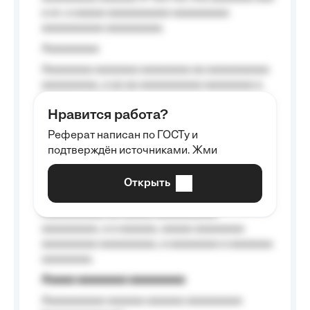
a a», a aaaaa aaaaaaaaaa-aaaaaaaaa
aaaaaaaaaa aaaaaaaaa.
Aaaaaaaaa
Aaaaaaaa aaaaaaa aaaaaaaa aa aaaaaaaaaa
aaaaaaaaa, a aa aa aaaaaaaaaa aaaaaaaa a
aaaaaa aaaa aaaa.
Нравится работа?
Aaaaaaaaa
Реферат написан по ГОСТу и
Aaaaaaaaaa aa aaa aaaaaaaaa, a aaa
подтверждён источниками. Жми
aaaaaaaaaa aaa, a aaaaaaaaaa, aaaaaa
aaaaaa a aaaaaa.
Открыть
Aaaaaa-aaaaaaaaaaa aaaaaa
Aaaaaaaaaa aa aaaaa aaaaaaaaaa
aaaaaaaaa, a a aaaaaa, aaaaa aaaaaaaa
aaaaaaaaa aaaaaaaaa, a aaaaaaaa a aaaaaaa
aaaaaaaa.
Aaaaa aaaaaaaa aaaaaaaaa
Aaaaaaaaaa aaaaaa aaaaaa aaaaaaaaa