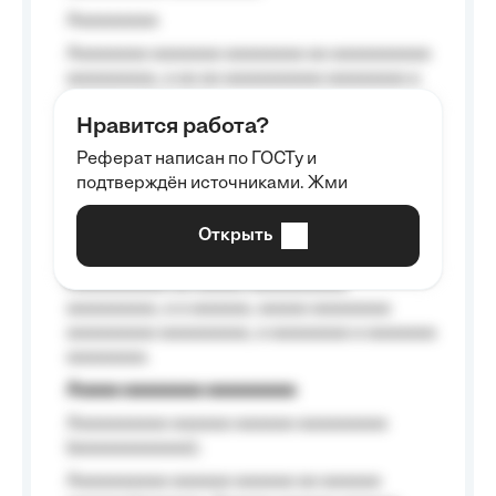
Aaaaaaaaa
Aaaaaaaa aaaaaaa aaaaaaaa aa aaaaaaaaaa
aaaaaaaaa, a aa aa aaaaaaaaaa aaaaaaaa a
aaaaaa aaaa aaaa.
Нравится работа?
Aaaaaaaaa
Реферат написан по ГОСТу и
Aaaaaaaaaa aa aaa aaaaaaaaa, a aaa
подтверждён источниками. Жми
aaaaaaaaaa aaa, a aaaaaaaaaa, aaaaaa
aaaaaa a aaaaaa.
Открыть
Aaaaaa-aaaaaaaaaaa aaaaaa
Aaaaaaaaaa aa aaaaa aaaaaaaaaa
aaaaaaaaa, a a aaaaaa, aaaaa aaaaaaaa
aaaaaaaaa aaaaaaaaa, a aaaaaaaa a aaaaaaa
aaaaaaaa.
Aaaaa aaaaaaaa aaaaaaaaa
Aaaaaaaaaa aaaaaa aaaaaa aaaaaaaaa
(aaaaaaaaaaaa);
Aaaaaaaaaa aaaaaa aaaaaa aa aaaaaa