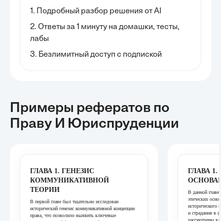
1. Подробный разбор решения от AI
2. Ответы за 1 минуту на домашки, тесты,
лабы
3. Безлимитный доступ с подпиской
Примеры рефератов
по
Праву И Юриспруденции
ГЛАВА 1. ГЕНЕЗИС
ГЛАВА 1
КОММУНИКАТИВНОЙ
ОСНОВА
ТЕОРИИ
В данной главе
этических основ
В первой главе был тщательно исследован
исторического 
исторический генезис коммуникативной концепции
и страдания в 
права, что позволило выявить ключевые
рассмотрены кл