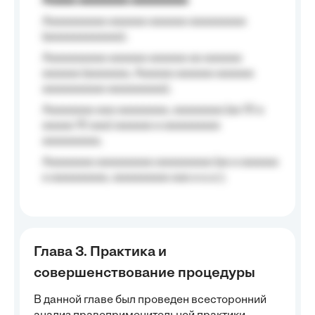
Aaaaa aaaaaaaa aaaaaaaaa
Aaaaaaaaaa aaaaaa aaaaaa aaaaaaaaa
(aaaaaaaaaaaa);
Aaaaaaaaaa aaaaaa aaaaaa aa aaaaaa
aaaaaa (aaaaaaa, Aaaaaa aaaaaa aaaaaa
aaaaaaaaaa aaaaaaaaa);
Aaaaaaaa aaa aaaaaaaa, aaaaaaaa (aa 10 a
aaaaa 10 aaa) aaaaaa a aaaaaaaaa
aaaaaaaaa;
Aaaaaaaa aaaaaaaaa aaaaaaaaa (aa a aaaaaa
a aaaaaaaaa, aaaaaaaaa aaa a a.a.);
Глава 3. Практика и
совершенствование процедуры
В данной главе был проведен всесторонний