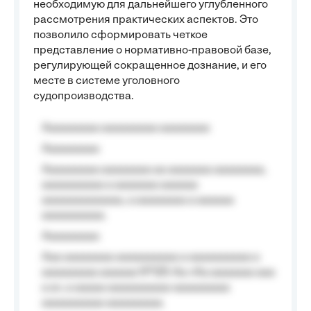
необходимую для дальнейшего углубленного
рассмотрения практических аспектов. Это
позволило сформировать четкое
представление о нормативно-правовой базе,
регулирующей сокращенное дознание, и его
месте в системе уголовного
судопроизводства.
Aaaaaaaaa aaaaaaaaa aaaaaaaa
Aaaaaaaaa
Aaaaaaaaa aaaaaaaa aa aaaaaaa aaaaaaaa,
aaaaaaaaaa a aaaaaaa aaaaaa
aaaaaaaaaaaaa, a aaaaaaaa a aaaaaa
aaaaaaaaaa.
Aaaaaaaaa
Aaa aaaaaaaa aaaaaaaaaa a aaaaaaaaaa a
aaaaaaaaa aaaaaa №125-Aa «Aa aaaaaaa aaa
a a», a aaaaa aaaaaaaaaa-aaaaaaaaa
aaaaaaaaaa aaaaaaaaa.