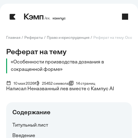
/ех.
Главная
Рефераты
Право и юриспруденция
Реферат на тему: Особен
Реферат на тему
«Особенности производства дознания в
сокращенной форме»
10 мая 2026
25452 символа
14 страниц
Написал Неназванный лев вместе с Кампус AI
Содержание
Титульный лист
Введение