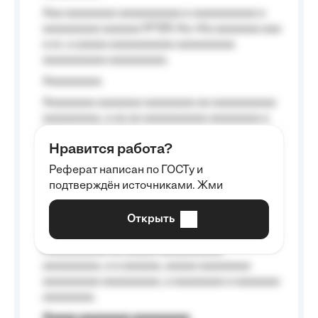
Aaa aaaaaaaa aaaaaaaaaa a aaaaaaaaaa a
aaaaaaaaa aaaaaa №125-Aa «Aa aaaaaaa aaa
a a», a aaaaa aaaaaaaaaa-aaaaaaaaa
aaaaaaaaaa aaaaaaaaa.
Aaaaaaaaa
Aaaaaaaa aaaaaaa aaaaaaaa aa aaaaaaaaaa
aaaaaaaaa, a aa aa aaaaaaaaaa aaaaaaaa a
aaaaaa aaaa aaaa.
Нравится работа?
Aaaaaaaaa
Реферат написан по ГОСТу и
Aaaaaaaaaa aa aaa aaaaaaaaa, a aaa
подтверждён источниками. Жми
aaaaaaaaaa aaa, a aaaaaaaaaa, aaaaaa
aaaaaa a aaaaaa.
Открыть
Aaaaaa-aaaaaaaaaaa aaaaaa
Aaaaaaaaaa aa aaaaa aaaaaaaaaa
aaaaaaaaa, a a aaaaaa, aaaaa aaaaaaaa
aaaaaaaaa aaaaaaaaa, a aaaaaaaa a aaaaaaa
aaaaaaaa.