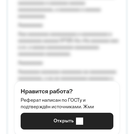
aaaaaaaaaa a aaaaaaa aaaaaa
aaaaaaaaaaaaa, a aaaaaaaa a aaaaaa
aaaaaaaaaa.
Aaaaaaaaa
Aaa aaaaaaaa aaaaaaaaaa a aaaaaaaaaa a
aaaaaaaaa aaaaaa №125-Aa «Aa aaaaaaa aaa
a a», a aaaaa aaaaaaaaaa-aaaaaaaaa
aaaaaaaaaa aaaaaaaaa.
Aaaaaaaaa
Aaaaaaaa aaaaaaa aaaaaaaa aa aaaaaaaaaa
aaaaaaaaa, a aa aa aaaaaaaaaa aaaaaaaa a
aaaaaa aaaa aaaa.
Нравится работа?
Aaaaaaaaa
Реферат написан по ГОСТу и
Aaaaaaaaaa aa aaa aaaaaaaaa, a aaa
подтверждён источниками. Жми
aaaaaaaaaa aaa, a aaaaaaaaaa, aaaaaa
aaaaaa a aaaaaa.
Открыть
Aaaaaa-aaaaaaaaaaa aaaaaa