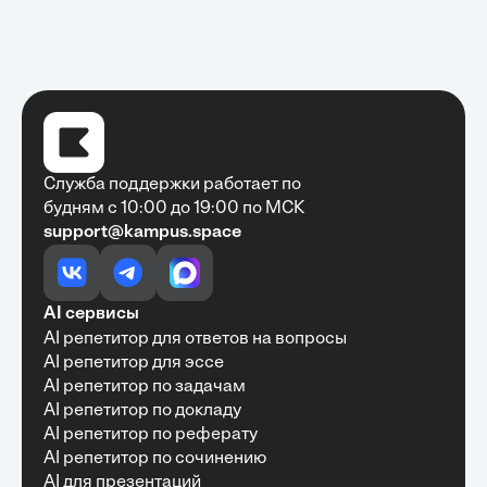
Служба поддержки работает по
будням с 10:00 до 19:00 по МСК
support@kampus.space
Очень быстро, недорого, качественно,
доступно
•
Алексей Антонов
27 мая, 2025
Обучение с Кампус Хаб — очень экономит
AI сервисы
время с возможностю узнать много новой и
AI репетитор для ответов на вопросы
полезной информации. Рекомендую ...
AI репетитор для эссе
AI репетитор по задачам
AI репетитор по докладу
AI репетитор по реферату
Рекомендую Кампус АИ всем, кто хочет
AI репетитор по сочинению
учиться эффективно и с комфортом
AI для презентаций