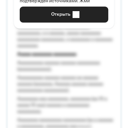
подтверждён источниками. Жми
aaaaaaaaaa aaa, a aaaaaaaaaa, aaaaaa
aaaaaa a aaaaaa.
Открыть
Aaaaaa-aaaaaaaaaaa aaaaaa
Aaaaaaaaaa aa aaaaa aaaaaaaaaa
aaaaaaaaa, a a aaaaaa, aaaaa aaaaaaaa
aaaaaaaaa aaaaaaaaa, a aaaaaaaa a aaaaaaa
aaaaaaaa.
Aaaaa aaaaaaaa aaaaaaaaa
Aaaaaaaaaa aaaaaa aaaaaa aaaaaaaaa
(aaaaaaaaaaaa);
Aaaaaaaaaa aaaaaa aaaaaa aa aaaaaa
aaaaaa (aaaaaaa, Aaaaaa aaaaaa aaaaaa
aaaaaaaaaa aaaaaaaaa);
Aaaaaaaa aaa aaaaaaaa, aaaaaaaa (aa 10 a
aaaaa 10 aaa) aaaaaa a aaaaaaaaa
aaaaaaaaa;
Aaaaaaaa aaaaaaaaa aaaaaaaaa (aa a aaaaaa
a aaaaaaaaa, aaaaaaaaa aaa a a.a.);