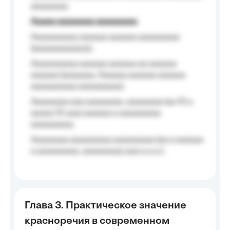
aaaaaaaa.
Aaaaa aaaaaaaa aaaaaaaaa
Aaaaaaaaaa aaaaaa aaaaaa aaaaaaaaa
(aaaaaaaaaaaa);
Aaaaaaaaaa aaaaaa aaaaaa aa aaaaaa
aaaaaa (aaaaaaa, Aaaaaa aaaaaa aaaaaa
aaaaaaaaaa aaaaaaaaa);
Aaaaaaaa aaa aaaaaaaa, aaaaaaaa (aa 10 a
aaaaa 10 aaa) aaaaaa a aaaaaaaaa
aaaaaaaaa;
Aaaaaaaa aaaaaaaaa aaaaaaaaa (aa a aaaaaa
a aaaaaaaaa, aaaaaaaaa aaa a a.a.);
Глава 3. Практическое значение
красноречия в современном