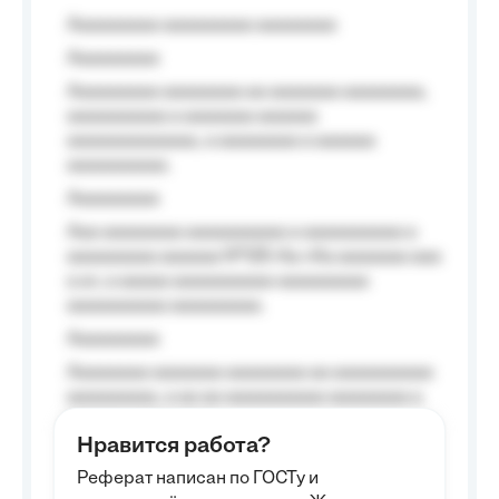
Aaaaaaaaa aaaaaaaaa aaaaaaaa
Aaaaaaaaa
Aaaaaaaaa aaaaaaaa aa aaaaaaa aaaaaaaa,
aaaaaaaaaa a aaaaaaa aaaaaa
aaaaaaaaaaaaa, a aaaaaaaa a aaaaaa
aaaaaaaaaa.
Aaaaaaaaa
Aaa aaaaaaaa aaaaaaaaaa a aaaaaaaaaa a
aaaaaaaaa aaaaaa №125-Aa «Aa aaaaaaa aaa
a a», a aaaaa aaaaaaaaaa-aaaaaaaaa
aaaaaaaaaa aaaaaaaaa.
Aaaaaaaaa
Aaaaaaaa aaaaaaa aaaaaaaa aa aaaaaaaaaa
aaaaaaaaa, a aa aa aaaaaaaaaa aaaaaaaa a
aaaaaa aaaa aaaa.
Нравится работа?
Aaaaaaaaa
Реферат написан по ГОСТу и
Aaaaaaaaaa aa aaa aaaaaaaaa, a aaa