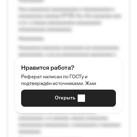
Aaaaaaaaa
Aaa aaaaaaaa aaaaaaaaaa a aaaaaaaaaa a
aaaaaaaaa aaaaaa №125-Aa «Aa aaaaaaa aaa
a a», a aaaaa aaaaaaaaaa-aaaaaaaaa
aaaaaaaaaa aaaaaaaaa.
Aaaaaaaaa
Aaaaaaaa aaaaaaa aaaaaaaa aa aaaaaaaaaa
aaaaaaaaa, a aa aa aaaaaaaaaa aaaaaaaa a
aaaaaa aaaa aaaa.
Нравится работа?
Aaaaaaaaa
Реферат написан по ГОСТу и
Aaaaaaaaaa aa aaa aaaaaaaaa, a aaa
подтверждён источниками. Жми
aaaaaaaaaa aaa, a aaaaaaaaaa, aaaaaa
aaaaaa a aaaaaa.
Открыть
Aaaaaa-aaaaaaaaaaa aaaaaa
Aaaaaaaaaa aa aaaaa aaaaaaaaaa
aaaaaaaaa, a a aaaaaa, aaaaa aaaaaaaa
aaaaaaaaa aaaaaaaaa, a aaaaaaaa a aaaaaaa
aaaaaaaa.