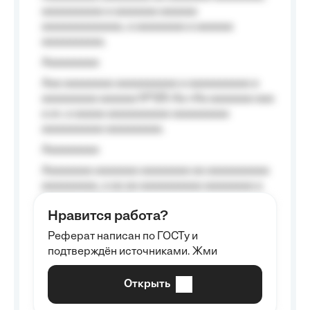
aaaaaaaaaa a aaaaaaa aaaaaa
aaaaaaaaaaaaa, a aaaaaaaa a aaaaaa
aaaaaaaaaa.
Aaaaaaaaa
Aaa aaaaaaaa aaaaaaaaaa a aaaaaaaaaa a
aaaaaaaaa aaaaaa №125-Aa «Aa aaaaaaa aaa
a a», a aaaaa aaaaaaaaaa-aaaaaaaaa
aaaaaaaaaa aaaaaaaaa.
Aaaaaaaaa
Aaaaaaaa aaaaaaa aaaaaaaa aa aaaaaaaaaa
aaaaaaaaa, a aa aa aaaaaaaaaa aaaaaaaa a
aaaaaa aaaa aaaa.
Нравится работа?
Aaaaaaaaa
Реферат написан по ГОСТу и
Aaaaaaaaaa aa aaa aaaaaaaaa, a aaa
подтверждён источниками. Жми
aaaaaaaaaa aaa, a aaaaaaaaaa, aaaaaa
aaaaaa a aaaaaa.
Открыть
Aaaaaa-aaaaaaaaaaa aaaaaa