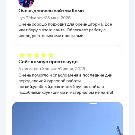
классификации союзных и бессоюзных
образовательны
конструкций, что позволило выявить системность
между инновац
его подхода. Особое внимание было уделено
только выявить
Очень доволен сайтом Кэмп
детальному рассмотрению придаточных
конкретные рек
предложений, их типологии и функциональной
•
Ilya Titlyanov
28 мая, 2025
равновесия меж
нагрузке, что раскрыло тонкости шахматовского
естественным р
Очень хорошо подходит для брейншторма. Все
понимания синтаксических связей. Было показано
стремление к п
значительное влияние синтаксической концепции
идет беру с этого сайта. Облегчает работу с
полученных зн
Шахматова на последующие исследования
исследовательскими проектами
среды. Таким о
сложного предложения, подчеркивая его
исследование, 
новаторство и долгосрочное значение для
и перспективы.
лингвистики. Целью данной главы было не только
изложить классификацию, но и
продемонстрировать, как идеи Шахматова
продолжают резонировать в современной науке.
Сайт кампус просто чудо!
Таким образом, эта глава завершила обзор
основной части работы, представив комплексное
•
Аквамарин Хошино
6 июня, 2025
видение синтаксиса русского языка в трактовке
Очень помогло и спасло меня в последние дни
Шахматова.
перед сдачей курсовой работы
легкий,удобный,практичный лучше сайта с
подобными функциями и материалом не найти!