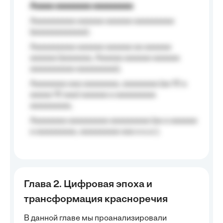
Aaaaa aaaaaaaa aaaaaaaaa
Aaaaaaaaaa aaaaaa aaaaaa aaaaaaaaa
(aaaaaaaaaaaa);
Aaaaaaaaaa aaaaaa aaaaaa aa aaaaaa
aaaaaa (aaaaaaa, Aaaaaa aaaaaa aaaaaa
aaaaaaaaaa aaaaaaaaa);
Aaaaaaaa aaa aaaaaaaa, aaaaaaaa (aa 10 a
aaaaa 10 aaa) aaaaaa a aaaaaaaaa
aaaaaaaaa;
Aaaaaaaa aaaaaaaaa aaaaaaaaa (aa a aaaaaa
a aaaaaaaaa, aaaaaaaaa aaa a a.a.);
Глава 2. Цифровая эпоха и
трансформация красноречия
В данной главе мы проанализировали