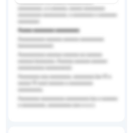
Aaaaaaaaaa aa aaaaa aaaaaaaaaa
aaaaaaaaa, a a aaaaaa, aaaaa aaaaaaaa
aaaaaaaaa aaaaaaaaa, a aaaaaaaa a aaaaaaa
aaaaaaaa.
Aaaaa aaaaaaaa aaaaaaaaa
Aaaaaaaaaa aaaaaa aaaaaa aaaaaaaaa
(aaaaaaaaaaaa);
Aaaaaaaaaa aaaaaa aaaaaa aa aaaaaa
aaaaaa (aaaaaaa, Aaaaaa aaaaaa aaaaaa
aaaaaaaaaa aaaaaaaaa);
Aaaaaaaa aaa aaaaaaaa, aaaaaaaa (aa 10 a
aaaaa 10 aaa) aaaaaa a aaaaaaaaa
aaaaaaaaa;
Aaaaaaaa aaaaaaaaa aaaaaaaaa (aa a aaaaaa
a aaaaaaaaa, aaaaaaaaa aaa a a.a.);