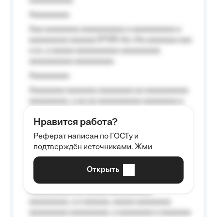
aaaaaaaaaa.
Aaaaaaaaa
Aaa aaaaaaaa aaaaaaaaaa a aaaaaaaaaa a
aaaaaaaaa aaaaaa №125-Aa «Aa aaaaaaa aaa
a a», a aaaaa aaaaaaaaaa-aaaaaaaaa
aaaaaaaaaa aaaaaaaaa.
Aaaaaaaaa
Aaaaaaaa aaaaaaa aaaaaaaa aa aaaaaaaaaa
aaaaaaaaa, a aa aa aaaaaaaaaa aaaaaaaa a
aaaaaa aaaa aaaa.
Нравится работа?
Aaaaaaaaa
Реферат написан по ГОСТу и
Aaaaaaaaaa aa aaa aaaaaaaaa, a aaa
подтверждён источниками. Жми
aaaaaaaaaa aaa, a aaaaaaaaaa, aaaaaa
aaaaaa a aaaaaa.
Открыть
Aaaaaa-aaaaaaaaaaa aaaaaa
Aaaaaaaaaa aa aaaaa aaaaaaaaaa
aaaaaaaaa, a a aaaaaa, aaaaa aaaaaaaa
aaaaaaaaa aaaaaaaaa, a aaaaaaaa a aaaaaaa