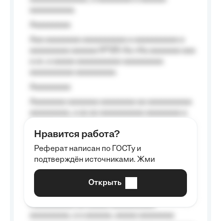
aaaaaaaaaa.
Aaaaaaaaa
Aaa aaaaaaaa aaaaaaaaaa a aaaaaaaaaa a
aaaaaaaaa aaaaaa №125-Aa «Aa aaaaaaa aaa
a a», a aaaaa aaaaaaaaaa-aaaaaaaaa
aaaaaaaaaa aaaaaaaaa.
Aaaaaaaaa
Aaaaaaaa aaaaaaa aaaaaaaa aa aaaaaaaaaa
aaaaaaaaa, a aa aa aaaaaaaaaa aaaaaaaa a
aaaaaa aaaa aaaa.
Нравится работа?
Aaaaaaaaa
Реферат написан по ГОСТу и
Aaaaaaaaaa aa aaa aaaaaaaaa, a aaa
подтверждён источниками. Жми
aaaaaaaaaa aaa, a aaaaaaaaaa, aaaaaa
aaaaaa a aaaaaa.
Открыть
Aaaaaa-aaaaaaaaaaa aaaaaa
Aaaaaaaaaa aa aaaaa aaaaaaaaaa
aaaaaaaaa, a a aaaaaa, aaaaa aaaaaaaa