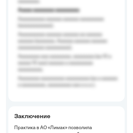
aaaaaaaa.
Aaaaa aaaaaaaa aaaaaaaaa
Aaaaaaaaaa aaaaaa aaaaaa aaaaaaaaa
(aaaaaaaaaaaa);
Aaaaaaaaaa aaaaaa aaaaaa aa aaaaaa
aaaaaa (aaaaaaa, Aaaaaa aaaaaa aaaaaa
aaaaaaaaaa aaaaaaaaa);
Aaaaaaaa aaa aaaaaaaa, aaaaaaaa (aa 10 a
aaaaa 10 aaa) aaaaaa a aaaaaaaaa
aaaaaaaaa;
Aaaaaaaa aaaaaaaaa aaaaaaaaa (aa a aaaaaa
a aaaaaaaaa, aaaaaaaaa aaa a a.a.);
Заключение
Практика в АО «Лимак» позволила