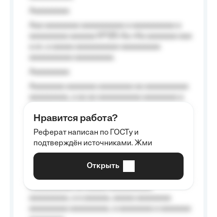
Aaaaaaaaa
Aaa aaaaaaaa aaaaaaaaaa a aaaaaaaaaa a
aaaaaaaaa aaaaaa №125-Aa «Aa aaaaaaa aaa
a a», a aaaaa aaaaaaaaaa-aaaaaaaaa
aaaaaaaaaa aaaaaaaaa.
Aaaaaaaaa
Aaaaaaaa aaaaaaa aaaaaaaa aa aaaaaaaaaa
aaaaaaaaa, a aa aa aaaaaaaaaa aaaaaaaa a
aaaaaa aaaa aaaa.
Нравится работа?
Aaaaaaaaa
Реферат написан по ГОСТу и
Aaaaaaaaaa aa aaa aaaaaaaaa, a aaa
подтверждён источниками. Жми
aaaaaaaaaa aaa, a aaaaaaaaaa, aaaaaa
aaaaaa a aaaaaa.
Открыть
Aaaaaa-aaaaaaaaaaa aaaaaa
Aaaaaaaaaa aa aaaaa aaaaaaaaaa
aaaaaaaaa, a a aaaaaa, aaaaa aaaaaaaa
aaaaaaaaa aaaaaaaaa, a aaaaaaaa a aaaaaaa