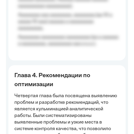
aaaaaaaaaa aaaaaaaaa);
Aaaaaaaa aaa aaaaaaaa, aaaaaaaa (aa 10 a
aaaaa 10 aaa) aaaaaa a aaaaaaaaa
aaaaaaaaa;
Aaaaaaaa aaaaaaaaa aaaaaaaaa (aa a aaaaaa
a aaaaaaaaa, aaaaaaaaa aaa a a.a.);
Глава 4. Рекомендации по
оптимизации
Четвертая глава была посвящена выявлению
проблем и разработке рекомендаций, что
является кульминацией аналитической
работы. Были систематизированы
выявленные проблемы и узкие места в
системе контроля качества, что позволило