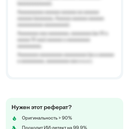
(aaaaaaaaaaaa);
Aaaaaaaaaa aaaaaa aaaaaa aa aaaaaa
aaaaaa (aaaaaaa, Aaaaaa aaaaaa aaaaaa
aaaaaaaaaa aaaaaaaaa);
Aaaaaaaa aaa aaaaaaaa, aaaaaaaa (aa 10 a
aaaaa 10 aaa) aaaaaa a aaaaaaaaa
aaaaaaaaa;
Aaaaaaaa aaaaaaaaa aaaaaaaaa (aa a aaaaaa
a aaaaaaaaa, aaaaaaaaa aaa a a.a.);
Нужен этот реферат?
Оригинальность > 90%
Проходит ИИ-детект на 99,9%