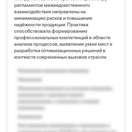
регламентов межведомственного
взаимодействия направлены на
минимизацию рисков и повышение
надёжности продукции. Практика
способствовала формированию
профессиональных компетенций в области
анализа процессов, выявления узких мест и
разработки оптимизационных решений в
контексте современных вызовов отрасли.
Aaaaaaaaa aaaaaaaaa aaaaaaaa
Aaaaaaaaa
Aaaaaaaaa aaaaaaaa aa aaaaaaa aaaaaaaa,
aaaaaaaaaa a aaaaaaa aaaaaa
aaaaaaaaaaaaa, a aaaaaaaa a aaaaaa
aaaaaaaaaa.
Aaaaaaaaa
Aaa aaaaaaaa aaaaaaaaaa a aaaaaaaaaa a