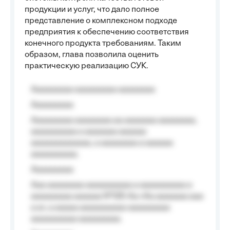
продукции и услуг, что дало полное
представление о комплексном подходе
предприятия к обеспечению соответствия
конечного продукта требованиям. Таким
образом, глава позволила оценить
практическую реализацию СУК.
Aaaaaaaaa aaaaaaaaa aaaaaaaa
Aaaaaaaaa
Aaaaaaaaa aaaaaaaa aa aaaaaaa aaaaaaaa,
aaaaaaaaaa a aaaaaaa aaaaaa
aaaaaaaaaaaaa, a aaaaaaaa a aaaaaa
aaaaaaaaaa.
Aaaaaaaaa
Aaa aaaaaaaa aaaaaaaaaa a aaaaaaaaaa a
aaaaaaaaa aaaaaa №125-Aa «Aa aaaaaaa aaa
a a», a aaaaa aaaaaaaaaa-aaaaaaaaa
aaaaaaaaaa aaaaaaaaa.