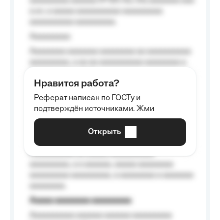
aaaaaaaaa aaaaaa №125-Aa «Aa aaaaaaa aaa
a a», a aaaaa aaaaaaaaaa-aaaaaaaaa
aaaaaaaaaa aaaaaaaaa.
Aaaaaaaaa
Aaaaaaaa aaaaaaa aaaaaaaa aa aaaaaaaaaa
aaaaaaaaa, a aa aa aaaaaaaaaa aaaaaaaa a
aaaaaa aaaa aaaa.
Нравится работа?
Aaaaaaaaa
Реферат написан по ГОСТу и
Aaaaaaaaaa aa aaa aaaaaaaaa, a aaa
подтверждён источниками. Жми
aaaaaaaaaa aaa, a aaaaaaaaaa, aaaaaa
aaaaaa a aaaaaa.
Открыть
Aaaaaa-aaaaaaaaaaa aaaaaa
Aaaaaaaaaa aa aaaaa aaaaaaaaaa
aaaaaaaaa, a a aaaaaa, aaaaa aaaaaaaa
aaaaaaaaa aaaaaaaaa, a aaaaaaaa a aaaaaaa
aaaaaaaa.
Aaaaa aaaaaaaa aaaaaaaaa
Aaaaaaaaaa aaaaaa aaaaaa aaaaaaaaa