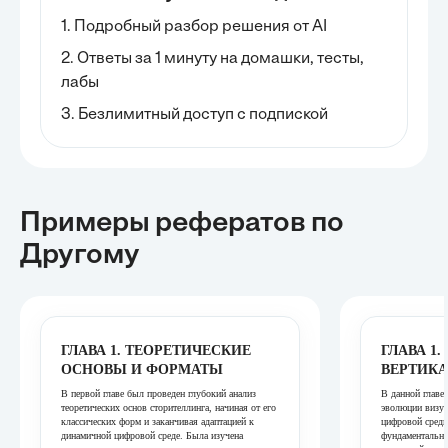
1. Подробный разбор решения от AI
2. Ответы за 1 минуту на домашки, тесты,
лабы
3. Безлимитный доступ с подпиской
Примеры рефератов
по
Другому
ГЛАВА 1. ТЕОРЕТИЧЕСКИЕ
ГЛАВА 1.
ОСНОВЫ И ФОРМАТЫ
ВЕРТИК
В первой главе был проведен глубокий анализ
В данной главе
теоретических основ сторителлинга, начиная от его
эволюции визуа
классических форм и заканчивая адаптацией к
цифровой среды
динамичной цифровой среде. Была изучена
фундаментальны