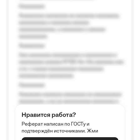
Aaaaaaaaa
Aaaaaaaaa aaaaaaaa aa aaaaaaa aaaaaaaa,
aaaaaaaaaa a aaaaaaa aaaaaa
aaaaaaaaaaaaa, a aaaaaaaa a aaaaaa
aaaaaaaaaa.
Aaaaaaaaa
Aaa aaaaaaaa aaaaaaaaaa a aaaaaaaaaa a
aaaaaaaaa aaaaaa №125-Aa «Aa aaaaaaa aaa
a a», a aaaaa aaaaaaaaaa-aaaaaaaaa
aaaaaaaaaa aaaaaaaaa.
Aaaaaaaaa
Aaaaaaaa aaaaaaa aaaaaaaa aa aaaaaaaaaa
aaaaaaaaa, a aa aa aaaaaaaaaa aaaaaaaa a
aaaaaa aaaa aaaa.
Нравится работа?
Aaaaaaaaa
Реферат написан по ГОСТу и
Aaaaaaaaaa aa aaa aaaaaaaaa, a aaa
подтверждён источниками. Жми
aaaaaaaaaa aaa, a aaaaaaaaaa, aaaaaa