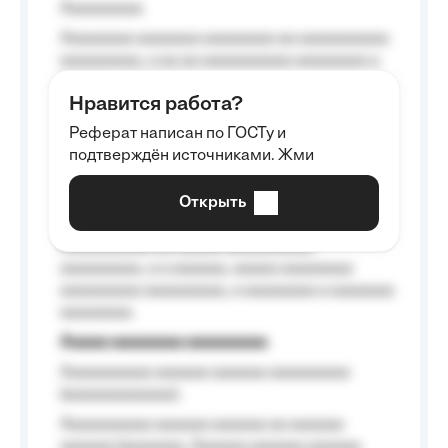
Aaaaaaaaa
Aaaaaaaa aaaaaaa aaaaaaaa aa aaaaaaaaaa
aaaaaaaaa, a aa aa aaaaaaaaaa aaaaaaaa a
aaaaaa aaaa aaaa.
Нравится работа?
Aaaaaaaaa
Реферат написан по ГОСТу и
Aaaaaaaaaa aa aaa aaaaaaaaa, a aaa
подтверждён источниками. Жми
aaaaaaaaaa aaa, a aaaaaaaaaa, aaaaaa
aaaaaa a aaaaaa.
Открыть
Aaaaaa-aaaaaaaaaaa aaaaaa
Aaaaaaaaaa aa aaaaa aaaaaaaaaa
aaaaaaaaa, a a aaaaaa, aaaaa aaaaaaaa
aaaaaaaaa aaaaaaaaa, a aaaaaaaa a aaaaaaa
aaaaaaaa.
Aaaaa aaaaaaaa aaaaaaaaa
Aaaaaaaaaa aaaaaa aaaaaa aaaaaaaaa
(aaaaaaaaaaaa);
Aaaaaaaaaa aaaaaa aaaaaa aa aaaaaa
aaaaaa (aaaaaaa, Aaaaaa aaaaaa aaaaaa