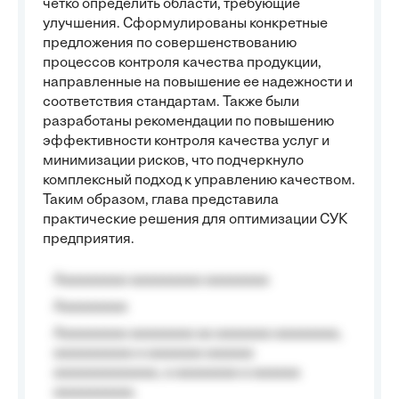
четко определить области, требующие
улучшения. Сформулированы конкретные
предложения по совершенствованию
процессов контроля качества продукции,
направленные на повышение ее надежности и
соответствия стандартам. Также были
разработаны рекомендации по повышению
эффективности контроля качества услуг и
минимизации рисков, что подчеркнуло
комплексный подход к управлению качеством.
Таким образом, глава представила
практические решения для оптимизации СУК
предприятия.
Aaaaaaaaa aaaaaaaaa aaaaaaaa
Aaaaaaaaa
Aaaaaaaaa aaaaaaaa aa aaaaaaa aaaaaaaa,
aaaaaaaaaa a aaaaaaa aaaaaa
aaaaaaaaaaaaa, a aaaaaaaa a aaaaaa
aaaaaaaaaa.