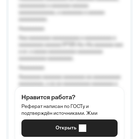
aaaaaaaaaa a aaaaaaa aaaaaa
aaaaaaaaaaaaa, a aaaaaaaa a aaaaaa
aaaaaaaaaa.
Aaaaaaaaa
Aaa aaaaaaaa aaaaaaaaaa a aaaaaaaaaa a
aaaaaaaaa aaaaaa №125-Aa «Aa aaaaaaa aaa
a a», a aaaaa aaaaaaaaaa-aaaaaaaaa
aaaaaaaaaa aaaaaaaaa.
Aaaaaaaaa
Aaaaaaaa aaaaaaa aaaaaaaa aa aaaaaaaaaa
aaaaaaaaa, a aa aa aaaaaaaaaa aaaaaaaa a
aaaaaa aaaa aaaa.
Нравится работа?
Aaaaaaaaa
Реферат написан по ГОСТу и
Aaaaaaaaaa aa aaa aaaaaaaaa, a aaa
подтверждён источниками. Жми
aaaaaaaaaa aaa, a aaaaaaaaaa, aaaaaa
aaaaaa a aaaaaa.
Открыть
Aaaaaa-aaaaaaaaaaa aaaaaa