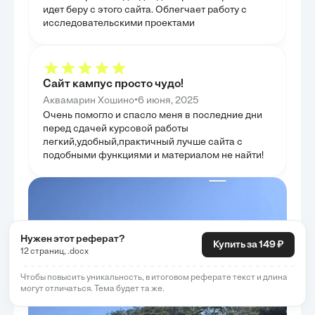
деятельности, направленные на повышение её
идет беру с этого сайта. Облегчает работу с
проблемы и усп
эффективности и релевантности. Также были
уделено исполь
определены приоритетные задачи и направления
исследовательскими проектами
для оптимизаци
повышения эффективности статистической системы,
производственн
которые должны стать основой для стратегического
экономическую 
планирования. Целью главы было не только
пользу статист
предложить решения, но и обосновать их
показать, как с
необходимость, опираясь на комплексный анализ
трансформируют
текущего состояния и перспектив развития.
Сайт кампус просто чудо!
направленные н
устойчивости ж
•
Аквамарин Хошино
6 июня, 2025
Очень помогло и спасло меня в последние дни
перед сдачей курсовой работы
легкий,удобный,практичный лучше сайта с
подобными функциями и материалом не найти!
Нужен этот реферат?
Купить за 149 ₽
12 страниц, .docx
Чтобы повысить уникальность, в итоговом реферате текст и длина
могут отличаться. Тема будет та же.