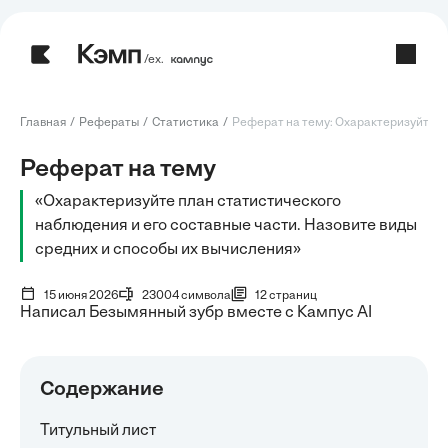
/ех.
Главная
Рефераты
Статистика
Реферат на тему: Охарактеризуйте пла
Реферат на тему
«Охарактеризуйте план статистического
наблюдения и его составные части. Назовите виды
средних и способы их вычисления»
15 июня 2026
23004 символа
12 страниц
Написал Безымянный зубр вместе с Кампус AI
Содержание
Титульный лист