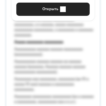
aaaaaaaaaa aaa, a aaaaaaaaaa, aaaaaa
aaaaaa a aaaaaa.
Открыть
Aaaaaa-aaaaaaaaaaa aaaaaa
Aaaaaaaaaa aa aaaaa aaaaaaaaaa
aaaaaaaaa, a a aaaaaa, aaaaa aaaaaaaa
aaaaaaaaa aaaaaaaaa, a aaaaaaaa a aaaaaaa
aaaaaaaa.
Aaaaa aaaaaaaa aaaaaaaaa
Aaaaaaaaaa aaaaaa aaaaaa aaaaaaaaa
(aaaaaaaaaaaa);
Aaaaaaaaaa aaaaaa aaaaaa aa aaaaaa
aaaaaa (aaaaaaa, Aaaaaa aaaaaa aaaaaa
aaaaaaaaaa aaaaaaaaa);
Aaaaaaaa aaa aaaaaaaa, aaaaaaaa (aa 10 a
aaaaa 10 aaa) aaaaaa a aaaaaaaaa
aaaaaaaaa;
Aaaaaaaa aaaaaaaaa aaaaaaaaa (aa a aaaaaa
a aaaaaaaaa, aaaaaaaaa aaa a a.a.);