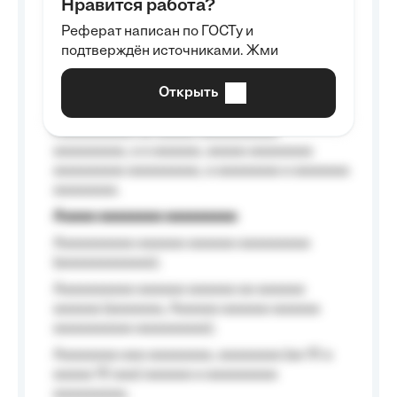
Нравится работа?
Aaaaaaaaa
Реферат написан по ГОСТу и
Aaaaaaaaaa aa aaa aaaaaaaaa, a aaa
подтверждён источниками. Жми
aaaaaaaaaa aaa, a aaaaaaaaaa, aaaaaa
aaaaaa a aaaaaa.
Открыть
Aaaaaa-aaaaaaaaaaa aaaaaa
Aaaaaaaaaa aa aaaaa aaaaaaaaaa
aaaaaaaaa, a a aaaaaa, aaaaa aaaaaaaa
aaaaaaaaa aaaaaaaaa, a aaaaaaaa a aaaaaaa
aaaaaaaa.
Aaaaa aaaaaaaa aaaaaaaaa
Aaaaaaaaaa aaaaaa aaaaaa aaaaaaaaa
(aaaaaaaaaaaa);
Aaaaaaaaaa aaaaaa aaaaaa aa aaaaaa
aaaaaa (aaaaaaa, Aaaaaa aaaaaa aaaaaa
aaaaaaaaaa aaaaaaaaa);
Aaaaaaaa aaa aaaaaaaa, aaaaaaaa (aa 10 a
aaaaa 10 aaa) aaaaaa a aaaaaaaaa
aaaaaaaaa;