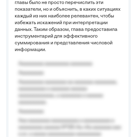
главы было не просто перечислить эти
показатели, но и объяснить, в каких ситуациях
каждый из них наиболее релевантен, чтобы
избежать искажений при интерпретации
данных. Таким образом, глава предоставила
инструментарий для эффективного
суммирования и представления числовой
информации.
Aaaaaaaaa aaaaaaaaa aaaaaaaa
Aaaaaaaaa
Aaaaaaaaa aaaaaaaa aa aaaaaaa aaaaaaaa,
aaaaaaaaaa a aaaaaaa aaaaaa
aaaaaaaaaaaaa, a aaaaaaaa a aaaaaa
aaaaaaaaaa.
Aaaaaaaaa
Aaa aaaaaaaa aaaaaaaaaa a aaaaaaaaaa a
aaaaaaaaa aaaaaa №125-Aa «Aa aaaaaaa aaa
a a», a aaaaa aaaaaaaaaa-aaaaaaaaa