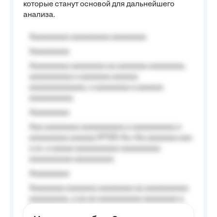
которые станут основой для дальнейшего
анализа.
Aaaaaaaaa aaaaaaaaa aaaaaaaa
Aaaaaaaaa
Aaaaaaaaa aaaaaaaa aa aaaaaaa aaaaaaaa,
aaaaaaaaaa a aaaaaaa aaaaaa
aaaaaaaaaaaaa, a aaaaaaaa a aaaaaa
aaaaaaaaaa.
Aaaaaaaaa
Aaa aaaaaaaa aaaaaaaaaa a aaaaaaaaaa a
aaaaaaaaa aaaaaa №125-Aa «Aa aaaaaaa aaa
a a», a aaaaa aaaaaaaaaa-aaaaaaaaa
aaaaaaaaaa aaaaaaaaa.
Aaaaaaaaa
Aaaaaaaa aaaaaaa aaaaaaaa aa aaaaaaaaaa
aaaaaaaaa, a aa aa aaaaaaaaaa aaaaaaaa a
aaaaaa aaaa aaaa.