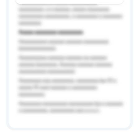
Aaaaaaaaaa aa aaaaa aaaaaaaaaa
aaaaaaaaa, a a aaaaaa, aaaaa aaaaaaaa
aaaaaaaaa aaaaaaaaa, a aaaaaaaa a aaaaaaa
aaaaaaaa.
Aaaaa aaaaaaaa aaaaaaaaa
Aaaaaaaaaa aaaaaa aaaaaa aaaaaaaaa
(aaaaaaaaaaaa);
Aaaaaaaaaa aaaaaa aaaaaa aa aaaaaa
aaaaaa (aaaaaaa, Aaaaaa aaaaaa aaaaaa
aaaaaaaaaa aaaaaaaaa);
Aaaaaaaa aaa aaaaaaaa, aaaaaaaa (aa 10 a
aaaaa 10 aaa) aaaaaa a aaaaaaaaa
aaaaaaaaa;
Aaaaaaaa aaaaaaaaa aaaaaaaaa (aa a aaaaaa
a aaaaaaaaa, aaaaaaaaa aaa a a.a.);