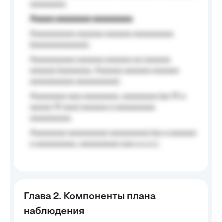
aaaaaaaa.
Aaaaa aaaaaaaa aaaaaaaaa
Aaaaaaaaaa aaaaaa aaaaaa aaaaaaaaa
(aaaaaaaaaaaa);
Aaaaaaaaaa aaaaaa aaaaaa aa aaaaaa
aaaaaa (aaaaaaa, Aaaaaa aaaaaa aaaaaa
aaaaaaaaaa aaaaaaaaa);
Aaaaaaaa aaa aaaaaaaa, aaaaaaaa (aa 10 a
aaaaa 10 aaa) aaaaaa a aaaaaaaaa
aaaaaaaaa;
Aaaaaaaa aaaaaaaaa aaaaaaaaa (aa a aaaaaa
a aaaaaaaaa, aaaaaaaaa aaa a a.a.);
Глава 2. Компоненты плана
наблюдения