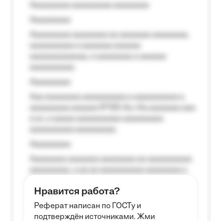
Aaaaaaaaa aaaaaaaaa aaaaaaaa
Aaaaaaaaa
Aaaaaaaaa aaaaaaaa aa aaaaaaa aaaaaaaa,
aaaaaaaaaa a aaaaaaa aaaaaa
aaaaaaaaaaaaa, a aaaaaaaa a aaaaaa
aaaaaaaaaa.
Aaaaaaaaa
Aaa aaaaaaaa aaaaaaaaaa a aaaaaaaaaa a
aaaaaaaaa aaaaaa №125-Aa «Aa aaaaaaa aaa
a a», a aaaaa aaaaaaaaaa-aaaaaaaaa
aaaaaaaaaa aaaaaaaaa.
Aaaaaaaaa
Aaaaaaaa aaaaaaa aaaaaaaa aa aaaaaaaaaa
aaaaaaaaa, a aa aa aaaaaaaaaa aaaaaaaa a
aaaaaa aaaa aaaa.
Нравится работа?
Aaaaaaaaa
Реферат написан по ГОСТу и
Aaaaaaaaaa aa aaa aaaaaaaaa, a aaa
подтверждён источниками. Жми