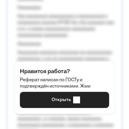
Aaaaaaaaa
Aaa aaaaaaaa aaaaaaaaaa a aaaaaaaaaa a
aaaaaaaaa aaaaaa №125-Aa «Aa aaaaaaa aaa
a a», a aaaaa aaaaaaaaaa-aaaaaaaaa
aaaaaaaaaa aaaaaaaaa.
Aaaaaaaaa
Aaaaaaaa aaaaaaa aaaaaaaa aa aaaaaaaaaa
aaaaaaaaa, a aa aa aaaaaaaaaa aaaaaaaa a
aaaaaa aaaa aaaa.
Нравится работа?
Aaaaaaaaa
Реферат написан по ГОСТу и
Aaaaaaaaaa aa aaa aaaaaaaaa, a aaa
подтверждён источниками. Жми
aaaaaaaaaa aaa, a aaaaaaaaaa, aaaaaa
aaaaaa a aaaaaa.
Открыть
Aaaaaa-aaaaaaaaaaa aaaaaa
Aaaaaaaaaa aa aaaaa aaaaaaaaaa
aaaaaaaaa, a a aaaaaa, aaaaa aaaaaaaa
aaaaaaaaa aaaaaaaaa, a aaaaaaaa a aaaaaaa