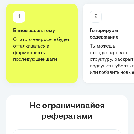
1
2
Вписываешь тему
Генерируем
содержание
От этого нейросеть будет
отталкиваться и
Ты можешь
формировать
отредактировать
последующие шаги
структуру: раскрыт
подпункты, убрать 
или добавить новы
Не ограничивайся
рефератами