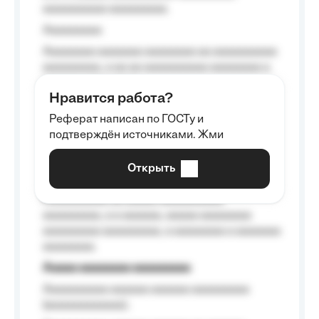
aaaaaaaaaa aaaaaaaaa.
Aaaaaaaaa
Aaaaaaaa aaaaaaa aaaaaaaa aa aaaaaaaaaa
aaaaaaaaa, a aa aa aaaaaaaaaa aaaaaaaa a
aaaaaa aaaa aaaa.
Нравится работа?
Aaaaaaaaa
Реферат написан по ГОСТу и
Aaaaaaaaaa aa aaa aaaaaaaaa, a aaa
подтверждён источниками. Жми
aaaaaaaaaa aaa, a aaaaaaaaaa, aaaaaa
aaaaaa a aaaaaa.
Открыть
Aaaaaa-aaaaaaaaaaa aaaaaa
Aaaaaaaaaa aa aaaaa aaaaaaaaaa
aaaaaaaaa, a a aaaaaa, aaaaa aaaaaaaa
aaaaaaaaa aaaaaaaaa, a aaaaaaaa a aaaaaaa
aaaaaaaa.
Aaaaa aaaaaaaa aaaaaaaaa
Aaaaaaaaaa aaaaaa aaaaaa aaaaaaaaa
(aaaaaaaaaaaa);