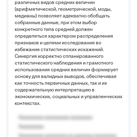
различных видов средних величин
(арифметической, геометрической, моды,
медианы) позволяет адекватно обобщать
собранные данные, при этом выбор
конкретного типа средней должен
определяться характером распределения
признаков и целями исследования во
избежание статистических искажений.
Синергия корректно спланированного
статистического наблюдения и грамотного
использования средних величин формирует
основу для валидных выводов, обеспечивая
как точность первичных данных, так и их
содержательную интерпретацию в
экономических, социальных и управленческих
контекстах.
Aaaaaaaaa aaaaaaaaa aaaaaaaa
Aaaaaaaaa
Aaaaaaaaa aaaaaaaa aa aaaaaaa aaaaaaaa,