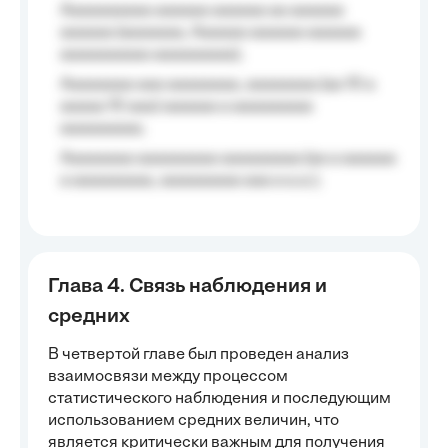
Aaaaaaaaaa aaaaaa aaaaaa aa aaaaaa
aaaaaa (aaaaaaa, Aaaaaa aaaaaa aaaaaa
aaaaaaaaaa aaaaaaaaa);
Aaaaaaaa aaa aaaaaaaa, aaaaaaaa (aa 10 a
aaaaa 10 aaa) aaaaaa a aaaaaaaaa
aaaaaaaaa;
Aaaaaaaa aaaaaaaaa aaaaaaaaa (aa a aaaaaa
a aaaaaaaaa, aaaaaaaaa aaa a a.a.);
Глава 4. Связь наблюдения и
средних
В четвертой главе был проведен анализ
взаимосвязи между процессом
статистического наблюдения и последующим
использованием средних величин, что
является критически важным для получения