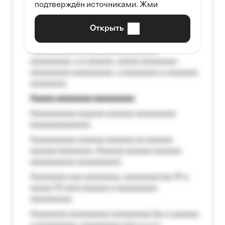
подтверждён источниками. Жми
aaaaaaaaaa aaa, a aaaaaaaaaa, aaaaaa
aaaaaa a aaaaaa.
Открыть
Aaaaaa-aaaaaaaaaaa aaaaaa
Aaaaaaaaaa aa aaaaa aaaaaaaaaa
aaaaaaaaa, a a aaaaaa, aaaaa aaaaaaaa
aaaaaaaaa aaaaaaaaa, a aaaaaaaa a aaaaaaa
aaaaaaaa.
Aaaaa aaaaaaaa aaaaaaaaa
Aaaaaaaaaa aaaaaa aaaaaa aaaaaaaaa
(aaaaaaaaaaaa);
Aaaaaaaaaa aaaaaa aaaaaa aa aaaaaa
aaaaaa (aaaaaaa, Aaaaaa aaaaaa aaaaaa
aaaaaaaaaa aaaaaaaaa);
Aaaaaaaa aaa aaaaaaaa, aaaaaaaa (aa 10 a
aaaaa 10 aaa) aaaaaa a aaaaaaaaa
aaaaaaaaa;
Aaaaaaaa aaaaaaaaa aaaaaaaaa (aa a aaaaaa