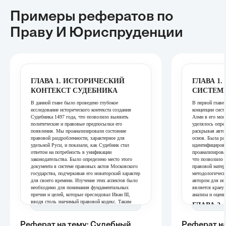
Примеры рефератов
по
Праву И Юриспруденции
ГЛАВА 1. ИСТОРИЧЕСКИЙ
ГЛАВА 1
КОНТЕКСТ СУДЕБНИКА
СИСТЕМ
В данной главе было проведено глубокое
В первой главе
исследование исторического контекста создания
концепции сист
Судебника 1497 года, что позволило выявить
Азми в его мон
политические и правовые предпосылки его
уделялось опре
появления. Мы проанализировали состояние
раскрывая авто
правовой раздробленности, характерное для
основ. Была ра
удельной Руси, и показали, как Судебник стал
идентифицирова
ответом на потребность в унификации
проанализирова
законодательства. Было определено место этого
что позволило 
документа в системе правовых актов Московского
правовой матер
государства, подчеркивая его новаторский характер
методологичес
для своего времени. Изучение этих аспектов было
автором для ис
необходимо для понимания фундаментальных
является краеу
причин и целей, которые преследовал Иван III,
анализа и оценк
вводя столь значимый правовой кодекс. Таким
ГЛАВА 2
образом, глава заложила основу для дальнейшего
МОНОГР
анализа конкретных норм и процедур судебного
процесса.
Реферат на тему: Судебный
Реферат на