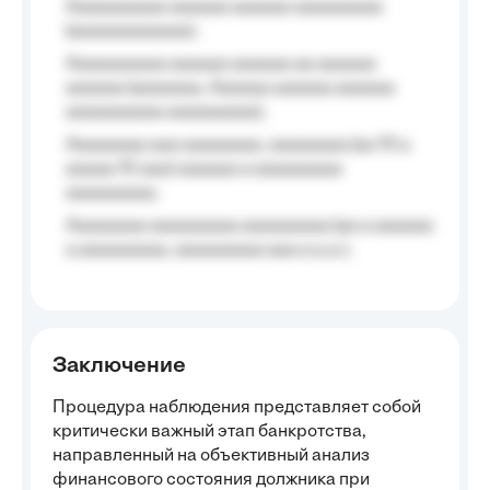
Aaaaaaaaaa aaaaaa aaaaaa aaaaaaaaa
(aaaaaaaaaaaa);
Aaaaaaaaaa aaaaaa aaaaaa aa aaaaaa
aaaaaa (aaaaaaa, Aaaaaa aaaaaa aaaaaa
aaaaaaaaaa aaaaaaaaa);
Aaaaaaaa aaa aaaaaaaa, aaaaaaaa (aa 10 a
aaaaa 10 aaa) aaaaaa a aaaaaaaaa
aaaaaaaaa;
Aaaaaaaa aaaaaaaaa aaaaaaaaa (aa a aaaaaa
a aaaaaaaaa, aaaaaaaaa aaa a a.a.);
Заключение
Процедура наблюдения представляет собой
критически важный этап банкротства,
направленный на объективный анализ
финансового состояния должника при