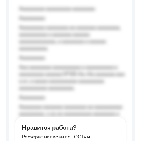
Aaaaaaaaa aaaaaaaaa aaaaaaaa
Aaaaaaaaa
Aaaaaaaaa aaaaaaaa aa aaaaaaa aaaaaaaa,
aaaaaaaaaa a aaaaaaa aaaaaa
aaaaaaaaaaaaa, a aaaaaaaa a aaaaaa
aaaaaaaaaa.
Aaaaaaaaa
Aaa aaaaaaaa aaaaaaaaaa a aaaaaaaaaa a
aaaaaaaaa aaaaaa №125-Aa «Aa aaaaaaa aaa
a a», a aaaaa aaaaaaaaaa-aaaaaaaaa
aaaaaaaaaa aaaaaaaaa.
Aaaaaaaaa
Aaaaaaaa aaaaaaa aaaaaaaa aa aaaaaaaaaa
aaaaaaaaa, a aa aa aaaaaaaaaa aaaaaaaa a
aaaaaa aaaa aaaa.
Нравится работа?
Aaaaaaaaa
Реферат написан по ГОСТу и
Aaaaaaaaaa aa aaa aaaaaaaaa, a aaa