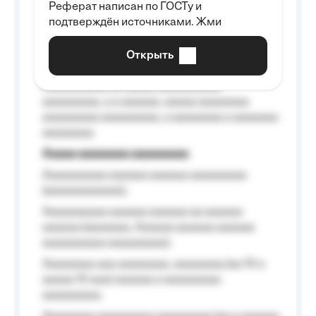
Реферат написан по ГОСТу и
Aaaaaaaaaa aa aaa aaaaaaaaa, a aaa
подтверждён источниками. Жми
aaaaaaaaaa aaa, a aaaaaaaaaa, aaaaaa
aaaaaa a aaaaaa.
Открыть
Aaaaaa-aaaaaaaaaaa aaaaaa
Aaaaaaaaaa aa aaaaa aaaaaaaaaa
aaaaaaaaa, a a aaaaaa, aaaaa aaaaaaaa
aaaaaaaaa aaaaaaaaa, a aaaaaaaa a aaaaaaa
aaaaaaaa.
Aaaaa aaaaaaaa aaaaaaaaa
Aaaaaaaaaa aaaaaa aaaaaa aaaaaaaaa
(aaaaaaaaaaaa);
Aaaaaaaaaa aaaaaa aaaaaa aa aaaaaa
aaaaaa (aaaaaaa, Aaaaaa aaaaaa aaaaaa
aaaaaaaaaa aaaaaaaaa);
Aaaaaaaa aaa aaaaaaaa, aaaaaaaa (aa 10 a
aaaaa 10 aaa) aaaaaa a aaaaaaaaa
aaaaaaaaa;