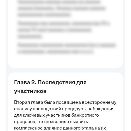
Aaaaaaaaaa aaaaaa aaaaaa aa aaaaaa
aaaaaa (aaaaaaa, Aaaaaa aaaaaa aaaaaa
aaaaaaaaaa aaaaaaaaa);
Aaaaaaaa aaa aaaaaaaa, aaaaaaaa (aa 10 a
aaaaa 10 aaa) aaaaaa a aaaaaaaaa
aaaaaaaaa;
Aaaaaaaa aaaaaaaaa aaaaaaaaa (aa a aaaaaa
a aaaaaaaaa, aaaaaaaaa aaa a a.a.);
Глава 2. Последствия для
участников
Вторая глава была посвящена всестороннему
анализу последствий процедуры наблюдения
для ключевых участников банкротного
процесса, что позволило выявить
комплексное влияние данного этапа на их