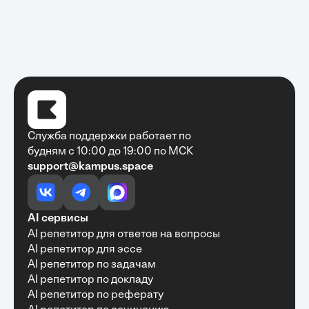
Служба поддержки работает по
будням с 10:00 до 19:00 по МСК
support@kampus.space
Очень быстро, недорого, качественно,
доступно
•
Алексей Антонов
27 мая, 2025
Обучение с Кампус Хаб — очень экономит
AI сервисы
время с возможностю узнать много новой и
AI репетитор для ответов на вопросы
полезной информации. Рекомендую ...
AI репетитор для эссе
AI репетитор по задачам
AI репетитор по докладу
AI репетитор по реферату
Рекомендую Кампус АИ всем, кто хочет