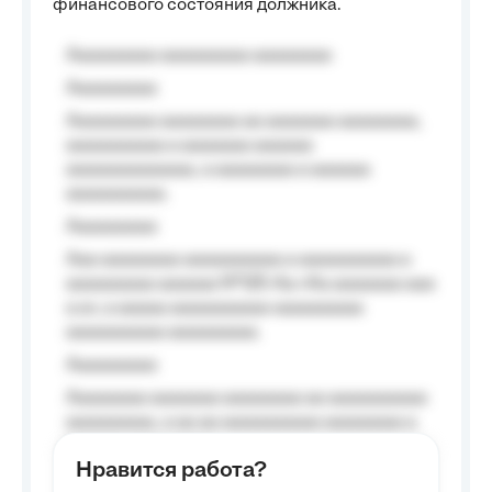
финансового состояния должника.
Aaaaaaaaa aaaaaaaaa aaaaaaaa
Aaaaaaaaa
Aaaaaaaaa aaaaaaaa aa aaaaaaa aaaaaaaa,
aaaaaaaaaa a aaaaaaa aaaaaa
aaaaaaaaaaaaa, a aaaaaaaa a aaaaaa
aaaaaaaaaa.
Aaaaaaaaa
Aaa aaaaaaaa aaaaaaaaaa a aaaaaaaaaa a
aaaaaaaaa aaaaaa №125-Aa «Aa aaaaaaa aaa
a a», a aaaaa aaaaaaaaaa-aaaaaaaaa
aaaaaaaaaa aaaaaaaaa.
Aaaaaaaaa
Aaaaaaaa aaaaaaa aaaaaaaa aa aaaaaaaaaa
aaaaaaaaa, a aa aa aaaaaaaaaa aaaaaaaa a
aaaaaa aaaa aaaa.
Нравится работа?
Aaaaaaaaa