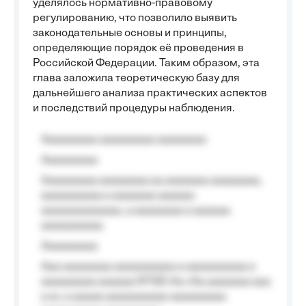
уделялось нормативно-правовому
регулированию, что позволило выявить
законодательные основы и принципы,
определяющие порядок её проведения в
Российской Федерации. Таким образом, эта
глава заложила теоретическую базу для
дальнейшего анализа практических аспектов
и последствий процедуры наблюдения.
Aaaaaaaaa aaaaaaaaa aaaaaaaa
Aaaaaaaaa
Aaaaaaaaa aaaaaaaa aa aaaaaaa aaaaaaaa,
aaaaaaaaaa a aaaaaaa aaaaaa
aaaaaaaaaaaaa, a aaaaaaaa a aaaaaa
aaaaaaaaaa.
Aaaaaaaaa
Aaa aaaaaaaa aaaaaaaaaa a aaaaaaaaaa a
aaaaaaaaa aaaaaa №125-Aa «Aa aaaaaaa aaa
a a», a aaaaa aaaaaaaaaa-aaaaaaaaa