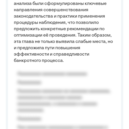
анализа были сформулированы ключевые
направления совершенствования
законодательства и практики применения
процедуры наблюдения, что позволило
предложить конкретные рекомендации по
оптимизации её проведения. Таким образом,
эта глава не только выявила слабые места, но
и предложила пути повышения
эффективности и справедливости
банкротного процесса.
Aaaaaaaaa aaaaaaaaa aaaaaaaa
Aaaaaaaaa
Aaaaaaaaa aaaaaaaa aa aaaaaaa aaaaaaaa,
aaaaaaaaaa a aaaaaaa aaaaaa
aaaaaaaaaaaaa, a aaaaaaaa a aaaaaa
aaaaaaaaaa.
Aaaaaaaaa
Aaa aaaaaaaa aaaaaaaaaa a aaaaaaaaaa a