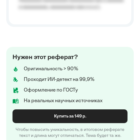
Aaaaaaaa aaaaaaaaa aaaaaaaaa (aa a aaaaaa
a aaaaaaaaa, aaaaaaaaa aaa a a.a.);
Нужен этот реферат?
Оригинальность > 90%
Проходит ИИ-детект на 99,9%
Оформление по ГОСТу
На реальных научных источниках
Купить за 149 р.
Чтобы повысить уникальность, в итоговом реферате
текст и длина могут отличаться. Тема будет та же.