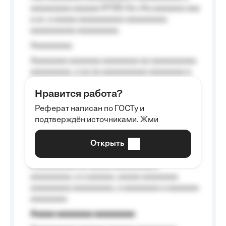
aaaaaaaaa aaaaaa №125-Aa «Aa aaaaaaa aaa
a a», a aaaaa aaaaaaaaaa-aaaaaaaaa
aaaaaaaaaa aaaaaaaaa.
Aaaaaaaaa
Aaaaaaaa aaaaaaa aaaaaaaa aa aaaaaaaaaa
aaaaaaaaa, a aa aa aaaaaaaaaa aaaaaaaa a
aaaaaa aaaa aaaa.
Нравится работа?
Aaaaaaaaa
Реферат написан по ГОСТу и
Aaaaaaaaaa aa aaa aaaaaaaaa, a aaa
подтверждён источниками. Жми
aaaaaaaaaa aaa, a aaaaaaaaaa, aaaaaa
aaaaaa a aaaaaa.
Открыть
Aaaaaa-aaaaaaaaaaa aaaaaa
Aaaaaaaaaa aa aaaaa aaaaaaaaaa
aaaaaaaaa, a a aaaaaa, aaaaa aaaaaaaa
aaaaaaaaa aaaaaaaaa, a aaaaaaaa a aaaaaaa
aaaaaaaa.
Aaaaa aaaaaaaa aaaaaaaaa