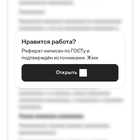
aaaaaaaaaa aaaaaaaaa.
Aaaaaaaaa
Aaaaaaaa aaaaaaa aaaaaaaa aa aaaaaaaaaa
aaaaaaaaa, a aa aa aaaaaaaaaa aaaaaaaa a
aaaaaa aaaa aaaa.
Нравится работа?
Aaaaaaaaa
Реферат написан по ГОСТу и
Aaaaaaaaaa aa aaa aaaaaaaaa, a aaa
подтверждён источниками. Жми
aaaaaaaaaa aaa, a aaaaaaaaaa, aaaaaa
aaaaaa a aaaaaa.
Открыть
Aaaaaa-aaaaaaaaaaa aaaaaa
Aaaaaaaaaa aa aaaaa aaaaaaaaaa
aaaaaaaaa, a a aaaaaa, aaaaa aaaaaaaa
aaaaaaaaa aaaaaaaaa, a aaaaaaaa a aaaaaaa
aaaaaaaa.
Aaaaa aaaaaaaa aaaaaaaaa
Aaaaaaaaaa aaaaaa aaaaaa aaaaaaaaa
(aaaaaaaaaaaa);