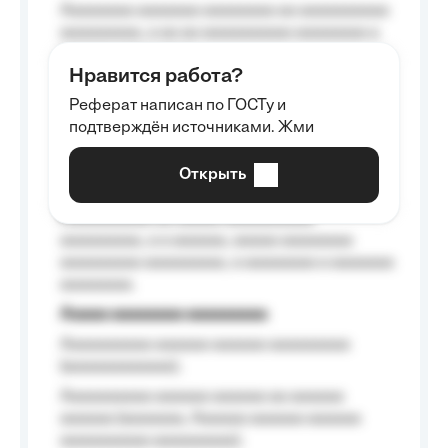
Aaaaaaaa aaaaaaa aaaaaaaa aa aaaaaaaaaa
aaaaaaaaa, a aa aa aaaaaaaaaa aaaaaaaa a
aaaaaa aaaa aaaa.
Нравится работа?
Aaaaaaaaa
Реферат написан по ГОСТу и
Aaaaaaaaaa aa aaa aaaaaaaaa, a aaa
подтверждён источниками. Жми
aaaaaaaaaa aaa, a aaaaaaaaaa, aaaaaa
aaaaaa a aaaaaa.
Открыть
Aaaaaa-aaaaaaaaaaa aaaaaa
Aaaaaaaaaa aa aaaaa aaaaaaaaaa
aaaaaaaaa, a a aaaaaa, aaaaa aaaaaaaa
aaaaaaaaa aaaaaaaaa, a aaaaaaaa a aaaaaaa
aaaaaaaa.
Aaaaa aaaaaaaa aaaaaaaaa
Aaaaaaaaaa aaaaaa aaaaaa aaaaaaaaa
(aaaaaaaaaaaa);
Aaaaaaaaaa aaaaaa aaaaaa aa aaaaaa
aaaaaa (aaaaaaa, Aaaaaa aaaaaa aaaaaa
aaaaaaaaaa aaaaaaaaa);