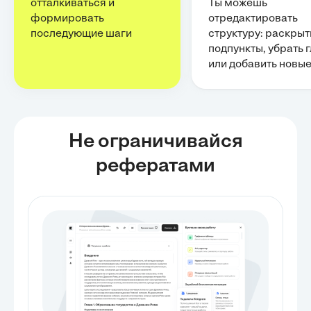
отталкиваться и
Ты можешь
формировать
отредактировать
последующие шаги
структуру: раскрыт
подпункты, убрать 
или добавить новы
Не ограничивайся
рефератами