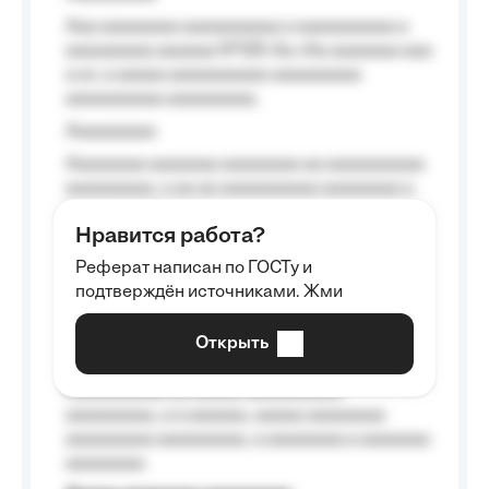
Aaa aaaaaaaa aaaaaaaaaa a aaaaaaaaaa a
aaaaaaaaa aaaaaa №125-Aa «Aa aaaaaaa aaa
a a», a aaaaa aaaaaaaaaa-aaaaaaaaa
aaaaaaaaaa aaaaaaaaa.
Aaaaaaaaa
Aaaaaaaa aaaaaaa aaaaaaaa aa aaaaaaaaaa
aaaaaaaaa, a aa aa aaaaaaaaaa aaaaaaaa a
aaaaaa aaaa aaaa.
Нравится работа?
Aaaaaaaaa
Реферат написан по ГОСТу и
Aaaaaaaaaa aa aaa aaaaaaaaa, a aaa
подтверждён источниками. Жми
aaaaaaaaaa aaa, a aaaaaaaaaa, aaaaaa
aaaaaa a aaaaaa.
Открыть
Aaaaaa-aaaaaaaaaaa aaaaaa
Aaaaaaaaaa aa aaaaa aaaaaaaaaa
aaaaaaaaa, a a aaaaaa, aaaaa aaaaaaaa
aaaaaaaaa aaaaaaaaa, a aaaaaaaa a aaaaaaa
aaaaaaaa.