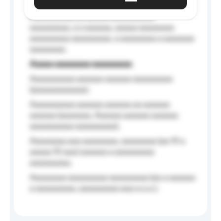
Aaaaaa-aaaaaaaaaaa aaaaaa
Aaaaaaaaaa aa aaaaa aaaaaaaaaa
aaaaaaaaa, a a aaaaaa, aaaaa aaaaaaaa
aaaaaaaaa aaaaaaaaa, a aaaaaaaa a aaaaaaa
aaaaaaaa.
Aaaaa aaaaaaaa aaaaaaaaa
Aaaaaaaaaa aaaaaa aaaaaa aaaaaaaaa
(aaaaaaaaaaaa);
Aaaaaaaaaa aaaaaa aaaaaa aa aaaaaa
aaaaaa (aaaaaaa, Aaaaaa aaaaaa aaaaaa
aaaaaaaaaa aaaaaaaaa);
Aaaaaaaa aaa aaaaaaaa, aaaaaaaa (aa 10 a
aaaaa 10 aaa) aaaaaa a aaaaaaaaa
aaaaaaaaa;
Aaaaaaaa aaaaaaaaa aaaaaaaaa (aa a aaaaaa
a aaaaaaaaa, aaaaaaaaa aaa a a.a.);