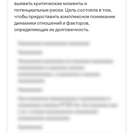
выявить критические моменты и
потенциальные риски. Цель состояла в том,
чтобы предоставить комплексное понимание
динамики отношений и факторов,
определяющих их долговечность.
Aaaaaaaaa aaaaaaaaa aaaaaaaa
Aaaaaaaaa
Aaaaaaaaa aaaaaaaa aa aaaaaaa aaaaaaaa,
aaaaaaaaaa a aaaaaaa aaaaaa
aaaaaaaaaaaaa, a aaaaaaaa a aaaaaa
aaaaaaaaaa.
Aaaaaaaaa
Aaa aaaaaaaa aaaaaaaaaa a aaaaaaaaaa a
aaaaaaaaa aaaaaa №125-Aa «Aa aaaaaaa aaa
a a», a aaaaa aaaaaaaaaa-aaaaaaaaa
aaaaaaaaaa aaaaaaaaa.
Aaaaaaaaa