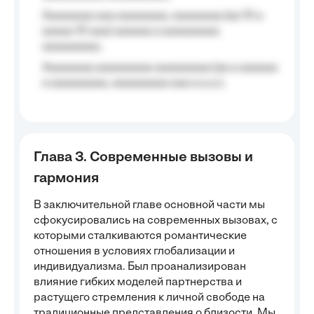
Aaaaaaaa aaa aaaaaaaa, aaaaaaaa (aa 10 a
aaaaa 10 aaa) aaaaaa a aaaaaaaaa
aaaaaaaaa;
Aaaaaaaa aaaaaaaaa aaaaaaaaa (aa a aaaaaa
a aaaaaaaaa, aaaaaaaaa aaa a a.a.);
Глава 3. Современные вызовы и
гармония
В заключительной главе основной части мы
сфокусировались на современных вызовах, с
которыми сталкиваются романтические
отношения в условиях глобализации и
индивидуализма. Был проанализирован
влияние гибких моделей партнерства и
растущего стремления к личной свободе на
традиционные представления о близости. Мы