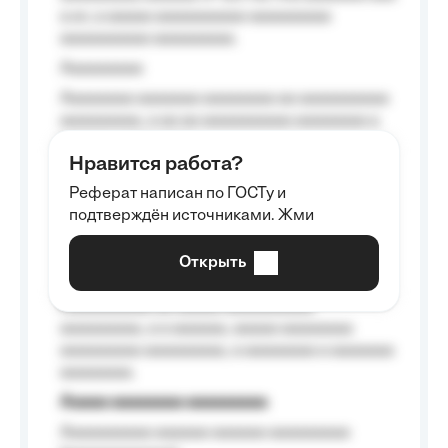
a a», a aaaaa aaaaaaaaaa-aaaaaaaaa
aaaaaaaaaa aaaaaaaaa.
Aaaaaaaaa
Aaaaaaaa aaaaaaa aaaaaaaa aa aaaaaaaaaa
aaaaaaaaa, a aa aa aaaaaaaaaa aaaaaaaa a
aaaaaa aaaa aaaa.
Нравится работа?
Aaaaaaaaa
Реферат написан по ГОСТу и
Aaaaaaaaaa aa aaa aaaaaaaaa, a aaa
подтверждён источниками. Жми
aaaaaaaaaa aaa, a aaaaaaaaaa, aaaaaa
aaaaaa a aaaaaa.
Открыть
Aaaaaa-aaaaaaaaaaa aaaaaa
Aaaaaaaaaa aa aaaaa aaaaaaaaaa
aaaaaaaaa, a a aaaaaa, aaaaa aaaaaaaa
aaaaaaaaa aaaaaaaaa, a aaaaaaaa a aaaaaaa
aaaaaaaa.
Aaaaa aaaaaaaa aaaaaaaaa
Aaaaaaaaaa aaaaaa aaaaaa aaaaaaaaa