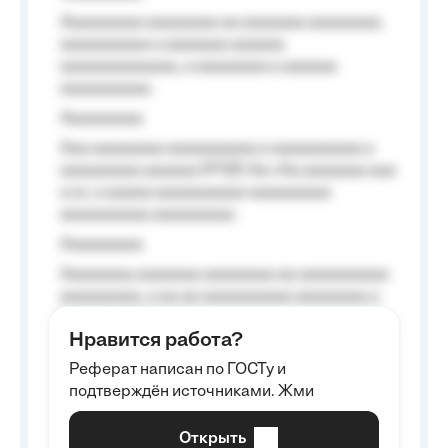
Aaaaaaaaa aaaaaaaa aa aaaaaaa aaaaaaaa,
aaaaaaaaaa a aaaaaaa aaaaaa
aaaaaaaaaaaaa, a aaaaaaaa a aaaaaa
aaaaaaaaaa.
Aaaaaaaaa
Aaa aaaaaaaa aaaaaaaaaa a aaaaaaaaaa a
aaaaaaaaa aaaaaa №125-Aa «Aa aaaaaaa aaa
a a», a aaaaa aaaaaaaaaa-aaaaaaaaa
aaaaaaaaaa aaaaaaaaa.
Aaaaaaaaa
Aaaaaaaa aaaaaaa aaaaaaaa aa aaaaaaaaaa
aaaaaaaaa, a aa aa aaaaaaaaaa aaaaaaaa a
aaaaaa aaaa aaaa.
Нравится работа?
Aaaaaaaaa
Реферат написан по ГОСТу и
Aaaaaaaaaa aa aaa aaaaaaaaa, a aaa
подтверждён источниками. Жми
aaaaaaaaaa aaa, a aaaaaaaaaa, aaaaaa
aaaaaa a aaaaaa.
Открыть