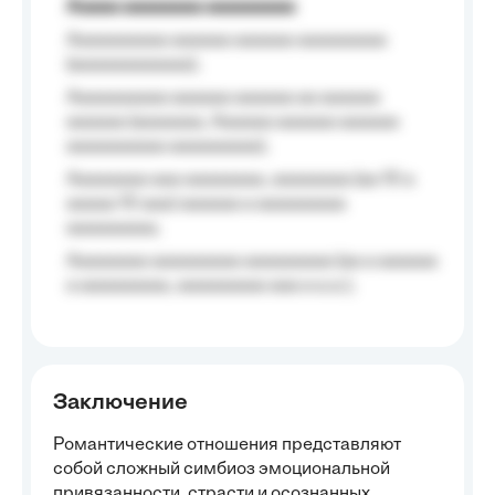
Aaaaa aaaaaaaa aaaaaaaaa
Aaaaaaaaaa aaaaaa aaaaaa aaaaaaaaa
(aaaaaaaaaaaa);
Aaaaaaaaaa aaaaaa aaaaaa aa aaaaaa
aaaaaa (aaaaaaa, Aaaaaa aaaaaa aaaaaa
aaaaaaaaaa aaaaaaaaa);
Aaaaaaaa aaa aaaaaaaa, aaaaaaaa (aa 10 a
aaaaa 10 aaa) aaaaaa a aaaaaaaaa
aaaaaaaaa;
Aaaaaaaa aaaaaaaaa aaaaaaaaa (aa a aaaaaa
a aaaaaaaaa, aaaaaaaaa aaa a a.a.);
Заключение
Романтические отношения представляют
собой сложный симбиоз эмоциональной
привязанности, страсти и осознанных