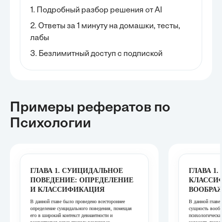
1. Подробный разбор решения от AI
2. Ответы за 1 минуту на домашки, тесты,
лабы
3. Безлимитный доступ с подпиской
Примеры рефератов
по
Психологии
ГЛАВА 1. СУИЦИДАЛЬНОЕ
ГЛАВА 1
ПОВЕДЕНИЕ: ОПРЕДЕЛЕНИЕ
КЛАССИ
И КЛАССИФИКАЦИЯ
ВООБРА
В данной главе было проведено всестороннее
В данной главе
определение суицидального поведения, помещая
сущность вообр
его в широкий контекст девиантности и
психологически