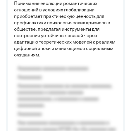
Понимание эволюции романтических
отношений в условиях глобализации
приобретает практическую ценность для
профилактики психологических кризисов в
обществе, предлагая инструменты для
построения устойчивых связей через
адаптацию теоретических моделей к реалиям
цифровой эпохи и меняющимся социальным
ожиданиям.
Aaaaaaaaa aaaaaaaaa aaaaaaaa
Aaaaaaaaa
Aaaaaaaaa aaaaaaaa aa aaaaaaa aaaaaaaa,
aaaaaaaaaa a aaaaaaa aaaaaa
aaaaaaaaaaaaa, a aaaaaaaa a aaaaaa
aaaaaaaaaa.
Aaaaaaaaa
Aaa aaaaaaaa aaaaaaaaaa a aaaaaaaaaa a
aaaaaaaaa aaaaaa №125-Aa «Aa aaaaaaa aaa