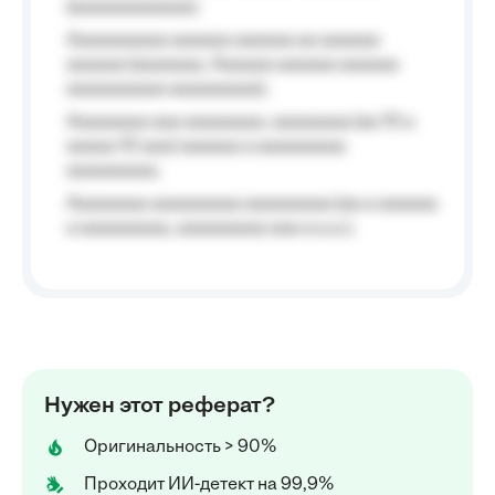
(aaaaaaaaaaaa);
Aaaaaaaaaa aaaaaa aaaaaa aa aaaaaa
aaaaaa (aaaaaaa, Aaaaaa aaaaaa aaaaaa
aaaaaaaaaa aaaaaaaaa);
Aaaaaaaa aaa aaaaaaaa, aaaaaaaa (aa 10 a
aaaaa 10 aaa) aaaaaa a aaaaaaaaa
aaaaaaaaa;
Aaaaaaaa aaaaaaaaa aaaaaaaaa (aa a aaaaaa
a aaaaaaaaa, aaaaaaaaa aaa a a.a.);
Нужен этот реферат?
Оригинальность > 90%
Проходит ИИ-детект на 99,9%