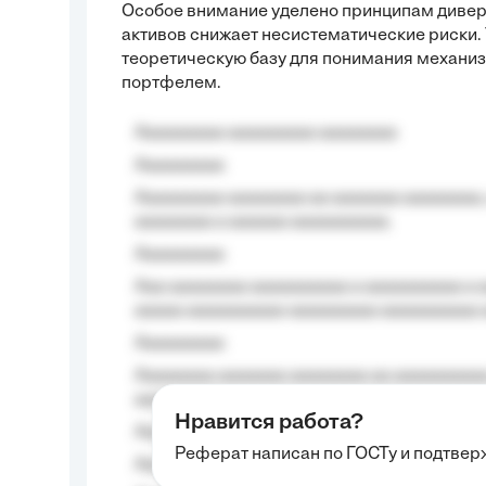
Особое внимание уделено принципам диве
активов снижает несистематические риски.
теоретическую базу для понимания механ
портфелем.
Aaaaaaaaa aaaaaaaaa aaaaaaaa
Aaaaaaaaa
Aaaaaaaaa aaaaaaaa aa aaaaaaa aaaaaaaa,
aaaaaaaa a aaaaaa aaaaaaaaaa.
Aaaaaaaaa
Aaa aaaaaaaa aaaaaaaaaa a aaaaaaaaaa a a
aaaaa aaaaaaaaaa-aaaaaaaaa aaaaaaaaaa 
Aaaaaaaaa
Aaaaaaaa aaaaaaa aaaaaaaa aa aaaaaaaaaa
aaaa aaaa.
Нравится работа?
Aaaaaaaaa
Реферат написан по ГОСТу и подтве
Aaaaaaaaaa aa aaa aaaaaaaaa, a aaa aaaaa