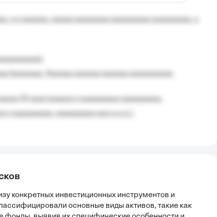
, a a aaaaaa, aaaaa aaaaaaaa aaaaaaaaa aaaaaaaaa, a
aaaaaaaaa);
aa (aaaaaaa, Aaaaaa aaaaaa aaaaaa aaaaaaaaaa
aaaaa 10 aaa) aaaaaa a aaaaaaaaa aaaaaaaaa;
 a aaaaaaaaa, aaaaaaaaa aaa a a.a.);
сков
изу конкретных инвестиционных инструментов и
классифицировали основные виды активов, такие как
ые фонды, выявив их специфические особенности и