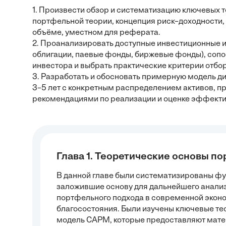
1. Произвести обзор и систематизацию ключевых 
портфельной теории, концепция риск–доходности,
объёме, уместном для реферата.
2. Проанализировать доступные инвестиционные ин
облигации, паевые фонды, биржевые фонды), сопо
инвестора и выбрать практические критерии отбор
3. Разработать и обосновать примерную модель д
3–5 лет с конкретным распределением активов, п
рекомендациями по реализации и оценке эффекти
Глава 1. Теоретические основы п
В данной главе были систематизированы ф
заложившие основу для дальнейшего анали
портфельного подхода в современной эконо
благосостояния. Были изучены ключевые те
модель CAPM, которые предоставляют матем