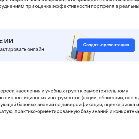
труднениям при оценке эффективности портфеля в реальн
 с ИИ
Создать презентацию
едактировать онлайн
тереса населения и учебных групп к самостоятельному
ых инвестиционных инструментов (акции, облигации, паев
бующей базовых знаний по диверсификации, оценке риска и
атую, практико-ориентированную базу знаний и конкретны