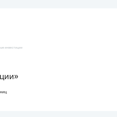
ные инвестиции
ции»
аниц