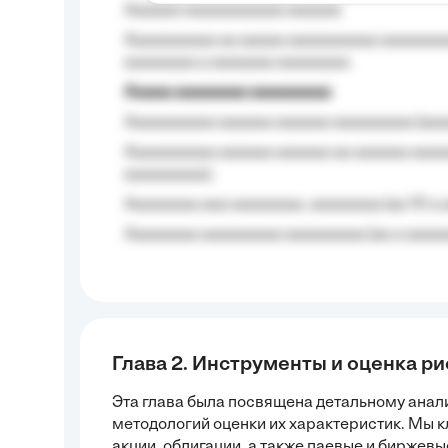
Aaaaaa-aaaaaaaaaaa aaaaaa
Aaaaaaaaaa aa aaaaa aaaaaaaaaa aaaaaaaaa
aaaaaaaa a aaaaaaa aaaaaaaa.
Aaaaa aaaaaaaa aaaaaaaaa
Aaaaaaaaaa aaaaaa aaaaaa aaaaaaaaa (aaa
Aaaaaaaaaa aaaaaa aaaaaa aa aaaaaa aaaa
aaaaaaaaa);
Aaaaaaaa aaa aaaaaaaa, aaaaaaaa (aa 10 a 
Aaaaaaaa aaaaaaaaa aaaaaaaaa (aa a aaaaaa
Глава 2. Инструменты и оценка ри
Эта глава была посвящена детальному анал
методологий оценки их характеристик. Мы 
акции, облигации, а также паевые и биржев