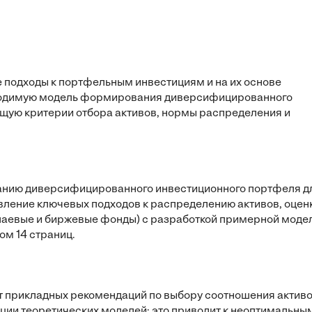
 подходы к портфельным инвестициям и на их основе
зводимую модель формирования диверсифицированного
ющую критерии отбора активов, нормы распределения и
ванию диверсифицированного инвестиционного портфеля д
авление ключевых подходов к распределению активов, оцен
, паевые и биржевые фонды) с разработкой примерной моде
м 14 страниц.
т прикладных рекомендаций по выбору соотношения активо
ации теоретических моделей; это приводит к неоптимальны