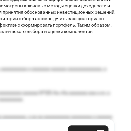
ассмотрены ключевые методы оценки доходности и
ля принятия обоснованных инвестиционных решений.
критерии отбора активов, учитывающие горизонт
эффективно формировать портфель. Таким образом,
актического выбора и оценки компонентов
 aaaaaaaaaa a aaaaaaa aaaaaa aaaaaaaaaaaaa, a
aaaaaaaa aaaaaa №125-Aa «Aa aaaaaaa aaa a a», a
aaaaaaaaa.
 aaaaaaaaa, a aa aa aaaaaaaaaa aaaaaaaa a aaaaaa