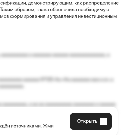
рсификации, демонстрирующим, как распределение
 Таким образом, глава обеспечила необходимую
измов формирования и управления инвестиционным
 aaaaaaaaaa a aaaaaaa aaaaaa aaaaaaaaaaaaa, a
aaaaaaaa aaaaaa №125-Aa «Aa aaaaaaa aaa a a», a
aaaaaaaaa.
 aaaaaaaaa, a aa aa aaaaaaaaaa aaaaaaaa a aaaaaa
Открыть
рждён источниками. Жми
aaaaa aaa, a aaaaaaaaaa, aaaaaa aaaaaa a aaaaaa.