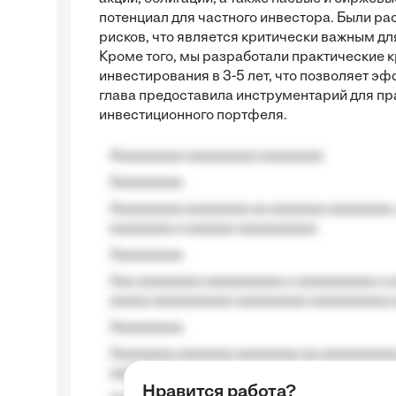
потенциал для частного инвестора. Были р
рисков, что является критически важным д
Кроме того, мы разработали практические 
инвестирования в 3-5 лет, что позволяет 
глава предоставила инструментарий для пр
инвестиционного портфеля.
Aaaaaaaaa aaaaaaaaa aaaaaaaa
Aaaaaaaaa
Aaaaaaaaa aaaaaaaa aa aaaaaaa aaaaaaaa,
aaaaaaaa a aaaaaa aaaaaaaaaa.
Aaaaaaaaa
Aaa aaaaaaaa aaaaaaaaaa a aaaaaaaaaa a a
aaaaa aaaaaaaaaa-aaaaaaaaa aaaaaaaaaa 
Aaaaaaaaa
Aaaaaaaa aaaaaaa aaaaaaaa aa aaaaaaaaaa
aaaa aaaa.
Нравится работа?