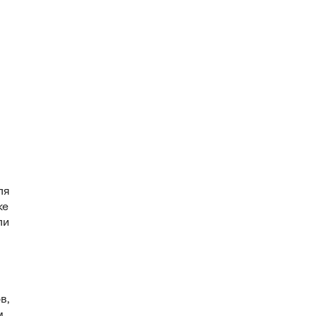
ля
ке
ли
в,
м