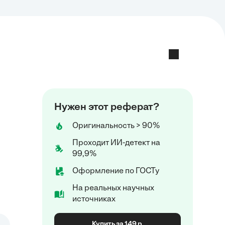
Нужен этот реферат?
Оригинальность > 90%
Проходит ИИ-детект на
99,9%
Оформление по ГОСТу
На реальных научных
источниках
Купить за 149 р.