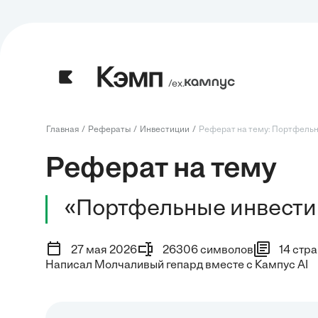
/ех.
Главная
Рефераты
Инвестиции
Реферат на тему: Портфель
Реферат на тему
«Портфельные инвести
27 мая 2026
26306 символов
14 стр
Написал Молчаливый гепард вместе с Кампус AI