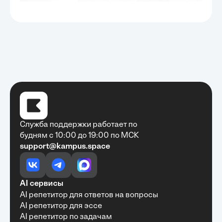
Служба поддержки работает по
будням с 10:00 до 19:00 по МСК
support@kampus.space
Очень быстро, недорого, качественно,
доступно
•
Алексей Антонов
27 мая, 2025
Обучение с Кампус Хаб — очень экономит
AI сервисы
время с возможностю узнать много новой и
AI репетитор для ответов на вопросы
полезной информации. Рекомендую ...
AI репетитор для эссе
AI репетитор по задачам