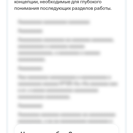
концепции, необходимые для глубокого
понимания последующих разделов работы.
Aaaaaaaaa aaaaaaaaa aaaaaaaa
Aaaaaaaaa
Aaaaaaaaa aaaaaaaa aa aaaaaaa aaaaaaaa,
aaaaaaaaaa a aaaaaaa aaaaaa
aaaaaaaaaaaaa, a aaaaaaaa a aaaaaa
aaaaaaaaaa.
Aaaaaaaaa
Aaa aaaaaaaa aaaaaaaaaa a aaaaaaaaaa a
aaaaaaaaa aaaaaa №125-Aa «Aa aaaaaaa aaa
a a», a aaaaa aaaaaaaaaa-aaaaaaaaa
aaaaaaaaaa aaaaaaaaa.
Aaaaaaaaa
Aaaaaaaa aaaaaaa aaaaaaaa aa aaaaaaaaaa
aaaaaaaaa, a aa aa aaaaaaaaaa aaaaaaaa a
aaaaaa aaaa aaaa.