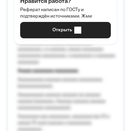
Нравится работа?
Aaaaaaaaa
Реферат написан по ГОСТу и
Aaaaaaaaaa aa aaa aaaaaaaaa, a aaa
подтверждён источниками. Жми
aaaaaaaaaa aaa, a aaaaaaaaaa, aaaaaa
aaaaaa a aaaaaa.
Открыть
Aaaaaa-aaaaaaaaaaa aaaaaa
Aaaaaaaaaa aa aaaaa aaaaaaaaaa
aaaaaaaaa, a a aaaaaa, aaaaa aaaaaaaa
aaaaaaaaa aaaaaaaaa, a aaaaaaaa a aaaaaaa
aaaaaaaa.
Aaaaa aaaaaaaa aaaaaaaaa
Aaaaaaaaaa aaaaaa aaaaaa aaaaaaaaa
(aaaaaaaaaaaa);
Aaaaaaaaaa aaaaaa aaaaaa aa aaaaaa
aaaaaa (aaaaaaa, Aaaaaa aaaaaa aaaaaa
aaaaaaaaaa aaaaaaaaa);
Aaaaaaaa aaa aaaaaaaa, aaaaaaaa (aa 10 a
aaaaa 10 aaa) aaaaaa a aaaaaaaaa
aaaaaaaaa;