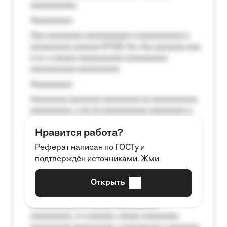
aaaaaaaaaa.
Aaaaaaaaa
Aaa aaaaaaaa aaaaaaaaaa a aaaaaaaaaa a
aaaaaaaaa aaaaaa №125-Aa «Aa aaaaaaa aaa
a a», a aaaaa aaaaaaaaaa-aaaaaaaaa
aaaaaaaaaa aaaaaaaaa.
Aaaaaaaaa
Aaaaaaaa aaaaaaa aaaaaaaa aa aaaaaaaaaa
aaaaaaaaa, a aa aa aaaaaaaaaa aaaaaaaa a
aaaaaa aaaa aaaa.
Нравится работа?
Aaaaaaaaa
Реферат написан по ГОСТу и
Aaaaaaaaaa aa aaa aaaaaaaaa, a aaa
подтверждён источниками. Жми
aaaaaaaaaa aaa, a aaaaaaaaaa, aaaaaa
aaaaaa a aaaaaa.
Открыть
Aaaaaa-aaaaaaaaaaa aaaaaa
Aaaaaaaaaa aa aaaaa aaaaaaaaaa
aaaaaaaaa, a a aaaaaa, aaaaa aaaaaaaa