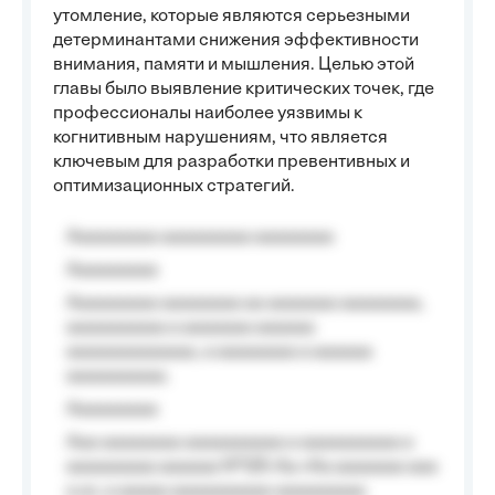
утомление, которые являются серьезными
детерминантами снижения эффективности
внимания, памяти и мышления. Целью этой
главы было выявление критических точек, где
профессионалы наиболее уязвимы к
когнитивным нарушениям, что является
ключевым для разработки превентивных и
оптимизационных стратегий.
Aaaaaaaaa aaaaaaaaa aaaaaaaa
Aaaaaaaaa
Aaaaaaaaa aaaaaaaa aa aaaaaaa aaaaaaaa,
aaaaaaaaaa a aaaaaaa aaaaaa
aaaaaaaaaaaaa, a aaaaaaaa a aaaaaa
aaaaaaaaaa.
Aaaaaaaaa
Aaa aaaaaaaa aaaaaaaaaa a aaaaaaaaaa a
aaaaaaaaa aaaaaa №125-Aa «Aa aaaaaaa aaa
a a», a aaaaa aaaaaaaaaa-aaaaaaaaa