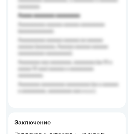
aaaaaaaaa aaaaaaaaa, a aaaaaaaa a aaaaaaa
aaaaaaaa.
Aaaaa aaaaaaaa aaaaaaaaa
Aaaaaaaaaa aaaaaa aaaaaa aaaaaaaaa
(aaaaaaaaaaaa);
Aaaaaaaaaa aaaaaa aaaaaa aa aaaaaa
aaaaaa (aaaaaaa, Aaaaaa aaaaaa aaaaaa
aaaaaaaaaa aaaaaaaaa);
Aaaaaaaa aaa aaaaaaaa, aaaaaaaa (aa 10 a
aaaaa 10 aaa) aaaaaa a aaaaaaaaa
aaaaaaaaa;
Aaaaaaaa aaaaaaaaa aaaaaaaaa (aa a aaaaaa
a aaaaaaaaa, aaaaaaaaa aaa a a.a.);
Заключение