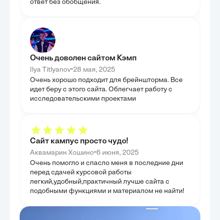
ответ без обобщения.
ПРЕОДО
такта, а также очерчены перспективы
использования этических моделей лидерства в
ЗАТРУД
диссертационной работе. Эта глава стала
кульминацией исследования, переводя
Данная глава п
теоретические изыскания в плоскость прикладных
механизмов пре
решений и дальнейших научных разработок.
сталкиваются б
рассмотрен вопр
профессиональ
Очень доволен сайтом Кэмп
факторов успеш
•
специалиста в о
Ilya Titlyanov
28 мая, 2025
значительное в
Очень хорошо подходит для брейншторма. Все
саморегуляции 
идет беру с этого сайта. Облегчает работу с
позволяют педа
здоровье и пре
исследовательскими проектами
главы было пре
временем страт
способствующи
эффективности у
работы предост
минимизации н
Сайт кампус просто чудо!
ранее затруднен
•
Аквамарин Хошино
6 июня, 2025
Очень помогло и спасло меня в последние дни
перед сдачей курсовой работы
легкий,удобный,практичный лучше сайта с
подобными функциями и материалом не найти!