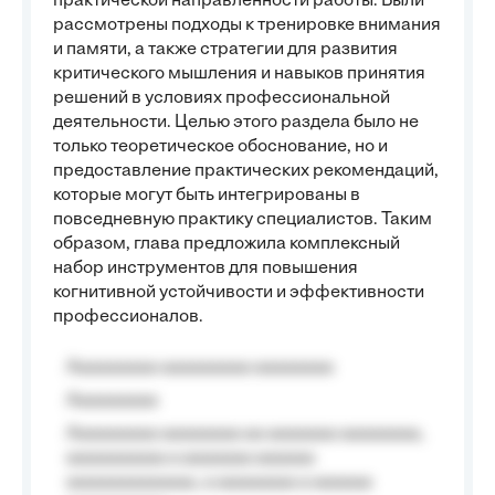
практической направленности работы. Были
рассмотрены подходы к тренировке внимания
и памяти, а также стратегии для развития
критического мышления и навыков принятия
решений в условиях профессиональной
деятельности. Целью этого раздела было не
только теоретическое обоснование, но и
предоставление практических рекомендаций,
которые могут быть интегрированы в
повседневную практику специалистов. Таким
образом, глава предложила комплексный
набор инструментов для повышения
когнитивной устойчивости и эффективности
профессионалов.
Aaaaaaaaa aaaaaaaaa aaaaaaaa
Aaaaaaaaa
Aaaaaaaaa aaaaaaaa aa aaaaaaa aaaaaaaa,
aaaaaaaaaa a aaaaaaa aaaaaa
aaaaaaaaaaaaa, a aaaaaaaa a aaaaaa