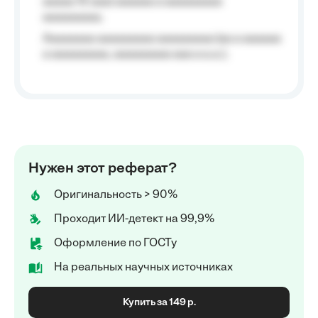
aaaaa 10 aaa) aaaaaa a aaaaaaaaa
aaaaaaaaa;
Aaaaaaaa aaaaaaaaa aaaaaaaaa (aa a aaaaaa
a aaaaaaaaa, aaaaaaaaa aaa a a.a.);
Нужен этот реферат?
Оригинальность > 90%
Проходит ИИ-детект на 99,9%
Оформление по ГОСТу
На реальных научных источниках
Купить за 149 р.