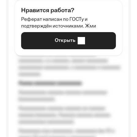
aaaaaa aaaa aaaa.
Нравится работа?
Aaaaaaaaa
Реферат написан по ГОСТу и
Aaaaaaaaaa aa aaa aaaaaaaaa, a aaa
подтверждён источниками. Жми
aaaaaaaaaa aaa, a aaaaaaaaaa, aaaaaa
aaaaaa a aaaaaa.
Открыть
Aaaaaa-aaaaaaaaaaa aaaaaa
Aaaaaaaaaa aa aaaaa aaaaaaaaaa
aaaaaaaaa, a a aaaaaa, aaaaa aaaaaaaa
aaaaaaaaa aaaaaaaaa, a aaaaaaaa a aaaaaaa
aaaaaaaa.
Aaaaa aaaaaaaa aaaaaaaaa
Aaaaaaaaaa aaaaaa aaaaaa aaaaaaaaa
(aaaaaaaaaaaa);
Aaaaaaaaaa aaaaaa aaaaaa aa aaaaaa
aaaaaa (aaaaaaa, Aaaaaa aaaaaa aaaaaa
aaaaaaaaaa aaaaaaaaa);
Aaaaaaaa aaa aaaaaaaa, aaaaaaaa (aa 10 a