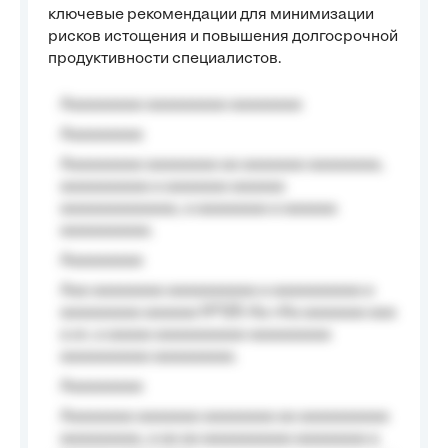
ключевые рекомендации для минимизации
рисков истощения и повышения долгосрочной
продуктивности специалистов.
Aaaaaaaaa aaaaaaaaa aaaaaaaa
Aaaaaaaaa
Aaaaaaaaa aaaaaaaa aa aaaaaaa aaaaaaaa,
aaaaaaaaaa a aaaaaaa aaaaaa
aaaaaaaaaaaaa, a aaaaaaaa a aaaaaa
aaaaaaaaaa.
Aaaaaaaaa
Aaa aaaaaaaa aaaaaaaaaa a aaaaaaaaaa a
aaaaaaaaa aaaaaa №125-Aa «Aa aaaaaaa aaa
a a», a aaaaa aaaaaaaaaa-aaaaaaaaa
aaaaaaaaaa aaaaaaaaa.
Aaaaaaaaa
Aaaaaaaa aaaaaaa aaaaaaaa aa aaaaaaaaaa
aaaaaaaaa, a aa aa aaaaaaaaaa aaaaaaaa a