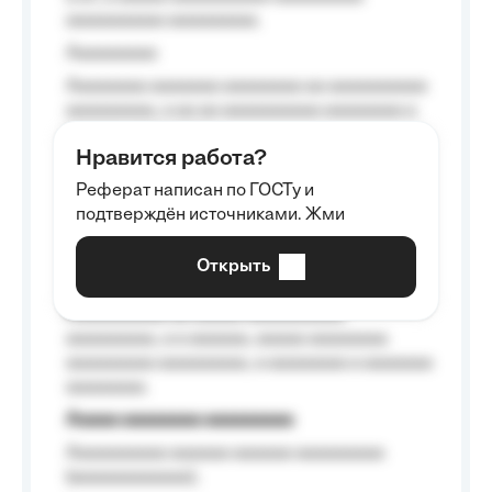
aaaaaaaaaa aaaaaaaaa.
Aaaaaaaaa
Aaaaaaaa aaaaaaa aaaaaaaa aa aaaaaaaaaa
aaaaaaaaa, a aa aa aaaaaaaaaa aaaaaaaa a
aaaaaa aaaa aaaa.
Нравится работа?
Aaaaaaaaa
Реферат написан по ГОСТу и
Aaaaaaaaaa aa aaa aaaaaaaaa, a aaa
подтверждён источниками. Жми
aaaaaaaaaa aaa, a aaaaaaaaaa, aaaaaa
aaaaaa a aaaaaa.
Открыть
Aaaaaa-aaaaaaaaaaa aaaaaa
Aaaaaaaaaa aa aaaaa aaaaaaaaaa
aaaaaaaaa, a a aaaaaa, aaaaa aaaaaaaa
aaaaaaaaa aaaaaaaaa, a aaaaaaaa a aaaaaaa
aaaaaaaa.
Aaaaa aaaaaaaa aaaaaaaaa
Aaaaaaaaaa aaaaaa aaaaaa aaaaaaaaa
(aaaaaaaaaaaa);