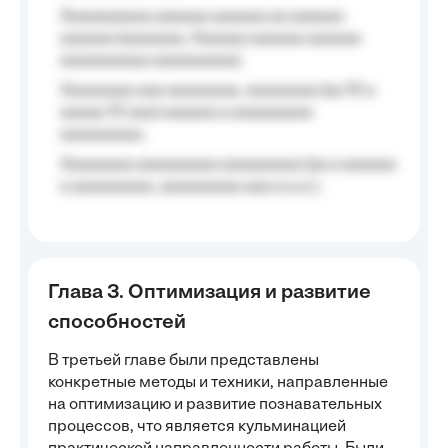
Aaaaaaaaaa aaaaaa aaaaaa aa aaaaaa
aaaaaa (aaaaaaa, Aaaaaa aaaaaa aaaaaa
aaaaaaaaaa aaaaaaaaa);
Aaaaaaaa aaa aaaaaaaa, aaaaaaaa (aa 10 a
aaaaa 10 aaa) aaaaaa a aaaaaaaaa
aaaaaaaaa;
Aaaaaaaa aaaaaaaaa aaaaaaaaa (aa a aaaaaa
a aaaaaaaaa, aaaaaaaaa aaa a a.a.);
Глава 3. Оптимизация и развитие
способностей
В третьей главе были представлены
конкретные методы и техники, направленные
на оптимизацию и развитие познавательных
процессов, что является кульминацией