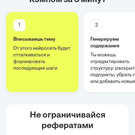
Кэмпом за 5 минут
1
2
Вписываешь тему
Генерируем
содержание
От этого нейросеть будет
отталкиваться и
Ты можешь
формировать
отредактировать
последующие шаги
структуру: раскрыт
подпункты, убрать 
или добавить новы
Не ограничивайся
рефератами