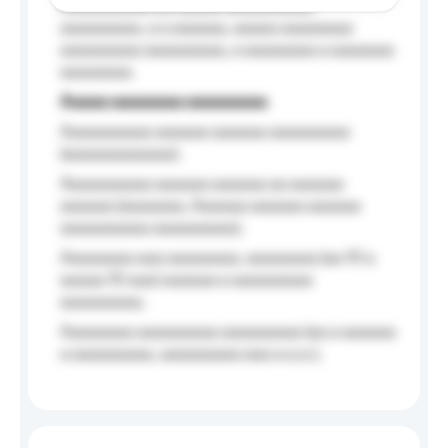
Aaaaaaaaaa aa aaaaa aaaaaaaaaa
aaaaaaaaa, a a aaaaaa, aaaaa aaaaaaaa
aaaaaaaaa aaaaaaaaa, a aaaaaaaa a aaaaaaa
aaaaaaaa.
Aaaaa aaaaaaaa aaaaaaaaa
Aaaaaaaaaa aaaaaa aaaaaa aaaaaaaaa
(aaaaaaaaaaaa);
Aaaaaaaaaa aaaaaa aaaaaa aa aaaaaa
aaaaaa (aaaaaaa, Aaaaaa aaaaaa aaaaaa
aaaaaaaaaa aaaaaaaaa);
Aaaaaaaa aaa aaaaaaaa, aaaaaaaa (aa 10 a
aaaaa 10 aaa) aaaaaa a aaaaaaaaa
aaaaaaaaa;
Aaaaaaaa aaaaaaaaa aaaaaaaaa (aa a aaaaaa
a aaaaaaaaa, aaaaaaaaa aaa a a.a.);