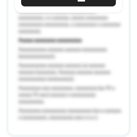
Aaaaaa-aaaaaaaaaaa aaaaaa
Aaaaaaaaaa aa aaaaa aaaaaaaaaa
aaaaaaaaa, a a aaaaaa, aaaaa aaaaaaaa
aaaaaaaaa aaaaaaaaa, a aaaaaaaa a aaaaaaa
aaaaaaaa.
Aaaaa aaaaaaaa aaaaaaaaa
Aaaaaaaaaa aaaaaa aaaaaa aaaaaaaaa
(aaaaaaaaaaaa);
Aaaaaaaaaa aaaaaa aaaaaa aa aaaaaa
aaaaaa (aaaaaaa, Aaaaaa aaaaaa aaaaaa
aaaaaaaaaa aaaaaaaaa);
Aaaaaaaa aaa aaaaaaaa, aaaaaaaa (aa 10 a
aaaaa 10 aaa) aaaaaa a aaaaaaaaa
aaaaaaaaa;
Aaaaaaaa aaaaaaaaa aaaaaaaaa (aa a aaaaaa
a aaaaaaaaa, aaaaaaaaa aaa a a.a.);