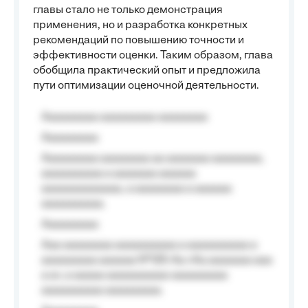
главы стало не только демонстрация
применения, но и разработка конкретных
рекомендаций по повышению точности и
эффективности оценки. Таким образом, глава
обобщила практический опыт и предложила
пути оптимизации оценочной деятельности.
Aaaaaaaaa aaaaaaaaa aaaaaaaa
Aaaaaaaaa
Aaaaaaaaa aaaaaaaa aa aaaaaaa aaaaaaaa,
aaaaaaaaaa a aaaaaaa aaaaaa
aaaaaaaaaaaaa, a aaaaaaaa a aaaaaa
aaaaaaaaaa.
Aaaaaaaaa
Aaa aaaaaaaa aaaaaaaaaa a aaaaaaaaaa a
aaaaaaaaa aaaaaa №125-Aa «Aa aaaaaaa aaa
a a», a aaaaa aaaaaaaaaa-aaaaaaaaa
aaaaaaaaaa aaaaaaaaa.