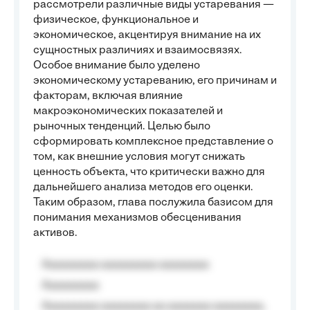
рассмотрели различные виды устаревания —
физическое, функциональное и
экономическое, акцентируя внимание на их
сущностных различиях и взаимосвязях.
Особое внимание было уделено
экономическому устареванию, его причинам и
факторам, включая влияние
макроэкономических показателей и
рыночных тенденций. Целью было
сформировать комплексное представление о
том, как внешние условия могут снижать
ценность объекта, что критически важно для
дальнейшего анализа методов его оценки.
Таким образом, глава послужила базисом для
понимания механизмов обесценивания
активов.
Aaaaaaaaa aaaaaaaaa aaaaaaaa
Aaaaaaaaa
Aaaaaaaaa aaaaaaaa aa aaaaaaa aaaaaaaa,