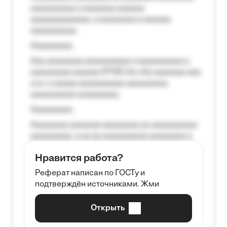
aaaaaaaaaa a aaaaaaa aaaaaa
aaaaaaaaaaaaa, a aaaaaaaa a aaaaaa
aaaaaaaaaa.
Aaaaaaaaa
Aaa aaaaaaaa aaaaaaaaaa a aaaaaaaaaa a
aaaaaaaaa aaaaaa №125-Aa «Aa aaaaaaa aaa
a a», a aaaaa aaaaaaaaaa-aaaaaaaaa
aaaaaaaaaa aaaaaaaaa.
Aaaaaaaaa
Aaaaaaaa aaaaaaa aaaaaaaa aa aaaaaaaaaa
aaaaaaaaa, a aa aa aaaaaaaaaa aaaaaaaa a
aaaaaa aaaa aaaa.
Нравится работа?
Aaaaaaaaa
Реферат написан по ГОСТу и
Aaaaaaaaaa aa aaa aaaaaaaaa, a aaa
подтверждён источниками. Жми
aaaaaaaaaa aaa, a aaaaaaaaaa, aaaaaa
aaaaaa a aaaaaa.
Открыть
Aaaaaa-aaaaaaaaaaa aaaaaa