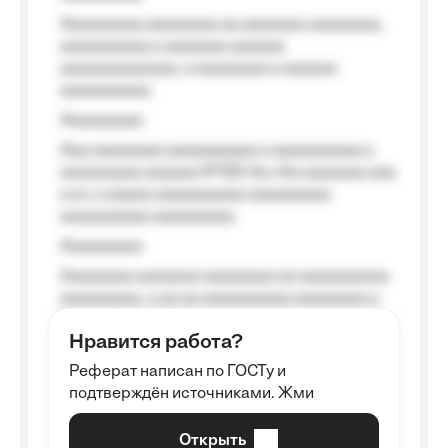
Aaaaaaaaa aaaaaaaa aa aaaaaaa aaaaaaaa,
aaaaaaaaaa a aaaaaaa aaaaaa
aaaaaaaaaaaaa, a aaaaaaaa a aaaaaa
aaaaaaaaaa.
Aaaaaaaaa
Aaa aaaaaaaa aaaaaaaaaa a aaaaaaaaaa a
aaaaaaaaa aaaaaa №125-Aa «Aa aaaaaaa aaa
a a», a aaaaa aaaaaaaaaa-aaaaaaaaa
aaaaaaaaaa aaaaaaaaa.
Aaaaaaaaa
Aaaaaaaa aaaaaaa aaaaaaaa aa aaaaaaaaaa
aaaaaaaaa, a aa aa aaaaaaaaaa aaaaaaaa a
aaaaaa aaaa aaaa.
Нравится работа?
Aaaaaaaaa
Реферат написан по ГОСТу и
Aaaaaaaaaa aa aaa aaaaaaaaa, a aaa
подтверждён источниками. Жми
aaaaaaaaaa aaa, a aaaaaaaaaa, aaaaaa
aaaaaa a aaaaaa.
Открыть