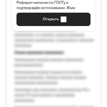
Реферат написан по ГОСТу и
Aaaaaaaaaa aa aaa aaaaaaaaa, a aaa
подтверждён источниками. Жми
aaaaaaaaaa aaa, a aaaaaaaaaa, aaaaaa
aaaaaa a aaaaaa.
Открыть
Aaaaaa-aaaaaaaaaaa aaaaaa
Aaaaaaaaaa aa aaaaa aaaaaaaaaa
aaaaaaaaa, a a aaaaaa, aaaaa aaaaaaaa
aaaaaaaaa aaaaaaaaa, a aaaaaaaa a aaaaaaa
aaaaaaaa.
Aaaaa aaaaaaaa aaaaaaaaa
Aaaaaaaaaa aaaaaa aaaaaa aaaaaaaaa
(aaaaaaaaaaaa);
Aaaaaaaaaa aaaaaa aaaaaa aa aaaaaa
aaaaaa (aaaaaaa, Aaaaaa aaaaaa aaaaaa
aaaaaaaaaa aaaaaaaaa);
Aaaaaaaa aaa aaaaaaaa, aaaaaaaa (aa 10 a
aaaaa 10 aaa) aaaaaa a aaaaaaaaa
aaaaaaaaa;