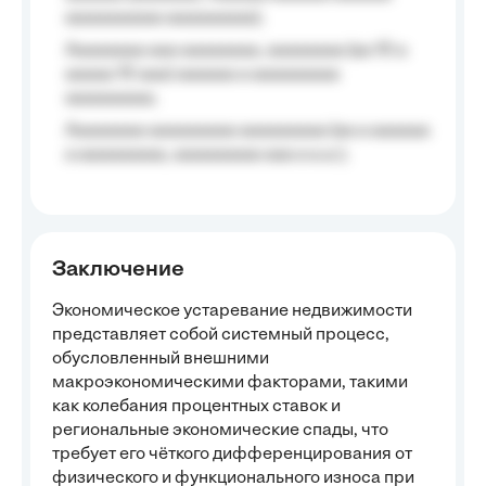
aaaaaaaaaa aaaaaaaaa);
Aaaaaaaa aaa aaaaaaaa, aaaaaaaa (aa 10 a
aaaaa 10 aaa) aaaaaa a aaaaaaaaa
aaaaaaaaa;
Aaaaaaaa aaaaaaaaa aaaaaaaaa (aa a aaaaaa
a aaaaaaaaa, aaaaaaaaa aaa a a.a.);
Заключение
Экономическое устаревание недвижимости
представляет собой системный процесс,
обусловленный внешними
макроэкономическими факторами, такими
как колебания процентных ставок и
региональные экономические спады, что
требует его чёткого дифференцирования от
физического и функционального износа при