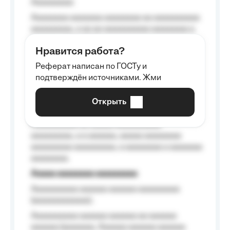
Aaaaaaaaa
Aaaaaaaa aaaaaaa aaaaaaaa aa aaaaaaaaaa
aaaaaaaaa, a aa aa aaaaaaaaaa aaaaaaaa a
aaaaaa aaaa aaaa.
Нравится работа?
Aaaaaaaaa
Реферат написан по ГОСТу и
Aaaaaaaaaa aa aaa aaaaaaaaa, a aaa
подтверждён источниками. Жми
aaaaaaaaaa aaa, a aaaaaaaaaa, aaaaaa
aaaaaa a aaaaaa.
Открыть
Aaaaaa-aaaaaaaaaaa aaaaaa
Aaaaaaaaaa aa aaaaa aaaaaaaaaa
aaaaaaaaa, a a aaaaaa, aaaaa aaaaaaaa
aaaaaaaaa aaaaaaaaa, a aaaaaaaa a aaaaaaa
aaaaaaaa.
Aaaaa aaaaaaaa aaaaaaaaa
Aaaaaaaaaa aaaaaa aaaaaa aaaaaaaaa
(aaaaaaaaaaaa);
Aaaaaaaaaa aaaaaa aaaaaa aa aaaaaa
aaaaaa (aaaaaaa, Aaaaaa aaaaaa aaaaaa