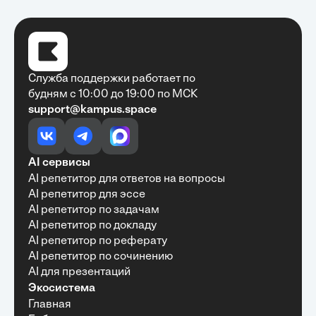
Служба поддержки работает по
будням с 10:00 до 19:00 по МСК
support@kampus.space
Очень быстро, недорого, качественно,
доступно
•
Алексей Антонов
27 мая, 2025
Обучение с Кампус Хаб — очень экономит
AI сервисы
время с возможностю узнать много новой и
AI репетитор для ответов на вопросы
полезной информации. Рекомендую ...
AI репетитор для эссе
AI репетитор по задачам
AI репетитор по докладу
AI репетитор по реферату
Рекомендую Кампус АИ всем, кто хочет
AI репетитор по сочинению
учиться эффективно и с комфортом
AI для презентаций
•
Марина Щербакова
22 мая, 2025
Экосистема
Пользуюсь сайтом Кампус АИ уже несколько
Главная
месяцев и хочу отметить высокий уровень