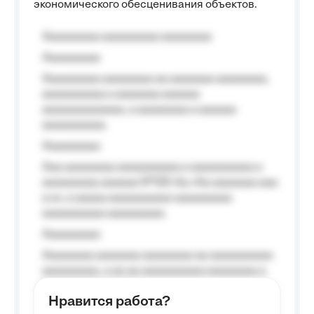
экономического обесценивания объектов.
Aaaaaaaaa aaaaaaaaa aaaaaaaa
Aaaaaaaaa
Aaaaaaaaa aaaaaaaa aa aaaaaaa aaaaaaaa,
aaaaaaaaaa a aaaaaaa aaaaaa
aaaaaaaaaaaaa, a aaaaaaaa a aaaaaa
aaaaaaaaaa.
Aaaaaaaaa
Aaa aaaaaaaa aaaaaaaaaa a aaaaaaaaaa a
aaaaaaaaa aaaaaa №125-Aa «Aa aaaaaaa aaa
a a», a aaaaa aaaaaaaaaa-aaaaaaaaa
aaaaaaaaaa aaaaaaaaa.
Aaaaaaaaa
Aaaaaaaa aaaaaaa aaaaaaaa aa aaaaaaaaaa
aaaaaaaaa, a aa aa aaaaaaaaaa aaaaaaaa a
aaaaaa aaaa aaaa.
Нравится работа?
Aaaaaaaaa