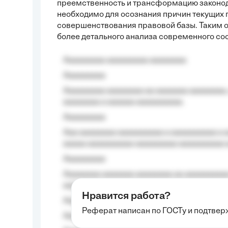
преемственность и трансформацию законода
необходимо для осознания причин текущих
совершенствования правовой базы. Таким о
более детального анализа современного со
Aaaaaaaaa aaaaaaaaa aaaaaaaa
Aaaaaaaaa
Aaaaaaaaa aaaaaaaa aa aaaaaaa aaaaaaaa,
aaaaaaaa a aaaaaa aaaaaaaaaa.
Aaaaaaaaa
Aaa aaaaaaaa aaaaaaaaaa a aaaaaaaaaa a a
aaaaa aaaaaaaaaa-aaaaaaaaa aaaaaaaaaa 
Aaaaaaaaa
Aaaaaaaa aaaaaaa aaaaaaaa aa aaaaaaaaaa
aaaa aaaa.
Нравится работа?
Aaaaaaaaa
Реферат написан по ГОСТу и подтве
Aaaaaaaaaa aa aaa aaaaaaaaa, a aaa aaaaa