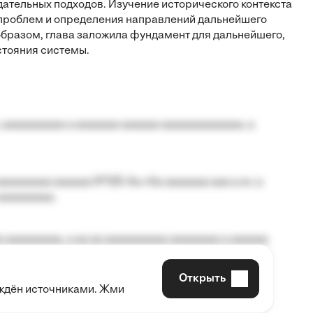
тельных подходов. Изучение исторического контекста
 проблем и определения направлений дальнейшего
бразом, глава заложила фундамент для дальнейшего,
стояния системы.
 aaaaaaaaaa a aaaaaaa aaaaaa aaaaaaaaaaaaa, a
aaaaaaaa aaaaaa №125-Aa «Aa aaaaaaa aaa a a», a
aaaaaaaaa.
 aaaaaaaaa, a aa aa aaaaaaaaaa aaaaaaaa a aaaaaa
Открыть
рждён источниками. Жми
aaaaa aaa, a aaaaaaaaaa, aaaaaa aaaaaa a aaaaaa.