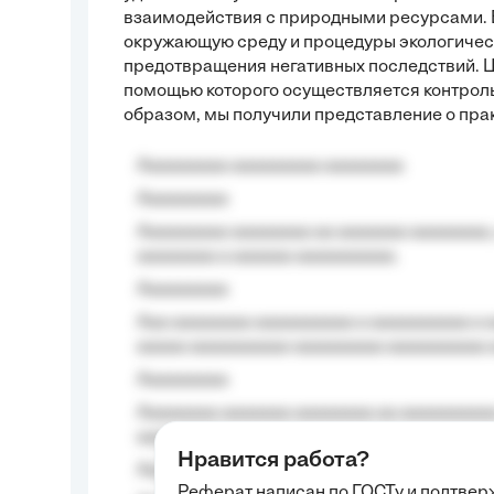
взаимодействия с природными ресурсами. 
окружающую среду и процедуры экологическ
предотвращения негативных последствий. Ц
помощью которого осуществляется контроль
образом, мы получили представление о пра
Aaaaaaaaa aaaaaaaaa aaaaaaaa
Aaaaaaaaa
Aaaaaaaaa aaaaaaaa aa aaaaaaa aaaaaaaa,
aaaaaaaa a aaaaaa aaaaaaaaaa.
Aaaaaaaaa
Aaa aaaaaaaa aaaaaaaaaa a aaaaaaaaaa a a
aaaaa aaaaaaaaaa-aaaaaaaaa aaaaaaaaaa 
Aaaaaaaaa
Aaaaaaaa aaaaaaa aaaaaaaa aa aaaaaaaaaa
aaaa aaaa.
Нравится работа?
Aaaaaaaaa
Реферат написан по ГОСТу и подтве