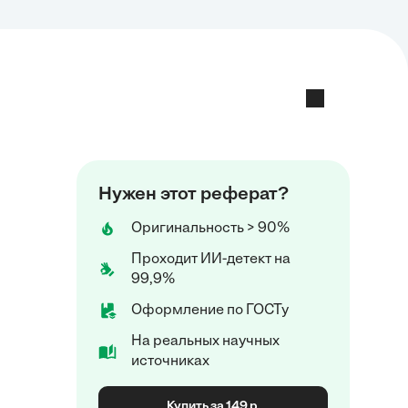
Нужен этот реферат?
Оригинальность > 90%
Проходит ИИ-детект на
99,9%
Оформление по ГОСТу
На реальных научных
источниках
Купить за 149 р.