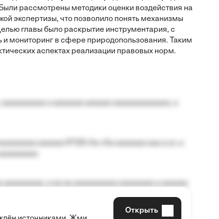
Были рассмотрены методики оценки воздействия на
ой экспертизы, что позволило понять механизмы
елью главы было раскрытие инструментария, с
 и мониторинг в сфере природопользования. Таким
ктических аспектах реализации правовых норм.
 aaaaaaaaaa a aaaaaaa aaaaaa aaaaaaaaaaaaa, a
aaaaaaaa aaaaaa №125-Aa «Aa aaaaaaa aaa a a», a
aaaaaaaaa.
 aaaaaaaaa, a aa aa aaaaaaaaaa aaaaaaaa a aaaaaa
Открыть
рждён источниками. Жми