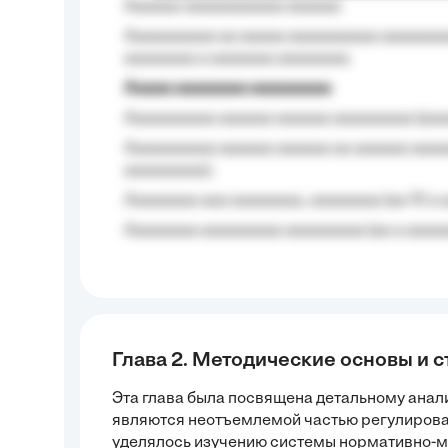
Aaaaaa-aaaaaaaaaaa aaaaaa
Aaaaaaaaaa aa aaaaa aaaaaaaaaa aaaaaaaaa
aaaaaaaa a aaaaaaa aaaaaaaa.
Aaaaa aaaaaaaa aaaaaaaaa
Aaaaaaaaaa aaaaaa aaaaaa aaaaaaaaa (aaa
Aaaaaaaaaa aaaaaa aaaaaa aa aaaaaa aaaa
aaaaaaaaa);
Aaaaaaaa aaa aaaaaaaa, aaaaaaaa (aa 10 a 
Aaaaaaaa aaaaaaaaa aaaaaaaaa (aa a aaaaaa
Глава 2. Методические основы и 
Эта глава была посвящена детальному анали
являются неотъемлемой частью регулиров
уделялось изучению системы нормативно-м