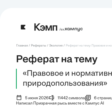
/ех.
Главная
Рефераты
Экология
Реферат на тему: Правовое и но
Реферат на тему
«Правовое и норматив
природопользования»
5 июня 2026
11442 символа
6 страни
Написал Призрачная рысь вместе с Кампус AI