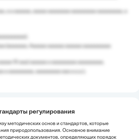
, a a aaaaaa, aaaaa aaaaaaaa aaaaaaaaa aaaaaaaaa, a
aaaaaaaaa);
aa (aaaaaaa, Aaaaaa aaaaaa aaaaaa aaaaaaaaaa
aaaaa 10 aaa) aaaaaa a aaaaaaaaa aaaaaaaaa;
 a aaaaaaaaa, aaaaaaaaa aaa a a.a.);
стандарты регулирования
зу методических основ и стандартов, которые
ания природопользования. Основное внимание
етодических документов, определяющих порядок