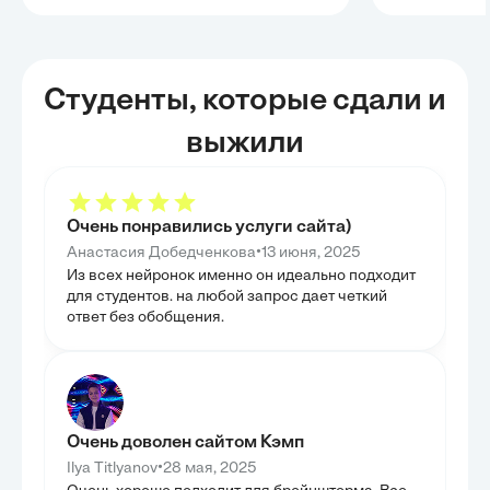
роль комиссий по трудовым спорам как первого
Во второй глав
звена в разрешении разногласий между работником
современных в
и работодателем, оценив их эффективность и
существенное в
порядок работы. Далее был проанализирован
прав человека 
судебный порядок рассмотрения индивидуальных
Были рассмотре
трудовых споров, раскрывающий процессуальные
демонстрирующи
Студенты, которые сдали и
особенности и роль судебных инстанций.
конфликты могу
Отдельное внимание было уделено специфике
реализации уни
рассмотрения коллективных трудовых споров, что
внимание уделе
выжили
позволило выявить различия в процедурах и
которые выявля
инструментах урегулирования. Таким образом, эта
беженцев и тре
глава предоставила полное представление о
существующих 
последовательности действий и инстанциях,
мировосприятия
задействованных в процессе разрешения трудовых
дилемму между 
споров.
Очень понравились услуги сайта)
универсальным
ГЛАВА 3. ОЦЕНКА
необходимость 
•
Анастасия Добедченкова
13 июня, 2025
развития гуман
ЭФФЕКТИВНОСТИ ПРОЦЕДУР
глава выявила 
Из всех нейронок именно он идеально подходит
напряжённости,
В третьей главе была проведена критическая
для студентов. на любой запрос дает четкий
подвергаются 
оценка эффективности существующих процедур
ответ без обобщения.
современном ми
рассмотрения трудовых споров, что является
ключевым для выявления областей для
ГЛАВА 3
улучшения. Мы проанализировали судебную
МЕЖДУН
практику, чтобы выявить типичные проблемы,
СОТРУД
тенденции и спорные моменты, возникающие в
процессе разрешения конфликтов. Были выявлены
В третьей глав
и систематизированы основные проблемы и
перспективы ме
недостатки действующего механизма, такие как
ключевого факт
Очень доволен сайтом Кэмп
длительность процессов и недостаточная
человека и его
информированность сторон. На основе этого
•
Ilya Titlyanov
28 мая, 2025
мировосприятия
анализа были предложены конкретные пути
международных 
совершенствования порядка рассмотрения